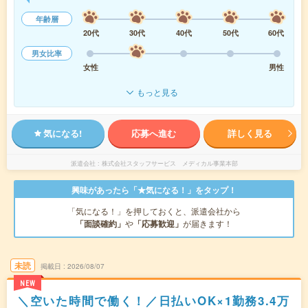
年齢層
20代
30代
40代
50代
60代
男女比率
女性
男性
もっと見る
気になる!
応募へ進む
詳しく見る
派遣会社
株式会社スタッフサービス メディカル事業本部
興味があったら「★気になる！」をタップ！
「気になる！」を押しておくと、派遣会社から
「面談確約」
や
「応募歓迎」
が届きます！
未読
掲載日
2026/08/07
NEW
＼空いた時間で働く！／日払いOK×1勤務3.4万