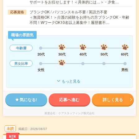
サポートをお任せします！＜具体的には…＞・夕食…
ブランクOK / パソコンスキル不要 / 英語力不要
応募資格
＜無資格OK！＞介護の経験をお持ちの方ブランクOK・年齢
不問！WワークOK10名以上募集中！履歴書不…
職場の雰囲気
年齢層
20代
30代
40代
50代
60代
男女比率
女性
男性
もっと見る
気になる!
応募へ進む
詳しく見る
派遣会社
ケアスタッフィング株式会社
未読
掲載日
2026/08/07
NEW