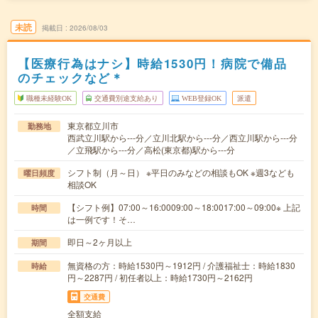
未読
掲載日
2026/08/03
【医療行為はナシ】時給1530円！病院で備品
のチェックなど＊
職種未経験OK
交通費別途支給あり
WEB登録OK
派遣
東京都立川市
勤務地
西武立川駅から---分／立川北駅から---分／西立川駅から---分
／立飛駅から---分／高松(東京都)駅から---分
シフト制（月～日） ※平日のみなどの相談もOK ※週3なども
曜日頻度
相談OK
【シフト例】07:00～16:0009:00～18:0017:00～09:00※ 上記
時間
は一例です！そ…
即日～2ヶ月以上
期間
無資格の方：時給1530円～1912円 / 介護福祉士：時給1830
時給
円～2287円 / 初任者以上：時給1730円～2162円
交通費
全額支給