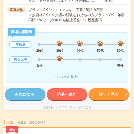
ブランクOK / パソコンスキル不要 / 英語力不要
応募資格
＜無資格OK！＞介護の経験をお持ちの方ブランクOK・年齢
不問！WワークOK10名以上募集中！履歴書不…
職場の雰囲気
年齢層
20代
30代
40代
50代
60代
男女比率
女性
男性
もっと見る
気になる!
応募へ進む
詳しく見る
派遣会社
ケアスタッフィング株式会社
未読
掲載日
2026/08/07
NEW