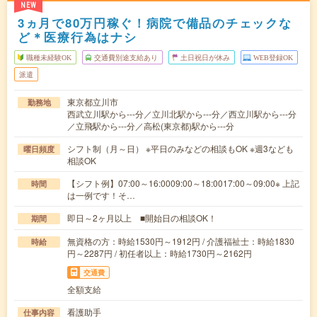
NEW
3ヵ月で80万円稼ぐ！病院で備品のチェックな
ど＊医療行為はナシ
職種未経験OK
交通費別途支給あり
土日祝日が休み
WEB登録OK
派遣
東京都立川市
勤務地
西武立川駅から---分／立川北駅から---分／西立川駅から---分
／立飛駅から---分／高松(東京都)駅から---分
シフト制（月～日） ※平日のみなどの相談もOK ※週3なども
曜日頻度
相談OK
【シフト例】07:00～16:0009:00～18:0017:00～09:00※ 上記
時間
は一例です！そ…
即日～2ヶ月以上 ■開始日の相談OK！
期間
無資格の方：時給1530円～1912円 / 介護福祉士：時給1830
時給
円～2287円 / 初任者以上：時給1730円～2162円
交通費
全額支給
看護助手
仕事内容