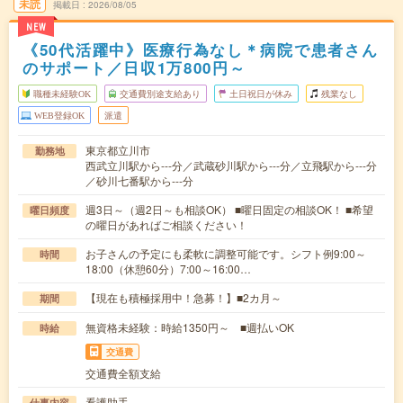
未読
掲載日
2026/08/05
NEW
《50代活躍中》医療行為なし＊病院で患者さん
のサポート／日収1万800円～
職種未経験OK
交通費別途支給あり
土日祝日が休み
残業なし
WEB登録OK
派遣
東京都立川市
勤務地
西武立川駅から---分／武蔵砂川駅から---分／立飛駅から---分
／砂川七番駅から---分
週3日～（週2日～も相談OK） ■曜日固定の相談OK！ ■希望
曜日頻度
の曜日があればご相談ください！
お子さんの予定にも柔軟に調整可能です。シフト例9:00～
時間
18:00（休憩60分）7:00～16:00…
【現在も積極採用中！急募！】■2カ月～
期間
無資格未経験：時給1350円～ ■週払いOK
時給
交通費
交通費全額支給
看護助手
仕事内容