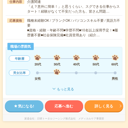
介護関連
仕事内容
「え？意外に簡単！」と思うくらい、スグできる仕事からス
タート！経験がなくて不安だった方も、皆さん問題…
職種未経験OK / ブランクOK / パソコンスキル不要 / 英語力不
応募資格
要
■資格・経験・年齢不問■学歴不問■10名以上採用予定！■履
歴書不要■社会保険完備■社員登用あり（紹介…
職場の雰囲気
年齢層
20代
30代
40代
50代
60代
男女比率
女性
男性
もっと見る
気になる!
応募へ進む
詳しく見る
派遣会社
日研トータルソーシング株式会社 メディカルケア事業部