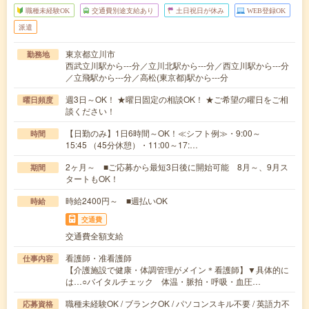
職種未経験OK
交通費別途支給あり
土日祝日が休み
WEB登録OK
派遣
東京都立川市
勤務地
西武立川駅から---分／立川北駅から---分／西立川駅から---分
／立飛駅から---分／高松(東京都)駅から---分
週3日～OK！ ★曜日固定の相談OK！ ★ご希望の曜日をご相
曜日頻度
談ください！
【日勤のみ】1日6時間～OK！≪シフト例≫・9:00～
時間
15:45 （45分休憩）・11:00～17:…
2ヶ月～ ■ご応募から最短3日後に開始可能 8月～、9月ス
期間
タートもOK！
時給2400円～ ■週払いOK
時給
交通費
交通費全額支給
看護師・准看護師
仕事内容
【介護施設で健康・体調管理がメイン＊看護師】▼具体的に
は…○バイタルチェック 体温・脈拍・呼吸・血圧…
職種未経験OK / ブランクOK / パソコンスキル不要 / 英語力不
応募資格