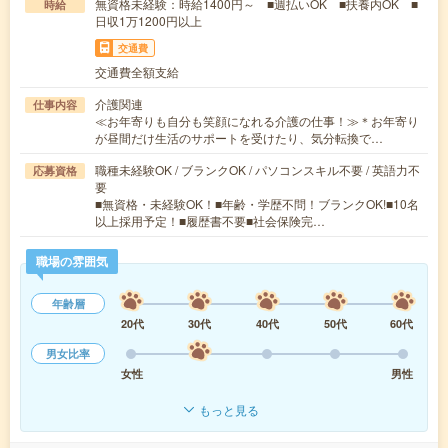
無資格未経験：時給1400円～ ■週払いOK ■扶養内OK ■
時給
日収1万1200円以上
交通費
交通費全額支給
介護関連
仕事内容
≪お年寄りも自分も笑顔になれる介護の仕事！≫＊お年寄り
が昼間だけ生活のサポートを受けたり、気分転換で…
職種未経験OK / ブランクOK / パソコンスキル不要 / 英語力不
応募資格
要
■無資格・未経験OK！■年齢・学歴不問！ブランクOK!■10名
以上採用予定！■履歴書不要■社会保険完…
職場の雰囲気
年齢層
20代
30代
40代
50代
60代
男女比率
女性
男性
もっと見る