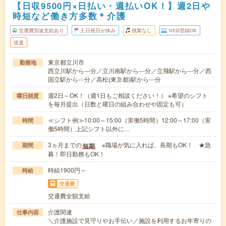
【日収9500円×日払い・週払いOK！】週2日や
時短など働き方多数＊介護
交通費別途支給あり
土日祝日が休み
残業なし
WEB登録OK
派遣
東京都立川市
勤務地
西立川駅から---分／立川南駅から---分／立飛駅から---分／西
国立駅から---分／高松(東京都)駅から---分
週2日～OK！（週1日もご相談ください！） ※希望のシフト
曜日頻度
を毎月提出（日数と曜日の組み合わせや固定も可）
≪シフト例≫10:00～15:00（実働5時間）12:00～17:00（実
時間
働5時間）上記シフト以外に…
3ヵ月までの
※職場が気に入れば、長期もOK！ ★急
短期
期間
募！即日勤務もOK！
時給1900円～
時給
交通費
交通費全額支給
介護関連
仕事内容
＼介護施設で見守りやお手伝い／施設を利用するお年寄りの