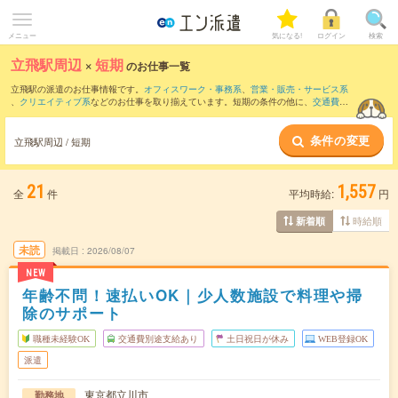
メニュー
気になる!
ログイン
検索
立飛駅周辺
×
短期
のお仕事一覧
立飛駅の派遣のお仕事情報です。
オフィスワーク・事務系
、
営業・販売・サービス系
、
クリエイティブ系
などのお仕事を取り揃えています。短期の条件の他に、
交通費別
途支給あり
、
職種未経験OK
、
友だちと一緒の応募OK
などでもお探し頂けます。
条件の変更
立飛駅周辺 / 短期
21
1,557
全
件
平均時給:
円
時給順
新着順
未読
掲載日
2026/08/07
NEW
年齢不問！速払いOK｜少人数施設で料理や掃
除のサポート
職種未経験OK
交通費別途支給あり
土日祝日が休み
WEB登録OK
派遣
東京都立川市
勤務地