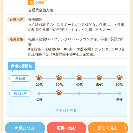
交通費
交通費全額支給
介護関連
仕事内容
≪介護施設での生活サポート≫▽具体的なお仕事は…・食事
の配膳や食事中の見守り・トイレやお風呂のサポー…
職種未経験OK / ブランクOK / パソコンスキル不要 / 英語力不
応募資格
要
■無資格・未経験OK！■年齢・学歴不問！ブランクOK!■10名
以上採用予定！■履歴書不要■社会保険完…
職場の雰囲気
年齢層
20代
30代
40代
50代
60代
男女比率
女性
男性
もっと見る
気になる!
応募へ進む
詳しく見る