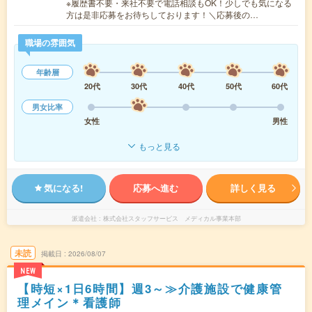
※履歴書不要・来社不要で電話相談もOK！少しでも気になる
方は是非応募をお待ちしております！＼応募後の…
職場の雰囲気
年齢層
20代
30代
40代
50代
60代
男女比率
女性
男性
もっと見る
気になる!
応募へ進む
詳しく見る
派遣会社
株式会社スタッフサービス メディカル事業本部
未読
掲載日
2026/08/07
NEW
【時短×1日6時間】週3～≫介護施設で健康管
理メイン＊看護師