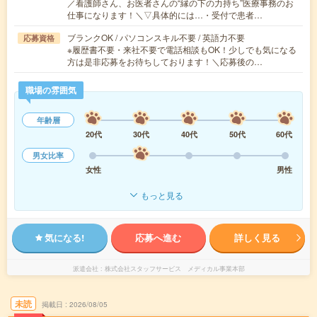
／看護師さん、お医者さんの“縁の下の力持ち”医療事務のお
仕事になります！＼▽具体的には…・受付で患者…
ブランクOK / パソコンスキル不要 / 英語力不要
応募資格
※履歴書不要・来社不要で電話相談もOK！少しでも気になる
方は是非応募をお待ちしております！＼応募後の…
職場の雰囲気
年齢層
20代
30代
40代
50代
60代
男女比率
女性
男性
もっと見る
気になる!
応募へ進む
詳しく見る
派遣会社
株式会社スタッフサービス メディカル事業本部
未読
掲載日
2026/08/05