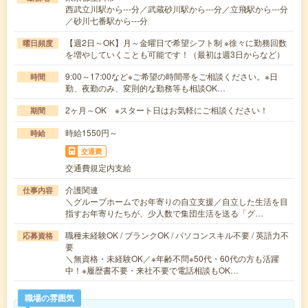
西武立川駅から---分／武蔵砂川駅から---分／立飛駅から---分
／砂川七番駅から---分
【週2日～OK】月～金曜日で希望シフト制 ※徐々に勤務回数
曜日頻度
を増やしていくことも可能です！（最初は週3日からなど）
9:00～17:00など※ご希望の時間帯をご相談ください。※日
時間
勤、夜勤のみ、変則的な勤務等も相談OK…
2ヶ月～OK ※スタート日はお気軽にご相談ください！
期間
時給1550円～
時給
交通費
交通費規定内支給
介護関連
仕事内容
＼グループホームでお年寄りの自立支援／自立した生活を目
指すお年寄りたちが、少人数で集団生活を送る「グ…
職種未経験OK / ブランクOK / パソコンスキル不要 / 英語力不
応募資格
要
＼無資格・未経験OK／※年齢不問※50代・60代の方も活躍
中！※履歴書不要・来社不要で電話相談もOK…
職場の雰囲気