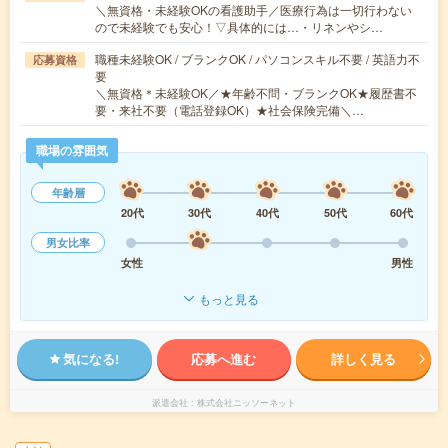
＼無資格・未経験OKの看護助手／医療行為は一切行わない
ので未経験でも安心！▽具体的には…・リネンやシ…
職種未経験OK / ブランクOK / パソコンスキル不要 / 英語力不
応募資格
要
＼無資格＊未経験OK／★年齢不問・ブランクOK★履歴書不
要・来社不要（電話登録OK）★社会保険完備＼…
職場の雰囲気
年齢層
20代
30代
40代
50代
60代
男女比率
女性
男性
もっと見る
気になる!
応募へ進む
詳しく見る
派遣会社
株式会社ニッソーネット