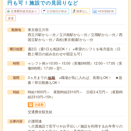
円も可！施設での見回りなど
交通費別途支給あり
土日祝日が休み
残業なし
WEB登録OK
派遣
東京都立川市
勤務地
西立川駅から---分／立川南駅から---分／立飛駅から---分／西
国立駅から---分／高松(東京都)駅から---分
週2日（週1日も相談OK！） ※希望のシフトを毎月提出（日
曜日頻度
数と曜日の組み合わせや固定も可）
≪シフト例≫10:00～15:00（実働5時間）12:00～17:00（実
時間
働5時間）17:00～翌1…
3ヵ月までの
※職場が気に入れば、長期もOK！ ★急
短期
期間
募！即日勤務もOK！
時給1900円～ 夜勤時給2310円～ 日収3.4万円～（夜勤時
時給
給2310円×15h）
交通費
交通費全額支給
介護関連
仕事内容
＼介護施設で見守りやお手伝い／施設を利用するお年寄りの
サポートをお任せします！＜具体的には…＞・お掃…