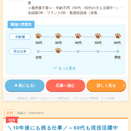
要
≪履歴書不要≫・年齢不問（50代・60代の方も活躍中！）・
未経験OK・ブランクOK・看護師資格（准看…
職場の雰囲気
年齢層
20代
30代
40代
50代
60代
男女比率
女性
男性
もっと見る
気になる!
応募へ進む
詳しく見る
派遣会社
日研トータルソーシング株式会社 メディカルケア事業部 ナース派遣
未読
掲載日
2026/08/07
NEW
＼10年後にも残る仕事／～60代も現役活躍中