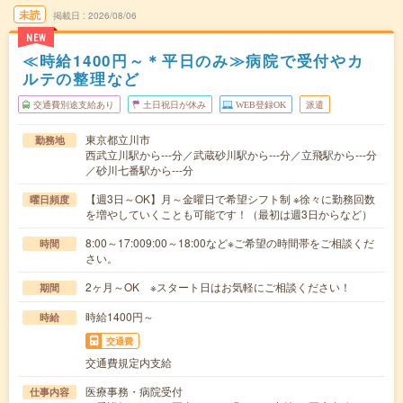
未読
掲載日
2026/08/06
NEW
≪時給1400円～＊平日のみ≫病院で受付やカ
ルテの整理など
交通費別途支給あり
土日祝日が休み
WEB登録OK
派遣
東京都立川市
勤務地
西武立川駅から---分／武蔵砂川駅から---分／立飛駅から---分
／砂川七番駅から---分
【週3日～OK】月～金曜日で希望シフト制 ※徐々に勤務回数
曜日頻度
を増やしていくことも可能です！（最初は週3日からなど）
8:00～17:009:00～18:00など※ご希望の時間帯をご相談くだ
時間
さい。
2ヶ月～OK ※スタート日はお気軽にご相談ください！
期間
時給1400円～
時給
交通費
交通費規定内支給
医療事務・病院受付
仕事内容