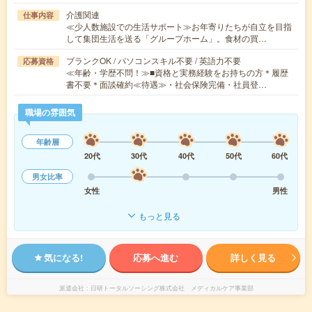
介護関連
仕事内容
≪少人数施設での生活サポート≫お年寄りたちが自立を目指
して集団生活を送る「グループホーム」。食材の買…
ブランクOK / パソコンスキル不要 / 英語力不要
応募資格
≪年齢・学歴不問！≫■資格と実務経験をお持ちの方＊履歴
書不要＊面談確約≪待遇≫・社会保険完備・社員登…
職場の雰囲気
年齢層
20代
30代
40代
50代
60代
男女比率
女性
男性
もっと見る
気になる!
応募へ進む
詳しく見る
派遣会社
日研トータルソーシング株式会社 メディカルケア事業部