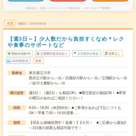
派遣会社
日研トータルソーシング株式会社 メディカルケア事業部
未読
掲載日
2026/08/02
【週3日～】少人数だから負担すくなめ＊レク
や食事のサポートなど
職種未経験OK
交通費別途支給あり
土日祝日が休み
残業なし
WEB登録OK
派遣
東京都立川市
勤務地
西武立川駅から---分／武蔵砂川駅から---分／立飛駅から---分
／砂川七番駅から---分
週3日～（週2日～も相談OK） ■曜日固定の相談OK！ ■希望
曜日頻度
の曜日があればご相談ください！
9:00～18:00（休憩60分）■ご希望があれば下記シフトも
時間
OK！早番 7:00～16:00遅番 …
【現在も積極採用中！急募！】2カ月～ ■ご応募から最短2
期間
～3日後の就業も相談可能です！