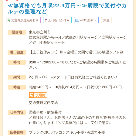
≪無資格でも月収22.4万円～≫病院で受付やカ
ルテの整理など
交通費別途支給あり
土日祝日が休み
WEB登録OK
派遣
東京都立川市
勤務地
西武立川駅から---分／武蔵砂川駅から---分／立飛駅から---分
／砂川七番駅から---分
【土日祝休みOK】月～金曜日の間で週5日の希望シフト制
曜日頻度
8:00～17:009:00～18:00など※ご希望の時間帯をご相談くだ
時間
さい。
2ヶ月～OK ※スタート日はお気軽にご相談ください！
期間
時給1400円～ ■月収22.4万円～（日収1万1200円×20日）
時給
交通費
交通費規定内支給
医療事務・病院受付
仕事内容
／看護師さん、お医者さんの“縁の下の力持ち”医療事務のお
仕事になります！＼▽具体的には…・受付で患者…
ブランクOK / パソコンスキル不要 / 英語力不要
応募資格