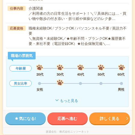
介護関連
仕事内容
／利用者の方の日常生活をサポート！＼▽具体的には…・買
い物や散歩の付き添い・折り紙や体操などのレク参…
職種未経験OK / ブランクOK / パソコンスキル不要 / 英語力不
応募資格
要
＼無資格＊未経験OK／★年齢不問・ブランクOK★履歴書不
要・来社不要（電話登録OK）★社会保険完備＼…
職場の雰囲気
年齢層
20代
30代
40代
50代
60代
男女比率
女性
男性
もっと見る
気になる!
応募へ進む
詳しく見る
派遣会社
株式会社ニッソーネット