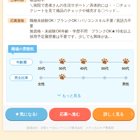
＼病院で患者さんの生活サポート／具体的には・・〇チェッ
クシートを見て備品のチェックや補充する〇ベッド…
職種未経験OK / ブランクOK / パソコンスキル不要 / 英語力不
応募資格
要
無資格・未経験OK年齢・学歴不問 ブランクOK★10名以上
採用予定履歴書は不要です。少しでも興味があ…
職場の雰囲気
年齢層
20代
30代
40代
50代
60代
男女比率
女性
男性
もっと見る
気になる!
応募へ進む
詳しく見る
派遣会社
日研トータルソーシング株式会社 メディカルケア事業部