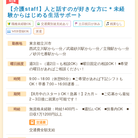
NEW
【介護staff】人と話すのが好きな方に＊未経
験からはじめる生活サポート
職種未経験OK
交通費別途支給あり
土日祝日が休み
残業なし
WEB登録OK
派遣
東京都立川市
勤務地
西武立川駅から---分／武蔵砂川駅から---分／立飛駅から---分
／砂川七番駅から---分
週3日～（週2日～も相談OK） ■曜日固定の相談OK！ ■希望
曜日頻度
の曜日があればご相談ください！
9:00～18:00（休憩60分）■ご希望があれば下記シフトも
時間
OK！早番 7:00～16:00遅番 …
【8月中のスタートOK！急募！】2カ月～ ■ご応募から最短
期間
2～3日後に就業が可能です！
無資格未経験：時給1400円～ ■週払いOK ■扶養内OK ■
時給
日収1万1200円以上
交通費
交通費全額支給