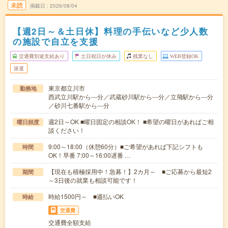
未読
掲載日
2026/08/04
【週2日～＆土日休】料理の手伝いなど少人数
の施設で自立を支援
交通費別途支給あり
土日祝日が休み
残業なし
WEB登録OK
派遣
東京都立川市
勤務地
西武立川駅から---分／武蔵砂川駅から---分／立飛駅から---分
／砂川七番駅から---分
週2日～OK ■曜日固定の相談OK！ ■希望の曜日があればご相
曜日頻度
談ください！
9:00～18:00（休憩60分）■ご希望があれば下記シフトも
時間
OK！早番 7:00～16:00遅番 …
【現在も積極採用中！急募！】2カ月～ ■ご応募から最短2
期間
～3日後の就業も相談可能です！
時給1500円～ ■週払いOK
時給
交通費
交通費全額支給