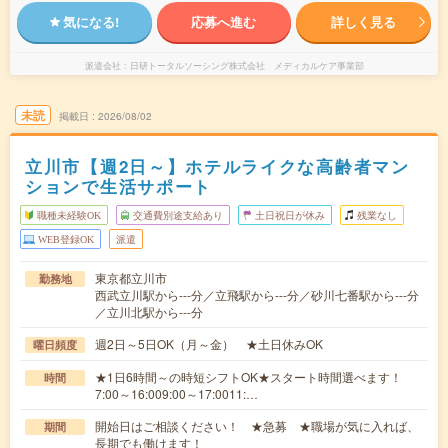
気になる!
応募へ進む
詳しく見る
派遣会社
日研トータルソーシング株式会社 メディカルケア事業部
未読
掲載日
2026/08/02
立川市【週2日～】ホテルライクな高齢者マン
ションで生活サポート
職種未経験OK
交通費別途支給あり
土日祝日が休み
残業なし
WEB登録OK
派遣
東京都立川市
勤務地
西武立川駅から---分／立飛駅から---分／砂川七番駅から---分
／立川北駅から---分
週2日～5日OK（月～金） ★土日休みOK
曜日頻度
★1日6時間～の時短シフトOK★スタート時間選べます！
時間
7:00～16:009:00～17:0011:…
開始日はご相談ください！ ★急募 ★職場が気に入れば、
期間
長期でも働けます！