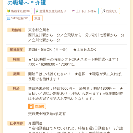
の職場へ＊介護
職種未経験OK
交通費別途支給あり
土日祝日が休み
残業なし
WEB登録OK
派遣
東京都立川市
勤務地
西武立川駅から---分／立飛駅から---分／砂川七番駅から---分
／立川北駅から---分
週2日～5日OK（月～金） ★土日休みOK
曜日頻度
★1日6時間～の時短シフトOK★スタート時間選べます！
時間
7:00～16:009:00～17:0011:…
開始日はご相談ください！ ★急募 ★職場が気に入れば、
期間
長期でも働けます！
無資格未経験：時給1600円～ 経験者：時給1800円～ ★
時給
日払い／週払い制度あり（月払いも選べます）※稼働開始時
は手続き完了次第のお支払いとなります。
交通費
交通費全額支給※規定有
介護関連
仕事内容
＊在宅勤務はできないけれど、時短も週2日勤務も叶う介護
＊おじいちゃん、おばあちゃんが暮らす施設での生…