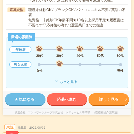
職種未経験OK / ブランクOK / パソコンスキル不要 / 英語力不
応募資格
要
無資格・未経験OK年齢不問★10名以上採用予定★履歴書は
不要です▽応募後の流れ1)翌営業日までに担当…
職場の雰囲気
年齢層
20代
30代
40代
50代
60代
男女比率
女性
男性
もっと見る
気になる!
応募へ進む
詳しく見る
派遣会社
マンパワーグループ株式会社 ケアサービス事業部 （医療福祉介護関連）
未読
掲載日
2026/08/06