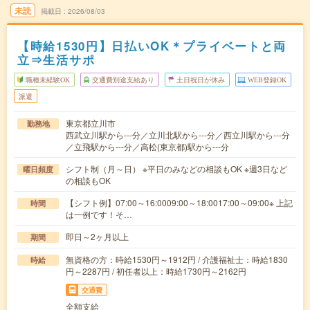
未読
掲載日
2026/08/03
【時給1530円】日払いOK＊プライベートと両
立⇒生活サポ
職種未経験OK
交通費別途支給あり
土日祝日が休み
WEB登録OK
派遣
東京都立川市
勤務地
西武立川駅から---分／立川北駅から---分／西立川駅から---分
／立飛駅から---分／高松(東京都)駅から---分
シフト制（月～日） ※平日のみなどの相談もOK ※週3日など
曜日頻度
の相談もOK
【シフト例】07:00～16:0009:00～18:0017:00～09:00※ 上記
時間
は一例です！そ…
即日～2ヶ月以上
期間
無資格の方：時給1530円～1912円 / 介護福祉士：時給1830
時給
円～2287円 / 初任者以上：時給1730円～2162円
交通費
全額支給