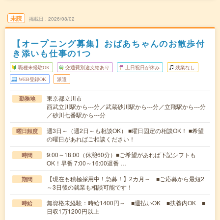
未読
掲載日
2026/08/02
【オープニング募集】おばあちゃんのお散歩付
き添いも仕事の1つ
職種未経験OK
交通費別途支給あり
土日祝日が休み
残業なし
WEB登録OK
派遣
東京都立川市
勤務地
西武立川駅から---分／武蔵砂川駅から---分／立飛駅から---分
／砂川七番駅から---分
週3日～（週2日～も相談OK） ■曜日固定の相談OK！ ■希望
曜日頻度
の曜日があればご相談ください！
9:00～18:00（休憩60分）■ご希望があれば下記シフトも
時間
OK！早番 7:00～16:00遅番 …
【現在も積極採用中！急募！】2カ月～ ■ご応募から最短2
期間
～3日後の就業も相談可能です！
無資格未経験：時給1400円～ ■週払いOK ■扶養内OK ■
時給
日収1万1200円以上