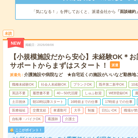
「気になる！」を押しておくと、派遣会社から
「面談確約
未読
NEW
掲載日
2026/08/06
【小規模施設だから安心】未経験OK＊お
サポートからまずはスタート！
派遣
介護施設や病院など ★自宅近くの施設がいいなど勤務地
派遣先
職種未経験OK
社会人未経験OK
ブランクOK
既卒第二新卒OK
10
英語不要
履歴書不要
40～50代活躍
しゅふ歓迎
WEB登録OK
週
土日祝休
朝10時以降スタート
16時前までの仕事
17時前までの仕事
医療福祉
交費支給
車通勤可
大手
制服
日払いOK
職場が禁
自転車・バイクOK
看護師
介護士
ここがポイント！