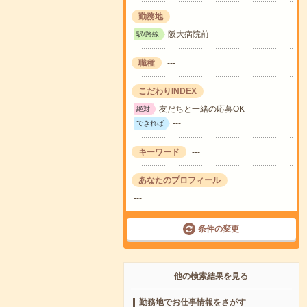
勤務地
阪大病院前
駅/路線
職種
---
こだわりINDEX
友だちと一緒の応募OK
絶対
---
できれば
キーワード
---
あなたのプロフィール
---
条件の変更
他の検索結果を見る
勤務地でお仕事情報をさがす