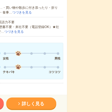
…・買い物や散歩に付き添ったり・折り
・食事…
つづきを見る
 英語力不要
歴書不要・来社不要（電話登録OK）★社
で…
つづきを見る
女性
男性
テキパキ
コツコツ
詳しく見る