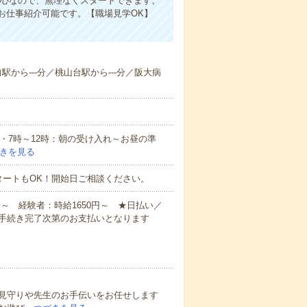
中心なので、無理なくスタートできます。
お仕事紹介可能です。【職場見学OK】
前駅から---分／桃山台駅から---分／阪大病
例・7時～12時：朝の受け入れ～お昼の準
きを見る
タートもOK！開始日ご相談ください。
円～ 経験者：時給1650円～ ★日払い／
手続き完了次第のお支払いとなります
見守りや先生のお手伝いをお任せします