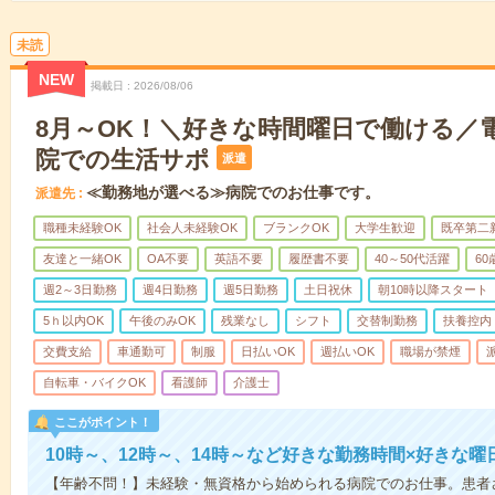
未読
NEW
掲載日
2026/08/06
8月～OK！＼好きな時間曜日で働ける／
院での生活サポ
派遣
≪勤務地が選べる≫病院でのお仕事です。
派遣先
職種未経験OK
社会人未経験OK
ブランクOK
大学生歓迎
既卒第二
友達と一緒OK
OA不要
英語不要
履歴書不要
40～50代活躍
6
週2～3日勤務
週4日勤務
週5日勤務
土日祝休
朝10時以降スタート
5ｈ以内OK
午後のみOK
残業なし
シフト
交替制勤務
扶養控内
交費支給
車通勤可
制服
日払いOK
週払いOK
職場が禁煙
自転車・バイクOK
看護師
介護士
ここがポイント！
10時～、12時～、14時～など好きな勤務時間×好きな曜
【年齢不問！】未経験・無資格から始められる病院でのお仕事。患者