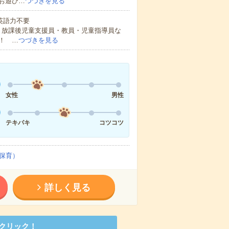
お遊び…
つづきを見る
 英語力不要
・放課後児童支援員・教員・児童指導員な
！ …
つづきを見る
女性
男性
テキパキ
コツコツ
保育）
詳しく見る
クリック！