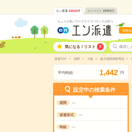
エン派遣
23642
件
エンバイト
28905
件
ちょうど良いワークライフバランスが叶う
関西版
気になる！リスト
0
保存し
派遣TOP
関西
大阪
阪大病院前駅周辺
,
1
4
4
2
平均時給:
円
設定中の検索条件
期間
---
派遣形式
---
時給
---