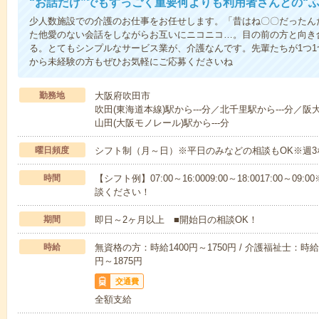
“お話だけ”でもすっごく重要何よりも利用者さんとの“
少人数施設での介護のお仕事をお任せします。「昔はね〇〇だったん
た他愛のない会話をしながらお互いにニコニコ…。目の前の方と向き
る。とてもシンプルなサービス業が、介護なんです。先輩たちが1つ
から未経験の方もぜひお気軽にご応募くださいね
勤務地
大阪府吹田市
吹田(東海道本線)駅から---分／北千里駅から---分／阪
山田(大阪モノレール)駅から---分
曜日頻度
シフト制（月～日）※平日のみなどの相談もOK※週3
時間
【シフト例】07:00～16:0009:00～18:0017:00
談ください！
期間
即日～2ヶ月以上 ■開始日の相談OK！
時給
無資格の方：時給1400円～1750円 / 介護福祉士：時給1
円～1875円
交通費
全額支給