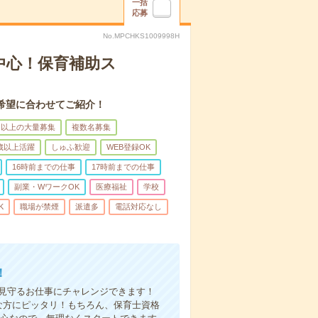
一括
応募
No.MPCHKS1009998H
中心！保育補助ス
希望に合わせてご紹介！
名以上の大量募集
複数名募集
0歳以上活躍
しゅふ歓迎
WEB登録OK
16時前までの仕事
17時前までの仕事
副業・WワークOK
医療福祉
学校
K
職場が禁煙
派遣多
電話対応なし
！
を見守るお仕事にチャレンジできます！
な方にピッタリ！もちろん、保育士資格