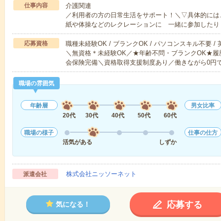
仕事内容
介護関連
／利用者の方の日常生活をサポート！＼▽具体的には
紙や体操などのレクレーションに 一緒に参加したり
応募資格
職種未経験OK / ブランクOK / パソコンスキル不要 /
＼無資格＊未経験OK／★年齢不問・ブランクOK★履
会保険完備＼資格取得支援制度あり／働きながら0円
職場の雰囲気
年齢層
男女比率
20代
30代
40代
50代
60代
職場の様子
仕事の仕方
活気がある
しずか
株式会社ニッソーネット
派遣会社
応募する
気になる！