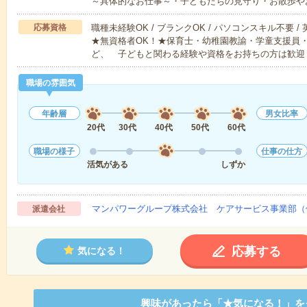
～具体的なお仕事～・子どもたちの見守り・お散歩や
応募資格
職種未経験OK / ブランクOK / パソコンスキル不要 /
★無資格者OK！★保育士・幼稚園教諭・学童支援員
ど、 子どもと関わる経験や資格をお持ちの方は歓迎
職場の雰囲気
年齢層
男女比率
20代
30代
40代
50代
60代
職場の様子
仕事の仕方
活気がある
しずか
マンパワーグループ株式会社 ケアサービス事業部（
派遣会社
応募する
気になる！
興味があったら「★気になる！」を