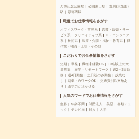
万博記念公園駅
公園東口駅
豊川(大阪府)
駅
彩都西駅
職種でお仕事情報をさがす
オフィスワーク・事務系
営業・販売・サー
ビス系
クリエイティブ系
IT・エンジニア
系
技術系
医療・介護・福祉・教育系
軽
作業・物流・工場・その他
こだわりでお仕事情報をさがす
短期
単発
職種未経験OK
10名以上の大
量募集
在宅・リモートワーク
週2～3日勤
務
週4日勤務
土日祝のみ勤務
残業な
し
副業・WワークOK
交通費別途支給あ
り
語学力が活かせる
人気のワードでお仕事情報をさがす
急募
年齢不問
財団法人
英語
書類チェ
ック
テレビ局
封入
大学