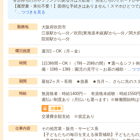
をお持ちの方やブランクのある方は大歓迎！ 先生たちのサポートが
【履歴書・来社不要！】面倒な手続きはありません！スマホひとつで
「…
つづきを見る
勤務地
大阪府吹田市
江坂駅から---分／吹田(東海道本線)駅から---分／関大
院前駅から---分
曜日頻度
週3日～OK（月～金）
時間
1日3時間～OK！（7時～20時の間）▼選べるシフト
備・10時～13時：園児の見守り～お昼の補助・…
つづ
期間
最短2ヶ月～長期 ★急募 ★当月～、さらに先のス
時給
無資格者：時給1400円～ 有資格未経験：時給1550
週払い制度あり（月払いも選べます）※稼働開始時は
交通費
交通費全額支給 ※規定あり
仕事内容
その他営業・販売・サービス系
【子どもたちの毎日を支える保育補助】子どもたちの