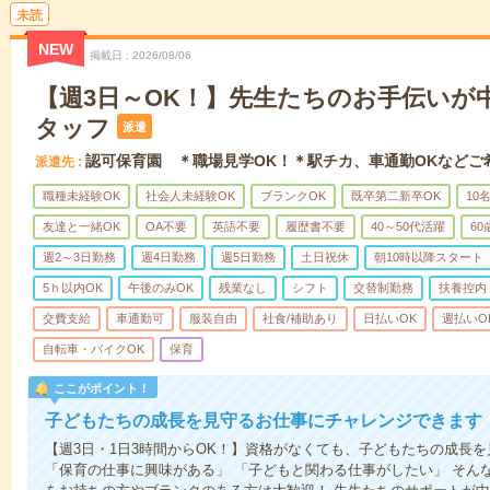
未読
NEW
掲載日
2026/08/06
【週3日～OK！】先生たちのお手伝いが
タッフ
派遣
認可保育園 ＊職場見学OK！＊駅チカ、車通勤OKなどご
派遣先
職種未経験OK
社会人未経験OK
ブランクOK
既卒第二新卒OK
10
友達と一緒OK
OA不要
英語不要
履歴書不要
40～50代活躍
6
週2～3日勤務
週4日勤務
週5日勤務
土日祝休
朝10時以降スタート
5ｈ以内OK
午後のみOK
残業なし
シフト
交替制勤務
扶養控内
交費支給
車通勤可
服装自由
社食/補助あり
日払いOK
週払いO
自転車・バイクOK
保育
ここがポイント！
子どもたちの成長を見守るお仕事にチャレンジできます
【週3日・1日3時間からOK！】資格がなくても、子どもたちの成長
「保育の仕事に興味がある」 「子どもと関わる仕事がしたい」 そん