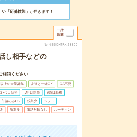
」
や
「応募歓迎」
が届きます！
一括
応募
No.NISSONTRK-2SS65
話し相手などの
ご相談ください
名以上の大量募集
友達と一緒OK
OA不要
2～3日勤務
週4日勤務
週5日勤務
午後のみOK
残業少
シフト
煙
派遣多
電話対応なし
ルーティン