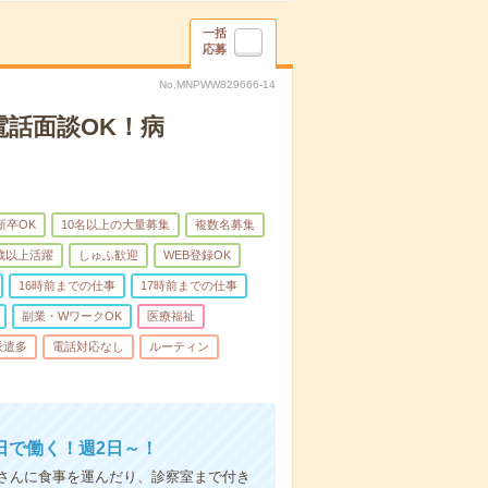
一括
応募
No.MNPWW829666-14
電話面談OK！病
新卒OK
10名以上の大量募集
複数名募集
0歳以上活躍
しゅふ歓迎
WEB登録OK
16時前までの仕事
17時前までの仕事
副業・WワークOK
医療福祉
派遣多
電話対応なし
ルーティン
日で働く！週2日～！
さんに食事を運んだり、診察室まで付き