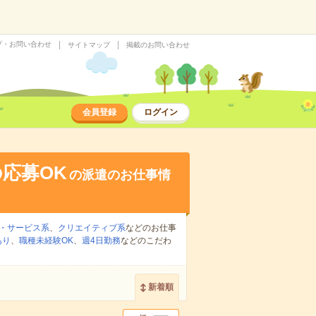
プ・お問い合わせ
サイトマップ
掲載のお問い合わせ
会員登録
ログイン
応募OK
の派遣のお仕事情
・サービス系
、
クリエイティブ系
などのお仕事
あり
、
職種未経験OK
、
週4日勤務
などのこだわ
新着順