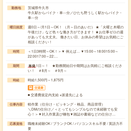
茨城県牛久市
勤務地
牛久駅からバイク・車---分／ひたち野うしく駅からバイク・
車---分
週0日～/月1日～OK！ （月～日のあいだ） ★「火曜と木曜の
曜日頻度
午後だけ」など色々な働き方ができます！ ★お仕事ゼロの週
があっても大丈夫。 働きたい日、お休みの希望はお気軽にご
相談ください！
＜1日3時間～OK！＞▼ 例えば… ▼15:00～18:0015:00～
時間
22:0017:00～22:…
1日～！ ★勤務開始日や期間はお気軽にご相談くださ
単発
期間
い！ ＃8月～ ＃9月～
時給1,500円～1,875円
時給
交通費
■ 交通費規定内支給 ※派遣先による
軽作業（仕分け・ピッキング・検品、商品管理）
仕事内容
＼DMの仕分け／＜とってもシンプルなので未経験でも安
心！＞▼封入作業及び梱包▼雑誌や書籍などの仕分け…
職種未経験OK / ブランクOK / パソコンスキル不要 / 英語力不
応募資格
要