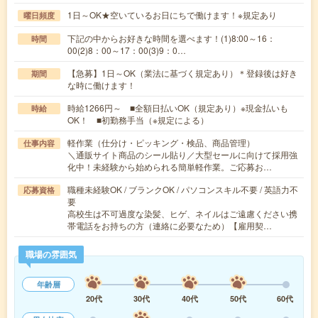
1日～OK★空いているお日にちで働けます！※規定あり
曜日頻度
下記の中からお好きな時間を選べます！(1)8:00～16：
時間
00(2)8：00～17：00(3)9：0…
【急募】1日～OK（業法に基づく規定あり）＊登録後は好き
期間
な時に働けます！
時給1266円～ ■全額日払いOK（規定あり）※現金払いも
時給
OK！ ■初勤務手当（※規定による）
軽作業（仕分け・ピッキング・検品、商品管理）
仕事内容
＼通販サイト商品のシール貼り／大型セールに向けて採用強
化中！未経験から始められる簡単軽作業。ご応募お…
職種未経験OK / ブランクOK / パソコンスキル不要 / 英語力不
応募資格
要
高校生は不可過度な染髪、ヒゲ、ネイルはご遠慮ください携
帯電話をお持ちの方（連絡に必要なため）【雇用契…
職場の雰囲気
年齢層
20代
30代
40代
50代
60代