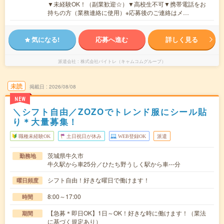
▼未経験OK！（副業歓迎☆）▼高校生不可▼携帯電話をお
持ちの方（業務連絡に使用）※応募後のご連絡はメ…
気になる!
応募へ進む
詳しく見る
派遣会社
株式会社バイトレ（キャムコムグループ）
未読
掲載日
2026/08/08
NEW
＼シフト自由／ZOZOでトレンド服にシール貼
り＊大量募集！
職種未経験OK
土日祝日が休み
WEB登録OK
派遣
茨城県牛久市
勤務地
牛久駅から車25分／ひたち野うしく駅から車---分
シフト自由！好きな曜日で働けます！
曜日頻度
8:00～17:00
時間
【急募＊即日OK】1日～OK！好きな時に働けます！（業法
期間
に基づく規定あり）