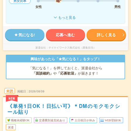
男女比率
女性
男性
もっと見る
気になる!
応募へ進む
詳しく見る
派遣会社
テイケイワークス株式会社（募集担当）
興味があったら「★気になる！」をタップ！
「気になる！」を押しておくと、派遣会社から
「面談確約」
や
「応募歓迎」
が届きます！
未読
掲載日
2026/08/09
NEW
《単発1日OK！日払い可》＊DMのモクモクシ
ール貼り
職種未経験OK
交通費別途支給あり
土日祝日が休み
WEB登録OK
派遣