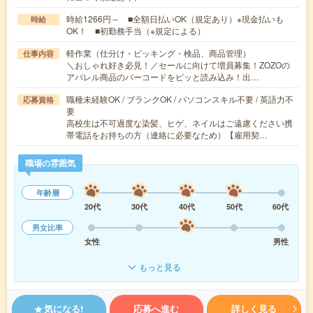
時給1266円～ ■全額日払いOK（規定あり）※現金払いも
時給
OK！ ■初勤務手当（※規定による）
軽作業（仕分け・ピッキング・検品、商品管理）
仕事内容
＼おしゃれ好き必見！／セールに向けて増員募集！ZOZOの
アパレル商品のバーコードをピッと読み込み！出…
職種未経験OK / ブランクOK / パソコンスキル不要 / 英語力不
応募資格
要
高校生は不可過度な染髪、ヒゲ、ネイルはご遠慮ください携
帯電話をお持ちの方（連絡に必要なため）【雇用契…
職場の雰囲気
年齢層
20代
30代
40代
50代
60代
男女比率
女性
男性
もっと見る
気になる!
応募へ進む
詳しく見る