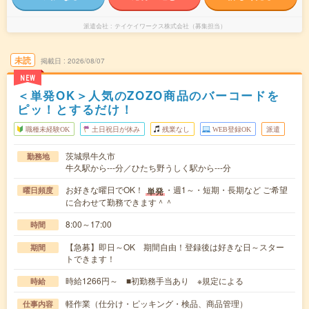
派遣会社
テイケイワークス株式会社（募集担当）
未読
掲載日
2026/08/07
NEW
＜単発OK＞人気のZOZO商品のバーコードを
ピッ！とするだけ！
職種未経験OK
土日祝日が休み
残業なし
WEB登録OK
派遣
茨城県牛久市
勤務地
牛久駅から---分／ひたち野うしく駅から---分
お好きな曜日でOK！
・週1～・短期・長期など ご希望
単発
曜日頻度
に合わせて勤務できます＾＾
8:00～17:00
時間
【急募】即日～OK 期間自由！登録後は好きな日～スター
期間
トできます！
時給1266円～ ■初勤務手当あり ※規定による
時給
軽作業（仕分け・ピッキング・検品、商品管理）
仕事内容