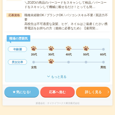
＼ZOZOの商品のバーコードをスキャンして検品／バーコー
ドをスキャンして機械に載せるだけ！とっても簡…
職種未経験OK / ブランクOK / パソコンスキル不要 / 英語力不
応募資格
要
高校生は不可過度な染髪、ヒゲ、ネイルはご遠慮ください携
帯電話をお持ちの方（連絡に必要なため）【雇用契…
職場の雰囲気
年齢層
20代
30代
40代
50代
60代
男女比率
女性
男性
もっと見る
気になる!
応募へ進む
詳しく見る
派遣会社
テイケイワークス東京株式会社