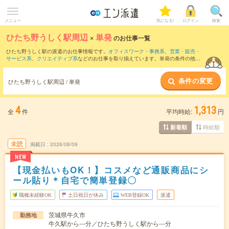
メニュー
気になる!
ログイン
検索
ひたち野うしく駅周辺
×
単発
のお仕事一覧
ひたち野うしく駅の派遣のお仕事情報です。
オフィスワーク・事務系
、
営業・販売・
サービス系
、
クリエイティブ系
などのお仕事を取り揃えています。単発の条件の他
に、
交通費別途支給あり
、
職種未経験OK
、
友だちと一緒の応募OK
などでもお探し頂
けます。
条件の変更
ひたち野うしく駅周辺 / 単発
4
1,313
全
件
平均時給:
円
時給順
新着順
未読
掲載日
2026/08/09
NEW
【現金払いもOK！】コスメなど通販商品にシ
ール貼り＊自宅で簡単登録〇
職種未経験OK
土日祝日が休み
WEB登録OK
派遣
茨城県牛久市
勤務地
牛久駅から---分／ひたち野うしく駅から---分