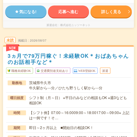
気になる!
応募へ進む
詳しく見る
派遣会社
株式会社ニッソーネット
未読
掲載日
2026/08/07
NEW
3ヵ月で79万円稼ぐ！未経験OK＊おばあちゃん
のお話相手など＊
職種未経験OK
交通費別途支給あり
WEB登録OK
派遣
茨城県牛久市
勤務地
牛久駅から---分／ひたち野うしく駅から---分
シフト制（月～日） ※平日のみなどの相談もOK ※週3なども
曜日頻度
相談OK
【シフト例】07:00～16:0009:00～18:0017:00～09:00※ 上記
時間
は一例です！そ…
即日～2ヶ月以上 ■開始日の相談OK！
期間