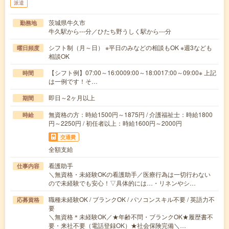
派遣
茨城県牛久市
勤務地
牛久駅から---分／ひたち野うしく駅から---分
シフト制（月～日） ※平日のみなどの相談もOK ※週3なども
曜日頻度
相談OK
【シフト例】07:00～16:0009:00～18:0017:00～09:00※ 上記
時間
は一例です！そ…
即日～2ヶ月以上
期間
無資格の方：時給1500円～1875円 / 介護福祉士：時給1800
時給
円～2250円 / 初任者以上：時給1600円～2000円
交通費
全額支給
看護助手
仕事内容
＼無資格・未経験OKの看護助手／医療行為は一切行わない
ので未経験でも安心！▽具体的には…・リネンやシ…
職種未経験OK / ブランクOK / パソコンスキル不要 / 英語力不
応募資格
要
＼無資格＊未経験OK／★年齢不問・ブランクOK★履歴書不
要・来社不要（電話登録OK）★社会保険完備＼…