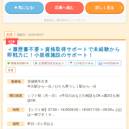
気になる!
応募へ進む
詳しく見る
派遣会社
株式会社ニッソーネット
未読
掲載日
2026/08/07
NEW
＜履歴書不要＞資格取得サポートで未経験から
即戦力に！小規模施設のサポート！
職種未経験OK
交通費別途支給あり
土日祝日が休み
WEB登録OK
派遣
茨城県牛久市
勤務地
牛久駅から---分／ひたち野うしく駅から---分
シフト制（月～日） ※平日のみなどの相談もOK ※週3日も相
曜日頻度
談OK
【シフト例】07:00～16:0009:00～18:0017:00～09:00※ 上記
時間
は一例です！そ…
即日～2ヶ月以上
期間