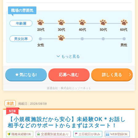
職場の雰囲気
年齢層
20代
30代
40代
50代
60代
男女比率
女性
男性
もっと見る
気になる!
応募へ進む
詳しく見る
派遣会社
株式会社ニッソーネット
未読
掲載日
2026/08/08
NEW
【小規模施設だから安心】未経験OK＊お話し
相手などのサポートからまずはスタート！
職種未経験OK
交通費別途支給あり
土日祝日が休み
WEB登録OK