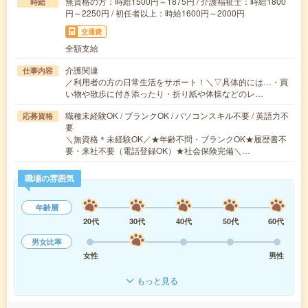
無資格の方：時給1500円～1875円 / 介護福祉士：時給1800
時給
円～2250円 / 初任者以上：時給1600円～2000円
交通費
全額支給
介護関連
仕事内容
／利用者の方の日常生活をサポート！＼▽具体的には…・買
い物や散歩に付き添ったり・折り紙や体操などのレ…
職種未経験OK / ブランクOK / パソコンスキル不要 / 英語力不
応募資格
要
＼無資格＊未経験OK／★年齢不問・ブランクOK★履歴書不
要・来社不要（電話登録OK）★社会保険完備＼…
職場の雰囲気
年齢層
20代
30代
40代
50代
60代
男女比率
女性
男性
もっと見る