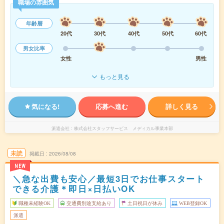
職場の雰囲気
年齢層
20代
30代
40代
50代
60代
男女比率
女性
男性
もっと見る
気になる!
応募へ進む
詳しく見る
派遣会社
株式会社スタッフサービス メディカル事業本部
未読
掲載日
2026/08/08
NEW
＼急な出費も安心／最短3日でお仕事スタート
できる介護＊即日×日払いOK
職種未経験OK
交通費別途支給あり
土日祝日が休み
WEB登録OK
派遣