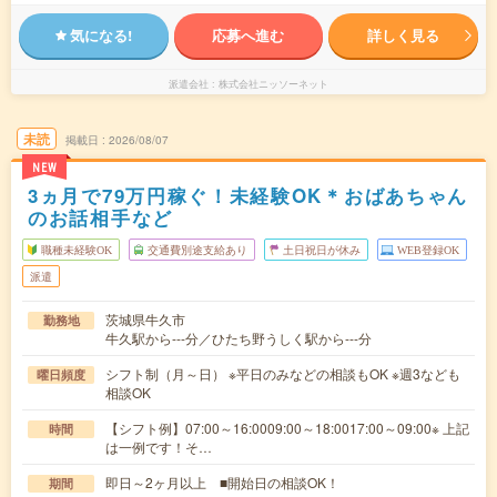
気になる!
応募へ進む
詳しく見る
派遣会社
株式会社ニッソーネット
未読
掲載日
2026/08/07
NEW
3ヵ月で79万円稼ぐ！未経験OK＊おばあちゃん
のお話相手など
職種未経験OK
交通費別途支給あり
土日祝日が休み
WEB登録OK
派遣
茨城県牛久市
勤務地
牛久駅から---分／ひたち野うしく駅から---分
シフト制（月～日） ※平日のみなどの相談もOK ※週3なども
曜日頻度
相談OK
【シフト例】07:00～16:0009:00～18:0017:00～09:00※ 上記
時間
は一例です！そ…
即日～2ヶ月以上 ■開始日の相談OK！
期間