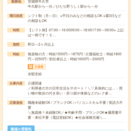
茨城県牛久市
勤務地
牛久駅から---分／ひたち野うしく駅から---分
シフト制（月～日） ※平日のみなどの相談もOK ※週3日など
曜日頻度
の相談もOK
【シフト例】07:00～16:0009:00～18:0017:00～09:00※ 上記
時間
は一例です！そ…
即日～2ヶ月以上
期間
無資格の方：時給1500円～1875円 / 介護福祉士：時給1800
時給
円～2250円 / 初任者以上：時給1600円～2000円
交通費
全額支給
介護関連
仕事内容
／利用者の方の日常生活をサポート！＼▽具体的には…・買
い物や散歩の付き添い・折り紙や体操などのレク参…
職種未経験OK / ブランクOK / パソコンスキル不要 / 英語力不
応募資格
要
＼無資格＊未経験OK／★年齢不問・ブランクOK★履歴書不
要・来社不要（電話登録OK）★社会保険完備＼…
職場の雰囲気