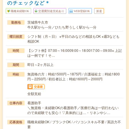
のチェックなど＊
職種未経験OK
交通費別途支給あり
WEB登録OK
派遣
茨城県牛久市
勤務地
牛久駅から---分／ひたち野うしく駅から---分
シフト制（月～日） ※平日のみなどの相談もOK ※週3なども
曜日頻度
相談OK
【シフト例】07:00～16:0009:00～18:0017:00～09:00※ 上記
時間
は一例です！そ…
即日～2ヶ月以上
期間
無資格の方：時給1500円～1875円 / 介護福祉士：時給1800
時給
円～2250円 / 初任者以上：時給1600円～2000円
交通費
全額支給
看護助手
仕事内容
＼無資格・未経験OKの看護助手／医療行為は一切行わない
ので未経験でも安心！▽具体的には…・リネンやシ…
職種未経験OK / ブランクOK / パソコンスキル不要 / 英語力不
応募資格
要