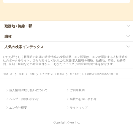
勤務地 / 路線・駅
職種
人気の検索インデックス
ひたち野うしく駅周辺の短期の派遣情報の検索結果。エン派遣は、エンが運営する人材派遣会
社のポータルサイト。ひたち野うしく駅周辺の派遣/求人情報を職種、勤務地、時給、勤務時
間、長期・短期などの希望条件から、あなたにピッタリの派遣のお仕事を探せます。
派遣TOP
関東
茨城
ひたち野うしく駅周辺
ひたち野うしく駅周辺 短期の派遣の仕事一覧
個人情報の取り扱いについて
ご利用規約
ヘルプ・お問い合わせ
掲載のお問い合わせ
エン会社概要
サイトマップ
Copyright © en Inc.