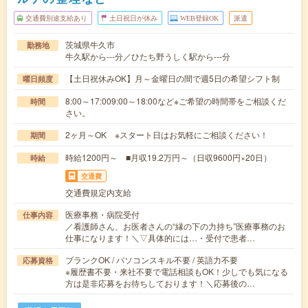
交通費別途支給あり
土日祝日が休み
WEB登録OK
派遣
茨城県牛久市
勤務地
牛久駅から---分／ひたち野うしく駅から---分
【土日祝休みOK】月～金曜日の間で週5日の希望シフト制
曜日頻度
8:00～17:009:00～18:00など※ご希望の時間帯をご相談くだ
時間
さい。
2ヶ月～OK ※スタート日はお気軽にご相談ください！
期間
時給1200円～ ■月収19.2万円～（日収9600円×20日）
時給
交通費
交通費規定内支給
医療事務・病院受付
仕事内容
／看護師さん、お医者さんの“縁の下の力持ち”医療事務のお
仕事になります！＼▽具体的には…・受付で患者…
ブランクOK / パソコンスキル不要 / 英語力不要
応募資格
※履歴書不要・来社不要で電話相談もOK！少しでも気になる
方は是非応募をお待ちしております！＼応募後の…