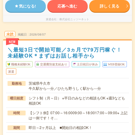
気になる!
応募へ進む
詳しく見る
派遣会社
株式会社ニッソーネット
未読
掲載日
2026/08/07
NEW
＼最短3日で開始可能／3ヵ月で79万円稼ぐ！
未経験OK＊まずはお話し相手から
職種未経験OK
交通費別途支給あり
土日祝日が休み
WEB登録OK
派遣
茨城県牛久市
勤務地
牛久駅から---分／ひたち野うしく駅から---分
シフト制（月～日） ※平日のみなどの相談もOK ※週3なども
曜日頻度
相談OK
【シフト例】07:00～16:0009:00～18:0017:00～09:00※ 上記
時間
は一例です！そ…
即日～2ヶ月以上 ■開始日の相談OK！
期間