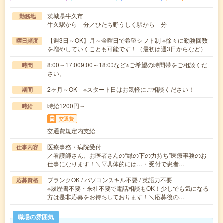
茨城県牛久市
勤務地
牛久駅から---分／ひたち野うしく駅から---分
【週3日～OK】月～金曜日で希望シフト制 ※徐々に勤務回数
曜日頻度
を増やしていくことも可能です！（最初は週3日からなど）
8:00～17:009:00～18:00など※ご希望の時間帯をご相談くだ
時間
さい。
2ヶ月～OK ※スタート日はお気軽にご相談ください！
期間
時給1200円～
時給
交通費
交通費規定内支給
医療事務・病院受付
仕事内容
／看護師さん、お医者さんの“縁の下の力持ち”医療事務のお
仕事になります！＼▽具体的には…・受付で患者…
ブランクOK / パソコンスキル不要 / 英語力不要
応募資格
※履歴書不要・来社不要で電話相談もOK！少しでも気になる
方は是非応募をお待ちしております！＼応募後の…
職場の雰囲気