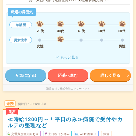
職場の雰囲気
年齢層
20代
30代
40代
50代
60代
男女比率
女性
男性
もっと見る
気になる!
応募へ進む
詳しく見る
派遣会社
株式会社ニッソーネット
未読
掲載日
2026/08/08
NEW
≪時給1200円～＊平日のみ≫病院で受付やカ
ルテの整理など
交通費別途支給あり
土日祝日が休み
WEB登録OK
派遣