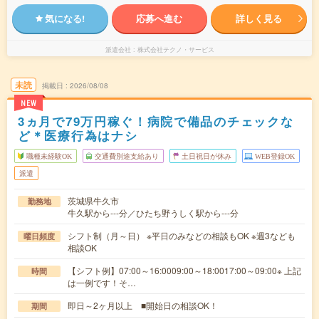
気になる!
応募へ進む
詳しく見る
派遣会社
株式会社テクノ・サービス
未読
掲載日
2026/08/08
NEW
3ヵ月で79万円稼ぐ！病院で備品のチェックな
ど＊医療行為はナシ
職種未経験OK
交通費別途支給あり
土日祝日が休み
WEB登録OK
派遣
茨城県牛久市
勤務地
牛久駅から---分／ひたち野うしく駅から---分
シフト制（月～日） ※平日のみなどの相談もOK ※週3なども
曜日頻度
相談OK
【シフト例】07:00～16:0009:00～18:0017:00～09:00※ 上記
時間
は一例です！そ…
即日～2ヶ月以上 ■開始日の相談OK！
期間