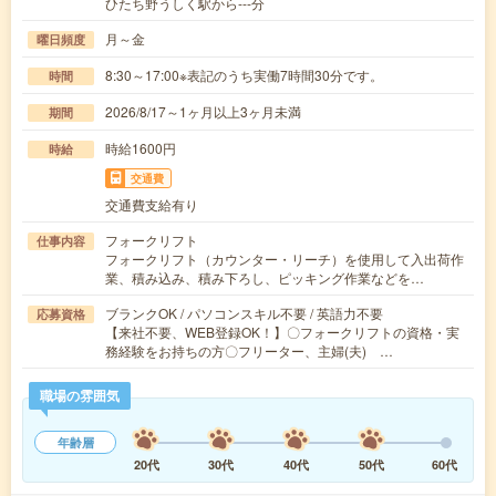
ひたち野うしく駅から---分
月～金
曜日頻度
8:30～17:00※表記のうち実働7時間30分です。
時間
2026/8/17～1ヶ月以上3ヶ月未満
期間
時給1600円
時給
交通費
交通費支給有り
フォークリフト
仕事内容
フォークリフト（カウンター・リーチ）を使用して入出荷作
業、積み込み、積み下ろし、ピッキング作業などを…
ブランクOK / パソコンスキル不要 / 英語力不要
応募資格
【来社不要、WEB登録OK！】〇フォークリフトの資格・実
務経験をお持ちの方〇フリーター、主婦(夫) …
職場の雰囲気
年齢層
20代
30代
40代
50代
60代