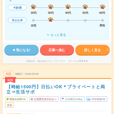
年齢層
20代
30代
40代
50代
60代
男女比率
女性
男性
もっと見る
気になる!
応募へ進む
詳しく見る
派遣会社
株式会社スタッフサービス メディカル事業本部
未読
掲載日
2026/08/08
NEW
【時給1500円】日払いOK＊プライベートと両
立⇒生活サポ
職種未経験OK
交通費別途支給あり
土日祝日が休み
WEB登録OK
派遣