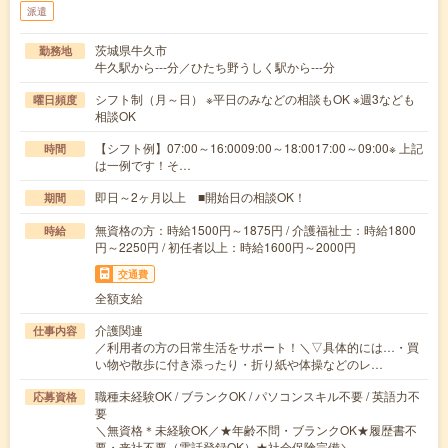
派遣
茨城県牛久市
勤務地
牛久駅から---分／ひたち野うしく駅から---分
シフト制（月～日） ※平日のみなどの相談もOK ※週3なども
曜日頻度
相談OK
【シフト例】07:00～16:0009:00～18:0017:00～09:00※ 上記
時間
は一例です！そ…
即日～2ヶ月以上 ■開始日の相談OK！
期間
無資格の方：時給1500円～1875円 / 介護福祉士：時給1800
時給
円～2250円 / 初任者以上：時給1600円～2000円
交通費
全額支給
介護関連
仕事内容
／利用者の方の日常生活をサポート！＼▽具体的には…・買
い物や散歩に付き添ったり・折り紙や体操などのレ…
職種未経験OK / ブランクOK / パソコンスキル不要 / 英語力不
応募資格
要
＼無資格＊未経験OK／★年齢不問・ブランクOK★履歴書不
要・来社不要（電話登録OK）★社会保険完備＼…