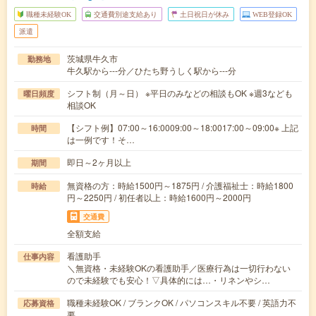
職種未経験OK
交通費別途支給あり
土日祝日が休み
WEB登録OK
派遣
茨城県牛久市
勤務地
牛久駅から---分／ひたち野うしく駅から---分
シフト制（月～日） ※平日のみなどの相談もOK ※週3なども
曜日頻度
相談OK
【シフト例】07:00～16:0009:00～18:0017:00～09:00※ 上記
時間
は一例です！そ…
即日～2ヶ月以上
期間
無資格の方：時給1500円～1875円 / 介護福祉士：時給1800
時給
円～2250円 / 初任者以上：時給1600円～2000円
交通費
全額支給
看護助手
仕事内容
＼無資格・未経験OKの看護助手／医療行為は一切行わない
ので未経験でも安心！▽具体的には…・リネンやシ…
職種未経験OK / ブランクOK / パソコンスキル不要 / 英語力不
応募資格
要