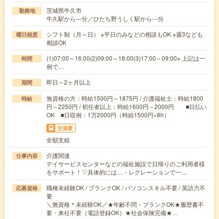
茨城県牛久市
勤務地
牛久駅から---分／ひたち野うしく駅から---分
シフト制（月～日） ※平日のみなどの相談もOK ※週3なども
曜日頻度
相談OK
(1)07:00～16:00(2)09:00～18:00(3)17:00～09:00※ 上記は一
時間
例で…
即日～2ヶ月以上
期間
無資格の方：時給1500円～1875円 / 介護福祉士：時給1800
時給
円～2250円 / 初任者以上：時給1600円～2000円 ■日払い
OK ■日収例：1万2000円（時給1500円×8h）
交通費
全額支給
介護関連
仕事内容
デイサービスセンターなどの福祉施設で日帰りのご利用者様
をサポート！▽具体的には…・レクレーションで一…
職種未経験OK / ブランクOK / パソコンスキル不要 / 英語力不
応募資格
要
＼無資格＊未経験OK／★年齢不問・ブランクOK★履歴書不
要・来社不要（電話登録OK）★社会保険完備★…