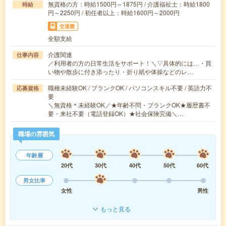
無資格の方：時給1500円～1875円 / 介護福祉士：時給1800
時給
円～2250円 / 初任者以上：時給1600円～2000円
交通費
全額支給
介護関連
仕事内容
／利用者の方の日常生活をサポート！＼▽具体的には…・買
い物や散歩に付き添ったり・折り紙や体操などのレ…
職種未経験OK / ブランクOK / パソコンスキル不要 / 英語力不
応募資格
要
＼無資格＊未経験OK／★年齢不問・ブランクOK★履歴書不
要・来社不要（電話登録OK）★社会保険完備＼…
職場の雰囲気
年齢層
20代
30代
40代
50代
60代
男女比率
女性
男性
もっと見る