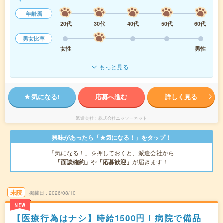
年齢層
20代
30代
40代
50代
60代
男女比率
女性
男性
もっと見る
気になる!
応募へ進む
詳しく見る
派遣会社
株式会社ニッソーネット
興味があったら「★気になる！」をタップ！
「気になる！」を押しておくと、派遣会社から
「面談確約」
や
「応募歓迎」
が届きます！
未読
掲載日
2026/08/10
NEW
【医療行為はナシ】時給1500円！病院で備品