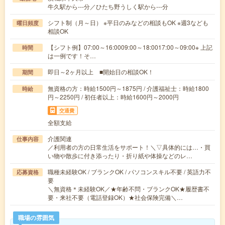
牛久駅から---分／ひたち野うしく駅から---分
シフト制（月～日） ※平日のみなどの相談もOK ※週3なども
曜日頻度
相談OK
【シフト例】07:00～16:0009:00～18:0017:00～09:00※ 上記
時間
は一例です！そ…
即日～2ヶ月以上 ■開始日の相談OK！
期間
無資格の方：時給1500円～1875円 / 介護福祉士：時給1800
時給
円～2250円 / 初任者以上：時給1600円～2000円
交通費
全額支給
介護関連
仕事内容
／利用者の方の日常生活をサポート！＼▽具体的には…・買
い物や散歩に付き添ったり・折り紙や体操などのレ…
職種未経験OK / ブランクOK / パソコンスキル不要 / 英語力不
応募資格
要
＼無資格＊未経験OK／★年齢不問・ブランクOK★履歴書不
要・来社不要（電話登録OK）★社会保険完備＼…
職場の雰囲気