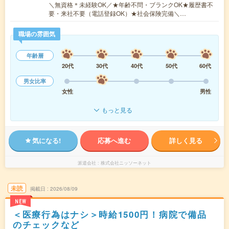
＼無資格＊未経験OK／★年齢不問・ブランクOK★履歴書不
要・来社不要（電話登録OK）★社会保険完備＼…
職場の雰囲気
年齢層
20代
30代
40代
50代
60代
男女比率
女性
男性
もっと見る
気になる!
応募へ進む
詳しく見る
派遣会社
株式会社ニッソーネット
未読
掲載日
2026/08/09
NEW
＜医療行為はナシ＞時給1500円！病院で備品
のチェックなど