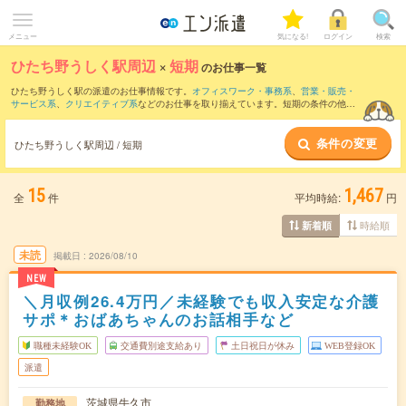
メニュー
気になる!
ログイン
検索
ひたち野うしく駅周辺
×
短期
のお仕事一覧
ひたち野うしく駅の派遣のお仕事情報です。
オフィスワーク・事務系
、
営業・販売・
サービス系
、
クリエイティブ系
などのお仕事を取り揃えています。短期の条件の他
に、
交通費別途支給あり
、
職種未経験OK
、
友だちと一緒の応募OK
などでもお探し頂
けます。
条件の変更
ひたち野うしく駅周辺 / 短期
15
1,467
全
件
平均時給:
円
時給順
新着順
未読
掲載日
2026/08/10
NEW
＼月収例26.4万円／未経験でも収入安定な介護
サポ＊おばあちゃんのお話相手など
職種未経験OK
交通費別途支給あり
土日祝日が休み
WEB登録OK
派遣
茨城県牛久市
勤務地