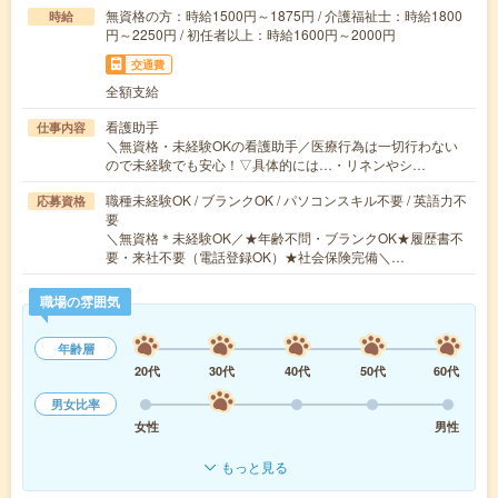
無資格の方：時給1500円～1875円 / 介護福祉士：時給1800
時給
円～2250円 / 初任者以上：時給1600円～2000円
交通費
全額支給
看護助手
仕事内容
＼無資格・未経験OKの看護助手／医療行為は一切行わない
ので未経験でも安心！▽具体的には…・リネンやシ…
職種未経験OK / ブランクOK / パソコンスキル不要 / 英語力不
応募資格
要
＼無資格＊未経験OK／★年齢不問・ブランクOK★履歴書不
要・来社不要（電話登録OK）★社会保険完備＼…
職場の雰囲気
年齢層
20代
30代
40代
50代
60代
男女比率
女性
男性
もっと見る