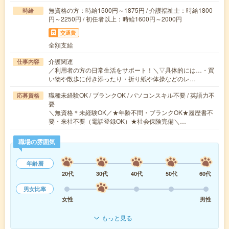
無資格の方：時給1500円～1875円 / 介護福祉士：時給1800
時給
円～2250円 / 初任者以上：時給1600円～2000円
交通費
全額支給
介護関連
仕事内容
／利用者の方の日常生活をサポート！＼▽具体的には…・買
い物や散歩に付き添ったり・折り紙や体操などのレ…
職種未経験OK / ブランクOK / パソコンスキル不要 / 英語力不
応募資格
要
＼無資格＊未経験OK／★年齢不問・ブランクOK★履歴書不
要・来社不要（電話登録OK）★社会保険完備＼…
職場の雰囲気
年齢層
20代
30代
40代
50代
60代
男女比率
女性
男性
もっと見る