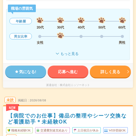
職場の雰囲気
年齢層
20代
30代
40代
50代
60代
男女比率
女性
男性
もっと見る
気になる!
応募へ進む
詳しく見る
派遣会社
株式会社ニッソーネット
未読
掲載日
2026/08/08
NEW
【病院でのお仕事】備品の整理やシーツ交換な
ど看護助手＊未経験OK
職種未経験OK
交通費別途支給あり
土日祝日が休み
WEB登録OK