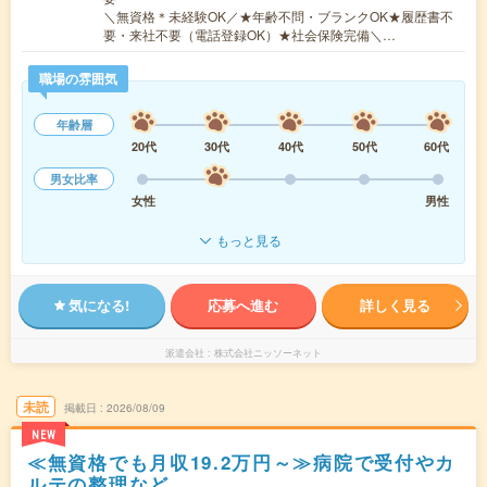
＼無資格＊未経験OK／★年齢不問・ブランクOK★履歴書不
要・来社不要（電話登録OK）★社会保険完備＼…
職場の雰囲気
年齢層
20代
30代
40代
50代
60代
男女比率
女性
男性
もっと見る
気になる!
応募へ進む
詳しく見る
派遣会社
株式会社ニッソーネット
未読
掲載日
2026/08/09
NEW
≪無資格でも月収19.2万円～≫病院で受付やカ
ルテの整理など