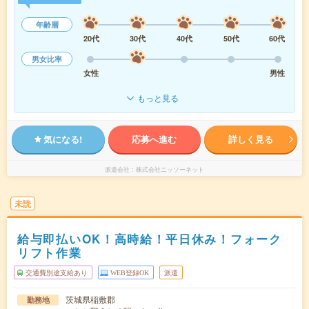
年齢層
20代
30代
40代
50代
60代
男女比率
女性
男性
もっと見る
気になる!
応募へ進む
詳しく見る
派遣会社
株式会社ニッソーネット
未読
給与即払いOK！高時給！平日休み！フォーク
リフト作業
交通費別途支給あり
WEB登録OK
派遣
茨城県稲敷郡
勤務地