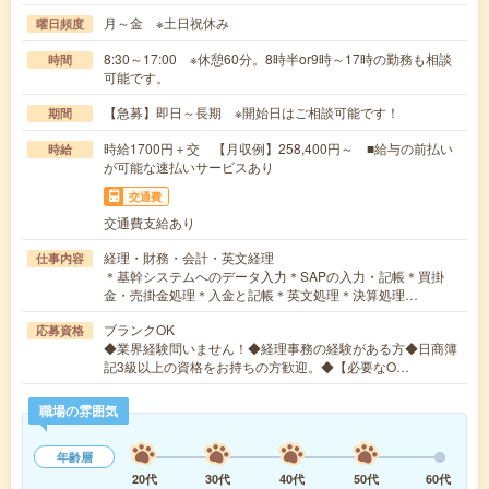
月～金 ※土日祝休み
曜日頻度
8:30～17:00 ※休憩60分。8時半or9時～17時の勤務も相談
時間
可能です。
【急募】即日～長期 ※開始日はご相談可能です！
期間
時給1700円＋交 【月収例】258,400円～ ■給与の前払い
時給
が可能な速払いサービスあり
交通費
交通費支給あり
経理・財務・会計・英文経理
仕事内容
＊基幹システムへのデータ入力＊SAPの入力・記帳＊買掛
金・売掛金処理＊入金と記帳＊英文処理＊決算処理…
ブランクOK
応募資格
◆業界経験問いません！◆経理事務の経験がある方◆日商簿
記3級以上の資格をお持ちの方歓迎。◆【必要なO…
職場の雰囲気
年齢層
20代
30代
40代
50代
60代