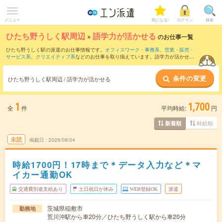
メニュー
気になる!
ログイン
検索
ひたち野うしく駅周辺
×
語学力が活かせる
のお仕事一覧
ひたち野うしく駅の派遣のお仕事情報です。
オフィスワーク・事務系
、
営業・販売・
サービス系
、
クリエイティブ系
などのお仕事を取り揃えています。語学力が活かせる
の条件の他に、
交通費別途支給あり
、
職種未経験OK
、
友だちと一緒の応募OK
などの
こだわり条件も取り揃えています。
条件の変更
ひたち野うしく駅周辺 / 語学力が活かせる
1
1,700
全
件
平均時給:
円
時給順
新着順
未読
掲載日
2026/08/04
時給1700円！17時まで＊データ入力など＊マ
イカー通勤OK
交通費別途支給あり
土日祝日が休み
WEB登録OK
派遣
茨城県稲敷市
勤務地
荒川沖駅から車20分／ひたち野うしく駅から車20分