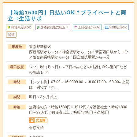
【時給1530円】日払いOK＊プライベートと両
立⇒生活サポ
職種未経験OK
交通費別途支給あり
土日祝日が休み
WEB登録OK
派遣
東京都新宿区
勤務地
西新宿駅から---分／神楽坂駅から---分／新宿西口駅から---分
／落合南長崎駅から---分／国立競技場駅から---分
シフト制（月～日） ※平日のみなどの相談もOK ※週3日など
曜日頻度
の相談もOK
【シフト例】07:00～16:0009:00～18:0017:00～09:00※ 上記
時間
は一例です！そ…
即日～2ヶ月以上
期間
無資格の方：時給1530円～1912円 / 介護福祉士：時給1830
時給
円～2287円 / 初任者以上：時給1730円～2162円
交通費
全額支給