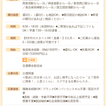
西新宿駅から---分／神楽坂駅から---分／新宿西口駅から---分
／落合南長崎駅から---分／国立競技場駅から---分
週3日～（週2日～も相談OK） ■曜日固定の相談OK！ ■希望
曜日頻度
の曜日があればご相談ください！
9:00～18:00（休憩60分）■ご希望があれば下記シフトも
時間
OK！早番 7:00～16:00遅番 …
【8月中のスタートOK！急募！】2カ月～ ■ご応募から最短
期間
2～3日後に就業が可能です！
無資格未経験：時給1500円～ ■週払いOK ■扶養内OK ■
時給
日収1万2000円以上
交通費
交通費全額支給
介護関連
仕事内容
≪散歩に付き添ったり、お話し相手になったり≫「え？意外
に簡単！」と思うくらい、スグできる仕事からスタ…
職種未経験OK / ブランクOK / パソコンスキル不要 / 英語力不
応募資格
要
■資格・経験・年齢不問■学歴不問■10名以上採用予定！■履
歴書不要■面談確約■社会保険完備■社員登用…