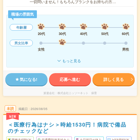
一切問いません！もちろんブランクをお持ちの方…
職場の雰囲気
年齢層
20代
30代
40代
50代
60代
男女比率
女性
男性
もっと見る
気になる!
応募へ進む
詳しく見る
派遣会社
株式会社ニッソーネット 保育
未読
掲載日
2026/08/05
NEW
＜医療行為はナシ＞時給1530円！病院で備品
のチェックなど
職種未経験OK
交通費別途支給あり
土日祝日が休み
WEB登録OK