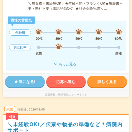
＼無資格＊未経験OK／★年齢不問・ブランクOK★履歴書不
要・来社不要（電話登録OK）★社会保険完備＼…
職場の雰囲気
年齢層
20代
30代
40代
50代
60代
男女比率
女性
男性
もっと見る
気になる!
応募へ進む
詳しく見る
派遣会社
株式会社ニッソーネット
未読
掲載日
2026/08/05
NEW
＼未経験OK!／伝票や物品の準備など＊病院内
サポート