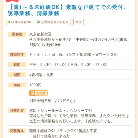
【週1～＆未経験OK】素敵な戸建てでの受付、
誘導業務、清掃業務
職種未経験OK
交通費別途支給あり
派遣
東京都新宿区
勤務地
落合南長崎駅から徒歩7分／中井駅から徒歩7分／落合(東京
都)駅から徒歩15分
月・金・土・日・祝 ※シフト制 副業・ＷワークＯＫ
曜日頻度
平日 9：30～17：00土日祝 9：30～17：00
時間
※要相談～長期
期間
1300円
時給
交通費
別途全額支給（バス代含む）
窓口・ショールーム・カウンター受付
仕事内容
完成した戸建てにて受付業務、誘導業務、また空いた時間は
空室の清掃業務をお願いします。未経験の方でも、…
職種未経験OK / ブランクOK / 英語力不要
応募資格
・笑顔で接客が出来る方