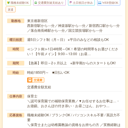
職種未経験OK
交通費別途支給あり
土日祝日が休み
WEB登録OK
派遣
東京都新宿区
勤務地
西新宿駅から---分／神楽坂駅から---分／新宿西口駅から---分
／落合南長崎駅から---分／国立競技場駅から---分
週5日シフト制（月～日） ※平日のみなどの相談もOK
曜日頻度
≪シフト例≫1日4時間～OK！希望の時間帯をお選びくださ
時間
い！【午前メイン】9:00～13:00（お昼…
【急募】即日～2ヶ月以上 ※新学期からのスタートもOK!
期間
時給1850円～ ■日払いOK
時給
交通費
交通費全額支給
保育士
仕事内容
＼認可保育園での補助保育業務／▼お任せするお仕事は…・
お遊戯、おさんぽの付き添い・お昼ごはん、おやつ…
職種未経験OK / ブランクOK / パソコンスキル不要 / 英語力不
応募資格
要
＼保育士または幼稚園教諭の資格をお持ちの方 ／実務経験は