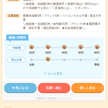
＼無資格・未経験OKの看護助手／医療行為は一切行わない
ので未経験でも安心！▽具体的には…・リネンやシ…
職種未経験OK / ブランクOK / パソコンスキル不要 / 英語力不
応募資格
要
＼無資格＊未経験OK／★年齢不問・ブランクOK★履歴書不
要・来社不要（電話登録OK）★社会保険完備＼…
職場の雰囲気
年齢層
20代
30代
40代
50代
60代
男女比率
女性
男性
もっと見る
気になる!
応募へ進む
詳しく見る
派遣会社
株式会社ニッソーネット