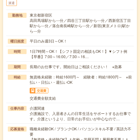
派遣
東京都新宿区
勤務地
高田馬場駅から---分／四谷三丁目駅から---分／西新宿五丁目
駅から---分／落合南長崎駅から---分／新宿(東京メトロ)駅か
ら---分
平日のみ週3日～OK！
曜日頻度
1日7時間～OK！【シフト固定の相談もOK！】▼シフト例
時間
【早番】7:00～16:00／7:30～16…
長期のお仕事です。開始日はご相談ください！ ※急募
期間
無資格未経験：時給1600円～ 経験者：時給1800円～ ※前
時給
払い・日払い・週払いOK
交通費
交通費全額支給
介護関連
仕事内容
介護施設で、入居者さんの日常生活をサポートするお仕事で
す。介護というより、日常のお手伝いが中心なので…
職種未経験OK / ブランクOK / パソコンスキル不要 / 英語力不
応募資格
要
【無資格・未経験OK】＊年齢・学歴不問！履歴書不要！＊