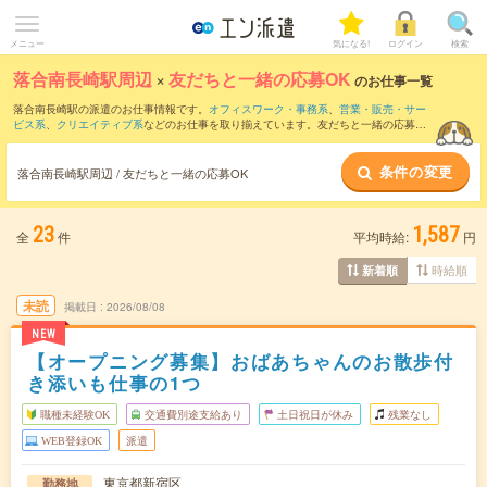
メニュー
気になる!
ログイン
検索
落合南長崎駅周辺
×
友だちと一緒の応募OK
のお仕事一覧
落合南長崎駅の派遣のお仕事情報です。
オフィスワーク・事務系
、
営業・販売・サー
ビス系
、
クリエイティブ系
などのお仕事を取り揃えています。友だちと一緒の応募OK
の条件の他に、
交通費別途支給あり
、
職種未経験OK
、
残業なし
などのこだわり条件も
取り揃えています。
条件の変更
落合南長崎駅周辺 / 友だちと一緒の応募OK
23
1,587
全
件
平均時給:
円
時給順
新着順
未読
掲載日
2026/08/08
NEW
【オープニング募集】おばあちゃんのお散歩付
き添いも仕事の1つ
職種未経験OK
交通費別途支給あり
土日祝日が休み
残業なし
WEB登録OK
派遣
東京都新宿区
勤務地