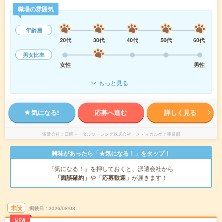
職場の雰囲気
年齢層
20代
30代
40代
50代
60代
男女比率
女性
男性
もっと見る
気になる!
応募へ進む
詳しく見る
派遣会社
日研トータルソーシング株式会社 メディカルケア事業部
興味があったら「★気になる！」をタップ！
「気になる！」を押しておくと、派遣会社から
「面談確約」
や
「応募歓迎」
が届きます！
未読
掲載日
2026/08/08
NEW