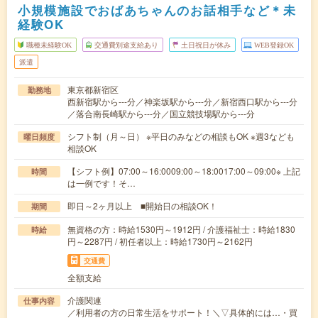
小規模施設でおばあちゃんのお話相手など＊未
経験OK
職種未経験OK
交通費別途支給あり
土日祝日が休み
WEB登録OK
派遣
東京都新宿区
勤務地
西新宿駅から---分／神楽坂駅から---分／新宿西口駅から---分
／落合南長崎駅から---分／国立競技場駅から---分
シフト制（月～日） ※平日のみなどの相談もOK ※週3なども
曜日頻度
相談OK
【シフト例】07:00～16:0009:00～18:0017:00～09:00※ 上記
時間
は一例です！そ…
即日～2ヶ月以上 ■開始日の相談OK！
期間
無資格の方：時給1530円～1912円 / 介護福祉士：時給1830
時給
円～2287円 / 初任者以上：時給1730円～2162円
交通費
全額支給
介護関連
仕事内容
／利用者の方の日常生活をサポート！＼▽具体的には…・買