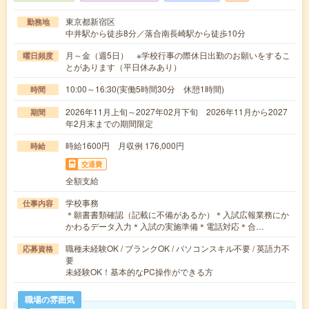
東京都新宿区
勤務地
中井駅から徒歩8分／落合南長崎駅から徒歩10分
月～金（週5日） ※学校行事の際休日出勤のお願いをするこ
曜日頻度
とがあります（平日休みあり）
10:00～16:30(実働5時間30分 休憩1時間)
時間
2026年11月上旬～2027年02月下旬 2026年11月から2027
期間
年2月末までの期間限定
時給1600円 月収例 176,000円
時給
交通費
全額支給
学校事務
仕事内容
＊願書書類確認（記載に不備があるか）＊入試広報業務にか
かわるデータ入力＊入試の実施準備＊電話対応＊合…
職種未経験OK / ブランクOK / パソコンスキル不要 / 英語力不
応募資格
要
未経験OK！基本的なPC操作ができる方
職場の雰囲気