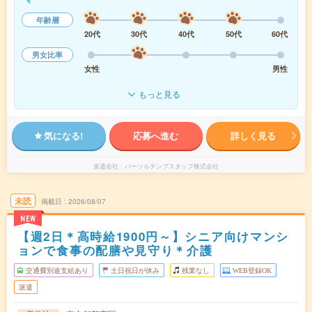
年齢層
20代
30代
40代
50代
60代
男女比率
女性
男性
もっと見る
気になる!
応募へ進む
詳しく見る
派遣会社
パーソルテンプスタッフ株式会社
未読
掲載日
2026/08/07
NEW
【週2日＊高時給1900円～】シニア向けマンシ
ョンで食事の配膳や見守り＊介護
交通費別途支給あり
土日祝日が休み
残業なし
WEB登録OK
派遣