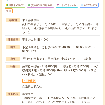
職種未経験OK
交通費別途支給あり
土日祝日が休み
WEB登録OK
派遣
東京都新宿区
勤務地
高田馬場駅から---分／四谷三丁目駅から---分／西新宿五丁目
駅から---分／落合南長崎駅から---分／新宿(東京メトロ)駅か
ら---分
平日のみ週3日～OK！
曜日頻度
下記時間帯よりご相談OK07:30-16:30 / 08:00-17:00 /
時間
08:30-17:3…
長期のお仕事です。開始日はご相談ください！ ※急募
期間
無資格未経験：時給1500円～ 経験者：時給1700円～ ■月
時給
収例(週3日)：時給1500円×8H×12日＝14万4000円 ※前払
い・日払い・週払いOK
交通費
交通費全額支給
看護助手
仕事内容
【病院でのサポート】患者様が少しでも早く退院出来るよう
に、暮らしのちょっとしたサポートをお願いします…