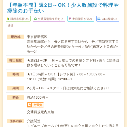
【年齢不問】週2日～OK！少人数施設で料理や
掃除のお手伝い
職種未経験OK
交通費別途支給あり
土日祝日が休み
WEB登録OK
派遣
東京都新宿区
勤務地
高田馬場駅から---分／四谷三丁目駅から---分／西新宿五丁目
駅から---分／落合南長崎駅から---分／新宿(東京メトロ)駅か
ら---分
★週2日～OK！ 月～日曜日での希望シフト制 ※徐々に勤務回
曜日頻度
数を増やしていくことも可能です！
★1日6時間～OK！【シフト例】7:00～13:009:00～
時間
18:00（休憩1時間）12:00～1…
2ヶ月～OK ※スタート日はお気軽にご相談ください！
期間
時給1600円～
時給
交通費
交通費規定内支給
介護関連
仕事内容
＼グループホームでお年寄りの自立支援／自立した生活を目