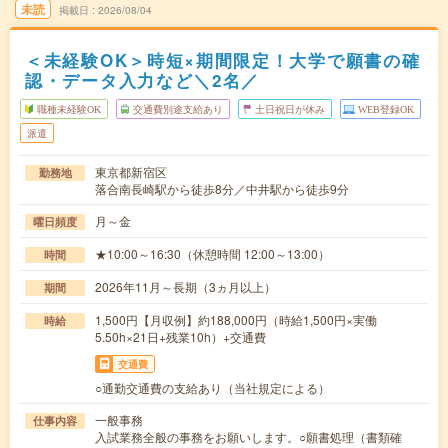
未読
掲載日
2026/08/04
＜未経験OK＞時短×期間限定！大学で願書の確
認・データ入力など＼2名／
職種未経験OK
交通費別途支給あり
土日祝日が休み
WEB登録OK
派遣
東京都新宿区
勤務地
落合南長崎駅から徒歩8分／中井駅から徒歩9分
月～金
曜日頻度
★10:00～16:30（休憩時間 12:00～13:00）
時間
2026年11月～長期（3ヵ月以上）
期間
1,500円【月収例】約188,000円（時給1,500円×実働
時給
5.50h×21日+残業10h）+交通費
交通費
○通勤交通費の支給あり（当社規定による）
一般事務
仕事内容
入試業務全般の事務をお願いします。○願書処理（書類確