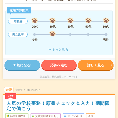
職場の雰囲気
年齢層
20代
30代
40代
50代
60代
男女比率
女性
男性
もっと見る
気になる!
応募へ進む
詳しく見る
派遣会社
株式会社ニッソーネット
未読
掲載日
2026/08/07
NEW
人気の学校事務！願書チェック＆入力！期間限
定で働こう
職種未経験OK
交通費別途支給あり
WEB登録OK
派遣