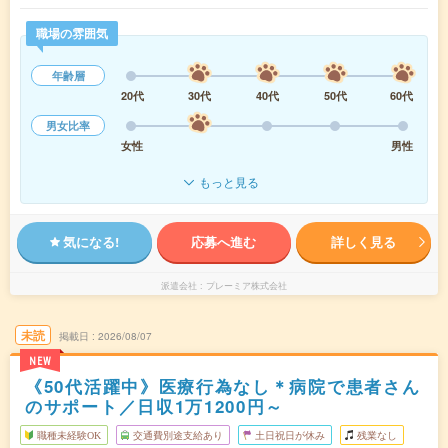
職場の雰囲気
年齢層
20代
30代
40代
50代
60代
男女比率
女性
男性
もっと見る
気になる!
応募へ進む
詳しく見る
派遣会社
プレーミア株式会社
未読
掲載日
2026/08/07
NEW
《50代活躍中》医療行為なし＊病院で患者さん
のサポート／日収1万1200円～
職種未経験OK
交通費別途支給あり
土日祝日が休み
残業なし