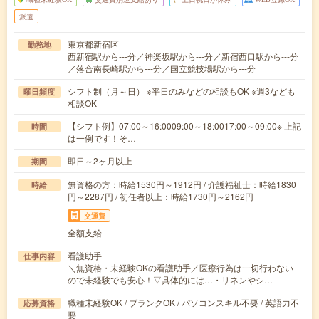
派遣
東京都新宿区
勤務地
西新宿駅から---分／神楽坂駅から---分／新宿西口駅から---分
／落合南長崎駅から---分／国立競技場駅から---分
シフト制（月～日） ※平日のみなどの相談もOK ※週3なども
曜日頻度
相談OK
【シフト例】07:00～16:0009:00～18:0017:00～09:00※ 上記
時間
は一例です！そ…
即日～2ヶ月以上
期間
無資格の方：時給1530円～1912円 / 介護福祉士：時給1830
時給
円～2287円 / 初任者以上：時給1730円～2162円
交通費
全額支給
看護助手
仕事内容
＼無資格・未経験OKの看護助手／医療行為は一切行わない
ので未経験でも安心！▽具体的には…・リネンやシ…
職種未経験OK / ブランクOK / パソコンスキル不要 / 英語力不
応募資格
要