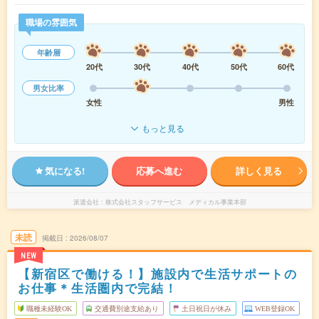
職場の雰囲気
年齢層
20代
30代
40代
50代
60代
男女比率
女性
男性
もっと見る
気になる!
応募へ進む
詳しく見る
派遣会社
株式会社スタッフサービス メディカル事業本部
未読
掲載日
2026/08/07
NEW
【新宿区で働ける！】施設内で生活サポートの
お仕事＊生活圏内で完結！
職種未経験OK
交通費別途支給あり
土日祝日が休み
WEB登録OK