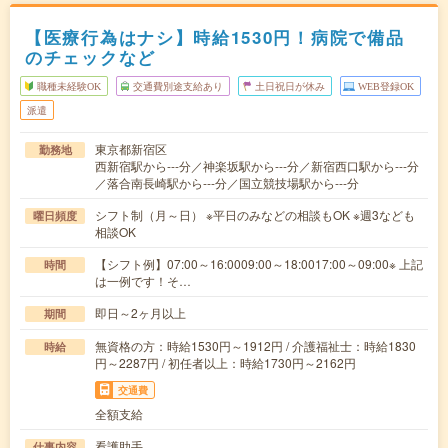
【医療行為はナシ】時給1530円！病院で備品
のチェックなど
職種未経験OK
交通費別途支給あり
土日祝日が休み
WEB登録OK
派遣
東京都新宿区
勤務地
西新宿駅から---分／神楽坂駅から---分／新宿西口駅から---分
／落合南長崎駅から---分／国立競技場駅から---分
シフト制（月～日） ※平日のみなどの相談もOK ※週3なども
曜日頻度
相談OK
【シフト例】07:00～16:0009:00～18:0017:00～09:00※ 上記
時間
は一例です！そ…
即日～2ヶ月以上
期間
無資格の方：時給1530円～1912円 / 介護福祉士：時給1830
時給
円～2287円 / 初任者以上：時給1730円～2162円
交通費
全額支給
看護助手
仕事内容