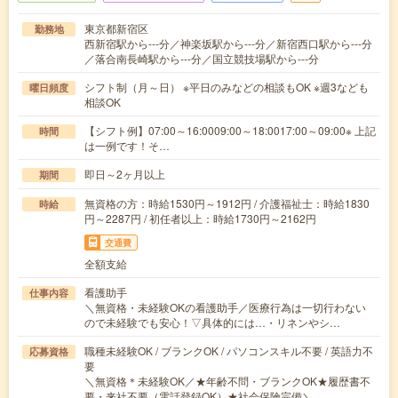
東京都新宿区
勤務地
西新宿駅から---分／神楽坂駅から---分／新宿西口駅から---分
／落合南長崎駅から---分／国立競技場駅から---分
シフト制（月～日） ※平日のみなどの相談もOK ※週3なども
曜日頻度
相談OK
【シフト例】07:00～16:0009:00～18:0017:00～09:00※ 上記
時間
は一例です！そ…
即日～2ヶ月以上
期間
無資格の方：時給1530円～1912円 / 介護福祉士：時給1830
時給
円～2287円 / 初任者以上：時給1730円～2162円
交通費
全額支給
看護助手
仕事内容
＼無資格・未経験OKの看護助手／医療行為は一切行わない
ので未経験でも安心！▽具体的には…・リネンやシ…
職種未経験OK / ブランクOK / パソコンスキル不要 / 英語力不
応募資格
要
＼無資格＊未経験OK／★年齢不問・ブランクOK★履歴書不
要・来社不要（電話登録OK）★社会保険完備＼…