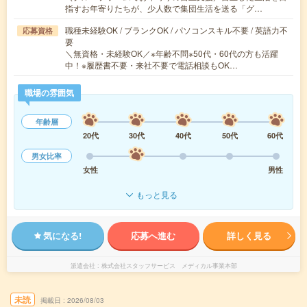
指すお年寄りたちが、少人数で集団生活を送る「グ…
職種未経験OK / ブランクOK / パソコンスキル不要 / 英語力不
応募資格
要
＼無資格・未経験OK／※年齢不問※50代・60代の方も活躍
中！※履歴書不要・来社不要で電話相談もOK…
職場の雰囲気
年齢層
20代
30代
40代
50代
60代
男女比率
女性
男性
もっと見る
気になる!
応募へ進む
詳しく見る
派遣会社
株式会社スタッフサービス メディカル事業本部
未読
掲載日
2026/08/03