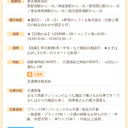
東京都新宿区
勤務地
西新宿駅から---分／神楽坂駅から---分／新宿西口駅から---分
／落合南長崎駅から---分／国立競技場駅から---分
★週2日～（月～日） ※希望のシフトを毎月提出（日数と曜
曜日頻度
日の組み合わせや固定も可）
★【日勤のみ】1日5時間～OK！≪シフト例≫9:00～
時間
14:0010:00～15:0012:00～1…
【急募】即日勤務OK！中旬～など開始日相談可 ★まずは
期間
お試し2カ月～のスタートも歓迎！
経験者時給1900円～ 介護福祉士時給1950円～ ※日払い/
時給
週払いOK
交通費
交通費全額支給
介護関連
仕事内容
まるで高級マンションのような施設で働けるお仕事です！で
きたばかりの施設が多く、利用者さんの要介護度も…
ブランクOK / パソコンスキル不要 / 英語力不要
応募資格
＜無資格・ブランクOK！＞介護の経験をお持ちの方！・年
齢、学歴不問！・WワークOK！・10名以上採用…