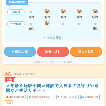
職場の雰囲気
年齢層
20代
30代
40代
50代
60代
男女比率
女性
男性
もっと見る
気になる!
応募へ進む
詳しく見る
派遣会社
ケアスタッフィング株式会社
未読
掲載日
2026/08/07
NEW
≪年齢＆経験不問≫施設で入居者の見守りや巡
回など生活サポート
職種未経験OK
交通費別途支給あり
土日祝日が休み
WEB登録OK
派遣