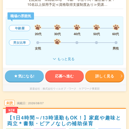
10名以上採用予定≪資格取得支援制度あり≫受講…
職場の雰囲気
年齢層
20代
30代
40代
50代
60代
男女比率
女性
男性
もっと見る
気になる!
応募へ進む
詳しく見る
派遣会社
株式会社ウィルオブ・ワーク ケアワーク事業部
未読
掲載日
2026/08/07
NEW
【1日4時間～/13時退勤もOK！】家庭や趣味と
両立＊書類・ピアノなしの補助保育