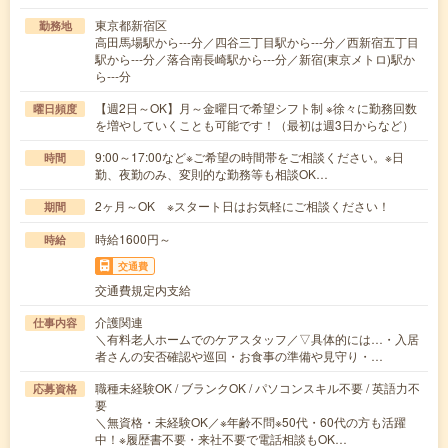
東京都新宿区
勤務地
高田馬場駅から---分／四谷三丁目駅から---分／西新宿五丁目
駅から---分／落合南長崎駅から---分／新宿(東京メトロ)駅か
ら---分
【週2日～OK】月～金曜日で希望シフト制 ※徐々に勤務回数
曜日頻度
を増やしていくことも可能です！（最初は週3日からなど）
9:00～17:00など※ご希望の時間帯をご相談ください。※日
時間
勤、夜勤のみ、変則的な勤務等も相談OK…
2ヶ月～OK ※スタート日はお気軽にご相談ください！
期間
時給1600円～
時給
交通費
交通費規定内支給
介護関連
仕事内容
＼有料老人ホームでのケアスタッフ／▽具体的には…・入居
者さんの安否確認や巡回・お食事の準備や見守り・…
職種未経験OK / ブランクOK / パソコンスキル不要 / 英語力不
応募資格
要
＼無資格・未経験OK／※年齢不問※50代・60代の方も活躍
中！※履歴書不要・来社不要で電話相談もOK…