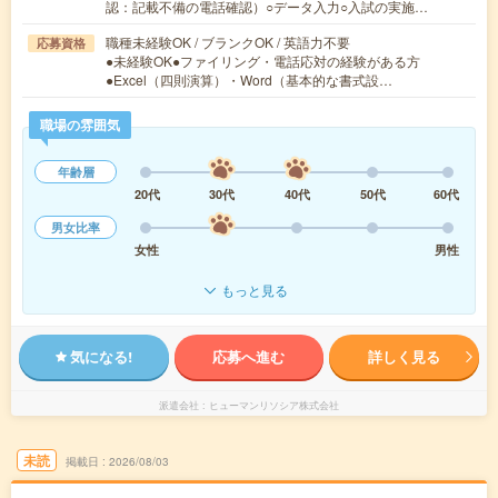
認：記載不備の電話確認）○データ入力○入試の実施…
職種未経験OK / ブランクOK / 英語力不要
応募資格
●未経験OK●ファイリング・電話応対の経験がある方
●Excel（四則演算）・Word（基本的な書式設…
職場の雰囲気
年齢層
20代
30代
40代
50代
60代
男女比率
女性
男性
もっと見る
気になる!
応募へ進む
詳しく見る
派遣会社
ヒューマンリソシア株式会社
未読
掲載日
2026/08/03