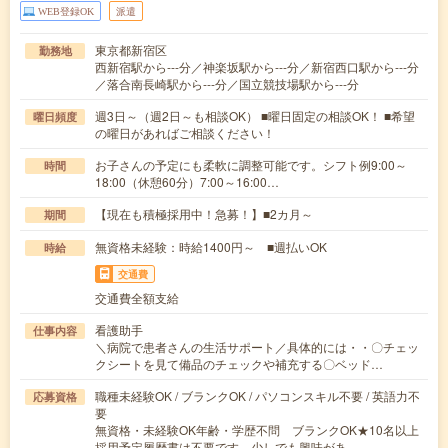
WEB登録OK
派遣
東京都新宿区
勤務地
西新宿駅から---分／神楽坂駅から---分／新宿西口駅から---分
／落合南長崎駅から---分／国立競技場駅から---分
週3日～（週2日～も相談OK） ■曜日固定の相談OK！ ■希望
曜日頻度
の曜日があればご相談ください！
お子さんの予定にも柔軟に調整可能です。シフト例9:00～
時間
18:00（休憩60分）7:00～16:00…
【現在も積極採用中！急募！】■2カ月～
期間
無資格未経験：時給1400円～ ■週払いOK
時給
交通費
交通費全額支給
看護助手
仕事内容
＼病院で患者さんの生活サポート／具体的には・・〇チェッ
クシートを見て備品のチェックや補充する〇ベッド…
職種未経験OK / ブランクOK / パソコンスキル不要 / 英語力不
応募資格
要
無資格・未経験OK年齢・学歴不問 ブランクOK★10名以上
採用予定履歴書は不要です。少しでも興味があ…