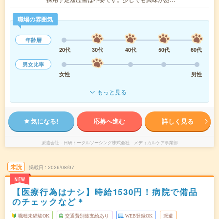
職場の雰囲気
年齢層
20代
30代
40代
50代
60代
男女比率
女性
男性
もっと見る
気になる!
応募へ進む
詳しく見る
派遣会社
日研トータルソーシング株式会社 メディカルケア事業部
未読
掲載日
2026/08/07
NEW
【医療行為はナシ】時給1530円！病院で備品
のチェックなど＊
職種未経験OK
交通費別途支給あり
WEB登録OK
派遣