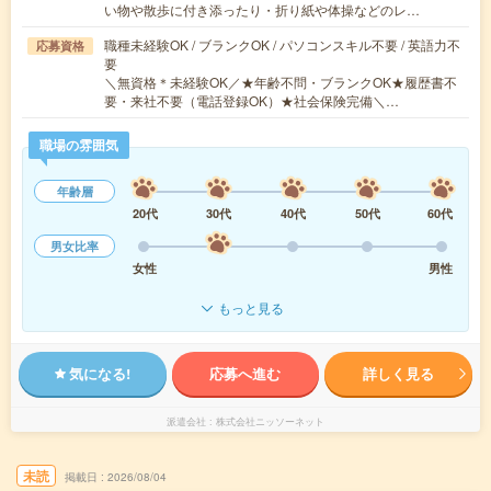
い物や散歩に付き添ったり・折り紙や体操などのレ…
職種未経験OK / ブランクOK / パソコンスキル不要 / 英語力不
応募資格
要
＼無資格＊未経験OK／★年齢不問・ブランクOK★履歴書不
要・来社不要（電話登録OK）★社会保険完備＼…
職場の雰囲気
年齢層
20代
30代
40代
50代
60代
男女比率
女性
男性
もっと見る
気になる!
応募へ進む
詳しく見る
派遣会社
株式会社ニッソーネット
未読
掲載日
2026/08/04