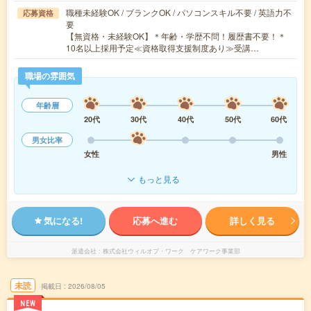
職種未経験OK / ブランクOK / パソコンスキル不要 / 英語力不
応募資格
要
【無資格・未経験OK】＊年齢・学歴不問！履歴書不要！＊
10名以上採用予定≪資格取得支援制度あり≫受講…
職場の雰囲気
年齢層
20代
30代
40代
50代
60代
男女比率
女性
男性
もっと見る
気になる!
応募へ進む
詳しく見る
派遣会社
株式会社ウィルオブ・ワーク ケアワーク事業部
未読
掲載日
2026/08/05
NEW