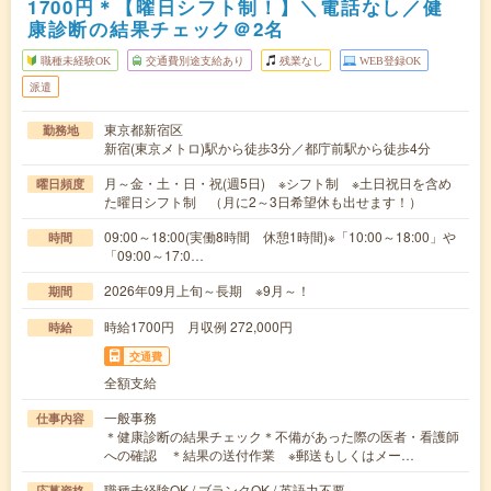
1700円＊【曜日シフト制！】＼電話なし／健
康診断の結果チェック＠2名
職種未経験OK
交通費別途支給あり
残業なし
WEB登録OK
派遣
東京都新宿区
勤務地
新宿(東京メトロ)駅から徒歩3分／都庁前駅から徒歩4分
月～金・土・日・祝(週5日) ※シフト制 ※土日祝日を含め
曜日頻度
た曜日シフト制 （月に2～3日希望休も出せます！）
09:00～18:00(実働8時間 休憩1時間)※「10:00～18:00」や
時間
「09:00～17:0…
2026年09月上旬～長期 ※9月～！
期間
時給1700円 月収例 272,000円
時給
交通費
全額支給
一般事務
仕事内容
＊健康診断の結果チェック＊不備があった際の医者・看護師
への確認 ＊結果の送付作業 ※郵送もしくはメー…
職種未経験OK / ブランクOK / 英語力不要
応募資格