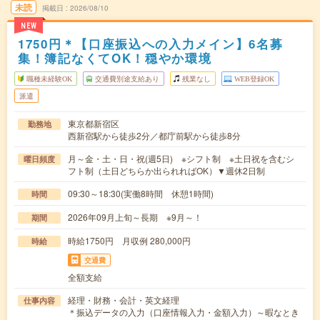
未読
掲載日
2026/08/10
NEW
1750円＊【口座振込への入力メイン】6名募
集！簿記なくてOK！穏やか環境
職種未経験OK
交通費別途支給あり
残業なし
WEB登録OK
派遣
東京都新宿区
勤務地
西新宿駅から徒歩2分／都庁前駅から徒歩8分
月～金・土・日・祝(週5日) ※シフト制 ※土日祝を含むシ
曜日頻度
フト制（土日どちらか出られればOK）▼週休2日制
09:30～18:30(実働8時間 休憩1時間)
時間
2026年09月上旬～長期 ※9月～！
期間
時給1750円 月収例 280,000円
時給
交通費
全額支給
経理・財務・会計・英文経理
仕事内容
＊振込データの入力（口座情報入力・金額入力）～暇なとき