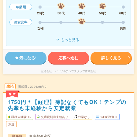
年齢層
20代
30代
40代
50代
60代
男女比率
女性
男性
もっと見る
気になる!
応募へ進む
詳しく見る
派遣会社
パーソルテンプスタッフ株式会社
未読
掲載日
2026/08/10
NEW
1750円＊【経理】簿記なくてもOK！テンプの
先輩も未経験から安定就業
職種未経験OK
交通費別途支給あり
残業なし
WEB登録OK
派遣
東京都新宿区
勤務地