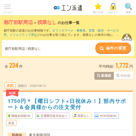
メニュー
気になる!
ログイン
検索
都庁前駅周辺
×
残業なし
のお仕事一覧
都庁前駅の派遣のお仕事情報です。
オフィスワーク・事務系
、
営業・販売・サービス
系
、
クリエイティブ系
などのお仕事を取り揃えています。残業なしの条件の他に、
交
通費別途支給あり
、
職種未経験OK
、
友だちと一緒の応募OK
などのこだわり条件も取
り揃えています。
条件の変更
都庁前駅周辺 / 残業なし
234
1,772
全
件
平均時給:
円
時給順
新着順
未読
掲載日
2026/08/10
NEW
1750円＊【曜日シフト×日祝休み！】部内サポ
ート＆会員様からの注文受付
職種未経験OK
交通費別途支給あり
残業なし
WEB登録OK
派遣
東京都新宿区
勤務地