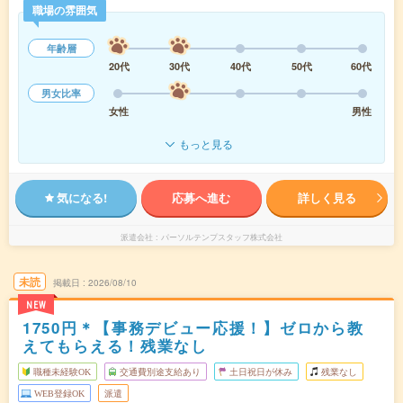
職場の雰囲気
年齢層
20代
30代
40代
50代
60代
男女比率
女性
男性
もっと見る
気になる!
応募へ進む
詳しく見る
派遣会社
パーソルテンプスタッフ株式会社
未読
掲載日
2026/08/10
NEW
1750円＊【事務デビュー応援！】ゼロから教
えてもらえる！残業なし
職種未経験OK
交通費別途支給あり
土日祝日が休み
残業なし
WEB登録OK
派遣