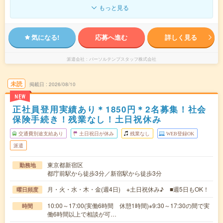
もっと見る
気になる!
応募へ進む
詳しく見る
派遣会社
パーソルテンプスタッフ株式会社
未読
掲載日
2026/08/10
NEW
正社員登用実績あり＊1850円＊2名募集！社会
保険手続き！残業なし！土日祝休み
交通費別途支給あり
土日祝日が休み
残業なし
WEB登録OK
派遣
東京都新宿区
勤務地
都庁前駅から徒歩3分／新宿駅から徒歩3分
月・火・水・木・金(週4日) ※土日祝休み♪ ■週5日もOK！
曜日頻度
10:00～17:00(実働6時間 休憩1時間)※9:30～17:30の間で実
時間
働6時間以上で相談が可…