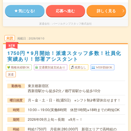
気になる!
応募へ進む
詳しく見る
派遣会社
パーソルテンプスタッフ株式会社
未読
掲載日
2026/08/10
NEW
1750円＊9月開始！派遣スタッフ多数！社員化
実績あり！部署アシスタント
職種未経験OK
交通費別途支給あり
残業なし
WEB登録OK
派遣
東京都新宿区
勤務地
西新宿駅から徒歩2分／都庁前駅から徒歩10分
月～金・土・日・祝(週5日) ※シフト制♪希望休出せます！
曜日頻度
10:00～19:00(実働8時間 休憩1時間)※18時までの時短OK
時間
2026年09月上旬～長期 ※9月～！
期間
時給1750円 月収例 280,000円 新宿エリアで高時給の
時給