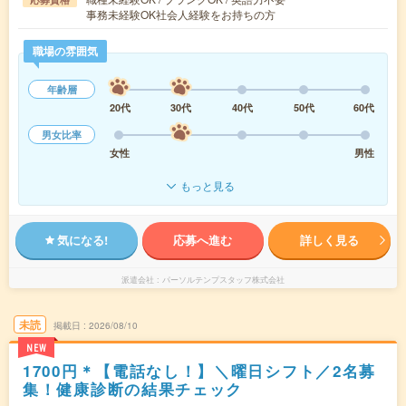
事務未経験OK社会人経験をお持ちの方
職場の雰囲気
年齢層
20代
30代
40代
50代
60代
男女比率
女性
男性
もっと見る
気になる!
応募へ進む
詳しく見る
派遣会社
パーソルテンプスタッフ株式会社
未読
掲載日
2026/08/10
NEW
1700円＊【電話なし！】＼曜日シフト／2名募
集！健康診断の結果チェック