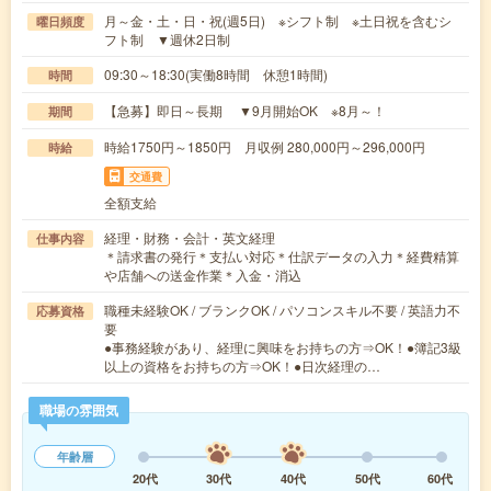
月～金・土・日・祝(週5日) ※シフト制 ※土日祝を含むシ
曜日頻度
フト制 ▼週休2日制
09:30～18:30(実働8時間 休憩1時間)
時間
【急募】即日～長期 ▼9月開始OK ※8月～！
期間
時給1750円～1850円 月収例 280,000円～296,000円
時給
交通費
全額支給
経理・財務・会計・英文経理
仕事内容
＊請求書の発行＊支払い対応＊仕訳データの入力＊経費精算
や店舗への送金作業＊入金・消込
職種未経験OK / ブランクOK / パソコンスキル不要 / 英語力不
応募資格
要
●事務経験があり、経理に興味をお持ちの方⇒OK！●簿記3級
以上の資格をお持ちの方⇒OK！●日次経理の…
職場の雰囲気
年齢層
20代
30代
40代
50代
60代