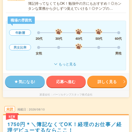
簿記持ってなくてもOK！勉強中の方にもおすすめ！◎カン
タンな業務から少しずつ覚えていける！◎テンプの…
職場の雰囲気
年齢層
20代
30代
40代
50代
60代
男女比率
女性
男性
もっと見る
気になる!
応募へ進む
詳しく見る
派遣会社
パーソルテンプスタッフ株式会社
未読
掲載日
2026/08/10
NEW
1750円＊＼簿記なくてOK！経理のお仕事／経
理デビューするならここ！