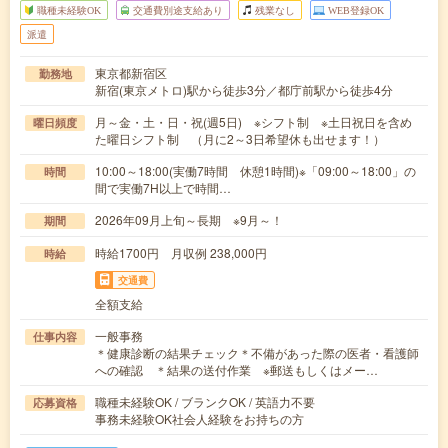
職種未経験OK
交通費別途支給あり
残業なし
WEB登録OK
派遣
東京都新宿区
勤務地
新宿(東京メトロ)駅から徒歩3分／都庁前駅から徒歩4分
月～金・土・日・祝(週5日) ※シフト制 ※土日祝日を含め
曜日頻度
た曜日シフト制 （月に2～3日希望休も出せます！）
10:00～18:00(実働7時間 休憩1時間)※「09:00～18:00」の
時間
間で実働7H以上で時間…
2026年09月上旬～長期 ※9月～！
期間
時給1700円 月収例 238,000円
時給
交通費
全額支給
一般事務
仕事内容
＊健康診断の結果チェック＊不備があった際の医者・看護師
への確認 ＊結果の送付作業 ※郵送もしくはメー…
職種未経験OK / ブランクOK / 英語力不要
応募資格
事務未経験OK社会人経験をお持ちの方