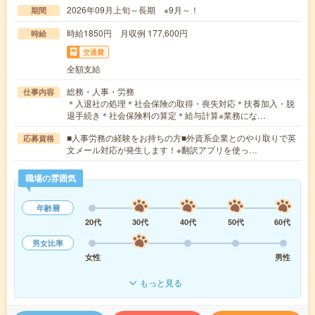
2026年09月上旬～長期 ※9月～！
期間
時給1850円 月収例 177,600円
時給
交通費
全額支給
総務・人事・労務
仕事内容
＊入退社の処理＊社会保険の取得・喪失対応＊扶養加入・脱
退手続き＊社会保険料の算定＊給与計算※業務にな…
■人事労務の経験をお持ちの方■外資系企業とのやり取りで英
応募資格
文メール対応が発生します！※翻訳アプリを使っ…
職場の雰囲気
年齢層
20代
30代
40代
50代
60代
男女比率
女性
男性
もっと見る