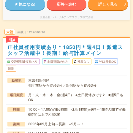
気になる!
応募へ進む
詳しく見る
派遣会社
パーソルテンプスタッフ株式会社
未読
掲載日
2026/08/10
NEW
正社員登用実績あり＊1850円＊週4日！派遣ス
タッフ活躍中！長期！給与計算メイン
交通費別途支給あり
土日祝日が休み
残業なし
WEB登録OK
派遣
東京都新宿区
勤務地
都庁前駅から徒歩3分／新宿駅から徒歩3分
月・火・水・木・金(週4日) ※土日祝休みです♪ ■週5日も
曜日頻度
OK！
10:00～17:00(実働6時間 休憩1時間)※9時～18時の間で実働
時間
6時間以上で相談OK！
2026年09月上旬～長期 ※9月～！
期間