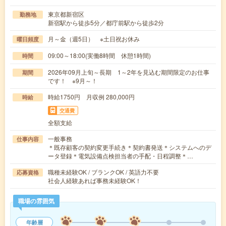
東京都新宿区
勤務地
新宿駅から徒歩5分／都庁前駅から徒歩2分
月～金（週5日） ※土日祝お休み
曜日頻度
09:00～18:00(実働8時間 休憩1時間)
時間
2026年09月上旬～長期 1～2年を見込む期間限定のお仕事
期間
です！ ※9月～！
時給1750円 月収例 280,000円
時給
交通費
全額支給
一般事務
仕事内容
＊既存顧客の契約変更手続き＊契約書発送＊システムへのデ
ータ登録＊電気設備点検担当者の手配・日程調整＊…
職種未経験OK / ブランクOK / 英語力不要
応募資格
社会人経験あれば事務未経験OK！
職場の雰囲気
年齢層