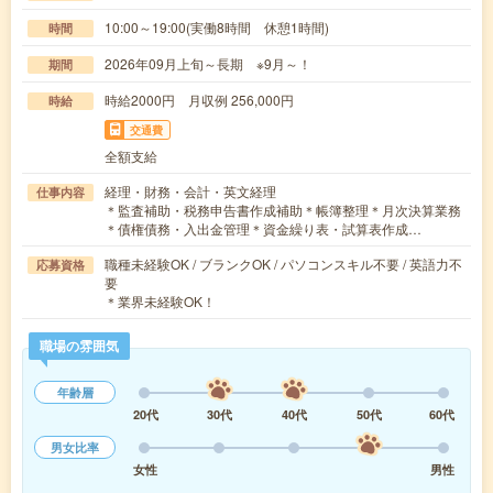
10:00～19:00(実働8時間 休憩1時間)
時間
2026年09月上旬～長期 ※9月～！
期間
時給2000円 月収例 256,000円
時給
交通費
全額支給
経理・財務・会計・英文経理
仕事内容
＊監査補助・税務申告書作成補助＊帳簿整理＊月次決算業務
＊債権債務・入出金管理＊資金繰り表・試算表作成…
職種未経験OK / ブランクOK / パソコンスキル不要 / 英語力不
応募資格
要
＊業界未経験OK！
職場の雰囲気
年齢層
20代
30代
40代
50代
60代
男女比率
女性
男性