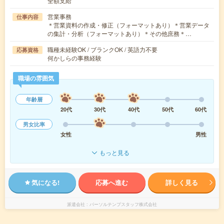
全額支給
営業事務
仕事内容
＊営業資料の作成・修正（フォーマットあり）＊営業データ
の集計・分析（フォーマットあり）＊その他庶務＊…
職種未経験OK / ブランクOK / 英語力不要
応募資格
何かしらの事務経験
職場の雰囲気
年齢層
20代
30代
40代
50代
60代
男女比率
女性
男性
もっと見る
気になる!
応募へ進む
詳しく見る
派遣会社
パーソルテンプスタッフ株式会社