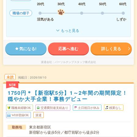
20代
30代
40代
50代
60代
職場の様子
活気がある
しずか
もっと見る
気になる!
応募へ進む
詳しく見る
派遣会社
パーソルテンプスタッフ株式会社
未読
掲載日
2026/08/10
NEW
1750円＊【新宿駅5分】1～2年間の期間限定！
穏やか大手企業！事務デビュー
職種未経験OK
交通費別途支給あり
土日祝日が休み
残業なし
WEB登録OK
派遣
東京都新宿区
勤務地
新宿駅から徒歩5分／都庁前駅から徒歩2分