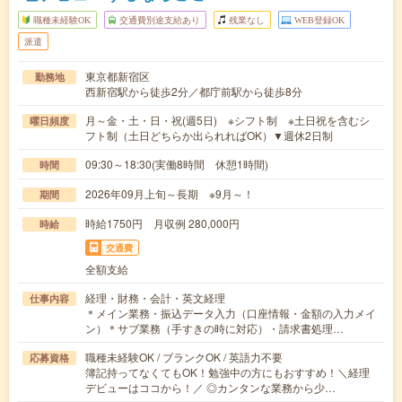
職種未経験OK
交通費別途支給あり
残業なし
WEB登録OK
派遣
東京都新宿区
勤務地
西新宿駅から徒歩2分／都庁前駅から徒歩8分
月～金・土・日・祝(週5日) ※シフト制 ※土日祝を含むシ
曜日頻度
フト制（土日どちらか出られればOK）▼週休2日制
09:30～18:30(実働8時間 休憩1時間)
時間
2026年09月上旬～長期 ※9月～！
期間
時給1750円 月収例 280,000円
時給
交通費
全額支給
経理・財務・会計・英文経理
仕事内容
＊メイン業務・振込データ入力（口座情報・金額の入力メイ
ン）＊サブ業務（手すきの時に対応）・請求書処理…
職種未経験OK / ブランクOK / 英語力不要
応募資格
簿記持ってなくてもOK！勉強中の方にもおすすめ！＼経理
デビューはココから！／ ◎カンタンな業務から少…