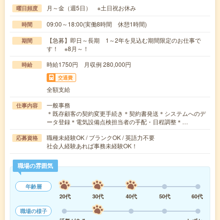
月～金（週5日） ※土日祝お休み
曜日頻度
09:00～18:00(実働8時間 休憩1時間)
時間
【急募】即日～長期 1～2年を見込む期間限定のお仕事で
期間
す！ ※8月～！
時給1750円 月収例 280,000円
時給
交通費
全額支給
一般事務
仕事内容
＊既存顧客の契約変更手続き＊契約書発送＊システムへのデ
ータ登録＊電気設備点検担当者の手配・日程調整＊…
職種未経験OK / ブランクOK / 英語力不要
応募資格
社会人経験あれば事務未経験OK！
職場の雰囲気
年齢層
20代
30代
40代
50代
60代
職場の様子