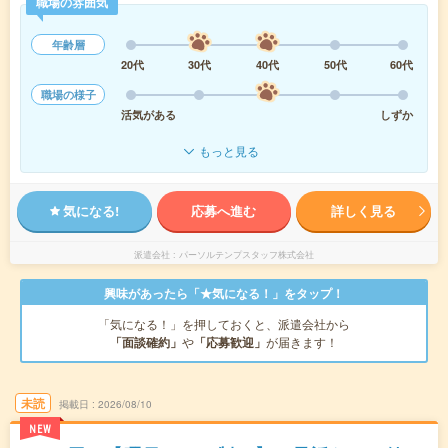
職場の雰囲気
年齢層
20代
30代
40代
50代
60代
職場の様子
活気がある
しずか
もっと見る
気になる!
応募へ進む
詳しく見る
派遣会社
パーソルテンプスタッフ株式会社
興味があったら「★気になる！」をタップ！
「気になる！」を押しておくと、派遣会社から
「面談確約」
や
「応募歓迎」
が届きます！
未読
掲載日
2026/08/10
NEW