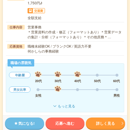
1,750円♪
交通費
全額支給
営業事務
仕事内容
＊営業資料の作成・修正（フォーマットあり）＊営業データ
の集計・分析（フォーマットあり）＊その他庶務＊…
職種未経験OK / ブランクOK / 英語力不要
応募資格
何かしらの事務経験
職場の雰囲気
年齢層
20代
30代
40代
50代
60代
男女比率
女性
男性
もっと見る
気になる!
応募へ進む
詳しく見る