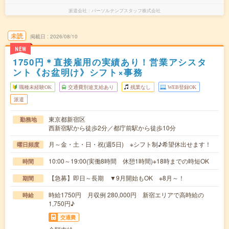
派遣会社
パーソルテンプスタッフ株式会社
未読
掲載日
2026/08/10
NEW
1750円＊直接雇用の実績あり！営業アシスタ
ント《お盆明け》シフト×事務
職種未経験OK
交通費別途支給あり
残業なし
WEB登録OK
派遣
東京都新宿区
勤務地
西新宿駅から徒歩2分／都庁前駅から徒歩10分
月～金・土・日・祝(週5日) ※シフト制♪希望休出せます！
曜日頻度
10:00～19:00(実働8時間 休憩1時間)※18時までの時短OK
時間
【急募】即日～長期 ▼9月開始もOK ※8月～！
期間
時給1750円 月収例 280,000円 新宿エリアで高時給の
時給
1,750円♪
交通費