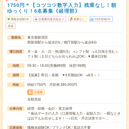
1750円＊【コツコツ数字入力】残業なし！朝
ゆっくり！6名募集《経理部》
職種未経験OK
交通費別途支給あり
残業なし
WEB登録OK
派遣
東京都新宿区
勤務地
西新宿駅から徒歩2分／都庁前駅から徒歩8分
月～金・土・日・祝(週5日) ※シフト制 ※土日祝を含むシ
曜日頻度
フト制（土日どちらか出られればOK）▼週休2日制
09:30～18:30(実働8時間 休憩1時間)
時間
【急募】即日～長期 ▼9月開始OK ※8月～！
期間
時給1750円 月収例 280,000円
時給
交通費
全額支給
経理・財務・会計・英文経理
仕事内容
＊振込データの入力（口座情報入力・金額入力）～暇なとき
は以下もお任せします！～○日次・月次決算サポー…
職種未経験OK / ブランクOK / 英語力不要
応募資格