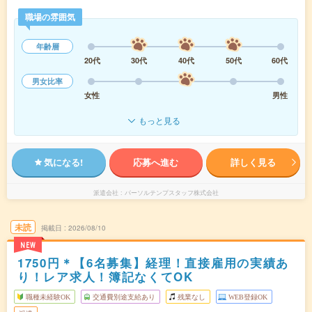
職場の雰囲気
年齢層
20代
30代
40代
50代
60代
男女比率
女性
男性
もっと見る
気になる!
応募へ進む
詳しく見る
派遣会社
パーソルテンプスタッフ株式会社
未読
掲載日
2026/08/10
NEW
1750円＊【6名募集】経理！直接雇用の実績あ
り！レア求人！簿記なくてOK
職種未経験OK
交通費別途支給あり
残業なし
WEB登録OK