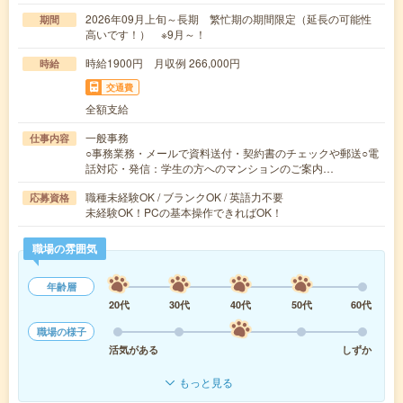
2026年09月上旬～長期 繁忙期の期間限定（延長の可能性
期間
高いです！） ※9月～！
時給1900円 月収例 266,000円
時給
交通費
全額支給
一般事務
仕事内容
○事務業務・メールで資料送付・契約書のチェックや郵送○電
話対応・発信：学生の方へのマンションのご案内…
職種未経験OK / ブランクOK / 英語力不要
応募資格
未経験OK！PCの基本操作できればOK！
職場の雰囲気
年齢層
20代
30代
40代
50代
60代
職場の様子
活気がある
しずか
もっと見る