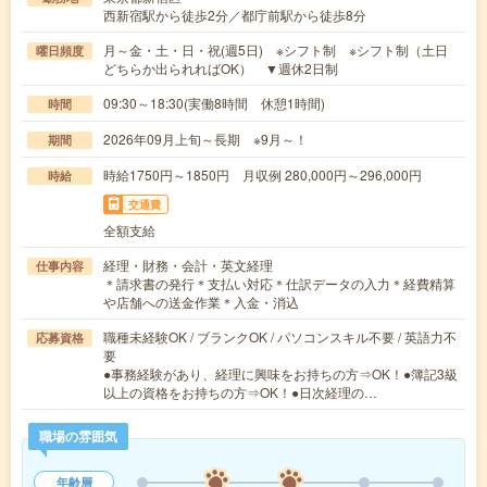
西新宿駅から徒歩2分／都庁前駅から徒歩8分
月～金・土・日・祝(週5日) ※シフト制 ※シフト制（土日
曜日頻度
どちらか出られればOK） ▼週休2日制
09:30～18:30(実働8時間 休憩1時間)
時間
2026年09月上旬～長期 ※9月～！
期間
時給1750円～1850円 月収例 280,000円～296,000円
時給
交通費
全額支給
経理・財務・会計・英文経理
仕事内容
＊請求書の発行＊支払い対応＊仕訳データの入力＊経費精算
や店舗への送金作業＊入金・消込
職種未経験OK / ブランクOK / パソコンスキル不要 / 英語力不
応募資格
要
●事務経験があり、経理に興味をお持ちの方⇒OK！●簿記3級
以上の資格をお持ちの方⇒OK！●日次経理の…
職場の雰囲気
年齢層