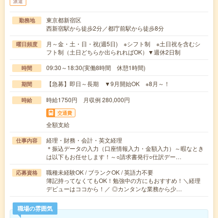
派遣
東京都新宿区
勤務地
西新宿駅から徒歩2分／都庁前駅から徒歩8分
月～金・土・日・祝(週5日) ※シフト制 ※土日祝を含むシ
曜日頻度
フト制（土日どちらか出られればOK）▼週休2日制
09:30～18:30(実働8時間 休憩1時間)
時間
【急募】即日～長期 ▼9月開始OK ※8月～！
期間
時給1750円 月収例 280,000円
時給
交通費
全額支給
経理・財務・会計・英文経理
仕事内容
＊振込データの入力（口座情報入力・金額入力）～暇なとき
は以下もお任せします！～○請求書発行○仕訳デー…
職種未経験OK / ブランクOK / 英語力不要
応募資格
簿記持ってなくてもOK！勉強中の方にもおすすめ！＼経理
デビューはココから！／ ◎カンタンな業務から少…
職場の雰囲気