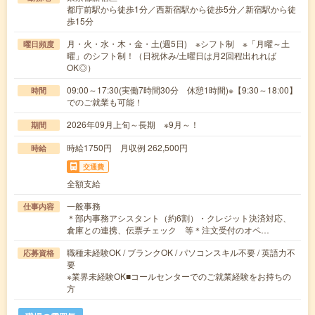
都庁前駅から徒歩1分／西新宿駅から徒歩5分／新宿駅から徒
歩15分
月・火・水・木・金・土(週5日) ※シフト制 ※「月曜～土
曜日頻度
曜」のシフト制！（日祝休み/土曜日は月2回程出れれば
OK◎）
09:00～17:30(実働7時間30分 休憩1時間)※【9:30～18:00】
時間
でのご就業も可能！
2026年09月上旬～長期 ※9月～！
期間
時給1750円 月収例 262,500円
時給
交通費
全額支給
一般事務
仕事内容
＊部内事務アシスタント（約6割）・クレジット決済対応、
倉庫との連携、伝票チェック 等＊注文受付のオペ…
職種未経験OK / ブランクOK / パソコンスキル不要 / 英語力不
応募資格
要
※業界未経験OK■コールセンターでのご就業経験をお持ちの
方