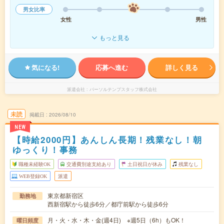
男女比率
女性
男性
もっと見る
気になる!
応募へ進む
詳しく見る
派遣会社
パーソルテンプスタッフ株式会社
未読
掲載日
2026/08/10
NEW
【時給2000円】あんしん長期！残業なし！朝
ゆっくり！事務
職種未経験OK
交通費別途支給あり
土日祝日が休み
残業なし
WEB登録OK
派遣
東京都新宿区
勤務地
西新宿駅から徒歩6分／都庁前駅から徒歩6分
月・火・水・木・金(週4日) ※週5日（6h）もOK！
曜日頻度