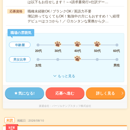
は以下もお任せします！～○請求書発行○仕訳デー…
職種未経験OK / ブランクOK / 英語力不要
応募資格
簿記持ってなくてもOK！勉強中の方にもおすすめ！＼経理
デビューはココから！／ ◎カンタンな業務から少…
職場の雰囲気
年齢層
20代
30代
40代
50代
60代
男女比率
女性
男性
もっと見る
気になる!
応募へ進む
詳しく見る
派遣会社
パーソルテンプスタッフ株式会社
未読
掲載日
2026/08/10
NEW