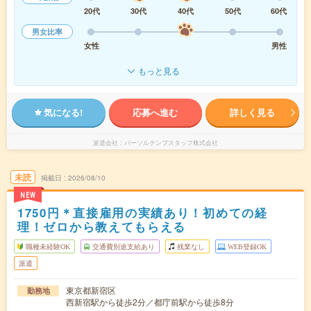
20代
30代
40代
50代
60代
男女比率
女性
男性
もっと見る
気になる!
応募へ進む
詳しく見る
派遣会社
パーソルテンプスタッフ株式会社
未読
掲載日
2026/08/10
NEW
1750円＊直接雇用の実績あり！初めての経
理！ゼロから教えてもらえる
職種未経験OK
交通費別途支給あり
残業なし
WEB登録OK
派遣
東京都新宿区
勤務地
西新宿駅から徒歩2分／都庁前駅から徒歩8分