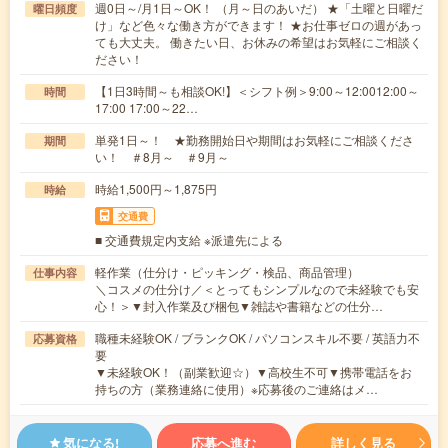
週0日～/月1日～OK！ （月～日のあいだ） ★「土曜と日曜だ
曜日頻度
け」など色々な働き方ができます！ ★お仕事ゼロの週があっ
ても大丈夫。 働きたい日、お休みの希望はお気軽にご相談く
ださい！
【1日3時間～も相談OK!】＜シフト例＞9:00～12:0012:00～
時間
17:00 17:00～22…
単発1日～！ ★勤務開始日や期間はお気軽にご相談くださ
期間
い！ ＃8月～ ＃9月～
時給1,500円～1,875円
時給
交通費
■ 交通費規定内支給 ※派遣先による
軽作業（仕分け・ピッキング・検品、商品管理）
仕事内容
＼コスメの仕分け／＜とってもシンプルなので未経験でも安
心！＞▼封入作業及び梱包▼雑誌や書籍などの仕分…
職種未経験OK / ブランクOK / パソコンスキル不要 / 英語力不
応募資格
要
▼未経験OK！（副業歓迎☆）▼高校生不可▼携帯電話をお
持ちの方（業務連絡に使用）※応募後のご連絡はメ…
気になる!
応募へ進む
詳しく見る