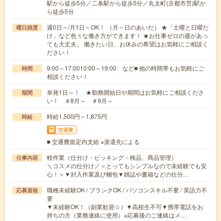
駅から徒歩5分／二条駅から徒歩5分／丸太町(京都市営)駅か
ら徒歩5分
週0日～/月1日～OK！ （月～日のあいだ） ★「土曜と日曜だ
曜日頻度
け」など色々な働き方ができます！ ★お仕事ゼロの週があっ
ても大丈夫。 働きたい日、お休みの希望はお気軽にご相談く
ださい！
9:00～17:0010:00～19:00 など■ 他の時間帯もお気軽にご
時間
相談ください！
単発1日～！ ★勤務開始日や期間はお気軽にご相談くださ
期間
い！ ＃8月～ ＃9月～
時給1,500円～1,875円
時給
交通費
■ 交通費規定内支給 ※派遣先による
軽作業（仕分け・ピッキング・検品、商品管理）
仕事内容
＼コスメの仕分け／＜とってもシンプルなので未経験でも安
心！＞▼封入作業及び梱包▼雑誌や書籍などの仕分…
職種未経験OK / ブランクOK / パソコンスキル不要 / 英語力不
応募資格
要
▼未経験OK！（副業歓迎☆）▼高校生不可▼携帯電話をお
持ちの方（業務連絡に使用）※応募後のご連絡はメ…