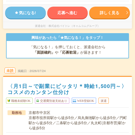
気になる!
応募へ進む
詳しく見る
派遣会社
株式会社バイトレ（キャムコムグループ）
興味があったら「★気になる！」をタップ！
「気になる！」を押しておくと、派遣会社から
「面談確約」
や
「応募歓迎」
が届きます！
未読
掲載日
2026/07/24
〈月1日～で副業にピッタリ＊時給1,500円～〉
コスメのカンタン仕分け
職種未経験OK
交通費別途支給あり
WEB登録OK
派遣
京都市中京区
勤務地
京都市役所前駅から徒歩5分／烏丸御池駅から徒歩5分／円町
駅から徒歩5分／二条駅から徒歩5分／丸太町(京都市営)駅か
ら徒歩5分