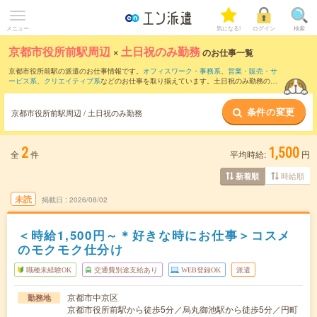
メニュー
気になる!
ログイン
検索
京都市役所前駅周辺
×
土日祝のみ勤務
のお仕事一覧
京都市役所前駅の派遣のお仕事情報です。
オフィスワーク・事務系
、
営業・販売・サ
ービス系
、
クリエイティブ系
などのお仕事を取り揃えています。土日祝のみ勤務の条
件の他に、
交通費別途支給あり
、
職種未経験OK
、
友だちと一緒の応募OK
などのこだ
わり条件も取り揃えています。
条件の変更
京都市役所前駅周辺 / 土日祝のみ勤務
2
1,500
全
件
平均時給:
円
時給順
新着順
未読
掲載日
2026/08/02
＜時給1,500円～＊好きな時にお仕事＞コスメ
のモクモク仕分け
職種未経験OK
交通費別途支給あり
WEB登録OK
派遣
京都市中京区
勤務地
京都市役所前駅から徒歩5分／烏丸御池駅から徒歩5分／円町