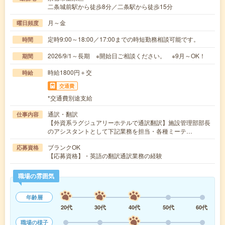
二条城前駅から徒歩8分／二条駅から徒歩15分
月～金
曜日頻度
定時9:00～18:00／17:00までの時短勤務相談可能です。
時間
2026/9/1～長期 ※開始日ご相談ください。 ※9月～OK！
期間
時給1800円＋交
時給
交通費
*交通費別途支給
通訳・翻訳
仕事内容
【外資系ラグジュアリーホテルで通訳翻訳】施設管理部部長
のアシスタントとして下記業務を担当・各種ミーテ…
ブランクOK
応募資格
【応募資格】・英語の翻訳通訳業務の経験
職場の雰囲気
年齢層
20代
30代
40代
50代
60代
職場の様子