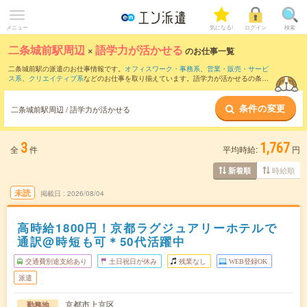
メニュー
気になる!
ログイン
検索
二条城前駅周辺
×
語学力が活かせる
のお仕事一覧
二条城前駅の派遣のお仕事情報です。
オフィスワーク・事務系
、
営業・販売・サービ
ス系
、
クリエイティブ系
などのお仕事を取り揃えています。語学力が活かせるの条件
の他に、
交通費別途支給あり
、
職種未経験OK
、
友だちと一緒の応募OK
などのこだわ
り条件も取り揃えています。
条件の変更
二条城前駅周辺 / 語学力が活かせる
3
1,767
全
件
平均時給:
円
時給順
新着順
未読
掲載日
2026/08/04
高時給1800円！京都ラグジュアリーホテルで
通訳@時短も可＊50代活躍中
交通費別途支給あり
土日祝日が休み
残業なし
WEB登録OK
派遣
京都市上京区
勤務地