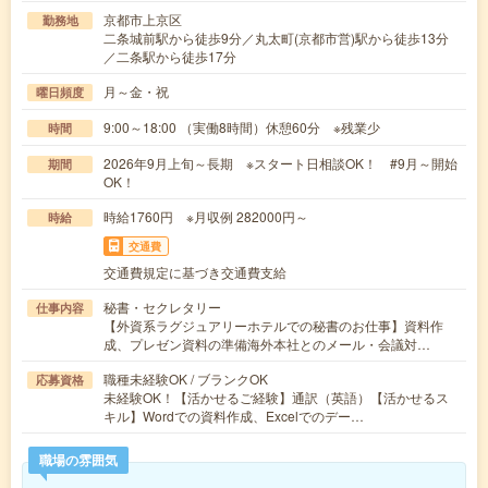
京都市上京区
勤務地
二条城前駅から徒歩9分／丸太町(京都市営)駅から徒歩13分
／二条駅から徒歩17分
月～金・祝
曜日頻度
9:00～18:00 （実働8時間）休憩60分 ※残業少
時間
2026年9月上旬～長期 ※スタート日相談OK！ #9月～開始
期間
OK！
時給1760円 ※月収例 282000円～
時給
交通費
交通費規定に基づき交通費支給
秘書・セクレタリー
仕事内容
【外資系ラグジュアリーホテルでの秘書のお仕事】資料作
成、プレゼン資料の準備海外本社とのメール・会議対…
職種未経験OK / ブランクOK
応募資格
未経験OK！【活かせるご経験】通訳（英語）【活かせるス
キル】Wordでの資料作成、Excelでのデー…
職場の雰囲気