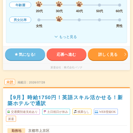
年齢層
20代
30代
40代
50代
60代
男女比率
女性
男性
もっと見る
気になる!
応募へ進む
詳しく見る
派遣会社
株式会社パソナ
未読
掲載日
2026/07/28
【9月】時給1750円！英語スキル活かせる！新
築ホテルで通訳
交通費別途支給あり
土日祝日が休み
残業なし
WEB登録OK
派遣
京都市上京区
勤務地