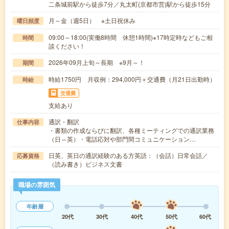
二条城前駅から徒歩7分／丸太町(京都市営)駅から徒歩15分
月～金（週5日） ※土日祝休み
曜日頻度
09:00～18:00(実働8時間 休憩1時間)※17時定時などもご相
時間
談ください！
2026年09月上旬～長期 ※9月～！
期間
時給1750円 月収例：294,000円＋交通費（月21日出勤時）
時給
交通費
支給あり
通訳・翻訳
仕事内容
・書類の作成ならびに翻訳、各種ミーティングでの通訳業務
（日⇔英）・電話応対や部門間コミュニケーション…
日英、英日の通訳経験のある方英語：（会話）日常会話／
応募資格
（読み書き）ビジネス文書
職場の雰囲気
年齢層
20代
30代
40代
50代
60代