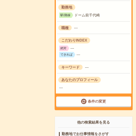
勤務地
ドーム前千代崎
駅/路線
職種
---
こだわりINDEX
---
絶対
---
できれば
キーワード
---
あなたのプロフィール
---
条件の変更
他の検索結果を見る
勤務地でお仕事情報をさがす