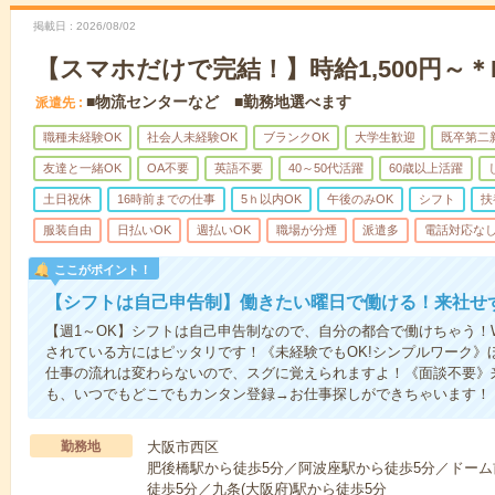
掲載日
2026/08/02
【スマホだけで完結！】時給1,500円～
■物流センターなど ■勤務地選べます
派遣先
職種未経験OK
社会人未経験OK
ブランクOK
大学生歓迎
既卒第二
友達と一緒OK
OA不要
英語不要
40～50代活躍
60歳以上活躍
土日祝休
16時前までの仕事
5ｈ以内OK
午後のみOK
シフト
扶
服装自由
日払いOK
週払いOK
職場が分煙
派遣多
電話対応な
ここがポイント！
【シフトは自己申告制】働きたい曜日で働ける！来社せ
【週1～OK】シフトは自己申告制なので、自分の都合で働けちゃう！
されている方にはピッタリです！《未経験でもOK!シンプルワーク》
仕事の流れは変わらないので、スグに覚えられますよ！《面談不要》来
も、いつでもどこでもカンタン登録→お仕事探しができちゃいます！
勤務地
大阪市西区
肥後橋駅から徒歩5分／阿波座駅から徒歩5分／ドーム
徒歩5分／九条(大阪府)駅から徒歩5分