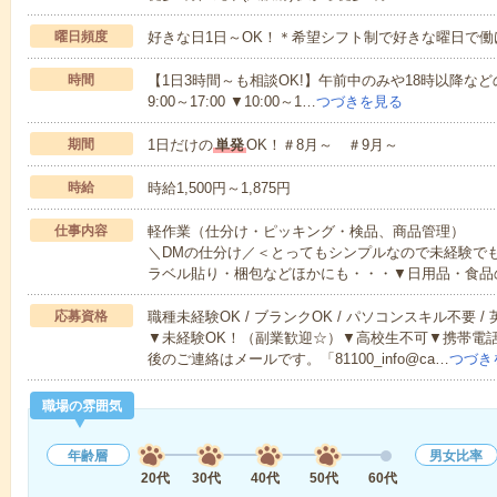
曜日頻度
好きな日1日～OK！＊希望シフト制で好きな曜日で働
時間
【1日3時間～も相談OK!】午前中のみや18時以降などの
9:00～17:00 ▼10:00～1…
つづきを見る
期間
1日だけの
単発
OK！＃8月～ ＃9月～
時給
時給1,500円～1,875円
仕事内容
軽作業（仕分け・ピッキング・検品、商品管理）
＼DMの仕分け／＜とってもシンプルなので未経験で
ラベル貼り・梱包などほかにも・・・▼日用品・食品
応募資格
職種未経験OK / ブランクOK / パソコンスキル不要 /
▼未経験OK！（副業歓迎☆）▼高校生不可▼携帯電
後のご連絡はメールです。「81100_info@ca…
つづき
職場の雰囲気
年齢層
男女比率
20代
30代
40代
50代
60代