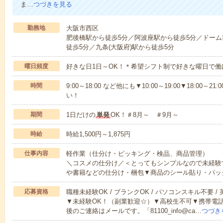
ま…
つづきを見る
勤務地
大阪市西区
肥後橋駅から徒歩5分／阿波座駅から徒歩5分／ドーム
徒歩5分／九条(大阪府)駅から徒歩5分
曜日頻度
好きな日1日～OK！＊希望シフト制で好きな曜日で働
時間
9:00～18:00 など他にも▼10:00～19:00▼18:0
い！
期間
1日だけの
単発
OK！＃8月～ ＃9月～
時給
時給1,500円～1,875円
仕事内容
軽作業（仕分け・ピッキング・検品、商品管理）
＼コスメの仕分け／＜とってもシンプルなので未経験
や書籍などの仕分け・梱包▼商品のシール貼り・パッ
応募資格
職種未経験OK / ブランクOK / パソコンスキル不要 /
▼未経験OK！（副業歓迎☆）▼高校生不可▼携帯電
後のご連絡はメールです。「81100_info@ca…
つづき