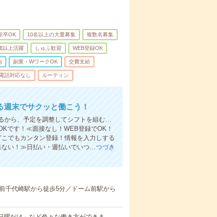
新卒OK
10名以上の大量募集
複数名募集
0歳以上活躍
しゅふ歓迎
WEB登録OK
内
副業・WワークOK
交費支給
電話対応なし
ルーティン
る週末でサクッと働こう！
るから、予定を調整してシフトを組む…
Kです！≪面接なし！WEB登録でOK！
もどこでもカンタン登録！情報を入力しする
来ない！≫日払い・週払いでいつ…
つづき
前千代崎駅から徒歩5分／ドーム前駅から
と日曜だけ」など色々な働き方ができま