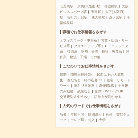
心斎橋駅
京橋(大阪府)駅
長堀橋駅
大阪
ビジネスパーク駅
玉造駅
大正(大阪府)
駅
谷町六丁目駅
西大橋駅
森ノ宮駅
今
福鶴見駅
職種でお仕事情報をさがす
オフィスワーク・事務系
営業・販売・サー
ビス系
クリエイティブ系
IT・エンジニア
系
技術系
医療・介護・福祉・教育系
軽
作業・物流・工場・その他
こだわりでお仕事情報をさがす
短期
職種未経験OK
10名以上の大量募
集
友だちと一緒の応募OK
在宅・リモート
ワーク
週2～3日勤務
週4日勤務
土日祝
のみ勤務
残業なし
副業・WワークOK
交通費別途支給あり
語学力が活かせる
人気のワードでお仕事情報をさがす
急募
年齢不問
財団法人
英語
書類チェ
ック
テレビ局
封入
大学