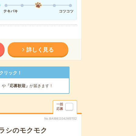
テキパキ
コツコツ
詳しく見る
クリック！
」
や
「応募歓迎」
が届きます！
一括
応募
No.BAIB8110428GT02
チラシのモクモク