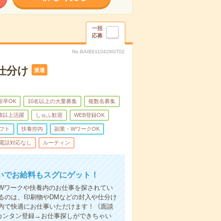
一括
応募
No.BAIB8110428GT02
仕分け
派遣
新卒OK
10名以上の大量募集
複数名募集
0歳以上活躍
しゅふ歓迎
WEB登録OK
フト
扶養控内
副業・WワークOK
電話対応なし
ルーティン
いでお給料もスグにゲット！
Wワークや扶養内のお仕事を探されてい
るのは、印刷物やDMなどの封入や仕分け
内で快適にお仕事いただけます！《面談
カンタン登録→お仕事探しができちゃい