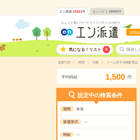
エン派遣
23221
件
エンバイト
28905
件
ちょうど良いワークライフバランスが叶う
関西版
気になる！リスト
0
保存し
派遣TOP
関西
大阪
ドーム前千代崎駅周辺
,
1
5
0
0
平均時給:
円
設定中の検索条件
期間
単発
派遣形式
---
時給
---