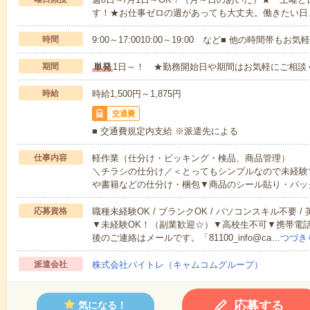
す！★お仕事ゼロの週があっても大丈夫。働きたい日
時間
9:00～17:0010:00～19:00 など■ 他の時間帯も
期間
単発
1日～！ ★勤務開始日や期間はお気軽にご相談
時給
時給1,500円～1,875円
交通費
■ 交通費規定内支給 ※派遣先による
仕事内容
軽作業（仕分け・ピッキング・検品、商品管理）
＼チラシの仕分け／＜とってもシンプルなので未経験
や書籍などの仕分け・梱包▼商品のシール貼り・パッ
応募資格
職種未経験OK / ブランクOK / パソコンスキル不要 /
▼未経験OK！（副業歓迎☆）▼高校生不可▼携帯電
後のご連絡はメールです。「81100_info@ca…
つづき
派遣会社
株式会社バイトレ（キャムコムグループ）
応募する
気になる！