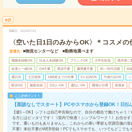
未読
掲載日
2026/07/31
〈空いた日1日のみからOK〉＊コスメの
■物流センターなど ■勤務地選べます
派遣先
職種未経験OK
社会人未経験OK
ブランクOK
大学生歓迎
既卒第二
友達と一緒OK
OA不要
英語不要
履歴書不要
40～50代活躍
6
週1OK
土日祝休
16時前までの仕事
5ｈ以内OK
午後のみOK
シ
駅歩5分
服装自由
日払いOK
週払いOK
職場が分煙
派遣多
ここがポイント！
【面談なしでスタート】PCやスマホから登録OK！日払
【週1～OK】シフトは自己申告制なので、自分の都合で働けちゃう！
る方にはピッタリです！《室内で快適！シンプルワーク！》お任せす
です。重いものもありませんし、これからの寒い季節も空調完備の室
不要》来社不要のWEB登録！PCでもスマホでも、いつでもどこでも