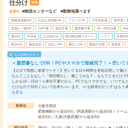
仕分け
派遣
■物流センターなど ■勤務地選べます
派遣先
職種未経験OK
社会人未経験OK
ブランクOK
大学生歓迎
既卒第二
友達と一緒OK
OA不要
英語不要
履歴書不要
40～50代活躍
6
週1OK
平日休
土日祝のみ
朝10時以降スタート
シフト
扶養控
駅歩5分
服装自由
日払いOK
週払いOK
職場が分煙
派遣多
ここがポイント！
＜履歴書なしでOK！PCやスマホで登録完了！＞空いて
【土日で気軽に単発ワーク！】空いてる日や時間を有効活用して働け
なんてこともなし！「明日暇だし、働こうかな？」なんてときだけでO
しかも10～15分！≫来社不要だから、PCでもスマホでも、いつで
だけなので10分くらいで出来ちゃいます。≪‘お財布がピンチ’はもう
を見る
勤務地
大阪市西区
肥後橋駅から徒歩5分／阿波座駅から徒歩5分／ドーム
徒歩5分／九条(大阪府)駅から徒歩5分
曜日頻度
週0日～/月1日～OK！（月～日のあいだ）★「土曜