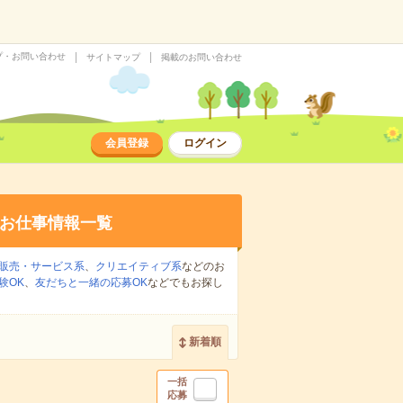
プ・お問い合わせ
サイトマップ
掲載のお問い合わせ
会員登録
ログイン
お仕事情報一覧
販売・サービス系
、
クリエイティブ系
などのお
験OK
、
友だちと一緒の応募OK
などでもお探し
新着順
一括
応募