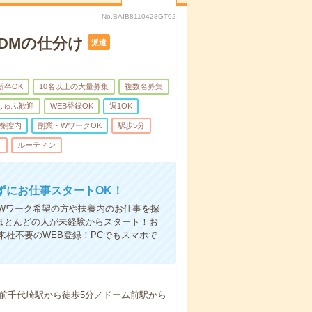
No.BAIB8110428GT02
＊DMの仕分け
派遣
新卒OK
10名以上の大量募集
複数名募集
しゅふ歓迎
WEB登録OK
週1OK
養控内
副業・WワークOK
駅歩5分
し
ルーティン
ずにお仕事スタートOK！
Wワーク希望の方や扶養内のお仕事を探
ほとんどの人が未経験からスタート！お
社不要のWEB登録！PCでもスマホで
前千代崎駅から徒歩5分／ドーム前駅から