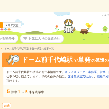
ヘル
エリア変更
た希望条件
お気に入りの派遣会社
ドーム前千代崎駅周辺 単発の派遣の仕事一覧
ドーム前千代崎駅
単発
で
の派遣の
ドーム前千代崎駅の派遣のお仕事情報です。
オフィスワーク・事務系
、
営業・
仕事を取り揃えています。単発の条件の他に、
交通費別途支給あり
、
職種未経
頂けます。
5
1
5
件中
～
件を表示中
未読