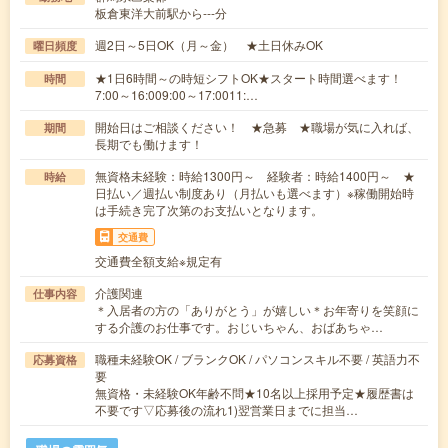
板倉東洋大前駅から---分
週2日～5日OK（月～金） ★土日休みOK
曜日頻度
★1日6時間～の時短シフトOK★スタート時間選べます！
時間
7:00～16:009:00～17:0011:…
開始日はご相談ください！ ★急募 ★職場が気に入れば、
期間
長期でも働けます！
無資格未経験：時給1300円～ 経験者：時給1400円～ ★
時給
日払い／週払い制度あり（月払いも選べます）※稼働開始時
は手続き完了次第のお支払いとなります。
交通費
交通費全額支給※規定有
介護関連
仕事内容
＊入居者の方の「ありがとう」が嬉しい＊お年寄りを笑顔に
する介護のお仕事です。おじいちゃん、おばあちゃ…
職種未経験OK / ブランクOK / パソコンスキル不要 / 英語力不
応募資格
要
無資格・未経験OK年齢不問★10名以上採用予定★履歴書は
不要です▽応募後の流れ1)翌営業日までに担当…