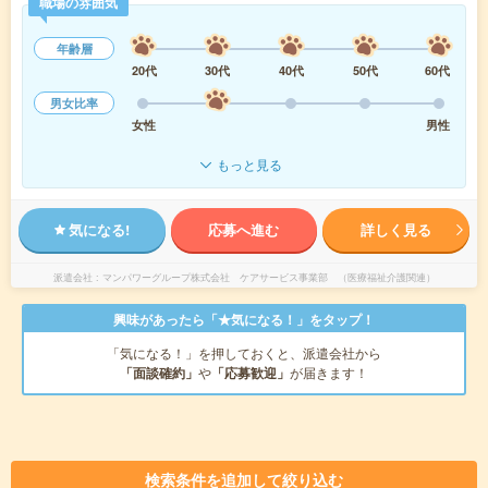
職場の雰囲気
年齢層
20代
30代
40代
50代
60代
男女比率
女性
男性
もっと見る
気になる!
応募へ進む
詳しく見る
派遣会社
マンパワーグループ株式会社 ケアサービス事業部 （医療福祉介護関連）
興味があったら「★気になる！」をタップ！
「気になる！」を押しておくと、派遣会社から
「面談確約」
や
「応募歓迎」
が届きます！
検索条件を追加して絞り込む