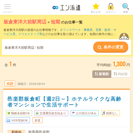
メニュー
気になる!
ログイン
検索
板倉東洋大前駅周辺
×
短期
のお仕事一覧
板倉東洋大前駅の派遣のお仕事情報です。
オフィスワーク・事務系
、
営業・販売・サ
ービス系
、
クリエイティブ系
などのお仕事を取り揃えています。短期の条件の他に、
交通費別途支給あり
、
職種未経験OK
、
友だちと一緒の応募OK
などでもお探し頂けま
す。
条件の変更
板倉東洋大前駅周辺 / 短期
1
1,300
全
件
平均時給:
円
時給順
新着順
未読
掲載日
2026/08/04
邑楽郡板倉町【週2日～】ホテルライクな高齢
者マンションで生活サポート
職種未経験OK
交通費別途支給あり
土日祝日が休み
残業なし
WEB登録OK
派遣
群馬県邑楽郡
勤務地