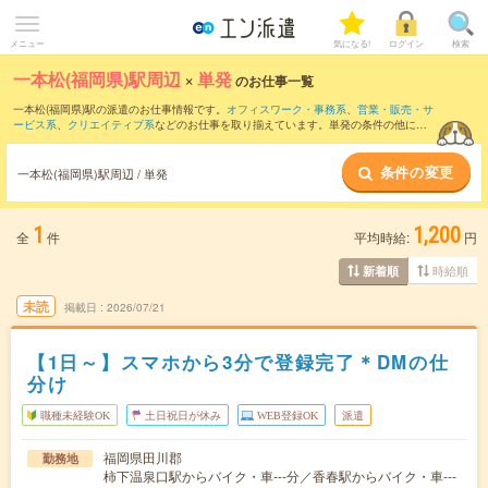
メニュー
気になる!
ログイン
検索
一本松(福岡県)駅周辺
×
単発
のお仕事一覧
一本松(福岡県)駅の派遣のお仕事情報です。
オフィスワーク・事務系
、
営業・販売・サ
ービス系
、
クリエイティブ系
などのお仕事を取り揃えています。単発の条件の他に、
交通費別途支給あり
、
職種未経験OK
、
友だちと一緒の応募OK
などでもお探し頂けま
す。
条件の変更
一本松(福岡県)駅周辺 / 単発
1
1,200
全
件
平均時給:
円
時給順
新着順
未読
掲載日
2026/07/21
【1日～】スマホから3分で登録完了＊DMの仕
分け
職種未経験OK
土日祝日が休み
WEB登録OK
派遣
福岡県田川郡
勤務地
柿下温泉口駅からバイク・車---分／香春駅からバイク・車---