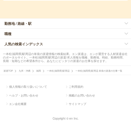
勤務地 / 路線・駅
職種
人気の検索インデックス
一本松(福岡県)駅周辺の単発の派遣情報の検索結果。エン派遣は、エンが運営する人材派遣会社
のポータルサイト。一本松(福岡県)駅周辺の派遣/求人情報を職種、勤務地、時給、勤務時間、
長期・短期などの希望条件から、あなたにピッタリの派遣のお仕事を探せます。
派遣TOP
九州・沖縄
福岡
一本松(福岡県)駅周辺
一本松(福岡県)駅周辺 単発の派遣の仕事一覧
個人情報の取り扱いについて
ご利用規約
ヘルプ・お問い合わせ
掲載のお問い合わせ
エン会社概要
サイトマップ
Copyright © en Inc.