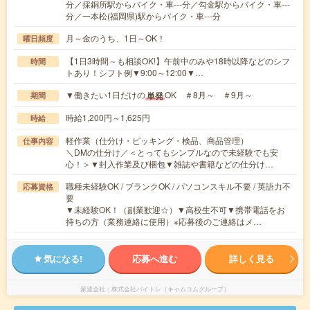
分／採銅所駅からバイク・車---分／勾金駅からバイク・車---
分／一本松(福岡県)駅からバイク・車---分
月～金のうち、1日～OK！
曜日頻度
【1日3時間～も相談OK!】午前中のみや18時以降などのシフ
時間
トあり！シフト例▼9:00～12:00▼…
▼働きたい1日だけの
OK ＃8月～ ＃9月～
単発
期間
時給1,200円～1,625円
時給
軽作業（仕分け・ピッキング・検品、商品管理）
仕事内容
＼DMの仕分け／＜とってもシンプルなので未経験でも安
心！＞▼封入作業及び梱包▼雑誌や書籍などの仕分け…
職種未経験OK / ブランクOK / パソコンスキル不要 / 英語力不
応募資格
要
▼未経験OK！（副業歓迎☆）▼高校生不可▼携帯電話をお
持ちの方（業務連絡に使用）※応募後のご連絡はメ…
気になる!
応募へ進む
詳しく見る
派遣会社
株式会社バイトレ（キャムコムグループ）