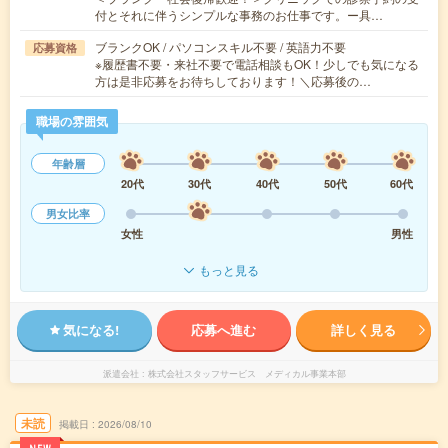
付とそれに伴うシンプルな事務のお仕事です。ー具…
ブランクOK / パソコンスキル不要 / 英語力不要
応募資格
※履歴書不要・来社不要で電話相談もOK！少しでも気になる
方は是非応募をお待ちしております！＼応募後の…
職場の雰囲気
年齢層
20代
30代
40代
50代
60代
男女比率
女性
男性
もっと見る
気になる!
応募へ進む
詳しく見る
派遣会社
株式会社スタッフサービス メディカル事業本部
未読
掲載日
2026/08/10