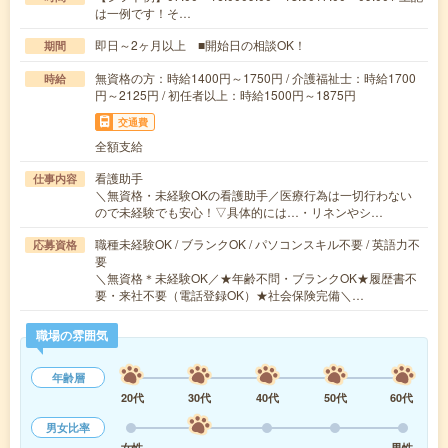
は一例です！そ…
即日～2ヶ月以上 ■開始日の相談OK！
期間
無資格の方：時給1400円～1750円 / 介護福祉士：時給1700
時給
円～2125円 / 初任者以上：時給1500円～1875円
交通費
全額支給
看護助手
仕事内容
＼無資格・未経験OKの看護助手／医療行為は一切行わない
ので未経験でも安心！▽具体的には…・リネンやシ…
職種未経験OK / ブランクOK / パソコンスキル不要 / 英語力不
応募資格
要
＼無資格＊未経験OK／★年齢不問・ブランクOK★履歴書不
要・来社不要（電話登録OK）★社会保険完備＼…
職場の雰囲気
年齢層
20代
30代
40代
50代
60代
男女比率
女性
男性