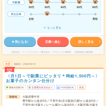
年齢層
20代
30代
40代
50代
60代
男女比率
女性
男性
もっと見る
気になる!
応募へ進む
詳しく見る
派遣会社
マンパワーグループ株式会社 ケアサービス事業部 （医療福祉介護関連）
未読
掲載日
2026/08/10
NEW
〈月1日～で副業にピッタリ＊時給1,500円～〉
お菓子のカンタン仕分け
職種未経験OK
交通費別途支給あり
WEB登録OK
派遣
大阪府豊中市
勤務地
豊中駅から徒歩5分／千里中央(北大阪急行)駅から徒歩5分／
千里中央(大阪モノレール)駅から徒歩5分／大阪空港(大阪モ