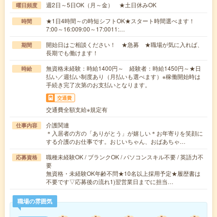
週2日～5日OK（月～金） ★土日休みOK
曜日頻度
★1日4時間～の時短シフトOK★スタート時間選べます！
時間
7:00～16:009:00～17:0011:…
開始日はご相談ください！ ★急募 ★職場が気に入れば、
期間
長期でも働けます！
無資格未経験：時給1400円～ 経験者：時給1450円～★日
時給
払い／週払い制度あり（月払いも選べます）※稼働開始時は
手続き完了次第のお支払いとなります。
交通費
交通費全額支給※規定有
介護関連
仕事内容
＊入居者の方の「ありがとう」が嬉しい＊お年寄りを笑顔に
する介護のお仕事です。おじいちゃん、おばあちゃ…
職種未経験OK / ブランクOK / パソコンスキル不要 / 英語力不
応募資格
要
無資格・未経験OK年齢不問★10名以上採用予定★履歴書は
不要です▽応募後の流れ1)翌営業日までに担当…
職場の雰囲気