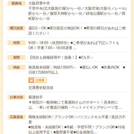
大阪府豊中市
勤務地
千里中央(北大阪急行)駅から---分／大阪空港(大阪モノレール)
駅から---分／服部天神駅から---分／緑地公園駅から---分／岡
町駅から---分
週2日～OK ■曜日固定の相談OK！ ■希望の曜日があればご相
曜日頻度
談ください！
9:00～18:00（休憩60分）■ご希望があれば下記シフトも
時間
OK！早番 7:00～16:00遅番 …
【現在も積極採用中！急募！】■2カ月～
期間
無資格未経験：時給1350円～ ■週払いOK ■扶養内OK ■
時給
日収1万800円以上
交通費
交通費全額支給
看護助手
仕事内容
▼病院の一般病棟にて看護師さんのサポート！具体的に
は、・車いす搬送の補助・ベットメイキングやシーツ交…
職種未経験OK / ブランクOK / パソコンスキル不要 / 英語力不
応募資格
要
■無資格・未経験OK！■年齢・学歴不問！ブランクOK!■10名
以上採用予定！■履歴書不要■社会保険完…