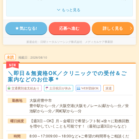
もっと見る
気になる!
応募へ進む
詳しく見る
派遣会社
日研トータルソーシング株式会社 メディカルケア事業部
未読
掲載日
2026/08/10
NEW
＼即日＆無資格OK／クリニックでの受付＆ご
案内などのお仕事＊
交通費別途支給あり
土日祝日が休み
WEB登録OK
派遣
大阪府豊中市
勤務地
豊中駅から---分／大阪空港(大阪モノレール)駅から---分／蛍
池駅から---分／岡町駅から---分
【週3日～OK】月～金曜日で希望シフト制 ※徐々に勤務回数
曜日頻度
を増やしていくことも可能です！（最初は週3日からなど）
8:00～17:009:00～18:00など※ご希望の時間帯をご相談くだ
時間