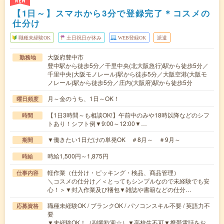
NEW
【1日～】スマホから3分で登録完了＊コスメの
仕分け
職種未経験OK
土日祝日が休み
WEB登録OK
派遣
大阪府豊中市
勤務地
豊中駅から徒歩5分／千里中央(北大阪急行)駅から徒歩5分／
千里中央(大阪モノレール)駅から徒歩5分／大阪空港(大阪モ
ノレール)駅から徒歩5分／庄内(大阪府)駅から徒歩5分
月～金のうち、1日～OK！
曜日頻度
【1日3時間～も相談OK!】午前中のみや18時以降などのシフ
時間
トあり！シフト例▼9:00～12:00▼…
▼働きたい1日だけの単発OK ＃8月～ ＃9月～
期間
時給1,500円～1,875円
時給
軽作業（仕分け・ピッキング・検品、商品管理）
仕事内容
＼コスメの仕分け／＜とってもシンプルなので未経験でも安
心！＞▼封入作業及び梱包▼雑誌や書籍などの仕分…
職種未経験OK / ブランクOK / パソコンスキル不要 / 英語力不
応募資格
要
▼未経験OK！（副業歓迎☆）▼高校生不可▼携帯電話をお