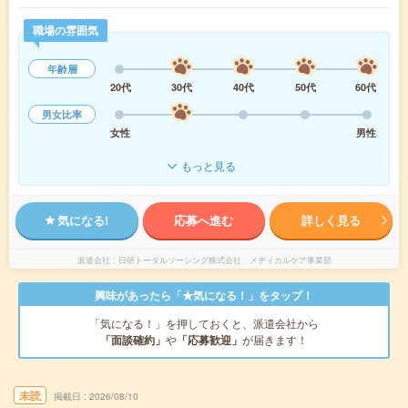
職場の雰囲気
年齢層
20代
30代
40代
50代
60代
男女比率
女性
男性
もっと見る
気になる!
応募へ進む
詳しく見る
派遣会社
日研トータルソーシング株式会社 メディカルケア事業部
興味があったら「★気になる！」をタップ！
「気になる！」を押しておくと、派遣会社から
「面談確約」
や
「応募歓迎」
が届きます！
未読
掲載日
2026/08/10