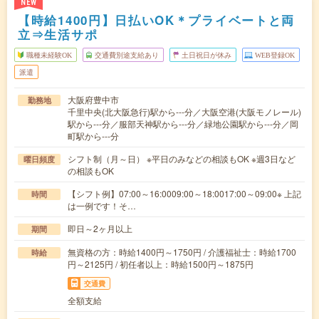
NEW
【時給1400円】日払いOK＊プライベートと両
立⇒生活サポ
職種未経験OK
交通費別途支給あり
土日祝日が休み
WEB登録OK
派遣
大阪府豊中市
勤務地
千里中央(北大阪急行)駅から---分／大阪空港(大阪モノレール)
駅から---分／服部天神駅から---分／緑地公園駅から---分／岡
町駅から---分
シフト制（月～日） ※平日のみなどの相談もOK ※週3日など
曜日頻度
の相談もOK
【シフト例】07:00～16:0009:00～18:0017:00～09:00※ 上記
時間
は一例です！そ…
即日～2ヶ月以上
期間
無資格の方：時給1400円～1750円 / 介護福祉士：時給1700
時給
円～2125円 / 初任者以上：時給1500円～1875円
交通費
全額支給