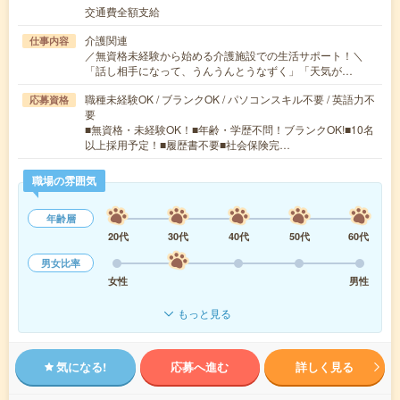
交通費全額支給
介護関連
仕事内容
／無資格未経験から始める介護施設での生活サポート！＼
「話し相手になって、うんうんとうなずく」「天気が…
職種未経験OK / ブランクOK / パソコンスキル不要 / 英語力不
応募資格
要
■無資格・未経験OK！■年齢・学歴不問！ブランクOK!■10名
以上採用予定！■履歴書不要■社会保険完…
職場の雰囲気
年齢層
20代
30代
40代
50代
60代
男女比率
女性
男性
もっと見る
気になる!
応募へ進む
詳しく見る