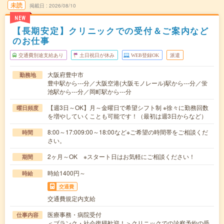
未読
掲載日
2026/08/10
NEW
【長期安定】クリニックでの受付＆ご案内など
のお仕事
交通費別途支給あり
土日祝日が休み
WEB登録OK
派遣
大阪府豊中市
勤務地
豊中駅から---分／大阪空港(大阪モノレール)駅から---分／蛍
池駅から---分／岡町駅から---分
【週3日～OK】月～金曜日で希望シフト制 ※徐々に勤務回数
曜日頻度
を増やしていくことも可能です！（最初は週3日からなど）
8:00～17:009:00～18:00など※ご希望の時間帯をご相談くだ
時間
さい。
2ヶ月～OK ※スタート日はお気軽にご相談ください！
期間
時給1400円～
時給
交通費
交通費規定内支給
医療事務・病院受付
仕事内容
＜ブランク・社会復帰歓迎！＞クリニックでの診察予約の受