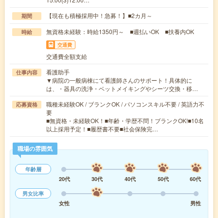
【現在も積極採用中！急募！】■2カ月～
期間
無資格未経験：時給1350円～ ■週払いOK ■扶養内OK
時給
交通費
交通費全額支給
看護助手
仕事内容
▼病院の一般病棟にて看護師さんのサポート！具体的に
は、・器具の洗浄・ベットメイキングやシーツ交換・移…
職種未経験OK / ブランクOK / パソコンスキル不要 / 英語力不
応募資格
要
■無資格・未経験OK！■年齢・学歴不問！ブランクOK!■10名
以上採用予定！■履歴書不要■社会保険完…
職場の雰囲気
年齢層
20代
30代
40代
50代
60代
男女比率
女性
男性