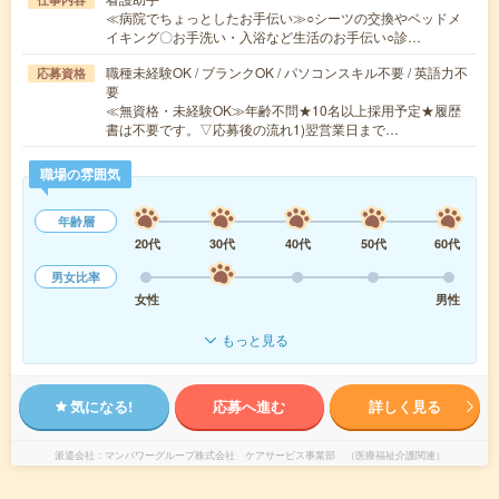
≪病院でちょっとしたお手伝い≫○シーツの交換やベッドメ
イキング〇お手洗い・入浴など生活のお手伝い○診…
職種未経験OK / ブランクOK / パソコンスキル不要 / 英語力不
応募資格
要
≪無資格・未経験OK≫年齢不問★10名以上採用予定★履歴
書は不要です。▽応募後の流れ1)翌営業日まで…
職場の雰囲気
年齢層
20代
30代
40代
50代
60代
男女比率
女性
男性
もっと見る
気になる!
応募へ進む
詳しく見る
派遣会社
マンパワーグループ株式会社 ケアサービス事業部 （医療福祉介護関連）