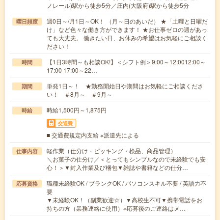
ノレール)駅から徒歩5分／庄内(大阪府)駅から徒歩5分
週0日～/月1日～OK！ （月～日のあいだ） ★「土曜と日曜だ
曜日頻度
け」など色々な働き方ができます！ ★お仕事ゼロの週があっ
ても大丈夫。 働きたい日、お休みの希望はお気軽にご相談く
ださい！
【1日3時間～も相談OK!】＜シフト例＞9:00～12:0012:00～
時間
17:00 17:00～22…
単発1日～！ ★勤務開始日や期間はお気軽にご相談くださ
期間
い！ ＃8月～ ＃9月～
時給1,500円～1,875円
時給
交通費
■ 交通費規定内支給 ※派遣先による
軽作業（仕分け・ピッキング・検品、商品管理）
仕事内容
＼お菓子の仕分け／＜とってもシンプルなので未経験でも安
心！＞▼封入作業及び梱包▼雑誌や書籍などの仕分…
職種未経験OK / ブランクOK / パソコンスキル不要 / 英語力不
応募資格
要
▼未経験OK！（副業歓迎☆）▼高校生不可▼携帯電話をお
持ちの方（業務連絡に使用）※応募後のご連絡はメ…