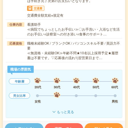
は手続き完了次第のお支払いとなります。
交通費
交通費全額支給※規定有
看護助手
仕事内容
≪病院でちょっとしたお手伝い≫〇お手洗い・入浴など生活
のお手伝い○診察室への付き添い○食事のサポート…
職種未経験OK / ブランクOK / パソコンスキル不要 / 英語力不
応募資格
要
≪無資格・未経験OK≫年齢不問★10名以上採用予定★履歴
書は不要です。▽応募後の流れ1)翌営業日まで…
職場の雰囲気
年齢層
20代
30代
40代
50代
60代
男女比率
女性
男性
もっと見る