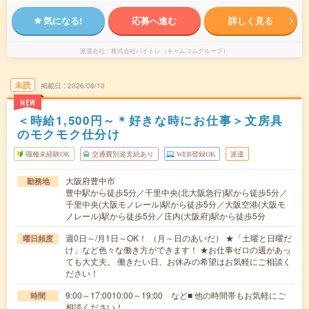
気になる!
応募へ進む
詳しく見る
派遣会社
株式会社バイトレ（キャムコムグループ）
未読
掲載日
2026/08/10
NEW
＜時給1,500円～＊好きな時にお仕事＞文房具
のモクモク仕分け
職種未経験OK
交通費別途支給あり
WEB登録OK
派遣
大阪府豊中市
勤務地
豊中駅から徒歩5分／千里中央(北大阪急行)駅から徒歩5分／
千里中央(大阪モノレール)駅から徒歩5分／大阪空港(大阪モ
ノレール)駅から徒歩5分／庄内(大阪府)駅から徒歩5分
週0日～/月1日～OK！ （月～日のあいだ） ★「土曜と日曜だ
曜日頻度
け」など色々な働き方ができます！ ★お仕事ゼロの週があっ
ても大丈夫。 働きたい日、お休みの希望はお気軽にご相談く
ださい！
9:00～17:0010:00～19:00 など■ 他の時間帯もお気軽にご
時間
相談ください！