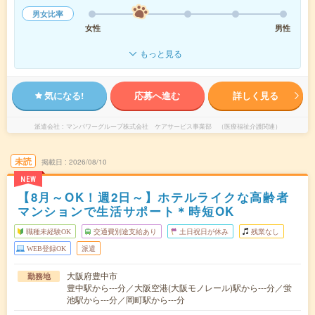
男女比率
女性
男性
もっと見る
気になる!
応募へ進む
詳しく見る
派遣会社
マンパワーグループ株式会社 ケアサービス事業部 （医療福祉介護関連）
未読
掲載日
2026/08/10
NEW
【8月～OK！週2日～】ホテルライクな高齢者
マンションで生活サポート＊時短OK
職種未経験OK
交通費別途支給あり
土日祝日が休み
残業なし
WEB登録OK
派遣
大阪府豊中市
勤務地
豊中駅から---分／大阪空港(大阪モノレール)駅から---分／蛍
池駅から---分／岡町駅から---分