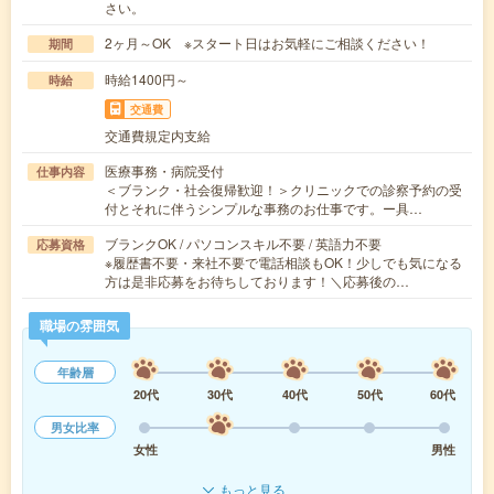
さい。
2ヶ月～OK ※スタート日はお気軽にご相談ください！
期間
時給1400円～
時給
交通費
交通費規定内支給
医療事務・病院受付
仕事内容
＜ブランク・社会復帰歓迎！＞クリニックでの診察予約の受
付とそれに伴うシンプルな事務のお仕事です。ー具…
ブランクOK / パソコンスキル不要 / 英語力不要
応募資格
※履歴書不要・来社不要で電話相談もOK！少しでも気になる
方は是非応募をお待ちしております！＼応募後の…
職場の雰囲気
年齢層
20代
30代
40代
50代
60代
男女比率
女性
男性
もっと見る