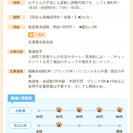
お子さんの予定にも柔軟に調整可能です。シフト例9:00～
時間
18:00（休憩60分）7:00～16:00…
【現在も積極採用中！急募！】■2カ月～
期間
無資格未経験：時給1350円～ ■週払いOK
時給
交通費
交通費全額支給
看護助手
仕事内容
＼病院で患者さんの生活サポート／具体的には・・〇チェッ
クシートを見て備品のチェックや補充する〇ベッド…
職種未経験OK / ブランクOK / パソコンスキル不要 / 英語力不
応募資格
要
無資格・未経験OK年齢・学歴不問 ブランクOK★10名以上
採用予定履歴書は不要です。少しでも興味があ…
職場の雰囲気
年齢層
20代
30代
40代
50代
60代
男女比率
女性
男性