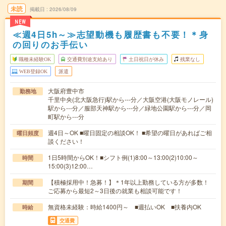
未読
掲載日
2026/08/09
NEW
≪週4日5h～≫志望動機も履歴書も不要！＊身
の回りのお手伝い
職種未経験OK
交通費別途支給あり
土日祝日が休み
残業なし
WEB登録OK
派遣
大阪府豊中市
勤務地
千里中央(北大阪急行)駅から---分／大阪空港(大阪モノレール)
駅から---分／服部天神駅から---分／緑地公園駅から---分／岡
町駅から---分
週4日～OK ■曜日固定の相談OK！ ■希望の曜日があればご相
曜日頻度
談ください！
1日5時間からOK！■シフト例(1)8:00～13:00(2)10:00～
時間
15:00(3)12:00…
【積極採用中！急募！】＊1年以上勤務している方が多数！
期間
ご応募から最短2～3日後の就業も相談可能です！
無資格未経験：時給1400円～ ■週払いOK ■扶養内OK
時給
交通費