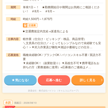
単発1日～！ ★勤務開始日や期間はお気軽にご相談くださ
期間
い！ ＃8月～ ＃9月～
時給1,500円～1,875円
時給
交通費
■ 交通費規定内支給 ※派遣先による
軽作業（仕分け・ピッキング・検品、商品管理）
仕事内容
＼文房具の仕分け／＜とってもシンプルなので未経験でも安
心！＞▼封入作業及び梱包▼雑誌や書籍などの仕分…
職種未経験OK / ブランクOK / パソコンスキル不要 / 英語力不
応募資格
要
▼未経験OK！（副業歓迎☆）▼高校生不可▼携帯電話をお
持ちの方（業務連絡に使用）※応募後のご連絡はメ…
気になる!
応募へ進む
詳しく見る
派遣会社
株式会社バイトレ（キャムコムグループ）
未読
掲載日
2026/08/10