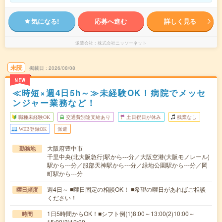
気になる!
応募へ進む
詳しく見る
派遣会社
株式会社ニッソーネット
未読
掲載日
2026/08/08
NEW
≪時短×週4日5h～≫未経験OK！病院でメッセ
ンジャー業務など！
職種未経験OK
交通費別途支給あり
土日祝日が休み
残業なし
WEB登録OK
派遣
大阪府豊中市
勤務地
千里中央(北大阪急行)駅から---分／大阪空港(大阪モノレール)
駅から---分／服部天神駅から---分／緑地公園駅から---分／岡
町駅から---分
週4日～ ■曜日固定の相談OK！ ■希望の曜日があればご相談
曜日頻度
ください！
1日5時間からOK！■シフト例(1)8:00～13:00(2)10:00～
時間
15:00(3)12:00…