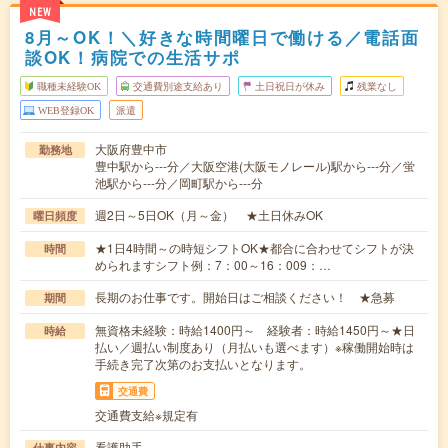
NEW
8月～OK！＼好きな時間曜日で働ける／電話面
談OK！病院での生活サポ
職種未経験OK
交通費別途支給あり
土日祝日が休み
残業なし
WEB登録OK
派遣
大阪府豊中市
勤務地
豊中駅から---分／大阪空港(大阪モノレール)駅から---分／蛍
池駅から---分／岡町駅から---分
週2日～5日OK（月～金） ★土日休みOK
曜日頻度
★1日4時間～の時短シフトOK★都合に合わせてシフトが決
時間
められますシフト例：7：00～16：009：…
長期のお仕事です。開始日はご相談ください！ ★急募
期間
無資格未経験：時給1400円～ 経験者：時給1450円～★日
時給
払い／週払い制度あり（月払いも選べます）※稼働開始時は
手続き完了次第のお支払いとなります。
交通費
交通費支給※規定有
看護助手
仕事内容