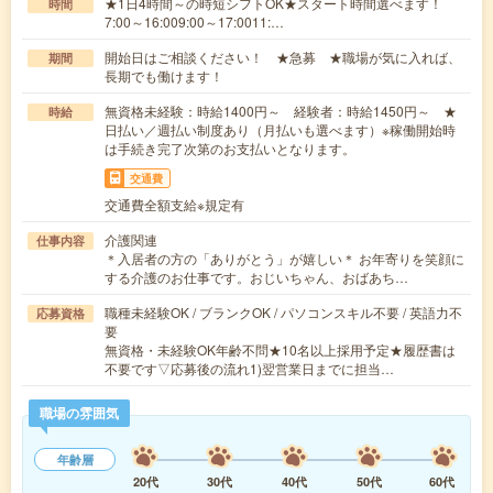
★1日4時間～の時短シフトOK★スタート時間選べます！
時間
7:00～16:009:00～17:0011:…
開始日はご相談ください！ ★急募 ★職場が気に入れば、
期間
長期でも働けます！
無資格未経験：時給1400円～ 経験者：時給1450円～ ★
時給
日払い／週払い制度あり（月払いも選べます）※稼働開始時
は手続き完了次第のお支払いとなります。
交通費
交通費全額支給※規定有
介護関連
仕事内容
＊入居者の方の「ありがとう」が嬉しい＊ お年寄りを笑顔に
する介護のお仕事です。おじいちゃん、おばあち…
職種未経験OK / ブランクOK / パソコンスキル不要 / 英語力不
応募資格
要
無資格・未経験OK年齢不問★10名以上採用予定★履歴書は
不要です▽応募後の流れ1)翌営業日までに担当…
職場の雰囲気
年齢層
20代
30代
40代
50代
60代