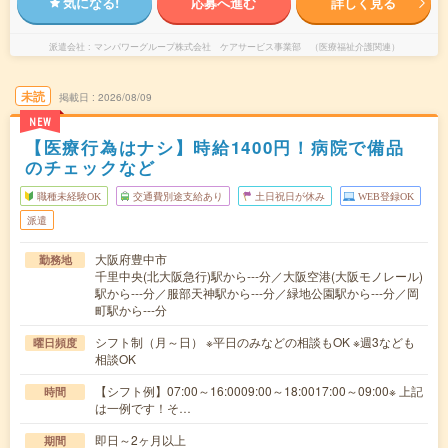
気になる!
応募へ進む
詳しく見る
派遣会社
マンパワーグループ株式会社 ケアサービス事業部 （医療福祉介護関連）
未読
掲載日
2026/08/09
NEW
【医療行為はナシ】時給1400円！病院で備品
のチェックなど
職種未経験OK
交通費別途支給あり
土日祝日が休み
WEB登録OK
派遣
大阪府豊中市
勤務地
千里中央(北大阪急行)駅から---分／大阪空港(大阪モノレール)
駅から---分／服部天神駅から---分／緑地公園駅から---分／岡
町駅から---分
シフト制（月～日） ※平日のみなどの相談もOK ※週3なども
曜日頻度
相談OK
【シフト例】07:00～16:0009:00～18:0017:00～09:00※ 上記
時間
は一例です！そ…
即日～2ヶ月以上
期間