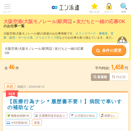
メニュー
気になる!
ログイン
検索
大阪空港(大阪モノレール)駅周辺
×
友だちと一緒の応募OK
のお仕事一覧
大阪空港(大阪モノレール)駅の派遣のお仕事情報です。
オフィスワーク・事務系
、
営
業・販売・サービス系
、
クリエイティブ系
などのお仕事を取り揃えています。友だち
と一緒の応募OKの条件の他に、
交通費別途支給あり
、
職種未経験OK
、
残業なし
など
のこだわり条件も取り揃えています。
大阪空港(大阪モノレール)駅周辺 / 友だちと一緒の応募
条件の変更
OK
46
1,458
全
件
平均時給:
円
時給順
新着順
未読
掲載日
2026/08/10
NEW
【医療行為ナシ＊履歴書不要！】病院で車いす
の補助など
職種未経験OK
交通費別途支給あり
土日祝日が休み
残業なし
WEB登録OK
派遣