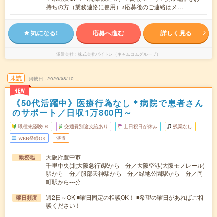
持ちの方（業務連絡に使用）※応募後のご連絡はメ…
気になる!
応募へ進む
詳しく見る
派遣会社
株式会社バイトレ（キャムコムグループ）
未読
掲載日
2026/08/10
NEW
《50代活躍中》医療行為なし＊病院で患者さん
のサポート／日収1万800円～
職種未経験OK
交通費別途支給あり
土日祝日が休み
残業なし
WEB登録OK
派遣
大阪府豊中市
勤務地
千里中央(北大阪急行)駅から---分／大阪空港(大阪モノレール)
駅から---分／服部天神駅から---分／緑地公園駅から---分／岡
町駅から---分
週2日～OK ■曜日固定の相談OK！ ■希望の曜日があればご相
曜日頻度
談ください！