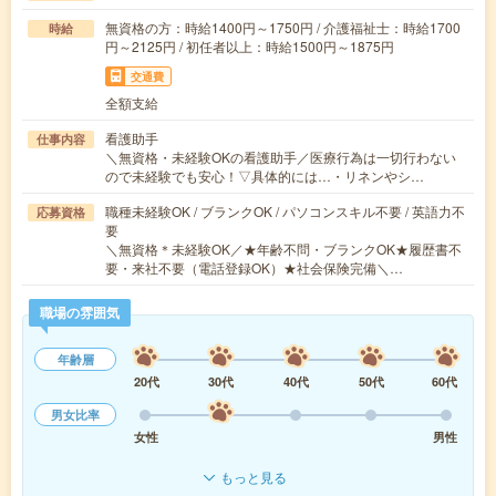
無資格の方：時給1400円～1750円 / 介護福祉士：時給1700
時給
円～2125円 / 初任者以上：時給1500円～1875円
交通費
全額支給
看護助手
仕事内容
＼無資格・未経験OKの看護助手／医療行為は一切行わない
ので未経験でも安心！▽具体的には…・リネンやシ…
職種未経験OK / ブランクOK / パソコンスキル不要 / 英語力不
応募資格
要
＼無資格＊未経験OK／★年齢不問・ブランクOK★履歴書不
要・来社不要（電話登録OK）★社会保険完備＼…
職場の雰囲気
年齢層
20代
30代
40代
50代
60代
男女比率
女性
男性
もっと見る