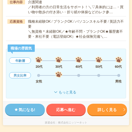
介護関連
仕事内容
／利用者の方の日常生活をサポート！＼▽具体的には…・買
い物や散歩の付き添い・折り紙や体操などのレク参…
職種未経験OK / ブランクOK / パソコンスキル不要 / 英語力不
応募資格
要
＼無資格＊未経験OK／★年齢不問・ブランクOK★履歴書不
要・来社不要（電話登録OK）★社会保険完備＼…
職場の雰囲気
年齢層
20代
30代
40代
50代
60代
男女比率
女性
男性
もっと見る
気になる!
応募へ進む
詳しく見る
派遣会社
株式会社ニッソーネット