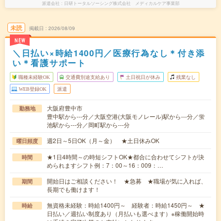
派遣会社
日研トータルソーシング株式会社 メディカルケア事業部
未読
掲載日
2026/08/09
NEW
＼日払い×時給1400円／医療行為なし＊付き添
い＊看護サポート
職種未経験OK
交通費別途支給あり
土日祝日が休み
残業なし
WEB登録OK
派遣
大阪府豊中市
勤務地
豊中駅から---分／大阪空港(大阪モノレール)駅から---分／蛍
池駅から---分／岡町駅から---分
週2日～5日OK（月～金） ★土日休みOK
曜日頻度
★1日4時間～の時短シフトOK★都合に合わせてシフトが決
時間
められますシフト例：7：00～16：009：…
開始日はご相談ください！ ★急募 ★職場が気に入れば、
期間
長期でも働けます！
無資格未経験：時給1400円～ 経験者：時給1450円～ ★
時給
日払い／週払い制度あり（月払いも選べます）※稼働開始時