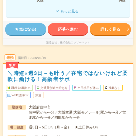
もっと見る
気になる!
応募へ進む
詳しく見る
派遣会社
株式会社ニッソーネット
未読
掲載日
2026/08/10
NEW
＼時短×週3日～も叶う／在宅ではないけれど柔
軟に働ける！高齢者サポ
職種未経験OK
交通費別途支給あり
土日祝日が休み
残業なし
WEB登録OK
派遣
大阪府豊中市
勤務地
豊中駅から---分／大阪空港(大阪モノレール)駅から---分／蛍
池駅から---分／岡町駅から---分
週3日～5日OK（月～金） ★土日休みOK
曜日頻度