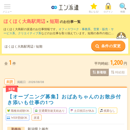
メニュー
気になる!
ログイン
検索
ほくほく大島駅周辺
×
短期
のお仕事一覧
ほくほく大島駅の派遣のお仕事情報です。
オフィスワーク・事務系
、
営業・販売・サ
ービス系
、
クリエイティブ系
などのお仕事を取り揃えています。短期の条件の他に、
交通費別途支給あり
、
職種未経験OK
、
残業なし
などでもお探し頂けます。
条件の変更
ほくほく大島駅周辺 / 短期
1
1,200
全
件
平均時給:
円
時給順
新着順
未読
掲載日
2026/08/08
NEW
【オープニング募集】おばあちゃんのお散歩付
き添いも仕事の1つ
職種未経験OK
交通費別途支給あり
土日祝日が休み
残業なし
WEB登録OK
派遣
新潟県上越市
勤務地