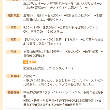
直江津駅から---分／有間川駅から---分／虫川大杉駅から---分
／上越妙高駅から---分／ほくほく大島駅から---分
週3日～（週2日～も相談OK） ■曜日固定の相談OK！ ■希望
曜日頻度
の曜日があればご相談ください！
9:00～18:00（休憩60分）■ご希望があれば下記シフトも
時間
OK！早番 7:00～16:00遅番 …
【8月中のスタートOK！急募！】2カ月～ ■ご応募から最短
期間
2～3日後に就業が可能です！
無資格未経験：時給1200円～ ■週払いOK ■扶養内OK ■
時給
日収9600円以上
交通費
交通費全額支給（ガソリン代もOK！）
介護関連
仕事内容
≪散歩に付き添ったり、お話し相手になったり≫「え？意外
に簡単！」と思うくらい、スグできる仕事からスタ…
職種未経験OK / ブランクOK / パソコンスキル不要 / 英語力不
応募資格
要
■資格・経験・年齢不問■学歴不問■10名以上採用予定！■履
歴書不要■面談確約■社会保険完備■社員登用…