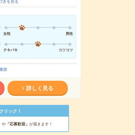
づきを見る
女性
男性
テキパキ
コツコツ
業部
詳しく見る
クリック！
」
や
「応募歓迎」
が届きます！