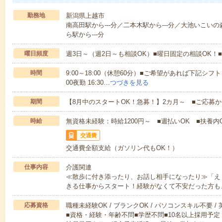
勤務地
新潟県上越市
南高田駅から---分／二本木駅から---分／大池いこいの
ら駅から---分
曜日頻度
週3日～（週2日～も相談OK）■曜日固定の相談OK
時間
9:00～18:00（休憩60分）■ご希望があれば下記シフトもOK
00夜勤 16:30…
つづきを見る
期間
【8月中のスタートOK！急募！】2カ月～ ■ご応募
時給
無資格未経験：時給1200円～ ■週払いOK ■扶養内O
交通費
交通費全額支給（ガソリン代もOK！）
仕事内容
介護関連
≪散歩に付き添ったり、お話し相手になったり≫「え
きる仕事からスタート！経験がなくて不安だった方も
応募資格
職種未経験OK / ブランクOK / パソコンスキル不要 /
■資格・経験・年齢不問■学歴不問■10名以上採用予定