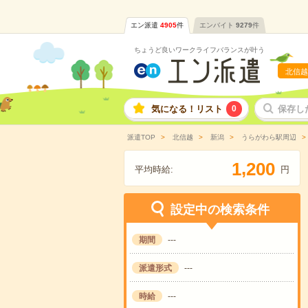
エン派遣
4905
件
エンバイト
9279
件
ちょうど良いワークライフバランスが叶う
北信越
気になる！リスト
0
保存し
派遣TOP
北信越
新潟
うらがわら駅周辺
,
1
2
0
0
平均時給:
円
設定中の検索条件
期間
---
派遣形式
---
時給
---