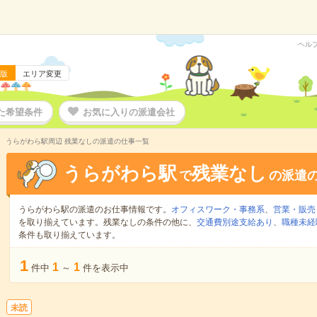
ヘル
版
エリア変更
た希望条件
お気に入りの派遣会社
うらがわら駅周辺 残業なしの派遣の仕事一覧
うらがわら駅
残業なし
で
の派遣
うらがわら駅の派遣のお仕事情報です。
オフィスワーク・事務系
、
営業・販売
を取り揃えています。残業なしの条件の他に、
交通費別途支給あり
、
職種未経
条件も取り揃えています。
1
1
1
件中
～
件を表示中
未読