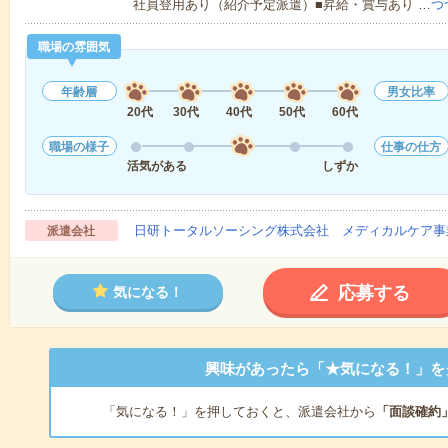
社員登用あり（紹介予定派遣）■昇給・賞与あり …
つ
職場の雰囲気
年齢層
男女比率
20代
30代
40代
50代
60代
職場の様子
仕事の仕方
活気がある
しずか
日研トータルソーシング株式会社 メディカルケア事
派遣会社
応募する
気になる！
興味があったら「★気になる！」を
「気になる！」を押しておくと、派遣会社から
「面談確約