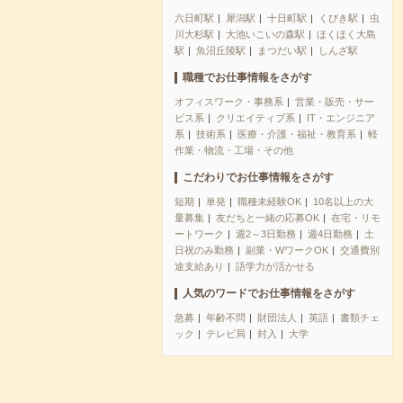
六日町駅
犀潟駅
十日町駅
くびき駅
虫
川大杉駅
大池いこいの森駅
ほくほく大島
駅
魚沼丘陵駅
まつだい駅
しんざ駅
職種でお仕事情報をさがす
オフィスワーク・事務系
営業・販売・サー
ビス系
クリエイティブ系
IT・エンジニア
系
技術系
医療・介護・福祉・教育系
軽
作業・物流・工場・その他
こだわりでお仕事情報をさがす
短期
単発
職種未経験OK
10名以上の大
量募集
友だちと一緒の応募OK
在宅・リモ
ートワーク
週2～3日勤務
週4日勤務
土
日祝のみ勤務
副業・WワークOK
交通費別
途支給あり
語学力が活かせる
人気のワードでお仕事情報をさがす
急募
年齢不問
財団法人
英語
書類チェ
ック
テレビ局
封入
大学