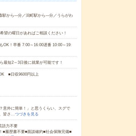
森駅から---分／潟町駅から---分／うらがわ
！■希望の曜日があればご相談ください！
！早番 7:00～16:00遅番 10:00～19:
から最短2～3日後に就業が可能です！
K ■日収9600円以上
？意外に簡単！」と思うくらい、スグで
、皆さ…
つづきを見る
 英語力不要
！■履歴書不要■面談確約■社会保険完備■