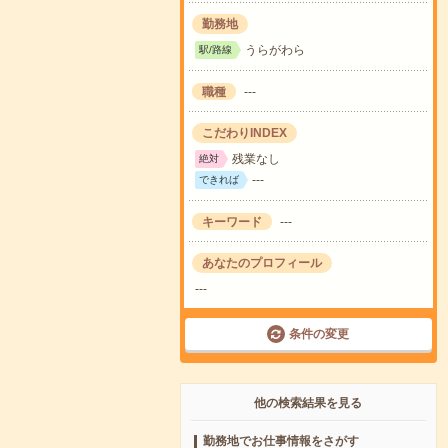
勤務地
うらがわら
駅/路線
職種
---
こだわりINDEX
残業なし
絶対
---
できれば
キーワード
---
あなたのプロフィール
---
条件の変更
他の検索結果を見る
勤務地でお仕事情報をさがす