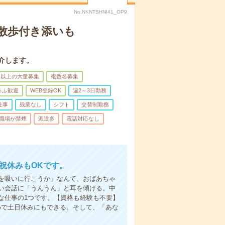
No.NKNTSHNI41_OP9
散歩付き添いも
介します。
名以上の大量募集
複数名募集
ゅふ歓迎
WEB登録OK
週2～3日勤務
仕事
残業なし
シフト
交替制勤務
職場が禁煙
派遣多
電話対応なし
日祝休みもOKです。
を吸いに行こうか」なんて、おばあちゃ
い会話に「うんうん」と耳を傾ける。中
な仕事の1つです。【資格も経験も不要】
めで土日休みにもできる。そして、「あな