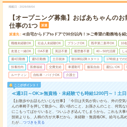
掲載日
2026/08/04
【オープニング募集】おばあちゃんのお
仕事の1つ
派遣
≪自宅からドアtoドアで30分以内！≫ご希望の勤務地を紹
派遣先
職種未経験OK
社会人未経験OK
ブランクOK
既卒第二新卒OK
10
友達と一緒OK
OA不要
英語不要
履歴書不要
40～50代活躍
し
週4日勤務
週5日勤務
土日祝休
朝10時以降スタート
17時前までの
扶養控内
医療福祉
交費支給
車通勤可
服装自由
週払いOK
ルーティン
自転車・バイクOK
介護士
ここがポイント！
≪週3日～OK≫無資格・未経験でも時給1200円～！土
【お散歩やお話もだいじな仕事】「今日は天気が良いから、外の空気
んの車椅子を押して散歩へ。若い頃のこと、お孫さんのこと、何気な
にこもってばかりいると、ついふさぎ込んでしまうから。これも大事
技術よりも、人柄の方が大事だから、未経験・無資格OK。給与も高
たが…
つづきを見る