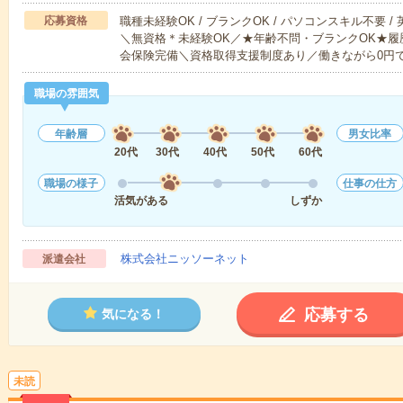
応募資格
職種未経験OK / ブランクOK / パソコンスキル不要 /
＼無資格＊未経験OK／★年齢不問・ブランクOK★履
会保険完備＼資格取得支援制度あり／働きながら0円
職場の雰囲気
年齢層
男女比率
20代
30代
40代
50代
60代
職場の様子
仕事の仕方
活気がある
しずか
株式会社ニッソーネット
派遣会社
応募する
気になる！
未読