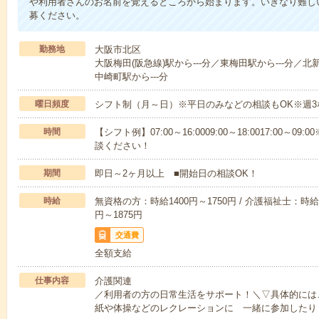
や利用者さんのお名前を覚えるところから始まります。いきなり難し
募ください。
勤務地
大阪市北区
大阪梅田(阪急線)駅から---分／東梅田駅から---分／北
中崎町駅から---分
曜日頻度
シフト制（月～日）※平日のみなどの相談もOK※週3
時間
【シフト例】07:00～16:0009:00～18:0017:00
談ください！
期間
即日～2ヶ月以上 ■開始日の相談OK！
時給
無資格の方：時給1400円～1750円 / 介護福祉士：時給1
円～1875円
交通費
全額支給
仕事内容
介護関連
／利用者の方の日常生活をサポート！＼▽具体的には
紙や体操などのレクレーションに 一緒に参加したり