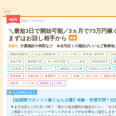
未読
NEW
掲載日
2026/08/07
＼最短3日で開始可能／3ヵ月で73万円稼
まずはお話し相手から
派遣
介護施設や病院など ★自宅近くの施設がいいなど勤務地
派遣先
職種未経験OK
社会人未経験OK
ブランクOK
既卒第二新卒OK
10
英語不要
履歴書不要
40～50代活躍
しゅふ歓迎
WEB登録OK
週
土日祝休
朝10時以降スタート
16時前までの仕事
17時前までの仕事
医療福祉
交費支給
車通勤可
大手
制服
日払いOK
職場が禁
自転車・バイクOK
看護師
介護士
ここがポイント！
【短期間でガッツリ稼ぐなら介護】年齢・学歴不問＊日払
▼まずは試しに2カ月～OK！「家から徒歩圏内の施設がいい」「少
ご相談ください！ニッソーネットのスタッフがお仕事をご紹介します