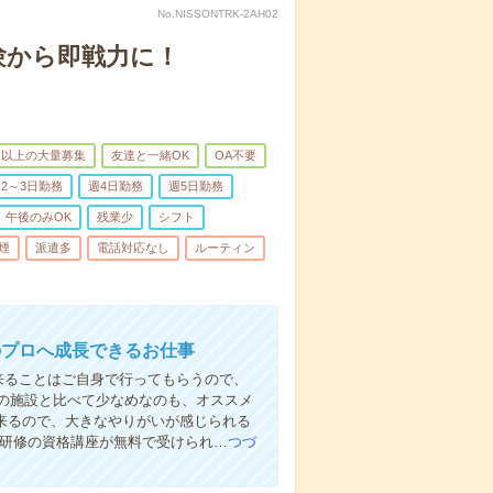
No.NISSONTRK-2AH02
験から即戦力に！
名以上の大量募集
友達と一緒OK
OA不要
2～3日勤務
週4日勤務
週5日勤務
午後のみOK
残業少
シフト
煙
派遣多
電話対応なし
ルーティン
のプロへ成長できるお仕事
来ることはご自身で行ってもらうので、
の施設と比べて少なめなのも、オススメ
出来るので、大きなやりがいが感じられる
者研修の資格講座が無料で受けられ…
つづ