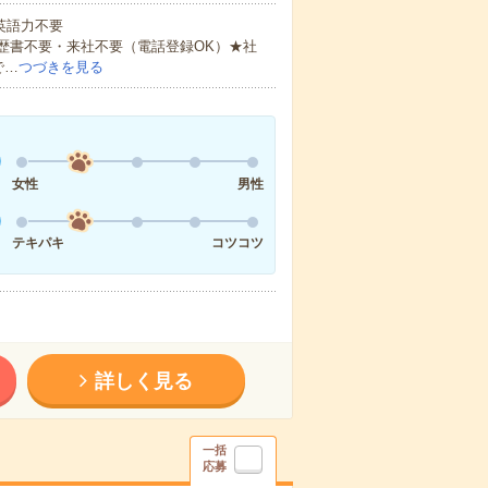
 英語力不要
歴書不要・来社不要（電話登録OK）★社
で…
つづきを見る
女性
男性
テキパキ
コツコツ
詳しく見る
一括
応募