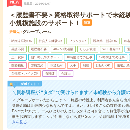
NEW
掲載日
2026/08/07
＜履歴書不要＞資格取得サポートで未経
小規模施設のサポート！
派遣
グループホーム
派遣先
職種未経験OK
社会人未経験OK
ブランクOK
既卒第二新卒OK
10
英語不要
履歴書不要
40～50代活躍
しゅふ歓迎
WEB登録OK
週
土日祝休
朝10時以降スタート
16時前までの仕事
17時前までの仕事
医療福祉
交費支給
車通勤可
大手
制服
日払いOK
職場が禁
自転車・バイクOK
看護師
介護士
ここがポイント！
＼資格講座が “タダ” で受けられます／未経験から介護
＜ グループホームだからこそ ＞ 施設の特性上、利用者さん自ら出
身体介助は比較的少なめなんですよ。また、利用者さんの数自体も他
Pointの1つです。一人ひとりの方としっかりと向き合ってお仕事が
事をお約束します！＜ お仕事しながら資格Get ＞ 介護福祉士実務
きを見る