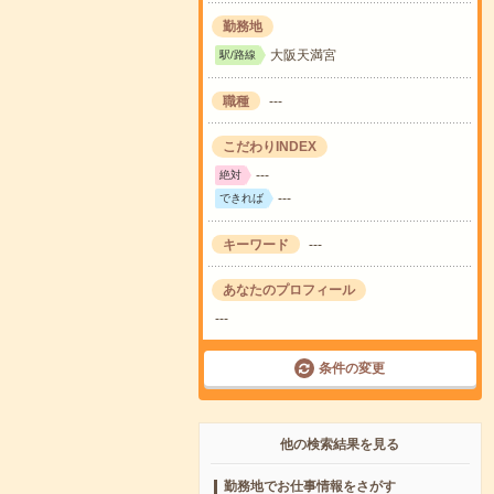
勤務地
大阪天満宮
駅/路線
職種
---
こだわりINDEX
---
絶対
---
できれば
キーワード
---
あなたのプロフィール
---
条件の変更
他の検索結果を見る
勤務地でお仕事情報をさがす