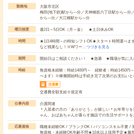
勤務地
大阪市北区
梅田(地下鉄)駅から---分／天神橋筋六丁目駅から---分
から---分／大江橋駅から---分
曜日頻度
週2日～5日OK（月～金） ★土日休みOK
時間
★1日4時間～の時短シフトOK★スタート時間選べます！7:00～1
など残業なし！※Wワー…
つづきを見る
期間
開始日はご相談ください！ ★急募 ★職場が気に入
時給
無資格未経験：時給1400円～ 経験者：時給1450
べます）※稼働開始時は手続き完了次第のお支払いと
交通費
交通費全額支給※規定有
仕事内容
介護関連
＊入居者の方の「ありがとう」が嬉しい＊お年寄りを
ゃん、おばあちゃんが暮らす施設での生活サポートを
応募資格
職種未経験OK / ブランクOK / パソコンスキル不要 /
無資格・未経験OK年齢不問★10名以上採用予定★履