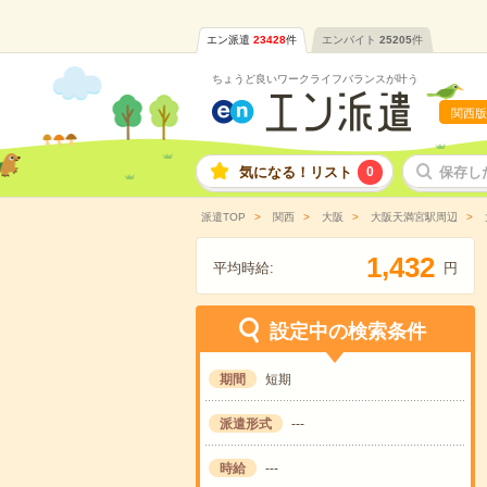
エン派遣
23428
件
エンバイト
25205
件
ちょうど良いワークライフバランスが叶う
関西版
気になる！リスト
0
保存し
派遣TOP
関西
大阪
大阪天満宮駅周辺
,
1
4
3
2
平均時給:
円
設定中の検索条件
期間
短期
派遣形式
---
時給
---