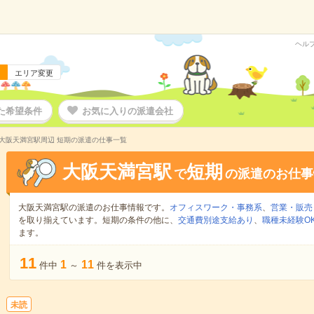
ヘル
エリア変更
た希望条件
お気に入りの派遣会社
大阪天満宮駅周辺 短期の派遣の仕事一覧
大阪天満宮駅
短期
で
の派遣のお仕事
大阪天満宮駅の派遣のお仕事情報です。
オフィスワーク・事務系
、
営業・販売
を取り揃えています。短期の条件の他に、
交通費別途支給あり
、
職種未経験O
ます。
11
1
11
件中
～
件を表示中
未読