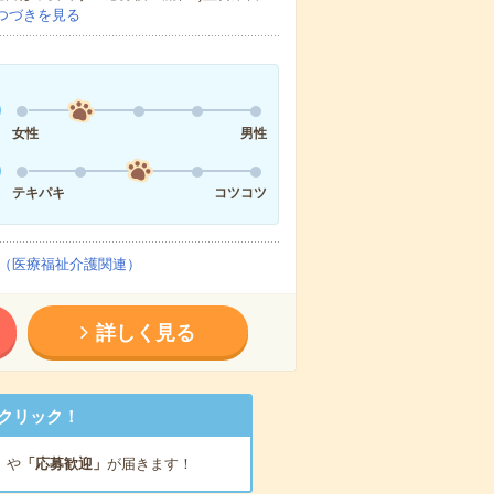
つづきを見る
女性
男性
テキパキ
コツコツ
（医療福祉介護関連）
詳しく見る
クリック！
」
や
「応募歓迎」
が届きます！