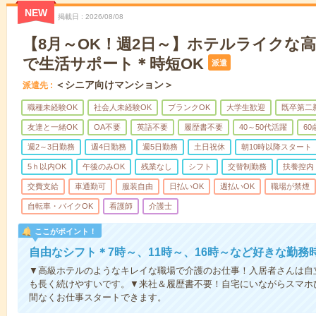
NEW
掲載日
2026/08/08
【8月～OK！週2日～】ホテルライクな
で生活サポート＊時短OK
派遣
＜シニア向けマンション＞
派遣先
職種未経験OK
社会人未経験OK
ブランクOK
大学生歓迎
既卒第二
友達と一緒OK
OA不要
英語不要
履歴書不要
40～50代活躍
6
週2～3日勤務
週4日勤務
週5日勤務
土日祝休
朝10時以降スタート
5ｈ以内OK
午後のみOK
残業なし
シフト
交替制勤務
扶養控内
交費支給
車通勤可
服装自由
日払いOK
週払いOK
職場が禁煙
自転車・バイクOK
看護師
介護士
ここがポイント！
自由なシフト＊7時～、11時～、16時～など好きな勤務
▼高級ホテルのようなキレイな職場で介護のお仕事！入居者さんは自
も長く続けやすいです。▼来社＆履歴書不要！自宅にいながらスマホ
間なくお仕事スタートできます。