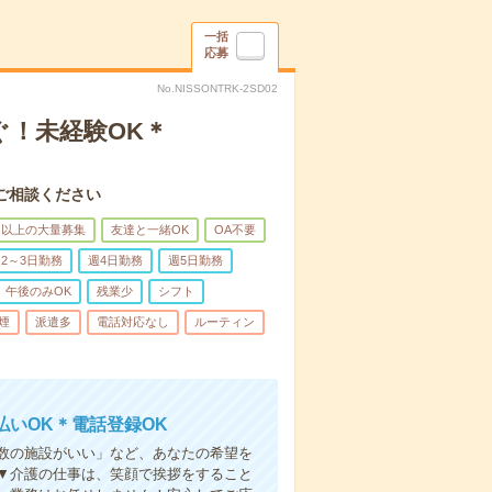
一括
応募
No.NISSONTRK-2SD02
ぐ！未経験OK＊
ご相談ください
名以上の大量募集
友達と一緒OK
OA不要
2～3日勤務
週4日勤務
週5日勤務
午後のみOK
残業少
シフト
煙
派遣多
電話対応なし
ルーティン
いOK＊電話登録OK
人数の施設がいい」など、あなたの希望を
▼介護の仕事は、笑顔で挨拶をすること