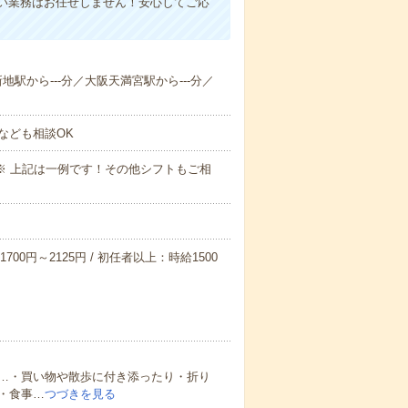
い業務はお任せしません！安心してご応
新地駅から---分／大阪天満宮駅から---分／
なども相談OK
～09:00※ 上記は一例です！その他シフトもご相
700円～2125円 / 初任者以上：時給1500
…・買い物や散歩に付き添ったり・折り
・食事…
つづきを見る