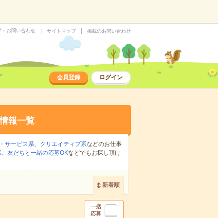
プ・お問い合わせ
サイトマップ
掲載のお問い合わせ
会員登録
ログイン
情報一覧
・サービス系
、
クリエイティブ系
などのお仕事
K
、
友だちと一緒の応募OK
などでもお探し頂け
新着順
一括
応募