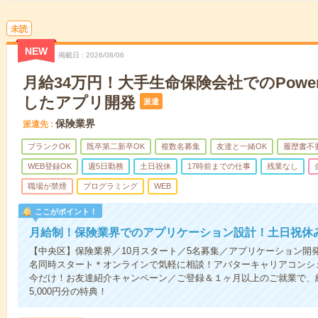
未読
NEW
掲載日
2026/08/06
月給34万円！大手生命保険会社でのPowerP
したアプリ開発
派遣
保険業界
派遣先
ブランクOK
既卒第二新卒OK
複数名募集
友達と一緒OK
履歴書不
WEB登録OK
週5日勤務
土日祝休
17時前までの仕事
残業なし
職場が禁煙
プログラミング
WEB
ここがポイント！
月給制！保険業界でのアプリケーション設計！土日祝休
【中央区】保険業界／10月スタート／5名募集／アプリケーション開
名同時スタート＊オンラインで気軽に相談！アバターキャリアコンシ
今だけ！お友達紹介キャンペーン／ご登録＆１ヶ月以上のご就業で、
5,000円分の特典！