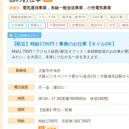
電気通信事業，有線一般放送事業，小売電気事業
派遣先
職種未経験OK
ブランクOK
既卒第二新卒OK
OA不要
英語不要
土日祝休
残業なし
IT通信Web
交費支給
駅歩5分
大手
服装
ここがポイント！
【駅近】時給1700円！事務のお仕事【ネイルOK】
時給1,700円＊アクセス抜群○駅近オフィス！未経験歓迎のお仕事が
みたい」を大切に、未来につながる一歩を支えます。
勤務地
大阪市中央区
大阪ビジネスパーク駅から徒歩2分／大阪城北詰駅から徒
曜日頻度
月～金（週5日）
時間
08:50～17:30(実働7時間40分 休憩1時間)
期間
【急募】即日～長期
時給
時給1700円 月収例 260,780円