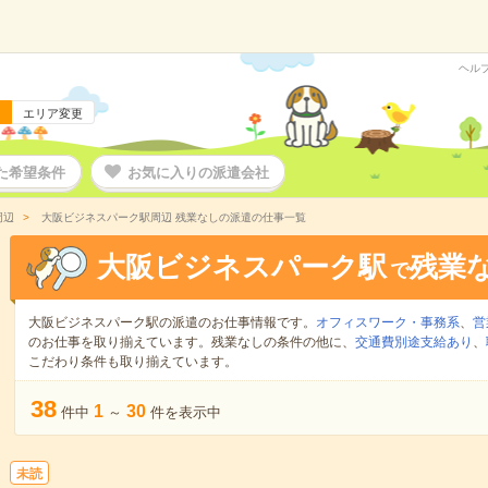
ヘル
エリア変更
た希望条件
お気に入りの派遣会社
周辺
大阪ビジネスパーク駅周辺 残業なしの派遣の仕事一覧
大阪ビジネスパーク駅
残業
で
大阪ビジネスパーク駅の派遣のお仕事情報です。
オフィスワーク・事務系
、
営
のお仕事を取り揃えています。残業なしの条件の他に、
交通費別途支給あり
、
こだわり条件も取り揃えています。
38
1
30
件中
～
件を表示中
未読