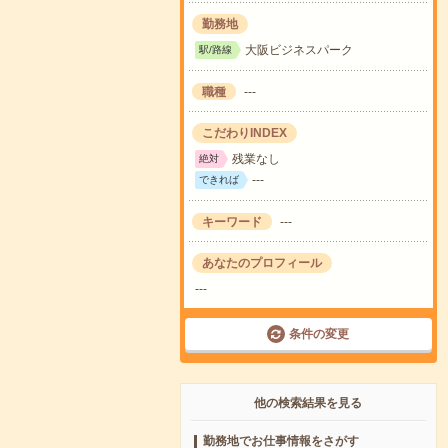
勤務地
大阪ビジネスパーク
駅/路線
職種
---
こだわりINDEX
残業なし
絶対
---
できれば
キーワード
---
あなたのプロフィール
---
条件の変更
他の検索結果を見る
勤務地でお仕事情報をさがす