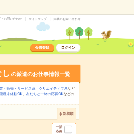
プ・お問い合わせ
サイトマップ
掲載のお問い合わせ
会員登録
ログイン
なし
の派遣のお仕事情報一覧
業・販売・サービス系
、
クリエイティブ系
など
職種未経験OK
、
友だちと一緒の応募OK
などの
新着順
一括
応募