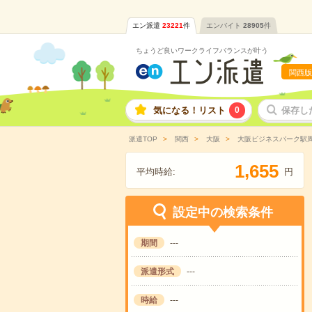
エン派遣
23221
件
エンバイト
28905
件
ちょうど良いワークライフバランスが叶う
関西版
気になる！リスト
0
保存し
派遣TOP
関西
大阪
大阪ビジネスパーク駅
,
1
6
5
5
平均時給:
円
設定中の検索条件
期間
---
派遣形式
---
時給
---