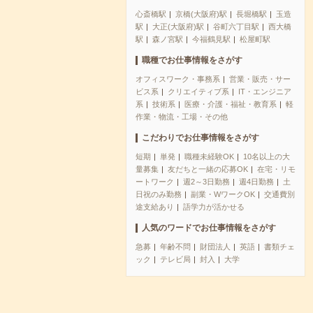
心斎橋駅
京橋(大阪府)駅
長堀橋駅
玉造
駅
大正(大阪府)駅
谷町六丁目駅
西大橋
駅
森ノ宮駅
今福鶴見駅
松屋町駅
職種でお仕事情報をさがす
オフィスワーク・事務系
営業・販売・サー
ビス系
クリエイティブ系
IT・エンジニア
系
技術系
医療・介護・福祉・教育系
軽
作業・物流・工場・その他
こだわりでお仕事情報をさがす
短期
単発
職種未経験OK
10名以上の大
量募集
友だちと一緒の応募OK
在宅・リモ
ートワーク
週2～3日勤務
週4日勤務
土
日祝のみ勤務
副業・WワークOK
交通費別
途支給あり
語学力が活かせる
人気のワードでお仕事情報をさがす
急募
年齢不問
財団法人
英語
書類チェ
ック
テレビ局
封入
大学