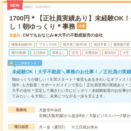
NEW
掲載日
2026/08/07
1700円＊【正社員実績あり】未経験OK
し！朝ゆっくり＊事務
派遣
CMでもおなじみ★大手の不動産販売の会社
派遣先
職種未経験OK
ブランクOK
既卒第二新卒OK
英語不要
履歴書不要
週5日勤務
土日祝休
残業なし
住宅
交費支給
駅歩5分
大手
ここがポイント！
未経験OK！大手不動産＼事務のお仕事！／正社員の実績
朝ゆっくりが嬉しい！9:30スタート＊食堂もあるきれいなオフィス！
強中..も大歓迎！サポートがメインで安心！正社員登用の実績あり＊こ
大手の会社＊安定して働きたい方にピッタリ！未経験歓迎のお仕事が
てみたい」を大切に、未来につながる一歩を支えます。
勤務地
大阪市中央区
京橋(大阪府)駅から徒歩8分／大阪ビジネスパーク駅か
曜日頻度
月～金（週5日） ※土日祝お休み