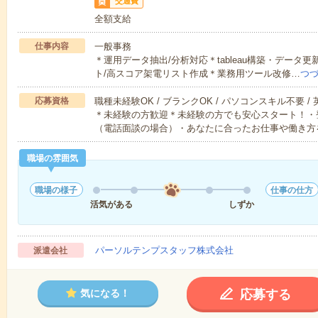
交通費
全額支給
仕事内容
一般事務
＊運用データ抽出/分析対応＊tableau構築・デー
ト/高スコア架電リスト作成＊業務用ツール改修…
つ
応募資格
職種未経験OK / ブランクOK / パソコンスキル不要 /
＊未経験の方歓迎＊未経験の方でも安心スタート！・
（電話面談の場合）・あなたに合ったお仕事や働き方
職場の雰囲気
職場の様子
仕事の仕方
活気がある
しずか
パーソルテンプスタッフ株式会社
派遣会社
応募する
気になる！