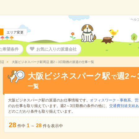
ヘル
エリア変更
た希望条件
お気に入りの派遣会社
周辺
大阪ビジネスパーク駅周辺 週2～3日勤務の派遣の仕事一覧
大阪ビジネスパーク駅
週2～
で
一覧
大阪ビジネスパーク駅の派遣のお仕事情報です。
オフィスワーク・事務系
、
営
のお仕事を取り揃えています。週2～3日勤務の条件の他に、
交通費別途支給あ
どのこだわり条件も取り揃えています。
28
1
28
件中
～
件を表示中