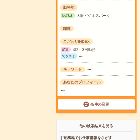
勤務地
大阪ビジネスパーク
駅/路線
職種
---
こだわりINDEX
週2～3日勤務
絶対
---
できれば
キーワード
---
あなたのプロフィール
---
条件の変更
他の検索結果を見る
勤務地でお仕事情報をさがす