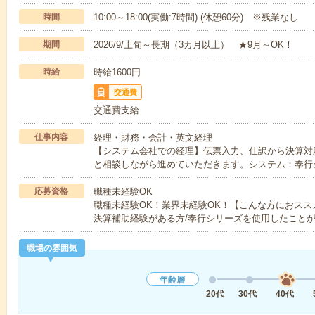
時間
10:00～18:00(実働:7時間) (休憩60分) ※残業なし
期間
2026/9/上旬～長期（3カ月以上） ★9月～OK！
時給
時給1600円
交通費
交通費支給
仕事内容
経理・財務・会計・英文経理
【システム会社での経理】伝票入力、仕訳から決算対
と相談しながら進めていただきます。システム：奉行
応募資格
職種未経験OK
職種未経験OK！業界未経験OK！【こんな方におス
決算補助経験がある方/奉行シリーズを使用したこと
職場の雰囲気
年齢層
20代
30代
40代