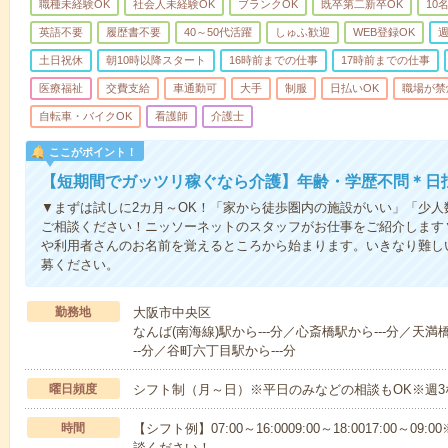
職種未経験OK
社会人未経験OK
ブランクOK
既卒第二新卒OK
10
英語不要
履歴書不要
40～50代活躍
しゅふ歓迎
WEB登録OK
週
土日祝休
朝10時以降スタート
16時前までの仕事
17時前までの仕事
医療福祉
交費支給
車通勤可
大手
制服
日払いOK
職場が禁
自転車・バイクOK
看護師
介護士
ここがポイント！
【短期間でガッツリ稼ぐなら介護】年齢・学歴不問＊日払
▼まずは試しに2カ月～OK！「家から徒歩圏内の施設がいい」「少
ご相談ください！ニッソーネットのスタッフがお仕事をご紹介します
や利用者さんのお名前を覚えるところから始まります。いきなり難し
募ください。
勤務地
大阪市中央区
なんば(南海線)駅から---分／心斎橋駅から---分／天
--分／谷町六丁目駅から---分
曜日頻度
シフト制（月～日）※平日のみなどの相談もOK※週3
時間
【シフト例】07:00～16:0009:00～18:0017:00
談ください！