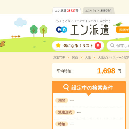
エン派遣
23427
件
エンバイト
28905
件
ちょうど良いワークライフバランスが叶う
関西版
気になる！リスト
0
保存し
派遣TOP
関西
大阪
大阪ビジネスパーク駅
,
1
6
9
8
平均時給:
円
設定中の検索条件
期間
---
派遣形式
---
時給
---