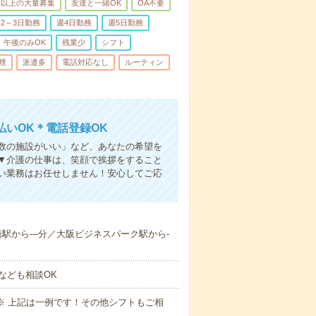
名以上の大量募集
友達と一緒OK
OA不要
2～3日勤務
週4日勤務
週5日勤務
午後のみOK
残業少
シフト
煙
派遣多
電話対応なし
ルーティン
いOK＊電話登録OK
人数の施設がいい」など、あなたの希望を
▼介護の仕事は、笑顔で挨拶をすること
い業務はお任せしません！安心してご応
満橋駅から---分／大阪ビジネスパーク駅から-
なども相談OK
～09:00※ 上記は一例です！その他シフトもご相