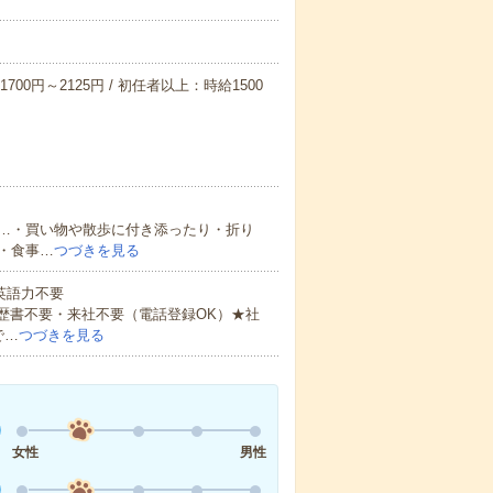
700円～2125円 / 初任者以上：時給1500
…・買い物や散歩に付き添ったり・折り
・食事…
つづきを見る
 英語力不要
歴書不要・来社不要（電話登録OK）★社
で…
つづきを見る
女性
男性