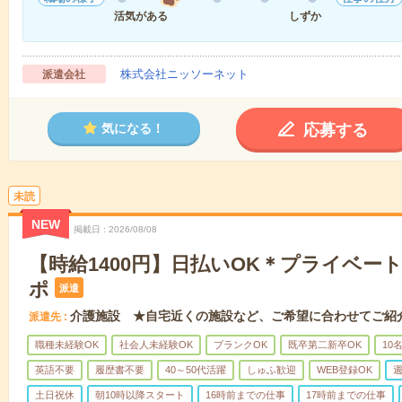
活気がある
しずか
株式会社ニッソーネット
派遣会社
応募する
気になる！
未読
NEW
掲載日
2026/08/08
【時給1400円】日払いOK＊プライベー
ポ
派遣
介護施設 ★自宅近くの施設など、ご希望に合わせてご紹
派遣先
職種未経験OK
社会人未経験OK
ブランクOK
既卒第二新卒OK
10
英語不要
履歴書不要
40～50代活躍
しゅふ歓迎
WEB登録OK
週
土日祝休
朝10時以降スタート
16時前までの仕事
17時前までの仕事