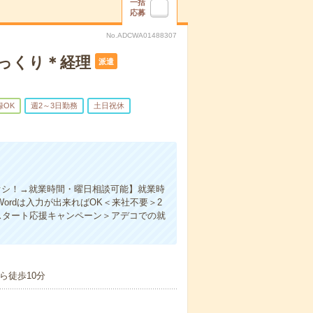
一括
応募
No.ADCWA01488307
ゆっくり＊経理
派遣
録OK
週2～3日勤務
土日祝休
チオシ！→就業時間・曜日相談可能】就業時
ordは入力が出来ればOK＜来社不要＞2
スタート応援キャンペーン＞アデコでの就
ら徒歩10分