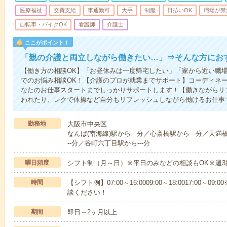
医療福祉
交費支給
車通勤可
大手
制服
日払いOK
職場が禁
自転車・バイクOK
看護師
介護士
ここがポイント！
「親の介護と両立しながら働きたい…」⇒そんな方にお
【働き方の相談OK】「お昼休みは一度帰宅したい」「家から近い職
でのお悩み相談OK！【介護のプロが就業までサポート】コーディネ
なたのお仕事スタートまでしっかりサポートします！【働きながらリ
われたり、レクで体操など自分もリフレッシュしながら働けるお仕事
勤務地
大阪市中央区
なんば(南海線)駅から---分／心斎橋駅から---分／天
--分／谷町六丁目駅から---分
曜日頻度
シフト制（月～日）※平日のみなどの相談もOK※週3
時間
【シフト例】07:00～16:0009:00～18:0017:00
談ください！
期間
即日～2ヶ月以上