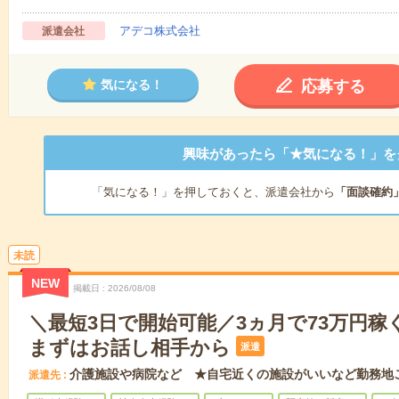
アデコ株式会社
派遣会社
応募する
気になる！
興味があったら「★気になる！」を
「気になる！」を押しておくと、派遣会社から
「面談確約
未読
NEW
掲載日
2026/08/08
＼最短3日で開始可能／3ヵ月で73万円稼
まずはお話し相手から
派遣
介護施設や病院など ★自宅近くの施設がいいなど勤務地
派遣先