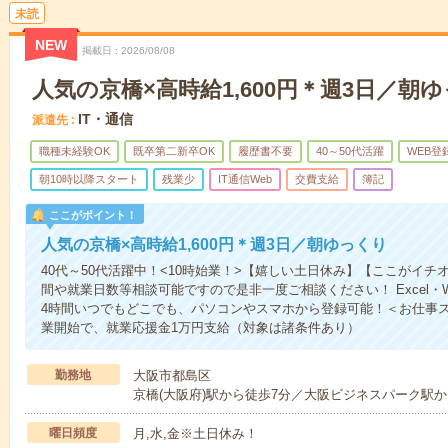
未読
NEW
掲載日
2026/08/08
人気の京橋×高時給1,600円＊週3日／朝
IT・通信
派遣先
職種未経験OK
既卒第二新卒OK
履歴書不要
40～50代活躍
WEB登
朝10時以降スタート
残業少
IT通信Web
交費支給
簿記
ここがポイント！
人気の京橋×高時給1,600円＊週3日／朝ゆっくり
40代～50代活躍中！<10時始業！>【嬉しい土日休み】【ここがイ
間や就業日数等相談可能ですので是非一度ご相談ください！ Excel・W
4時間いつでもどこでも、パソコンやスマホから登録可能！＜お仕事
業開始で、就業応援金1万円支給（対象は諸条件あり）
勤務地
大阪市都島区
京橋(大阪府)駅から徒歩7分／大阪ビジネスパーク駅か
曜日頻度
月,水,金※土日休み！