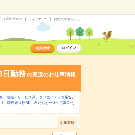
プ・お問い合わせ
サイトマップ
掲載のお問い合わせ
会員登録
ログイン
3日勤務
の派遣のお仕事情報
業・販売・サービス系
、
クリエイティブ系
など
り
、
職種未経験OK
、
友だちと一緒の応募OK
な
新着順