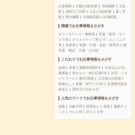
心斎橋駅
京橋(大阪府)駅
長堀橋駅
玉造
駅
谷町六丁目駅
大正(大阪府)駅
森ノ宮
駅
西大橋駅
今福鶴見駅
松屋町駅
職種でお仕事情報をさがす
オフィスワーク・事務系
営業・販売・サー
ビス系
クリエイティブ系
IT・エンジニア
系
技術系
医療・介護・福祉・教育系
軽
作業・物流・工場・その他
こだわりでお仕事情報をさがす
短期
単発
職種未経験OK
10名以上の大
量募集
友だちと一緒の応募OK
在宅・リモ
ートワーク
週4日勤務
土日祝のみ勤務
残業なし
副業・WワークOK
交通費別途支
給あり
語学力が活かせる
人気のワードでお仕事情報をさがす
急募
年齢不問
財団法人
英語
書類チェ
ック
テレビ局
封入
大学