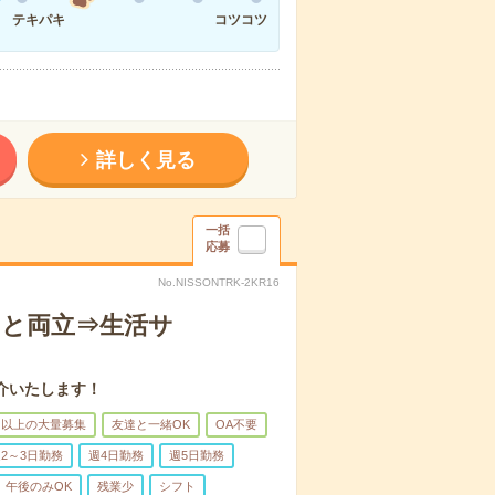
テキパキ
コツコツ
詳しく見る
一括
応募
No.NISSONTRK-2KR16
トと両立⇒生活サ
介いたします！
名以上の大量募集
友達と一緒OK
OA不要
2～3日勤務
週4日勤務
週5日勤務
午後のみOK
残業少
シフト