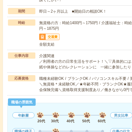
期間
即日～2ヶ月以上 ■開始日の相談OK！
時給
無資格の方：時給1400円～1750円 / 介護福祉士：時給1
円～1875円
交通費
全額支給
仕事内容
介護関連
／利用者の方の日常生活をサポート！＼▽具体的には
紙や体操などのレクレーションに 一緒に参加したり
応募資格
職種未経験OK / ブランクOK / パソコンスキル不要 /
＼無資格＊未経験OK／★年齢不問・ブランクOK★履
会保険完備＼資格取得支援制度あり／働きながら0円
職場の雰囲気
年齢層
男女比率
20代
30代
40代
50代
60代
職場の様子
仕事の仕方