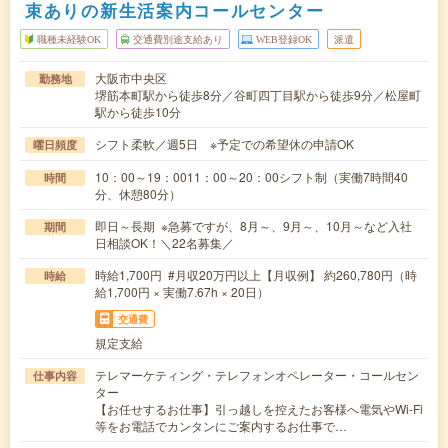
束ありの新生活案内コールセンター
職種未経験OK
交通費別途支給あり
WEB登録OK
派遣
大阪市中央区
勤務地
堺筋本町駅から徒歩8分／谷町四丁目駅から徒歩9分／松屋町
駅から徒歩10分
シフト柔軟／週5日 ※予定での希望休の申請OK
曜日頻度
10：00～19：0011：00～20：00シフト制（実働7時間40
時間
分、休憩80分）
即日～長期 ※急募ですが、8月～、9月～、10月～など入社
期間
日相談OK！＼22名募集／
時給1,700円 #月収20万円以上【月収例】 約260,780円（時
時給
給1,700円 × 実働7.67h × 20日）
交通費
規定支給
テレマーケティング・テレフォンオペレーター・コールセン
仕事内容
ター
【お任せするお仕事】引っ越しを控えたお客様へ電気やWi-Fi
等をお電話でカンタンにご案内するお仕事で…