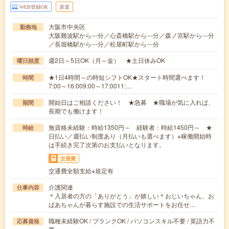
WEB登録OK
派遣
大阪市中央区
勤務地
大阪難波駅から---分／心斎橋駅から---分／森ノ宮駅から---分
／長堀橋駅から---分／松屋町駅から---分
週2日～5日OK（月～金） ★土日休みOK
曜日頻度
★1日4時間～の時短シフトOK★スタート時間選べます！
時間
7:00～16:009:00～17:0011:…
開始日はご相談ください！ ★急募 ★職場が気に入れば、
期間
長期でも働けます！
無資格未経験：時給1350円～ 経験者：時給1450円～ ★
時給
日払い／週払い制度あり（月払いも選べます）※稼働開始時
は手続き完了次第のお支払いとなります。
交通費
交通費全額支給※規定有
介護関連
仕事内容
＊入居者の方の「ありがとう」が嬉しい＊おじいちゃん、お
ばあちゃんが暮らす施設での生活サポートをお任せ…
職種未経験OK / ブランクOK / パソコンスキル不要 / 英語力不
応募資格