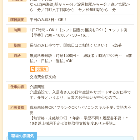
なんば(南海線)駅から---分／淀屋橋駅から---分／森ノ宮駅か
ら---分／谷町六丁目駅から---分／松屋町駅から---分
平日のみ週3日～OK！
曜日頻度
1日7時間～OK！【シフト固定の相談もOK！】▼シフト例
時間
【早番】7:00～16:00／7:30～16…
長期のお仕事です。開始日はご相談ください！ ※急募
期間
無資格未経験：時給1500円～ 経験者：時給1700円～ ※前
時給
払い・日払い・週払いOK
交通費
交通費全額支給
介護関連
仕事内容
介護施設で、入居者さんの日常生活をサポートするお仕事で
す。介護というより、日常のお手伝いが中心なので…
職種未経験OK / ブランクOK / パソコンスキル不要 / 英語力不
応募資格
要
【無資格・未経験OK】＊年齢・学歴不問！履歴書不要！＊
10名以上採用予定≪資格取得支援制度あり≫受講…
職場の雰囲気