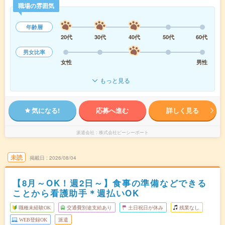
職場の雰囲気
年齢層
20代
30代
40代
50代
60代
男女比率
女性
男性
もっと見る
気になる!
応募へ進む
詳しく見る
派遣会社
株式会社ピーシーポート
未読
掲載日
2026/08/04
【8月～OK！週2日～】食事の準備などできる
ことから看護助手＊週払いOK
職種未経験OK
交通費別途支給あり
土日祝日が休み
残業なし
WEB登録OK
派遣