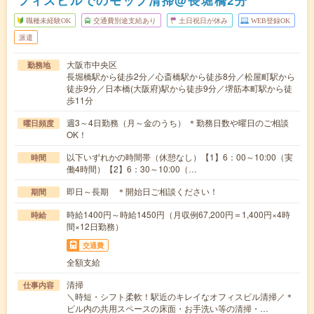
フィスビルでのモップ清掃@長堀橋2分
職種未経験OK
交通費別途支給あり
土日祝日が休み
WEB登録OK
派遣
大阪市中央区
勤務地
長堀橋駅から徒歩2分／心斎橋駅から徒歩8分／松屋町駅から
徒歩9分／日本橋(大阪府)駅から徒歩9分／堺筋本町駅から徒
歩11分
週3～4日勤務（月～金のうち） ＊勤務日数や曜日のご相談
曜日頻度
OK！
以下いずれかの時間帯（休憩なし）【1】6：00～10:00（実
時間
働4時間）【2】6：30～10:00（…
即日～長期 ＊開始日ご相談ください！
期間
時給1400円～時給1450円（月収例67,200円＝1,400円×4時
時給
間×12日勤務）
交通費
全額支給
清掃
仕事内容
＼時短・シフト柔軟！駅近のキレイなオフィスビル清掃／＊
ビル内の共用スペースの床面・お手洗い等の清掃・…