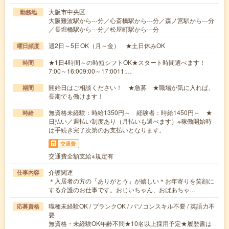
大阪市中央区
勤務地
大阪難波駅から---分／心斎橋駅から---分／森ノ宮駅から---分
／長堀橋駅から---分／松屋町駅から---分
週2日～5日OK（月～金） ★土日休みOK
曜日頻度
★1日4時間～の時短シフトOK★スタート時間選べます！
時間
7:00～16:009:00～17:0011:…
開始日はご相談ください！ ★急募 ★職場が気に入れば、
期間
長期でも働けます！
無資格未経験：時給1350円～ 経験者：時給1450円～ ★
時給
日払い／週払い制度あり（月払いも選べます）※稼働開始時
は手続き完了次第のお支払いとなります。
交通費
交通費全額支給※規定有
介護関連
仕事内容
＊入居者の方の「ありがとう」が嬉しい＊お年寄りを笑顔に
する介護のお仕事です。おじいちゃん、おばあちゃ…
職種未経験OK / ブランクOK / パソコンスキル不要 / 英語力不
応募資格
要
無資格・未経験OK年齢不問★10名以上採用予定★履歴書は