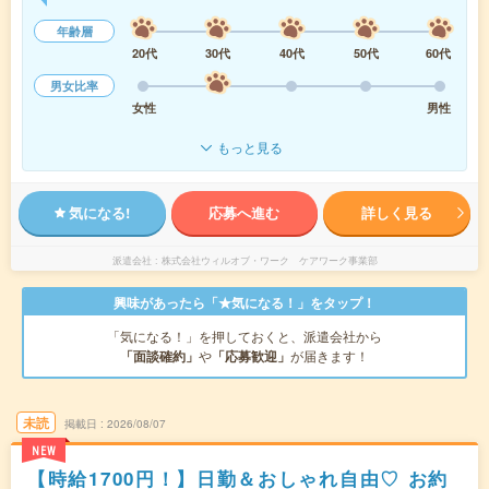
年齢層
20代
30代
40代
50代
60代
男女比率
女性
男性
もっと見る
気になる!
応募へ進む
詳しく見る
派遣会社
株式会社ウィルオブ・ワーク ケアワーク事業部
興味があったら「★気になる！」をタップ！
「気になる！」を押しておくと、派遣会社から
「面談確約」
や
「応募歓迎」
が届きます！
未読
掲載日
2026/08/07
NEW
【時給1700円！】日勤＆おしゃれ自由♡ お約