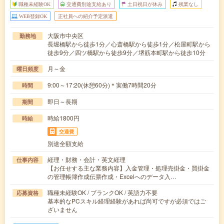
職種未経験OK
交通費別途支給あり
土日祝日が休み
残業なし
WEB登録OK
正社員への紹介予定派遣
大阪市中央区
勤務地
長堀橋駅から徒歩1分／心斎橋駅から徒歩1分／松屋町駅から
徒歩9分／四ツ橋駅から徒歩9分／堺筋本町駅から徒歩10分
月～金
曜日頻度
9:00～17:20(休憩60分)＊実働7時間20分
時間
即日～長期
期間
時給1800円
時給
交通費
別途全額支給
経理・財務・会計・英文経理
仕事内容
【お任せする主な業務内容】入金管理・処理売掛金・買掛金
の管理帳簿作成伝票作成・Excelへのデータ入…
職種未経験OK / ブランクOK / 英語力不要
応募資格
基本的なPCスキル経理経験があれば尚可ですが必須ではご
ざいません