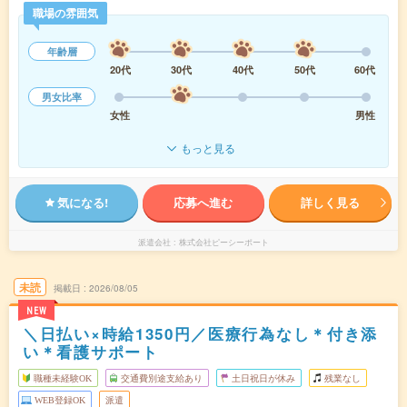
職場の雰囲気
年齢層
20代
30代
40代
50代
60代
男女比率
女性
男性
もっと見る
気になる!
応募へ進む
詳しく見る
派遣会社
株式会社ピーシーポート
未読
掲載日
2026/08/05
NEW
＼日払い×時給1350円／医療行為なし＊付き添
い＊看護サポート
職種未経験OK
交通費別途支給あり
土日祝日が休み
残業なし
WEB登録OK
派遣