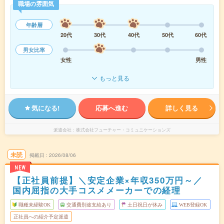
職場の雰囲気
年齢層
20代
30代
40代
50代
60代
男女比率
女性
男性
もっと見る
気になる!
応募へ進む
詳しく見る
派遣会社
株式会社フューチャー・コミュニケーションズ
未読
掲載日
2026/08/06
NEW
【正社員前提】＼安定企業×年収350万円～／
国内屈指の大手コスメメーカーでの経理
職種未経験OK
交通費別途支給あり
土日祝日が休み
WEB登録OK
正社員への紹介予定派遣