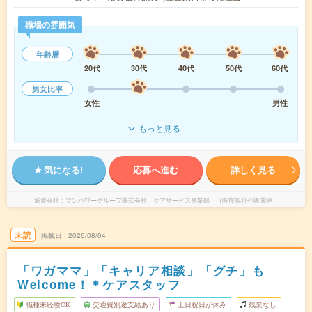
職場の雰囲気
年齢層
20代
30代
40代
50代
60代
男女比率
女性
男性
もっと見る
気になる!
応募へ進む
詳しく見る
派遣会社
マンパワーグループ株式会社 ケアサービス事業部 （医療福祉介護関連）
未読
掲載日
2026/08/04
「ワガママ」「キャリア相談」「グチ」も
Welcome！＊ケアスタッフ
職種未経験OK
交通費別途支給あり
土日祝日が休み
残業なし