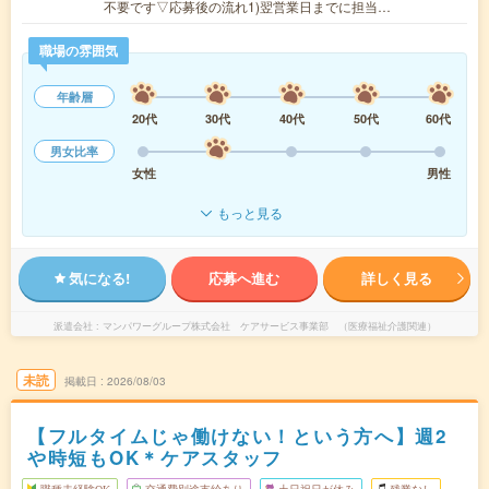
不要です▽応募後の流れ1)翌営業日までに担当…
職場の雰囲気
年齢層
20代
30代
40代
50代
60代
男女比率
女性
男性
もっと見る
気になる!
応募へ進む
詳しく見る
派遣会社
マンパワーグループ株式会社 ケアサービス事業部 （医療福祉介護関連）
未読
掲載日
2026/08/03
【フルタイムじゃ働けない！という方へ】週2
や時短もOK＊ケアスタッフ