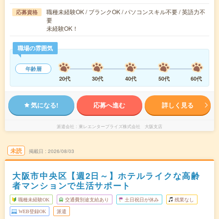
職種未経験OK / ブランクOK / パソコンスキル不要 / 英語力不
応募資格
要
未経験OK！
職場の雰囲気
年齢層
20代
30代
40代
50代
60代
気になる!
応募へ進む
詳しく見る
派遣会社
東レエンタープライズ株式会社 大阪支店
未読
掲載日
2026/08/03
大阪市中央区【週2日～】ホテルライクな高齢
者マンションで生活サポート
職種未経験OK
交通費別途支給あり
土日祝日が休み
残業なし
WEB登録OK
派遣