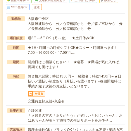
職種未経験OK
交通費別途支給あり
土日祝日が休み
残業なし
WEB登録OK
派遣
大阪市中央区
勤務地
大阪難波駅から---分／心斎橋駅から---分／森ノ宮駅から---分
／長堀橋駅から---分／松屋町駅から---分
週2日～5日OK（月～金） ★土日休みOK
曜日頻度
★1日4時間～の時短シフトOK★スタート時間選べます！
時間
7:00～16:009:00～17:0011:…
開始日はご相談ください！ ★急募 ★職場が気に入れば、
期間
長期でも働けます！
無資格未経験：時給1350円～ 経験者：時給1450円～★日
時給
払い／週払い制度あり（月払いも選べます）※稼働開始時は
手続き完了次第のお支払いとなります。
交通費
交通費全額支給※規定有
介護関連
仕事内容
＊入居者の方の「ありがとう」が嬉しい＊おじいちゃん、お
ばあちゃんが暮らす施設での生活サポートをお任せ…
職種未経験OK / ブランクOK / パソコンスキル不要 / 英語力不
応募資格