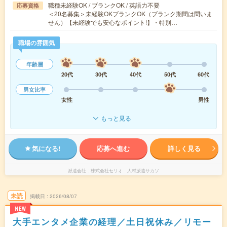
職種未経験OK / ブランクOK / 英語力不要
応募資格
＜20名募集＞未経験OKブランクOK（ブランク期間は問いま
せん）【未経験でも安心なポイント!】・特別…
職場の雰囲気
年齢層
20代
30代
40代
50代
60代
男女比率
女性
男性
もっと見る
気になる!
応募へ進む
詳しく見る
派遣会社
株式会社セリオ 人材派遣サカソ
未読
掲載日
2026/08/07
NEW
大手エンタメ企業の経理／土日祝休み／リモー