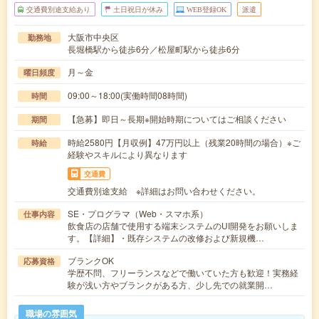
交通費別途支給あり
土日祝日が休み
WEB登録OK
派遣
大阪市中央区
勤務地
長堀橋駅から徒歩6分／松屋町駅から徒歩6分
月～金
曜日頻度
09:00～18:00(実働時間08時間)
時間
【急募】即日～長期※開始時期についてはご相談ください
期間
時給2580円【月収例】47万円以上（残業20時間の場合）※ご
時給
経験やスキルにより異なります
交通費
交通費別途支給 ※詳細はお問い合わせください。
SE・プログラマ（Web・スマホ系）
仕事内容
飲食店の店舗で使用する端末システムのUI開発をお願いしま
す。【詳細】・既存システムの改修および新規機…
ブランクOK
応募資格
学歴不問、フリーランスなどで働いていた方も歓迎！実務経
験が浅い方やブランクがある方、少し先での就業開…
職場の雰囲気