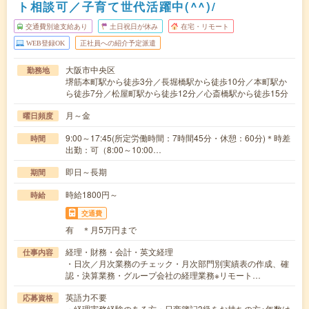
ト相談可／子育て世代活躍中(^^)/
交通費別途支給あり
土日祝日が休み
在宅・リモート
WEB登録OK
正社員への紹介予定派遣
大阪市中央区
勤務地
堺筋本町駅から徒歩3分／長堀橋駅から徒歩10分／本町駅か
ら徒歩7分／松屋町駅から徒歩12分／心斎橋駅から徒歩15分
月～金
曜日頻度
9:00～17:45(所定労働時間：7時間45分・休憩：60分)＊時差
時間
出勤：可（8:00～10:00…
即日～長期
期間
時給1800円～
時給
交通費
有 ＊月5万円まで
経理・財務・会計・英文経理
仕事内容
・日次／月次業務のチェック・月次部門別実績表の作成、確
認・決算業務・グループ会社の経理業務※リモート…
英語力不要
応募資格
・経理実務経験のある方・日商簿記3級をお持ちの方※年数は