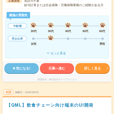
英語力不要
応募資格
給与計算または社会保険・労働保険業務のご経験がある方
職場の雰囲気
年齢層
20代
30代
40代
50代
60代
男女比率
女性
男性
もっと見る
気になる!
応募へ進む
詳しく見る
派遣会社
株式会社キャリアエンジン
未読
掲載日
2026/08/02
【QML】飲食チェーン向け端末のUI開発