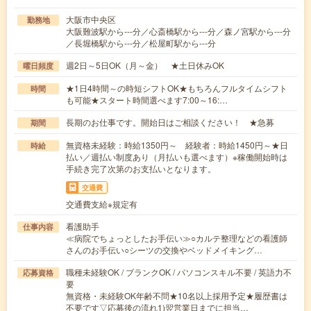
大阪市中央区
勤務地
大阪難波駅から---分／心斎橋駅から---分／森ノ宮駅から---分
／長堀橋駅から---分／松屋町駅から---分
週2日～5日OK（月～金） ★土日休みOK
曜日頻度
★1日4時間～の時短シフトOK★もちろんフルタイムシフト
時間
も可能★スタート時間選べます7:00～16:…
長期のお仕事です。開始日はご相談ください！ ★急募
期間
無資格未経験：時給1350円～ 経験者：時給1450円～★日
時給
払い／週払い制度あり（月払いも選べます）※稼働開始時は
手続き完了次第のお支払いとなります。
交通費
交通費支給※規定有
看護助手
仕事内容
≪病院でちょっとしたお手伝い≫○カルテ整理などの看護師
さんのお手伝い○シーツの交換やベッドメイキング…
職種未経験OK / ブランクOK / パソコンスキル不要 / 英語力不
応募資格
要
無資格・未経験OK年齢不問★10名以上採用予定★履歴書は
不要です▽応募後の流れ1)翌営業日までに担当…