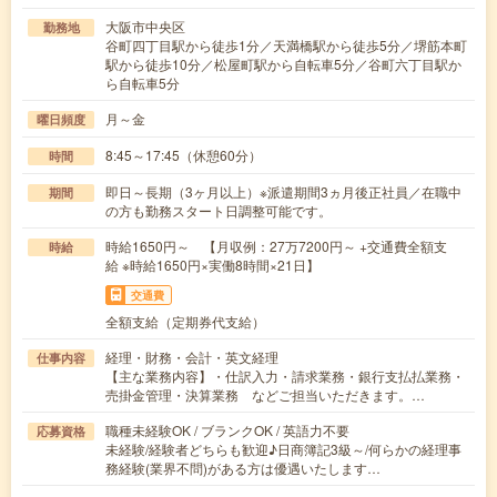
大阪市中央区
勤務地
谷町四丁目駅から徒歩1分／天満橋駅から徒歩5分／堺筋本町
駅から徒歩10分／松屋町駅から自転車5分／谷町六丁目駅か
ら自転車5分
月～金
曜日頻度
8:45～17:45（休憩60分）
時間
即日～長期（3ヶ月以上）※派遣期間3ヵ月後正社員／在職中
期間
の方も勤務スタート日調整可能です。
時給1650円～ 【月収例：27万7200円～ +交通費全額支
時給
給 ※時給1650円×実働8時間×21日】
交通費
全額支給（定期券代支給）
経理・財務・会計・英文経理
仕事内容
【主な業務内容】・仕訳入力・請求業務・銀行支払払業務・
売掛金管理・決算業務 などご担当いただきます。…
職種未経験OK / ブランクOK / 英語力不要
応募資格
未経験/経験者どちらも歓迎♪日商簿記3級～/何らかの経理事
務経験(業界不問)がある方は優遇いたします…