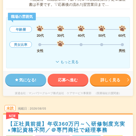
書は不要です。▽応募後の流れ1)翌営業日まで…
職場の雰囲気
年齢層
20代
30代
40代
50代
60代
男女比率
女性
男性
もっと見る
気になる!
応募へ進む
詳しく見る
派遣会社
マンパワーグループ株式会社 ケアサービス事業部 （医療福祉介護関連）
未読
掲載日
2026/08/05
NEW
【正社員前提】年収360万円～＼研修制度充実
×簿記資格不問／＠専門商社で経理事務