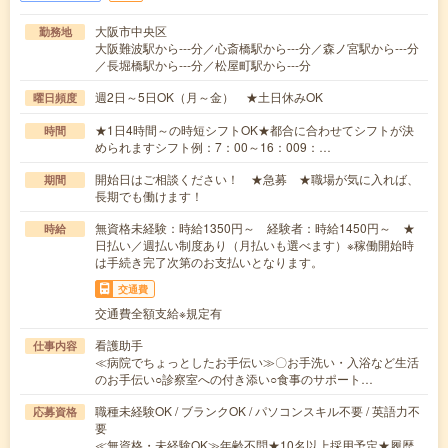
大阪市中央区
勤務地
大阪難波駅から---分／心斎橋駅から---分／森ノ宮駅から---分
／長堀橋駅から---分／松屋町駅から---分
週2日～5日OK（月～金） ★土日休みOK
曜日頻度
★1日4時間～の時短シフトOK★都合に合わせてシフトが決
時間
められますシフト例：7：00～16：009：…
開始日はご相談ください！ ★急募 ★職場が気に入れば、
期間
長期でも働けます！
無資格未経験：時給1350円～ 経験者：時給1450円～ ★
時給
日払い／週払い制度あり（月払いも選べます）※稼働開始時
は手続き完了次第のお支払いとなります。
交通費
交通費全額支給※規定有
看護助手
仕事内容
≪病院でちょっとしたお手伝い≫〇お手洗い・入浴など生活
のお手伝い○診察室への付き添い○食事のサポート…
職種未経験OK / ブランクOK / パソコンスキル不要 / 英語力不
応募資格
要
≪無資格・未経験OK≫年齢不問★10名以上採用予定★履歴