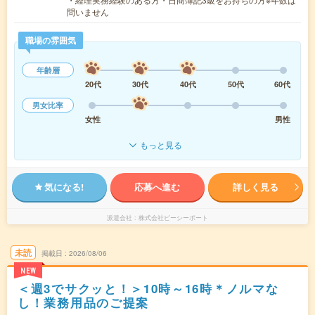
問いません
職場の雰囲気
年齢層
20代
30代
40代
50代
60代
男女比率
女性
男性
もっと見る
気になる!
応募へ進む
詳しく見る
派遣会社
株式会社ピーシーポート
未読
掲載日
2026/08/06
NEW
＜週3でサクッと！＞10時～16時＊ノルマな
し！業務用品のご提案