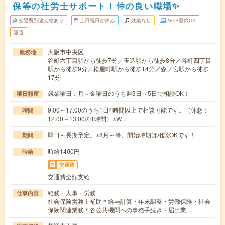
保等の社労士サポート！仲の良い職場✨
交通費別途支給あり
土日祝日が休み
残業なし
WEB登録OK
派遣
大阪市中央区
勤務地
谷町六丁目駅から徒歩7分／玉造駅から徒歩8分／谷町四丁目
駅から徒歩9分／松屋町駅から徒歩14分／森ノ宮駅から徒歩
17分
就業曜日：月～金曜日のうち週3日～5日で相談OK！
曜日頻度
9:00～17:00のうち1日4時間以上で相談可能です。（休憩：
時間
12:00～13:00の1時間）※W…
即日～長期予定。※8月～等、開始時期は相談OKです！
期間
時給1400円
時給
交通費
交通費全額支給
総務・人事・労務
仕事内容
社会保険労務士補助＊給与計算・年末調整・労働保険・社会
保険関連業務＊各公共機関への事務手続き・届出業…