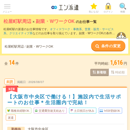
メニュー
気になる!
ログイン
検索
松屋町駅周辺
×
副業・WワークOK
のお仕事一覧
松屋町駅の派遣のお仕事情報です。
オフィスワーク・事務系
、
営業・販売・サービス
系
、
クリエイティブ系
などのお仕事を取り揃えています。副業・WワークOKの条件の
他に、
交通費別途支給あり
、
職種未経験OK
、
友だちと一緒の応募OK
などのこだわり
条件も取り揃えています。
条件の変更
松屋町駅周辺 / 副業・WワークOK
14
1,616
全
件
平均時給:
円
時給順
新着順
未読
掲載日
2026/08/07
NEW
【大阪市中央区で働ける！】施設内で生活サポ
ートのお仕事＊生活圏内で完結！
職種未経験OK
交通費別途支給あり
土日祝日が休み
WEB登録OK
派遣
大阪市中央区
勤務地