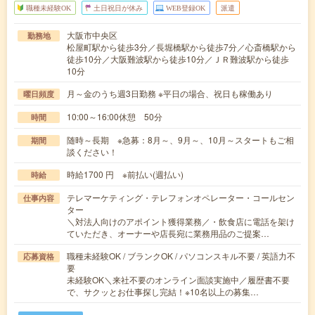
職種未経験OK
土日祝日が休み
WEB登録OK
派遣
大阪市中央区
勤務地
松屋町駅から徒歩3分／長堀橋駅から徒歩7分／心斎橋駅から
徒歩10分／大阪難波駅から徒歩10分／ＪＲ難波駅から徒歩
10分
月～金のうち週3日勤務 ※平日の場合、祝日も稼働あり
曜日頻度
10:00～16:00休憩 50分
時間
随時～長期 ※急募：8月～、9月～、10月～スタートもご相
期間
談ください！
時給1700 円 ※前払い(週払い)
時給
テレマーケティング・テレフォンオペレーター・コールセン
仕事内容
ター
＼対法人向けのアポイント獲得業務／・飲食店に電話を架け
ていただき、オーナーや店長宛に業務用品のご提案…
職種未経験OK / ブランクOK / パソコンスキル不要 / 英語力不
応募資格
要
未経験OK＼来社不要のオンライン面談実施中／履歴書不要
で、サクッとお仕事探し完結！※10名以上の募集…