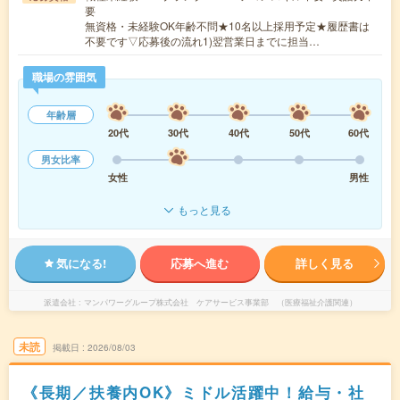
要
無資格・未経験OK年齢不問★10名以上採用予定★履歴書は
不要です▽応募後の流れ1)翌営業日までに担当…
職場の雰囲気
年齢層
20代
30代
40代
50代
60代
男女比率
女性
男性
もっと見る
気になる!
応募へ進む
詳しく見る
派遣会社
マンパワーグループ株式会社 ケアサービス事業部 （医療福祉介護関連）
未読
掲載日
2026/08/03
《長期／扶養内OK》ミドル活躍中！給与・社