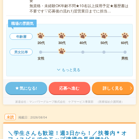
要
無資格・未経験OK年齢不問★10名以上採用予定★履歴書は
不要です▽応募後の流れ1)翌営業日までに担当…
職場の雰囲気
年齢層
20代
30代
40代
50代
60代
男女比率
女性
男性
もっと見る
気になる!
応募へ進む
詳しく見る
派遣会社
マンパワーグループ株式会社 ケアサービス事業部 （医療福祉介護関連）
未読
掲載日
2026/08/04
＼学生さんも歓迎！週3日から！／扶養内＊オ