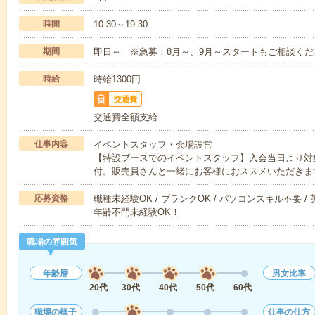
時間
10:30～19:30
期間
即日～ ※急募：8月～、9月～スタートもご相談くだ
時給
時給1300円
交通費
交通費全額支給
仕事内容
イベントスタッフ・会場設営
【特設ブースでのイベントスタッフ】入会当日より対
付。販売員さんと一緒にお客様におススメいただきま
応募資格
職種未経験OK / ブランクOK / パソコンスキル不要 /
年齢不問未経験OK！
職場の雰囲気
年齢層
男女比率
20代
30代
40代
50代
60代
職場の様子
仕事の仕方