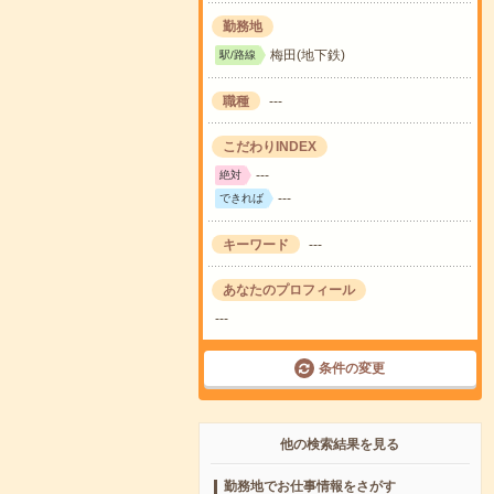
勤務地
梅田(地下鉄)
駅/路線
職種
---
こだわりINDEX
---
絶対
---
できれば
キーワード
---
あなたのプロフィール
---
条件の変更
他の検索結果を見る
勤務地でお仕事情報をさがす