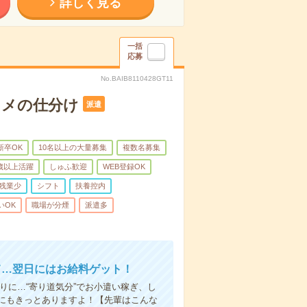
詳しく見る
一括
応募
No.BAIB8110428GT11
スメの仕分け
派遣
新卒OK
10名以上の大量募集
複数名募集
0歳以上活躍
しゅふ歓迎
WEB登録OK
残業少
シフト
扶養控内
いOK
職場が分煙
派遣多
て…翌日にはお給料ゲット！
りに…“寄り道気分”でお小遣い稼ぎ、し
にもきっとありますよ！【先輩はこんな