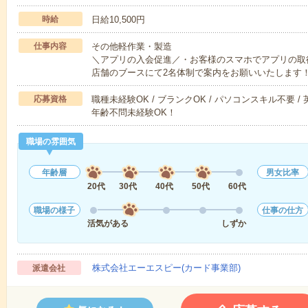
時給
日給10,500円
仕事内容
その他軽作業・製造
＼アプリの入会促進／・お客様のスマホでアプリの取
店舗のブースにて2名体制で案内をお願いいたします
応募資格
職種未経験OK / ブランクOK / パソコンスキル不要 /
年齢不問未経験OK！
職場の雰囲気
年齢層
男女比率
20代
30代
40代
50代
60代
職場の様子
仕事の仕方
活気がある
しずか
株式会社エーエスピー(カード事業部)
派遣会社