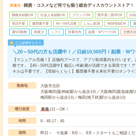
雑貨・コスメなど何でも揃う総合ディスカウントストア！
派遣先
職種未経験OK
社会人未経験OK
ブランクOK
既卒第二新卒OK
10
英語不要
履歴書不要
40～50代活躍
しゅふ歓迎
WEB登録OK
週
週5日勤務
残業少
シフト
扶養控内
副業・WワークOK
交費支
ここがポイント！
＼20～50代の方も活躍中！／日給10,500円！副業・W
【マニュアル完備！】店舗内ブースで、アプリ取得案内を行います。
務です。【40～50代活躍中】幅広い年齢層が活躍できる環境です！
キルは不要です。【登録らくらく】履歴書不要＆来社不要のオンライ
勤務地
大阪市北区
大阪梅田(阪神線)駅から徒歩1分／大阪梅田(阪急線)
梅田駅から徒歩1分／梅田(地下鉄)駅から徒歩1分
曜日頻度
単発
1日～OK！
時間
9：45-17：45
期間
即日～ ※急募：8月～、9月～スタートもご相談くだ