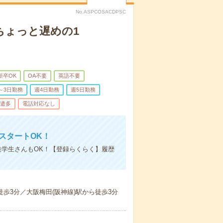
No.ASPCOSACDPSC
ちょっと遅めの1
新卒OK
OA不要
英語不要
～3日勤務
週4日勤務
週5日勤務
遣多
電話対応なし
スタートOK！
発学生さんもOK！【登録らくらく】履歴
徒歩3分／大阪梅田(阪神線)駅から徒歩3分