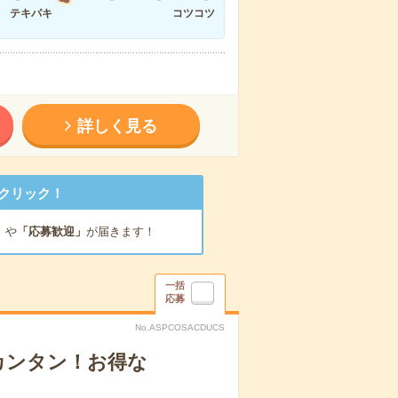
テキパキ
コツコツ
詳しく見る
クリック！
」
や
「応募歓迎」
が届きます！
一括
応募
No.ASPCOSACDUCS
カンタン！お得な