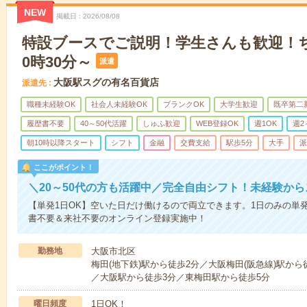
NEW
掲載日
2026/08/08
特設ブースでご説明！学生さんも歓迎！
0時30分～
派遣
大阪駅スグの有名百貨店
派遣先
職種未経験OK
社会人未経験OK
ブランクOK
大学生歓迎
既卒第二
履歴書不要
40～50代活躍
しゅふ歓迎
WEB登録OK
週1OK
週2
朝10時以降スタート
シフト
金融
交費支給
駅歩5分
大手
派
ここがポイント！
＼20～50代の方も活躍中／完全自由シフト！未経験から
【単発1日OK】空いた日だけ働けるので両立できます。1日のみの単
書不要＆来社不要のオンライン登録実施中！
勤務地
大阪市北区
梅田(地下鉄)駅から徒歩2分／大阪梅田(阪急線)駅から
／大阪駅から徒歩3分／東梅田駅から徒歩5分
曜日頻度
1日OK！