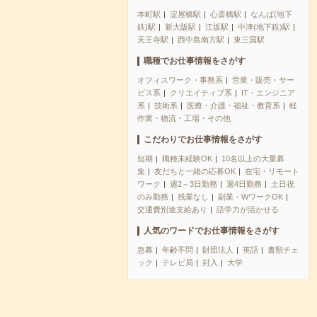
本町駅
淀屋橋駅
心斎橋駅
なんば(地下
鉄)駅
新大阪駅
江坂駅
中津(地下鉄)駅
天王寺駅
西中島南方駅
東三国駅
職種でお仕事情報をさがす
オフィスワーク・事務系
営業・販売・サー
ビス系
クリエイティブ系
IT・エンジニア
系
技術系
医療・介護・福祉・教育系
軽
作業・物流・工場・その他
こだわりでお仕事情報をさがす
短期
職種未経験OK
10名以上の大量募
集
友だちと一緒の応募OK
在宅・リモート
ワーク
週2～3日勤務
週4日勤務
土日祝
のみ勤務
残業なし
副業・WワークOK
交通費別途支給あり
語学力が活かせる
人気のワードでお仕事情報をさがす
急募
年齢不問
財団法人
英語
書類チェ
ック
テレビ局
封入
大学