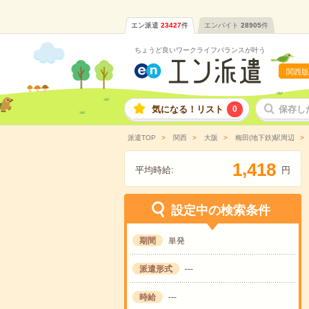
エン派遣
23427
件
エンバイト
28905
件
ちょうど良いワークライフバランスが叶う
関西版
気になる！リスト
0
保存し
派遣TOP
関西
大阪
梅田(地下鉄)駅周辺
,
1
4
1
8
平均時給:
円
設定中の検索条件
期間
単発
派遣形式
---
時給
---