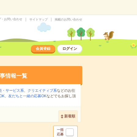
プ・お問い合わせ
サイトマップ
掲載のお問い合わせ
会員登録
ログイン
事情報一覧
売・サービス系
、
クリエイティブ系
などのお仕
OK
、
友だちと一緒の応募OK
などでもお探し頂
新着順
一括
応募