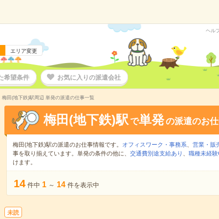
ヘル
エリア変更
た希望条件
お気に入りの派遣会社
梅田(地下鉄)駅周辺 単発の派遣の仕事一覧
梅田(地下鉄)駅
単発
で
の派遣のお仕
梅田(地下鉄)駅の派遣のお仕事情報です。
オフィスワーク・事務系
、
営業・販
事を取り揃えています。単発の条件の他に、
交通費別途支給あり
、
職種未経験
けます。
14
1
14
件中
～
件を表示中
未読