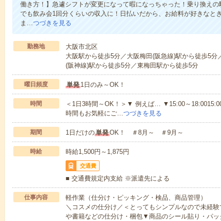
働き方！】急遽シフトが変更になって暇になっちゃった！乗り換えの
でも飲み会1回分くらいの収入に！日払いだから、お給料が好きなと
ま…
つづきを見る
勤務地
大阪市北区
大阪駅から徒歩5分／大阪梅田(阪急線)駅から徒歩5分
(阪神線)駅から徒歩5分／東梅田駅から徒歩5分
曜日頻度
単発
1日のみ～OK！
時間
＜1日3時間～OK！＞▼ 例えば… ▼15:00～18:0015:00
時間もお気軽にご…
つづきを見る
期間
1日だけの
単発
OK！ ＃8月～ ＃9月～
時給
時給1,500円～1,875円
交通費
■ 交通費規定内支給 ※派遣先による
仕事内容
軽作業（仕分け・ピッキング・検品、商品管理）
＼コスメの仕分け／＜とってもシンプルなので未経験
や書籍などの仕分け・梱包▼商品のシール貼り・パッ