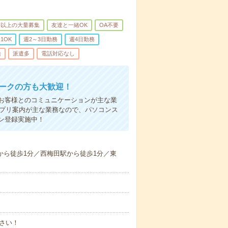
名以上の大量募集
友達と一緒OK
OA不要
1OK
週2～3日勤務
週4日勤務
給
派遣多
電話対応なし
ワークの方も大歓迎！
お客様とのコミュニケーションが主な業
アプリ案内が主な業務なので、パソコンス
ン登録実施中！
駅から徒歩1分／西梅田駅から徒歩1分／東
さい！