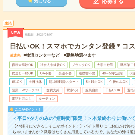
応募する
気になる！
未読
NEW
掲載日
2026/08/07
日払いOK！スマホでカンタン登録＊コ
■物流センターなど ■勤務地選べます
派遣先
職種未経験OK
社会人未経験OK
ブランクOK
大学生歓迎
既卒第二
友達と一緒OK
OA不要
英語不要
履歴書不要
40～50代活躍
6
週1OK
土日祝休
朝10時以降スタート
5ｈ以内OK
午後のみOK
副業・WワークOK
交費支給
駅歩5分
服装自由
日払いOK
週払
電話対応なし
ルーティン
ここがポイント！
＜平日×夕方のみの“短時間”限定！＞本業終わりに働い
【○○帰りにできる…そこがポイント！】バイト帰りに…お出かけ終わ
ちゃいませんか？職場はたくさん用意しているので、あなたの帰り道