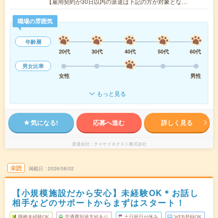
【雇用契約が30日以内の派遣は下記の方が対象とな…
職場の雰囲気
年齢層
20代
30代
40代
50代
60代
男女比率
女性
男性
もっと見る
気になる!
応募へ進む
詳しく見る
派遣会社
テイケイネクスト株式会社
未読
掲載日
2026/08/02
【小規模施設だから安心】未経験OK＊お話し
相手などのサポートからまずはスタート！
職種未経験OK
交通費別途支給あり
土日祝日が休み
WEB登録OK