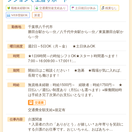
職種未経験OK
交通費別途支給あり
土日祝日が休み
残業なし
WEB登録OK
派遣
千葉県八千代市
勤務地
勝田台駅から---分／八千代中央駅から---分／東葉勝田台駅か
ら---分
週2日～5日OK（月～金） ★土日休みOK
曜日頻度
★1日6時間～の時短シフトOK★スタート時間選べます！
時間
7:00～16:009:00～17:0011:…
開始日はご相談ください！ ★急募 ★職場が気に入れば、
期間
長期でも働けます！
無資格未経験：時給1500円～ 経験者：時給1750円～ ★
時給
日払い／週払い制度あり（月払いも選べます）※稼働開始時
は手続き完了次第のお支払いとなります。
交通費
交通費全額支給※規定有
介護関連
仕事内容
＊入居者の方の「ありがとう」が嬉しい＊お年寄りを笑顔に
する介護のお仕事です。おじいちゃん、おばあちゃ…