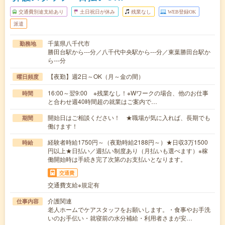
交通費別途支給あり
土日祝日が休み
残業なし
WEB登録OK
派遣
千葉県八千代市
勤務地
勝田台駅から---分／八千代中央駅から---分／東葉勝田台駅か
ら---分
【夜勤】週2日～OK（月～金の間）
曜日頻度
16:00～翌9:00 ※残業なし！※Wワークの場合、他のお仕事
時間
と合わせ週40時間超の就業はご案内で…
開始日はご相談ください！ ★職場が気に入れば、長期でも
期間
働けます！
経験者時給1750円～（夜勤時給2188円～）★日収3万1500
時給
円以上★日払い／週払い制度あり（月払いも選べます）※稼
働開始時は手続き完了次第のお支払いとなります。
交通費
交通費支給※規定有
介護関連
仕事内容
老人ホームでケアスタッフをお願いします。・食事やお手洗
いのお手伝い・就寝前の水分補給・利用者さまが安…