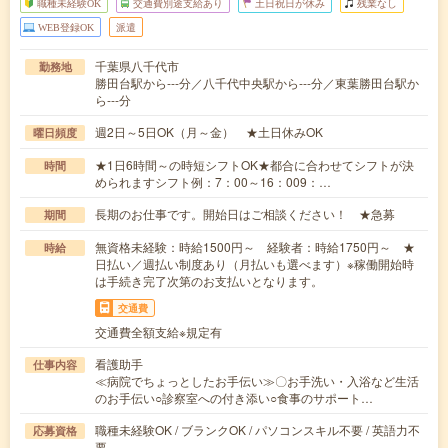
職種未経験OK
交通費別途支給あり
土日祝日が休み
残業なし
WEB登録OK
派遣
千葉県八千代市
勤務地
勝田台駅から---分／八千代中央駅から---分／東葉勝田台駅か
ら---分
週2日～5日OK（月～金） ★土日休みOK
曜日頻度
★1日6時間～の時短シフトOK★都合に合わせてシフトが決
時間
められますシフト例：7：00～16：009：…
長期のお仕事です。開始日はご相談ください！ ★急募
期間
無資格未経験：時給1500円～ 経験者：時給1750円～ ★
時給
日払い／週払い制度あり（月払いも選べます）※稼働開始時
は手続き完了次第のお支払いとなります。
交通費
交通費全額支給※規定有
看護助手
仕事内容
≪病院でちょっとしたお手伝い≫〇お手洗い・入浴など生活
のお手伝い○診察室への付き添い○食事のサポート…
職種未経験OK / ブランクOK / パソコンスキル不要 / 英語力不
応募資格
要