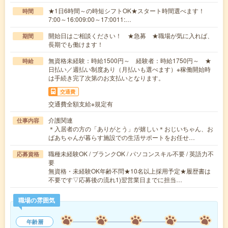
★1日6時間～の時短シフトOK★スタート時間選べます！
時間
7:00～16:009:00～17:0011:…
開始日はご相談ください！ ★急募 ★職場が気に入れば、
期間
長期でも働けます！
無資格未経験：時給1500円～ 経験者：時給1750円～ ★
時給
日払い／週払い制度あり（月払いも選べます）※稼働開始時
は手続き完了次第のお支払いとなります。
交通費
交通費全額支給※規定有
介護関連
仕事内容
＊入居者の方の「ありがとう」が嬉しい＊おじいちゃん、お
ばあちゃんが暮らす施設での生活サポートをお任せ…
職種未経験OK / ブランクOK / パソコンスキル不要 / 英語力不
応募資格
要
無資格・未経験OK年齢不問★10名以上採用予定★履歴書は
不要です▽応募後の流れ1)翌営業日までに担当…
職場の雰囲気
年齢層