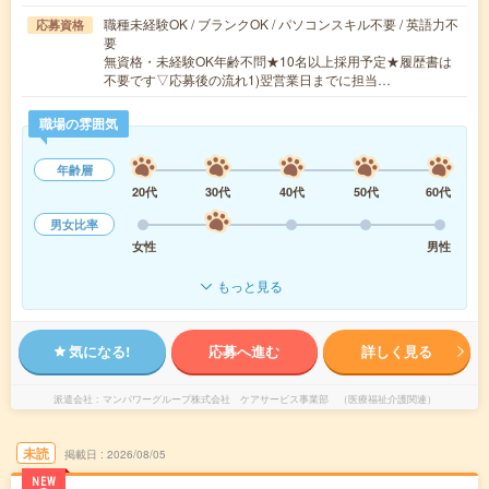
職種未経験OK / ブランクOK / パソコンスキル不要 / 英語力不
応募資格
要
無資格・未経験OK年齢不問★10名以上採用予定★履歴書は
不要です▽応募後の流れ1)翌営業日までに担当…
職場の雰囲気
年齢層
20代
30代
40代
50代
60代
男女比率
女性
男性
もっと見る
気になる!
応募へ進む
詳しく見る
派遣会社
マンパワーグループ株式会社 ケアサービス事業部 （医療福祉介護関連）
未読
掲載日
2026/08/05
NEW