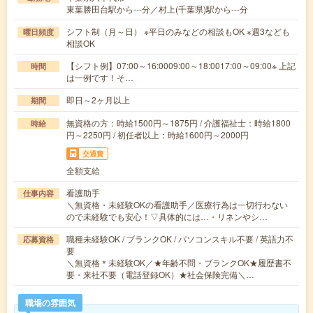
東葉勝田台駅から---分／村上(千葉県)駅から---分
シフト制（月～日） ※平日のみなどの相談もOK ※週3なども
曜日頻度
相談OK
【シフト例】07:00～16:0009:00～18:0017:00～09:00※ 上記
時間
は一例です！そ…
即日～2ヶ月以上
期間
無資格の方：時給1500円～1875円 / 介護福祉士：時給1800
時給
円～2250円 / 初任者以上：時給1600円～2000円
交通費
全額支給
看護助手
仕事内容
＼無資格・未経験OKの看護助手／医療行為は一切行わない
ので未経験でも安心！▽具体的には…・リネンやシ…
職種未経験OK / ブランクOK / パソコンスキル不要 / 英語力不
応募資格
要
＼無資格＊未経験OK／★年齢不問・ブランクOK★履歴書不
要・来社不要（電話登録OK）★社会保険完備＼…
職場の雰囲気