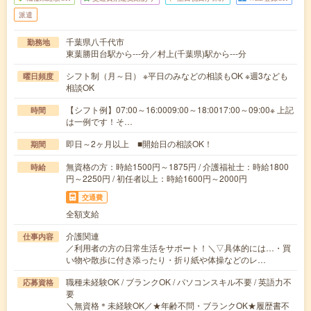
派遣
千葉県八千代市
勤務地
東葉勝田台駅から---分／村上(千葉県)駅から---分
シフト制（月～日） ※平日のみなどの相談もOK ※週3なども
曜日頻度
相談OK
【シフト例】07:00～16:0009:00～18:0017:00～09:00※ 上記
時間
は一例です！そ…
即日～2ヶ月以上 ■開始日の相談OK！
期間
無資格の方：時給1500円～1875円 / 介護福祉士：時給1800
時給
円～2250円 / 初任者以上：時給1600円～2000円
交通費
全額支給
介護関連
仕事内容
／利用者の方の日常生活をサポート！＼▽具体的には…・買
い物や散歩に付き添ったり・折り紙や体操などのレ…
職種未経験OK / ブランクOK / パソコンスキル不要 / 英語力不
応募資格
要
＼無資格＊未経験OK／★年齢不問・ブランクOK★履歴書不