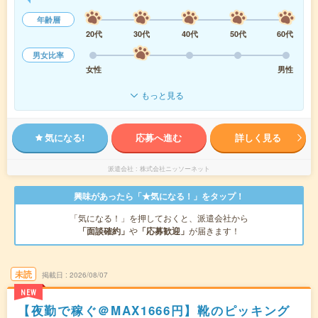
年齢層
20代
30代
40代
50代
60代
男女比率
女性
男性
もっと見る
気になる!
応募へ進む
詳しく見る
派遣会社
株式会社ニッソーネット
興味があったら「★気になる！」をタップ！
「気になる！」を押しておくと、派遣会社から
「面談確約」
や
「応募歓迎」
が届きます！
未読
掲載日
2026/08/07
NEW
【夜勤で稼ぐ＠MAX1666円】靴のピッキング