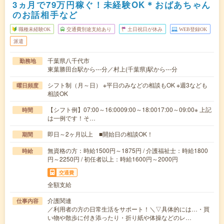
3ヵ月で79万円稼ぐ！未経験OK＊おばあちゃん
のお話相手など
職種未経験OK
交通費別途支給あり
土日祝日が休み
WEB登録OK
派遣
千葉県八千代市
勤務地
東葉勝田台駅から---分／村上(千葉県)駅から---分
シフト制（月～日） ※平日のみなどの相談もOK ※週3なども
曜日頻度
相談OK
【シフト例】07:00～16:0009:00～18:0017:00～09:00※ 上記
時間
は一例です！そ…
即日～2ヶ月以上 ■開始日の相談OK！
期間
無資格の方：時給1500円～1875円 / 介護福祉士：時給1800
時給
円～2250円 / 初任者以上：時給1600円～2000円
交通費
全額支給
介護関連
仕事内容
／利用者の方の日常生活をサポート！＼▽具体的には…・買
い物や散歩に付き添ったり・折り紙や体操などのレ…