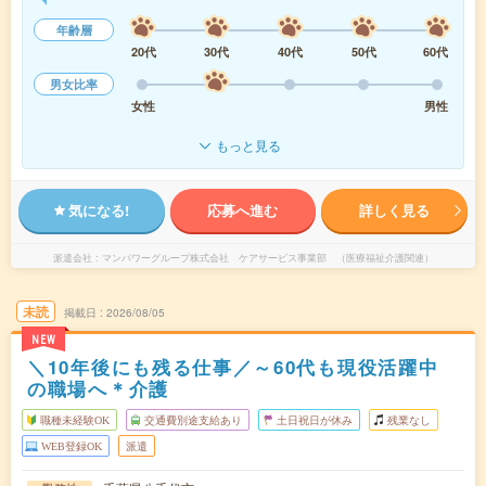
年齢層
20代
30代
40代
50代
60代
男女比率
女性
男性
もっと見る
気になる!
応募へ進む
詳しく見る
派遣会社
マンパワーグループ株式会社 ケアサービス事業部 （医療福祉介護関連）
未読
掲載日
2026/08/05
NEW
＼10年後にも残る仕事／～60代も現役活躍中
の職場へ＊介護
職種未経験OK
交通費別途支給あり
土日祝日が休み
残業なし
WEB登録OK
派遣