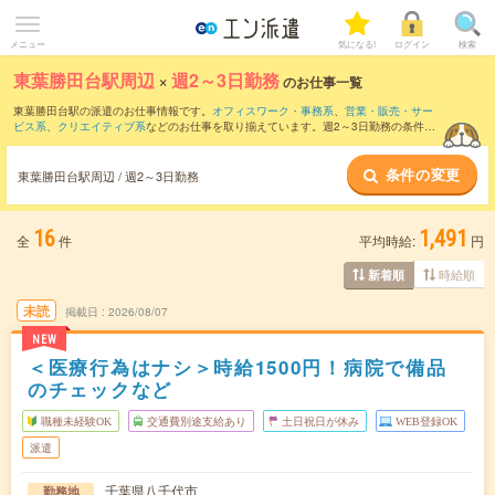
メニュー
気になる!
ログイン
検索
東葉勝田台駅周辺
×
週2～3日勤務
のお仕事一覧
東葉勝田台駅の派遣のお仕事情報です。
オフィスワーク・事務系
、
営業・販売・サー
ビス系
、
クリエイティブ系
などのお仕事を取り揃えています。週2～3日勤務の条件の
他に、
交通費別途支給あり
、
職種未経験OK
、
友だちと一緒の応募OK
などのこだわり
条件も取り揃えています。
条件の変更
東葉勝田台駅周辺 / 週2～3日勤務
16
1,491
全
件
平均時給:
円
時給順
新着順
未読
掲載日
2026/08/07
NEW
＜医療行為はナシ＞時給1500円！病院で備品
のチェックなど
職種未経験OK
交通費別途支給あり
土日祝日が休み
WEB登録OK
派遣
千葉県八千代市
勤務地