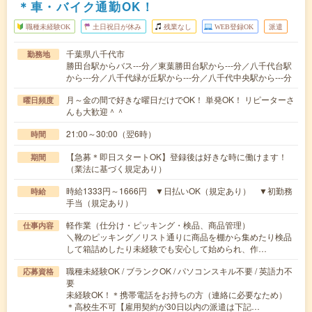
＊車・バイク通勤OK！
職種未経験OK
土日祝日が休み
残業なし
WEB登録OK
派遣
千葉県八千代市
勤務地
勝田台駅からバス---分／東葉勝田台駅から---分／八千代台駅
から---分／八千代緑が丘駅から---分／八千代中央駅から---分
月～金の間で好きな曜日だけでOK！ 単発OK！ リピーターさ
曜日頻度
んも大歓迎＾＾
21:00～30:00（翌6時）
時間
【急募＊即日スタートOK】登録後は好きな時に働けます！
期間
（業法に基づく規定あり）
時給1333円～1666円 ▼日払いOK（規定あり） ▼初勤務
時給
手当（規定あり）
軽作業（仕分け・ピッキング・検品、商品管理）
仕事内容
＼靴のピッキング／リスト通りに商品を棚から集めたり検品
して箱詰めしたり未経験でも安心して始められ、作…
職種未経験OK / ブランクOK / パソコンスキル不要 / 英語力不
応募資格
要
未経験OK！＊携帯電話をお持ちの方（連絡に必要なため）
＊高校生不可【雇用契約が30日以内の派遣は下記…