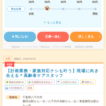
20代
30代
40代
50代
60代
男女比率
女性
男性
もっと見る
気になる!
応募へ進む
詳しく見る
派遣会社
マンパワーグループ株式会社 ケアサービス事業部 （医療福祉介護関連）
未読
掲載日
2026/08/05
NEW
【計画業務・家族対応ナシも叶う】現場に向き
合える＊高齢者ケアスタッフ
職種未経験OK
交通費別途支給あり
土日祝日が休み
残業なし
WEB登録OK
派遣
千葉県八千代市
勤務地
勝田台駅から---分／八千代中央駅から---分／東葉勝田台駅か
ら---分