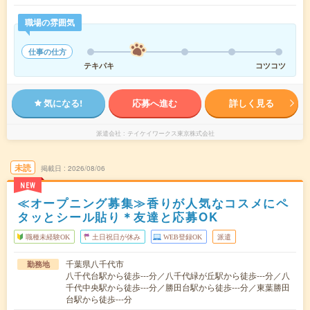
職場の雰囲気
仕事の仕方
テキパキ
コツコツ
気になる!
応募へ進む
詳しく見る
派遣会社
テイケイワークス東京株式会社
未読
掲載日
2026/08/06
NEW
≪オープニング募集≫香りが人気なコスメにペ
タッとシール貼り＊友達と応募OK
職種未経験OK
土日祝日が休み
WEB登録OK
派遣
千葉県八千代市
勤務地
八千代台駅から徒歩---分／八千代緑が丘駅から徒歩---分／八
千代中央駅から徒歩---分／勝田台駅から徒歩---分／東葉勝田
台駅から徒歩---分