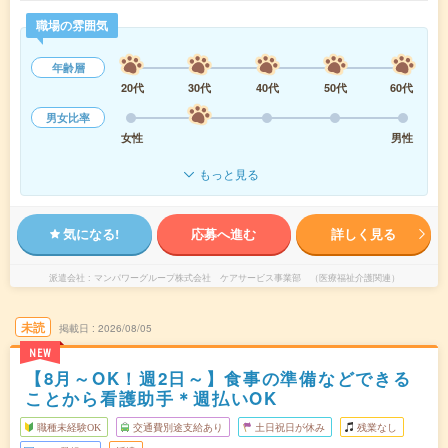
職場の雰囲気
年齢層
20代
30代
40代
50代
60代
男女比率
女性
男性
もっと見る
気になる!
応募へ進む
詳しく見る
派遣会社
マンパワーグループ株式会社 ケアサービス事業部 （医療福祉介護関連）
未読
掲載日
2026/08/05
NEW
【8月～OK！週2日～】食事の準備などできる
ことから看護助手＊週払いOK
職種未経験OK
交通費別途支給あり
土日祝日が休み
残業なし