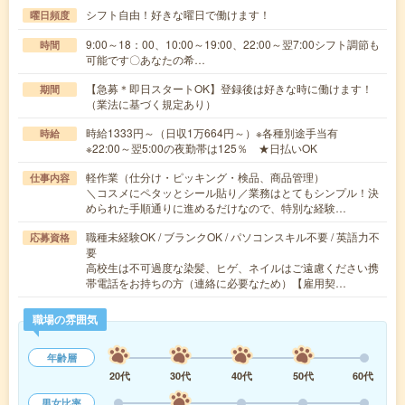
シフト自由！好きな曜日で働けます！
曜日頻度
9:00～18：00、10:00～19:00、22:00～翌7:00シフト調節も
時間
可能です〇あなたの希…
【急募＊即日スタートOK】登録後は好きな時に働けます！
期間
（業法に基づく規定あり）
時給1333円～（日収1万664円～）※各種別途手当有
時給
※22:00～翌5:00の夜勤帯は125％ ★日払いOK
軽作業（仕分け・ピッキング・検品、商品管理）
仕事内容
＼コスメにペタッとシール貼り／業務はとてもシンプル！決
められた手順通りに進めるだけなので、特別な経験…
職種未経験OK / ブランクOK / パソコンスキル不要 / 英語力不
応募資格
要
高校生は不可過度な染髪、ヒゲ、ネイルはご遠慮ください携
帯電話をお持ちの方（連絡に必要なため）【雇用契…
職場の雰囲気
年齢層
20代
30代
40代
50代
60代
男女比率