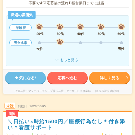
不要です▽応募後の流れ1)翌営業日までに担当…
職場の雰囲気
年齢層
20代
30代
40代
50代
60代
男女比率
女性
男性
もっと見る
気になる!
応募へ進む
詳しく見る
派遣会社
マンパワーグループ株式会社 ケアサービス事業部 （医療福祉介護関連）
未読
掲載日
2026/08/05
NEW
＼日払い×時給1500円／医療行為なし＊付き添
い＊看護サポート