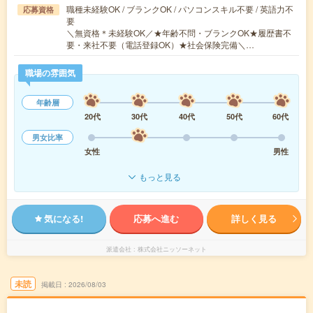
職種未経験OK / ブランクOK / パソコンスキル不要 / 英語力不
応募資格
要
＼無資格＊未経験OK／★年齢不問・ブランクOK★履歴書不
要・来社不要（電話登録OK）★社会保険完備＼…
職場の雰囲気
年齢層
20代
30代
40代
50代
60代
男女比率
女性
男性
もっと見る
気になる!
応募へ進む
詳しく見る
派遣会社
株式会社ニッソーネット
未読
掲載日
2026/08/03