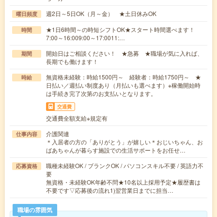
週2日～5日OK（月～金） ★土日休みOK
曜日頻度
★1日6時間～の時短シフトOK★スタート時間選べます！
時間
7:00～16:009:00～17:0011:…
開始日はご相談ください！ ★急募 ★職場が気に入れば、
期間
長期でも働けます！
無資格未経験：時給1500円～ 経験者：時給1750円～ ★
時給
日払い／週払い制度あり（月払いも選べます）※稼働開始時
は手続き完了次第のお支払いとなります。
交通費
交通費全額支給※規定有
介護関連
仕事内容
＊入居者の方の「ありがとう」が嬉しい＊おじいちゃん、お
ばあちゃんが暮らす施設での生活サポートをお任せ…
職種未経験OK / ブランクOK / パソコンスキル不要 / 英語力不
応募資格
要
無資格・未経験OK年齢不問★10名以上採用予定★履歴書は
不要です▽応募後の流れ1)翌営業日までに担当…
職場の雰囲気