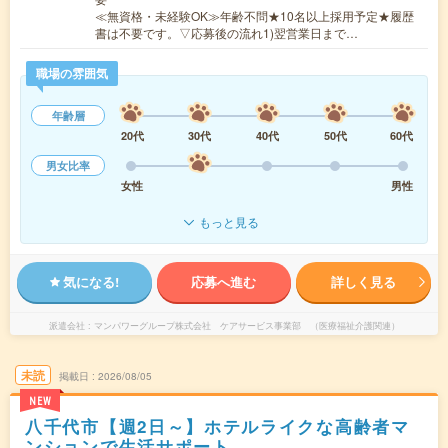
≪無資格・未経験OK≫年齢不問★10名以上採用予定★履歴
書は不要です。▽応募後の流れ1)翌営業日まで…
職場の雰囲気
年齢層
20代
30代
40代
50代
60代
男女比率
女性
男性
もっと見る
気になる!
応募へ進む
詳しく見る
派遣会社
マンパワーグループ株式会社 ケアサービス事業部 （医療福祉介護関連）
未読
掲載日
2026/08/05
NEW
八千代市【週2日～】ホテルライクな高齢者マ
ンションで生活サポート