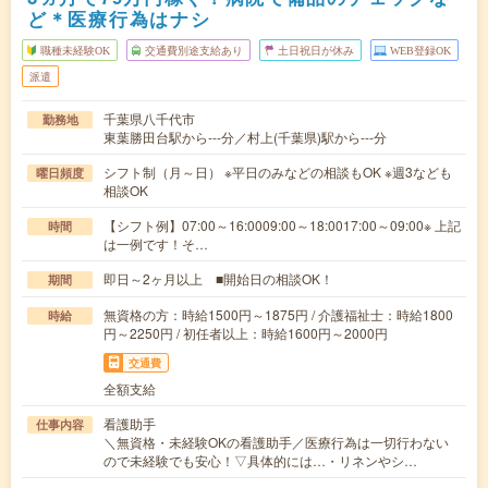
ど＊医療行為はナシ
職種未経験OK
交通費別途支給あり
土日祝日が休み
WEB登録OK
派遣
千葉県八千代市
勤務地
東葉勝田台駅から---分／村上(千葉県)駅から---分
シフト制（月～日） ※平日のみなどの相談もOK ※週3なども
曜日頻度
相談OK
【シフト例】07:00～16:0009:00～18:0017:00～09:00※ 上記
時間
は一例です！そ…
即日～2ヶ月以上 ■開始日の相談OK！
期間
無資格の方：時給1500円～1875円 / 介護福祉士：時給1800
時給
円～2250円 / 初任者以上：時給1600円～2000円
交通費
全額支給
看護助手
仕事内容
＼無資格・未経験OKの看護助手／医療行為は一切行わない
ので未経験でも安心！▽具体的には…・リネンやシ…