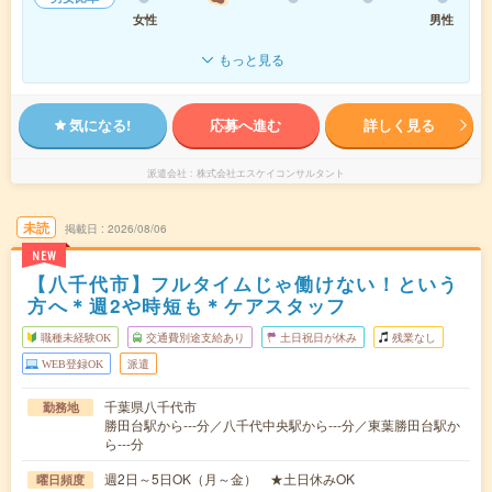
女性
男性
もっと見る
気になる!
応募へ進む
詳しく見る
派遣会社
株式会社エスケイコンサルタント
未読
掲載日
2026/08/06
NEW
【八千代市】フルタイムじゃ働けない！という
方へ＊週2や時短も＊ケアスタッフ
職種未経験OK
交通費別途支給あり
土日祝日が休み
残業なし
WEB登録OK
派遣
千葉県八千代市
勤務地
勝田台駅から---分／八千代中央駅から---分／東葉勝田台駅か
ら---分
週2日～5日OK（月～金） ★土日休みOK
曜日頻度