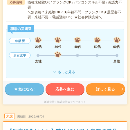
職種未経験OK / ブランクOK / パソコンスキル不要 / 英語力不
応募資格
要
＼無資格＊未経験OK／★年齢不問・ブランクOK★履歴書不
要・来社不要（電話登録OK）★社会保険完備＼…
職場の雰囲気
年齢層
20代
30代
40代
50代
60代
男女比率
女性
男性
もっと見る
気になる!
応募へ進む
詳しく見る
派遣会社
株式会社ニッソーネット
未読
掲載日
2026/08/04