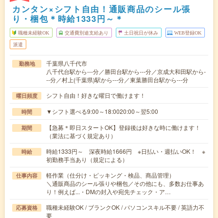
カンタン×シフト自由！通販商品のシール張
り・梱包＊時給1333円～＊
職種未経験OK
交通費別途支給あり
土日祝日が休み
WEB登録OK
派遣
千葉県八千代市
勤務地
八千代台駅から---分／勝田台駅から---分／京成大和田駅から-
--分／村上(千葉県)駅から---分／東葉勝田台駅から---分
シフト自由！好きな曜日で働けます！
曜日頻度
▼シフト選べる9:00～18:0020:00～翌5:00
時間
【急募＊即日スタートOK】登録後は好きな時に働けます！
期間
（業法に基づく規定あり）
時給1333円～ 深夜時給1666円 ※日払い・週払いOK！ ※
時給
初勤務手当あり（規定による）
軽作業（仕分け・ピッキング・検品、商品管理）
仕事内容
＼通販商品のシール張りや梱包／その他にも、多数お仕事あ
り！例えば...・DMの封入や宛先チェック・ア…
職種未経験OK / ブランクOK / パソコンスキル不要 / 英語力不
応募資格
要