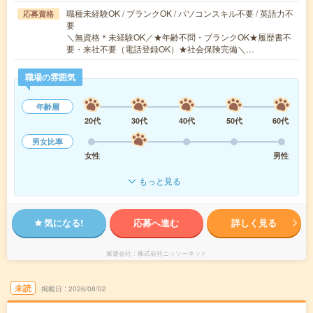
職種未経験OK / ブランクOK / パソコンスキル不要 / 英語力不
応募資格
要
＼無資格＊未経験OK／★年齢不問・ブランクOK★履歴書不
要・来社不要（電話登録OK）★社会保険完備＼…
職場の雰囲気
年齢層
20代
30代
40代
50代
60代
男女比率
女性
男性
もっと見る
気になる!
応募へ進む
詳しく見る
派遣会社
株式会社ニッソーネット
未読
掲載日
2026/08/02