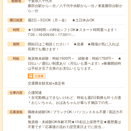
千葉県八千代市
勤務地
勝田台駅から---分／八千代中央駅から---分／東葉勝田台駅か
ら---分
週2日～5日OK（月～金） ★土日休みOK
曜日頻度
★1日6時間～の時短シフトOK★スタート時間選べます！
時間
7:00～16:009:00～17:0011:…
開始日はご相談ください！ ★急募 ★職場が気に入れば、
期間
長期でも働けます！
無資格未経験：時給1500円～ 経験者：時給1750円～ ★
時給
日払い／週払い制度あり（月払いも選べます）※稼働開始時
は手続き完了次第のお支払いとなります。
交通費
交通費全額支給※規定有
介護関連
仕事内容
＊在宅勤務はできないけれど、時短も週2日勤務も叶う介護
＊おじいちゃん、おばあちゃんが暮らす施設での生…
職種未経験OK / ブランクOK / パソコンスキル不要 / 英語力不
応募資格
要
無資格・未経験OK年齢不問★10名以上採用予定★履歴書は
不要です▽応募後の流れ1)翌営業日までに担当…