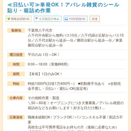
≪日払い可≫単発OK！アパレル雑貨のシール
貼り・箱詰め作業
職種未経験OK
土日祝日が休み
WEB登録OK
派遣
千葉県八千代市
勤務地
八千代中央駅から無料バス10分／八千代緑が丘駅からバス15
分／八千代台駅から徒歩---分／勝田台駅から徒歩---分／東葉
勝田台駅から徒歩---分
平日のみ 1日～OK！
曜日頻度
9:00～18:00（実働8時間）
時間
【単発】1日のみOK！
期間
時給1300円(日収1万400円～) ■初勤務手当あり ※全額現
時給
金手渡し・日払い・週払いOK(規定有)
その他軽作業・製造
仕事内容
＼50～60名！オープニングにつき大量募集／アパレル雑貨の
箱詰めなどをお願いします！好きな日だけ働け…
職種未経験OK / ブランクOK / パソコンスキル不要 / 英語力不
応募資格
要
高校生は不可携帯電話をお持ちの方（連絡に必要なため）