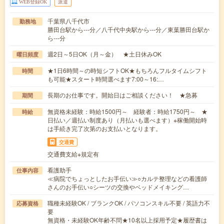
WEB登録OK
派遣
千葉県八千代市
勤務地
勝田台駅から---分／八千代中央駅から---分／東葉勝田台駅か
ら---分
週2日～5日OK（月～金） ★土日休みOK
曜日頻度
★1日6時間～の時短シフトOK★もちろんフルタイムシフト
時間
も可能★スタート時間選べます7:00～16:…
長期のお仕事です。開始日はご相談ください！ ★急募
期間
無資格未経験：時給1500円～ 経験者：時給1750円～ ★
時給
日払い／週払い制度あり（月払いも選べます）※稼働開始時
は手続き完了次第のお支払いとなります。
交通費
交通費支給※規定有
看護助手
仕事内容
≪病院でちょっとしたお手伝い≫○カルテ整理などの看護師
さんのお手伝い○シーツの交換やベッドメイキング…
職種未経験OK / ブランクOK / パソコンスキル不要 / 英語力不
応募資格
要
無資格・未経験OK年齢不問★10名以上採用予定★履歴書は