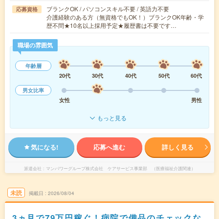
ブランクOK / パソコンスキル不要 / 英語力不要
応募資格
介護経験のある方（無資格でもOK！）ブランクOK年齢・学
歴不問★10名以上採用予定★履歴書は不要です…
職場の雰囲気
年齢層
20代
30代
40代
50代
60代
男女比率
女性
男性
もっと見る
気になる!
応募へ進む
詳しく見る
派遣会社
マンパワーグループ株式会社 ケアサービス事業部 （医療福祉介護関連）
未読
掲載日
2026/08/04
3ヵ月で79万円稼ぐ！病院で備品のチェックな