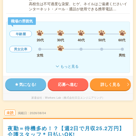
高校生は不可過度な染髪、ヒゲ、ネイルはご遠慮くださいイ
ンターネット・メール・通話が使用できる携帯電話…
職場の雰囲気
年齢層
20代
30代
40代
50代
60代
男女比率
女性
男性
もっと見る
気になる!
応募へ進む
詳しく見る
派遣会社
Workers Lab（株式会社日立エンジニアリング）
未読
掲載日
2026/08/04
夜勤＝待機多め！？【週2日で月収25.2万円】
介護スタッフ＊日払いOK!