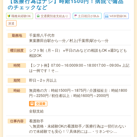
【医療行為はナシ】時給1500円！病院で備品
のチェックなど
職種未経験OK
交通費別途支給あり
土日祝日が休み
WEB登録OK
派遣
千葉県八千代市
勤務地
東葉勝田台駅から---分／村上(千葉県)駅から---分
シフト制（月～日） ※平日のみなどの相談もOK ※週3なども
曜日頻度
相談OK
【シフト例】07:00～16:0009:00～18:0017:00～09:00※ 上記
時間
は一例です！そ…
即日～2ヶ月以上
期間
無資格の方：時給1500円～1875円 / 介護福祉士：時給1800
時給
円～2250円 / 初任者以上：時給1600円～2000円
交通費
全額支給
看護助手
仕事内容
＼無資格・未経験OKの看護助手／医療行為は一切行わない
ので未経験でも安心！▽具体的には…・リネンやシ…