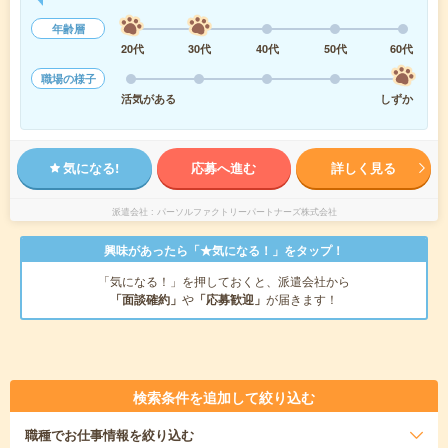
年齢層
20代
30代
40代
50代
60代
職場の様子
活気がある
しずか
気になる!
応募へ進む
詳しく見る
派遣会社
パーソルファクトリーパートナーズ株式会社
興味があったら「★気になる！」をタップ！
「気になる！」を押しておくと、派遣会社から
「面談確約」
や
「応募歓迎」
が届きます！
検索条件を追加して絞り込む
職種
でお仕事情報を絞り込む