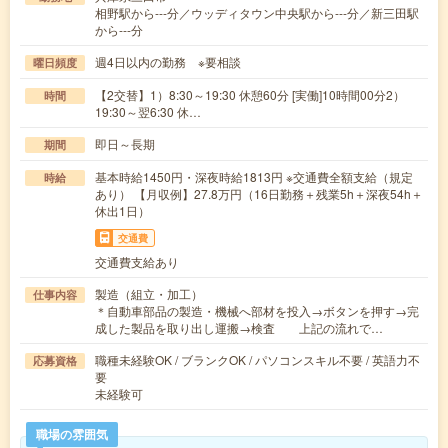
相野駅から---分／ウッディタウン中央駅から---分／新三田駅
から---分
週4日以内の勤務 ※要相談
曜日頻度
【2交替】1）8:30～19:30 休憩60分 [実働]10時間00分2）
時間
19:30～翌6:30 休…
即日～長期
期間
基本時給1450円・深夜時給1813円 ※交通費全額支給（規定
時給
あり） 【月収例】27.8万円（16日勤務＋残業5h＋深夜54h＋
休出1日）
交通費
交通費支給あり
製造（組立・加工）
仕事内容
＊自動車部品の製造・機械へ部材を投入→ボタンを押す→完
成した製品を取り出し運搬→検査 上記の流れで…
職種未経験OK / ブランクOK / パソコンスキル不要 / 英語力不
応募資格
要
未経験可
職場の雰囲気