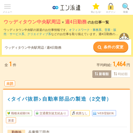
メニュー
気になる!
ログイン
検索
ウッディタウン中央駅周辺
×
週4日勤務
のお仕事一覧
ウッディタウン中央駅の派遣のお仕事情報です。
オフィスワーク・事務系
、
営業・販
売・サービス系
、
クリエイティブ系
などのお仕事を取り揃えています。週4日勤務の条
件の他に、
交通費別途支給あり
、
職種未経験OK
、
友だちと一緒の応募OK
などのこだ
わり条件も取り揃えています。
条件の変更
ウッディタウン中央駅周辺 / 週4日勤務
1
1,464
全
件
平均時給:
円
時給順
新着順
未読
<タイパ抜群>自動車部品の製造（2交替）
職種未経験OK
交通費別途支給あり
残業なし
WEB登録OK
派遣
兵庫県三田市
勤務地