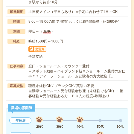
き駅から徒歩10分
土日祝メイン（平日もあり） ※予定に合わせて1日～OK
曜日頻度
9:00～19:00の間で7時間もしくは8時間勤務（休憩60分）
時間
即日～（
）
単発
期間
時給1500円～1600円
時給
交通費
全額支給
窓口・ショールーム・カウンター受付
仕事内容
～スポット勤務～ハイブランド新車ショールーム受付のお仕
事＊＊ディーラーショールーム経験者の方大歓迎【…
職種未経験OK / ブランクOK / 英語力不要
応募資格
自動車ショールーム受付経験者歓迎（未経験でもOK）・接
客経験や受付経験ある方・ＰＣ入力程度※制服あり…
職場の雰囲気
年齢層
20代
30代
40代
50代
60代