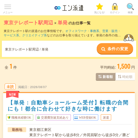
メニュー
気になる!
ログイン
検索
東京テレポート駅周辺
×
単発
のお仕事一覧
東京テレポート駅の派遣のお仕事情報です。
オフィスワーク・事務系
、
営業・販売・
サービス系
、
クリエイティブ系
などのお仕事を取り揃えています。単発の条件の他
に、
交通費別途支給あり
、
職種未経験OK
、
友だちと一緒の応募OK
などでもお探し頂
けます。
条件の変更
東京テレポート駅周辺 / 単発
1
1,500
全
件
平均時給:
円
時給順
新着順
未読
掲載日
2026/08/07
NEW
【単発：自動車ショールーム受付】転職の合間
にも！都合に合わせて好きな時に働けます
職種未経験OK
交通費別途支給あり
WEB登録OK
派遣
東京都江東区
勤務地
東京テレポート駅から徒歩8分／外苑前駅から徒歩3分／勝ど