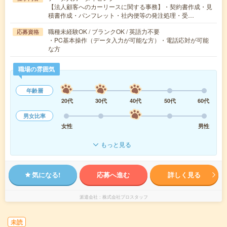
【法人顧客へのカーリースに関する事務】・契約書作成・見
積書作成・パンフレット・社内便等の発注処理・受…
職種未経験OK / ブランクOK / 英語力不要
応募資格
・PC基本操作（データ入力が可能な方）・電話応対が可能
な方
職場の雰囲気
年齢層
20代
30代
40代
50代
60代
男女比率
女性
男性
もっと見る
気になる!
応募へ進む
詳しく見る
派遣会社
株式会社プロスタッフ
未読