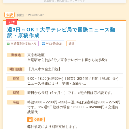
派遣会社
株式会社ニッソーネット
未読
掲載日
2026/08/07
NEW
週3日～OK！大手テレビ局で国際ニュース翻
訳・原稿作成
交通費別途支給あり
WEB登録OK
派遣
東京都港区
勤務地
台場駅から徒歩3分／東京テレポート駅から徒歩5分
【月火水木金土日祝】
曜日頻度
9:00～18:00(休憩60分)【残業】20時間／月間【詳細】扱う
時間
ニュース番組により、早朝・深夜や…
即日から長期（6ヶ月～）です。※開始日は応相談です。
期間
時給2000～2200円 ※22時～翌5時は深夜時給2500～2750円
時給
です。8h×週5日勤務の場合：320000～352000円＋交通費・
残業代
交通費
弊社規定により別途支給します。