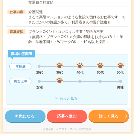
交通費全額支給
介護関連
仕事内容
まるで高級マンションのような施設で働けるお仕事です！で
きたばかりの施設が多く、利用者さんの要介護度も…
ブランクOK / パソコンスキル不要 / 英語力不要
応募資格
＜無資格・ブランクOK！＞介護の経験をお持ちの方！・年
齢、学歴不問！・WワークOK！・10名以上採用…
職場の雰囲気
年齢層
20代
30代
40代
50代
60代
男女比率
女性
男性
もっと見る
気になる!
応募へ進む
詳しく見る
派遣会社
ケアスタッフィング株式会社