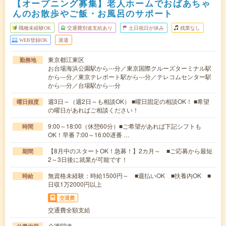
【オープニング募集】老人ホームでおばあちゃ
んのお散歩やご飯・お風呂のサポート
職種未経験OK
交通費別途支給あり
土日祝日が休み
残業なし
WEB登録OK
派遣
東京都江東区
勤務地
お台場海浜公園駅から---分／東京国際クルーズターミナル駅
から---分／東京テレポート駅から---分／テレコムセンター駅
から---分／台場駅から---分
週3日～（週2日～も相談OK） ■曜日固定の相談OK！ ■希望
曜日頻度
の曜日があればご相談ください！
9:00～18:00（休憩60分）■ご希望があれば下記シフトも
時間
OK！早番 7:00～16:00遅番 …
【8月中のスタートOK！急募！】2カ月～ ■ご応募から最短
期間
2～3日後に就業が可能です！
無資格未経験：時給1500円～ ■週払いOK ■扶養内OK ■
時給
日収1万2000円以上
交通費
交通費全額支給
介護関連