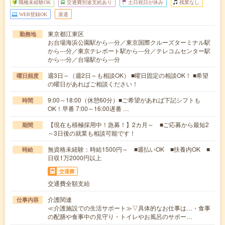
職種未経験OK
交通費別途支給あり
土日祝日が休み
残業なし
WEB登録OK
派遣
東京都江東区
勤務地
お台場海浜公園駅から---分／東京国際クルーズターミナル駅
から---分／東京テレポート駅から---分／テレコムセンター駅
から---分／台場駅から---分
週3日～（週2日～も相談OK） ■曜日固定の相談OK！ ■希望
曜日頻度
の曜日があればご相談ください！
9:00～18:00（休憩60分）■ご希望があれば下記シフトも
時間
OK！早番 7:00～16:00遅番 …
【現在も積極採用中！急募！】2カ月～ ■ご応募から最短2
期間
～3日後の就業も相談可能です！
無資格未経験：時給1500円～ ■週払いOK ■扶養内OK ■
時給
日収1万2000円以上
交通費
交通費全額支給
介護関連
仕事内容
≪介護施設での生活サポート≫▽具体的なお仕事は…・食事
の配膳や食事中の見守り・トイレやお風呂のサポー…