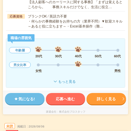
【法人顧客へのカーリースに関する事務】「まずは覚えると
ころから。 事務スキルだけでなく、生活に役立…
ブランクOK / 英語力不要
応募資格
・何らかの事務経験をお持ちの方（業界不問）▼歓迎スキル
～あると役に立ちます～・Excel基本操作（難…
職場の雰囲気
年齢層
20代
30代
40代
50代
60代
男女比率
女性
男性
もっと見る
気になる!
応募へ進む
詳しく見る
派遣会社
株式会社プロスタッフ
未読
掲載日
2026/08/06