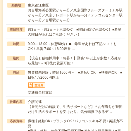
東京都江東区
勤務地
お台場海浜公園駅から---分／東京国際クルーズターミナル駅
から---分／東京テレポート駅から---分／テレコムセンター駅
から---分／台場駅から---分
週3日～（週2日～も相談OK） ■曜日固定の相談OK！ ■希望
曜日頻度
の曜日があればご相談ください！
9:00～18:00（休憩60分）■ご希望があれば下記シフトも
時間
OK！早番 7:00～16:00遅番 …
【現在も積極採用中！急募！】勤務1年以上が多数！応募か
期間
ら最短2～3日後に就業可能！
無資格未経験：時給1500円～ ■週払いOK ■扶養内OK ■
時給
日収1万2000円以上
交通費
交通費全額支給
介護関連
仕事内容
【昼間だけの施設で、生活サポートなど】＊お年寄りが昼間
だけ生活のサポートを受けたり、気分転換できるデ…
職種未経験OK / ブランクOK / パソコンスキル不要 / 英語力不
応募資格
要
■資格・経験・年齢不問■学歴不問■10名以上採用予定！■履