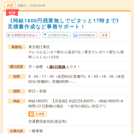
未読
掲載日
2026/08/06
NEW
《時給1800円残業無しでピタッと17時まで》
見積書作成など事務サポート！
交通費別途支給あり
土日祝日が休み
WEB登録OK
派遣
東京都江東区
勤務地
テレコムセンター駅から徒歩1分／東京テレポート駅から無
料シャトルバス5分
月～金曜 ※
もＯＫ！
週4日勤務
曜日頻度
9：00～17：00（休憩60分/実働7h）9：00～16：00（休憩
時間
60分/実働6h）実働6時間～…
即日～長期
期間
時給1800円 【月収例】約22万6,800円～ =時給1800円×6
時給
時間×21日勤務の場合 ＊給与の前払い対応アリ
交通費
交通費別途支給(規定有)
一般事務
仕事内容