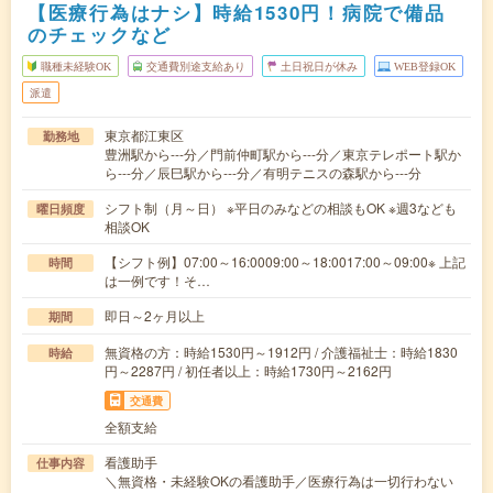
【医療行為はナシ】時給1530円！病院で備品
のチェックなど
職種未経験OK
交通費別途支給あり
土日祝日が休み
WEB登録OK
派遣
東京都江東区
勤務地
豊洲駅から---分／門前仲町駅から---分／東京テレポート駅か
ら---分／辰巳駅から---分／有明テニスの森駅から---分
シフト制（月～日） ※平日のみなどの相談もOK ※週3なども
曜日頻度
相談OK
【シフト例】07:00～16:0009:00～18:0017:00～09:00※ 上記
時間
は一例です！そ…
即日～2ヶ月以上
期間
無資格の方：時給1530円～1912円 / 介護福祉士：時給1830
時給
円～2287円 / 初任者以上：時給1730円～2162円
交通費
全額支給
看護助手
仕事内容
＼無資格・未経験OKの看護助手／医療行為は一切行わない