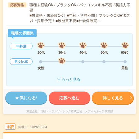
職種未経験OK / ブランクOK / パソコンスキル不要 / 英語力不
応募資格
要
■無資格・未経験OK！■年齢・学歴不問！ブランクOK!■10名
以上採用予定！■履歴書不要■社会保険完…
職場の雰囲気
年齢層
20代
30代
40代
50代
60代
男女比率
女性
男性
もっと見る
気になる!
応募へ進む
詳しく見る
派遣会社
日研トータルソーシング株式会社 メディカルケア事業部
未読
掲載日
2026/08/04