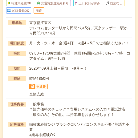
職種未経験OK
交通費別途支給あり
土日祝日が休み
残業なし
WEB登録OK
派遣
東京都江東区
勤務地
テレコムセンター駅から民間バス5分／東京テレポート駅か
ら民間バス14分
月・火・水・木・金(週4日) ※週4～5日でご相談ください！
曜日頻度
09:00～17:00(実働7時間 休憩1時間)※定時：8時～17時 コ
時間
アタイム：9時～15時
2026年09月上旬～長期 ※9月～！
期間
時給1850円
時給
交通費
全額支給
一般事務
仕事内容
＊販売価格のチェック＊専用システムへの入力＊電話対応
（取次のみ）その他、庶務業務をおまかせします！
職種未経験OK / ブランクOK / パソコンスキル不要 / 英語力不
応募資格
要
※業界未経験OK！