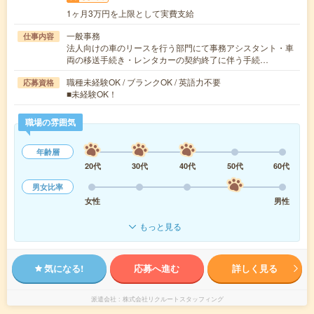
1ヶ月3万円を上限として実費支給
一般事務
仕事内容
法人向けの車のリースを行う部門にて事務アシスタント・車
両の移送手続き・レンタカーの契約終了に伴う手続…
職種未経験OK / ブランクOK / 英語力不要
応募資格
■未経験OK！
職場の雰囲気
年齢層
20代
30代
40代
50代
60代
男女比率
女性
男性
もっと見る
気になる!
応募へ進む
詳しく見る
派遣会社
株式会社リクルートスタッフィング