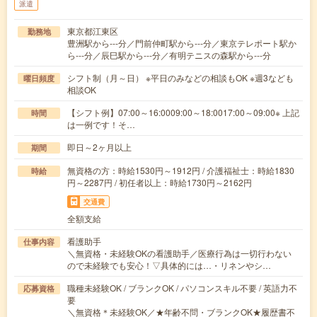
派遣
東京都江東区
勤務地
豊洲駅から---分／門前仲町駅から---分／東京テレポート駅か
ら---分／辰巳駅から---分／有明テニスの森駅から---分
シフト制（月～日） ※平日のみなどの相談もOK ※週3なども
曜日頻度
相談OK
【シフト例】07:00～16:0009:00～18:0017:00～09:00※ 上記
時間
は一例です！そ…
即日～2ヶ月以上
期間
無資格の方：時給1530円～1912円 / 介護福祉士：時給1830
時給
円～2287円 / 初任者以上：時給1730円～2162円
交通費
全額支給
看護助手
仕事内容
＼無資格・未経験OKの看護助手／医療行為は一切行わない
ので未経験でも安心！▽具体的には…・リネンやシ…
職種未経験OK / ブランクOK / パソコンスキル不要 / 英語力不
応募資格
要
＼無資格＊未経験OK／★年齢不問・ブランクOK★履歴書不