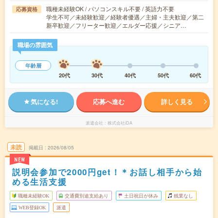
職種未経験OK / パソコンスキル不要 / 英語力不要
応募資格
学生不可／未経験歓迎／経験者優遇／主婦・主夫歓迎／第二
新卒歓迎／フリーター歓迎／エルダー応援／シニア…
職場の雰囲気
年齢層
20代
30代
40代
50代
60代
気になる!
応募へ進む
詳しく見る
派遣会社
株式会社iDA
未読
掲載日
2026/08/05
NEW
説明会参加で2000円get！＊お話し相手から始
める生活支援
職種未経験OK
交通費別途支給あり
土日祝日が休み
残業なし
WEB登録OK
派遣