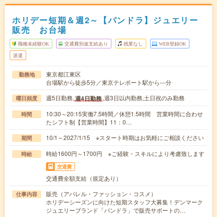
ホリデー短期＆週2～【パンドラ】ジュエリー
販売 お台場
職種未経験OK
交通費別途支給あり
残業なし
WEB登録OK
派遣
東京都江東区
勤務地
台場駅から徒歩5分／東京テレポート駅から---分
週5日勤務,
,週3日以内勤務,土日祝のみ勤務
週4日勤務
曜日頻度
10:30～20:15実働7.5時間／休憩1.5時間 営業時間に合わせ
時間
たシフト制【営業時間】11：0…
10/1～2027/1/15 ※スタート時期はお気軽にご相談ください
期間
時給1600円～1700円 ※ご経験・スキルにより考慮致します
時給
交通費
交通費全額支給（規定あり）
販売（アパレル・ファッション・コスメ）
仕事内容
ホリデーシーズンに向けた短期スタッフ大募集！デンマーク
ジュエリーブランド「パンドラ」で販売サポートの…