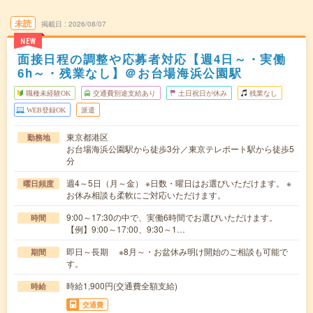
未読
掲載日
2026/08/07
NEW
面接日程の調整や応募者対応【週4日～・実働
6h～・残業なし】＠お台場海浜公園駅
職種未経験OK
交通費別途支給あり
土日祝日が休み
残業なし
WEB登録OK
派遣
東京都港区
勤務地
お台場海浜公園駅から徒歩3分／東京テレポート駅から徒歩5
分
週4～5日（月～金） ※日数・曜日はお選びいただけます。 ※
曜日頻度
お休み相談も柔軟にご対応いただけます。
9:00～17:30の中で、実働6時間でお選びいただけます。
時間
【例】9:00～17:00、9:30～1…
即日～長期 ※8月～・お盆休み明け開始のご相談も可能で
期間
す。
時給1,900円(交通費全額支給)
時給
交通費