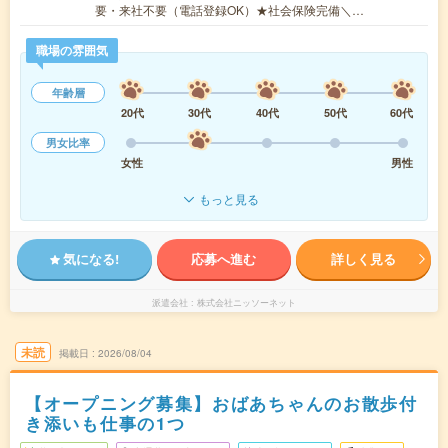
要・来社不要（電話登録OK）★社会保険完備＼…
職場の雰囲気
年齢層
20代
30代
40代
50代
60代
男女比率
女性
男性
もっと見る
気になる!
応募へ進む
詳しく見る
派遣会社
株式会社ニッソーネット
未読
掲載日
2026/08/04
【オープニング募集】おばあちゃんのお散歩付
き添いも仕事の1つ