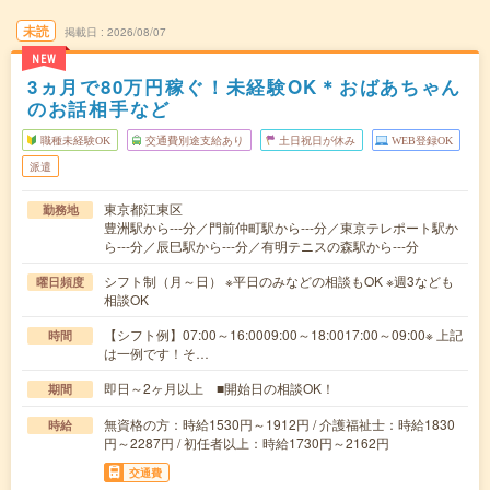
未読
掲載日
2026/08/07
NEW
3ヵ月で80万円稼ぐ！未経験OK＊おばあちゃん
のお話相手など
職種未経験OK
交通費別途支給あり
土日祝日が休み
WEB登録OK
派遣
東京都江東区
勤務地
豊洲駅から---分／門前仲町駅から---分／東京テレポート駅か
ら---分／辰巳駅から---分／有明テニスの森駅から---分
シフト制（月～日） ※平日のみなどの相談もOK ※週3なども
曜日頻度
相談OK
【シフト例】07:00～16:0009:00～18:0017:00～09:00※ 上記
時間
は一例です！そ…
即日～2ヶ月以上 ■開始日の相談OK！
期間
無資格の方：時給1530円～1912円 / 介護福祉士：時給1830
時給
円～2287円 / 初任者以上：時給1730円～2162円
交通費