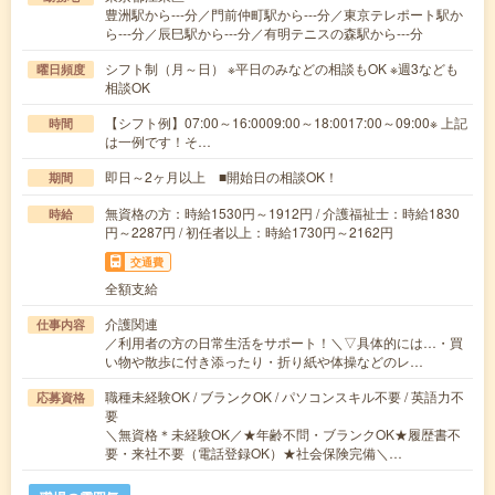
豊洲駅から---分／門前仲町駅から---分／東京テレポート駅か
ら---分／辰巳駅から---分／有明テニスの森駅から---分
シフト制（月～日） ※平日のみなどの相談もOK ※週3なども
曜日頻度
相談OK
【シフト例】07:00～16:0009:00～18:0017:00～09:00※ 上記
時間
は一例です！そ…
即日～2ヶ月以上 ■開始日の相談OK！
期間
無資格の方：時給1530円～1912円 / 介護福祉士：時給1830
時給
円～2287円 / 初任者以上：時給1730円～2162円
交通費
全額支給
介護関連
仕事内容
／利用者の方の日常生活をサポート！＼▽具体的には…・買
い物や散歩に付き添ったり・折り紙や体操などのレ…
職種未経験OK / ブランクOK / パソコンスキル不要 / 英語力不
応募資格
要
＼無資格＊未経験OK／★年齢不問・ブランクOK★履歴書不
要・来社不要（電話登録OK）★社会保険完備＼…