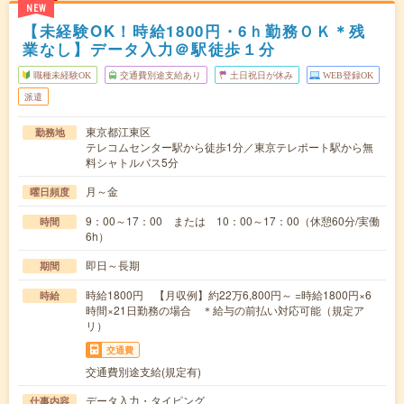
NEW
【未経験OK！時給1800円・6ｈ勤務ＯＫ＊残
業なし】データ入力＠駅徒歩１分
職種未経験OK
交通費別途支給あり
土日祝日が休み
WEB登録OK
派遣
東京都江東区
勤務地
テレコムセンター駅から徒歩1分／東京テレポート駅から無
料シャトルバス5分
月～金
曜日頻度
9：00～17：00 または 10：00～17：00（休憩60分/実働
時間
6h）
即日～長期
期間
時給1800円 【月収例】約22万6,800円～ =時給1800円×6
時給
時間×21日勤務の場合 ＊給与の前払い対応可能（規定ア
リ）
交通費
交通費別途支給(規定有)
データ入力・タイピング
仕事内容