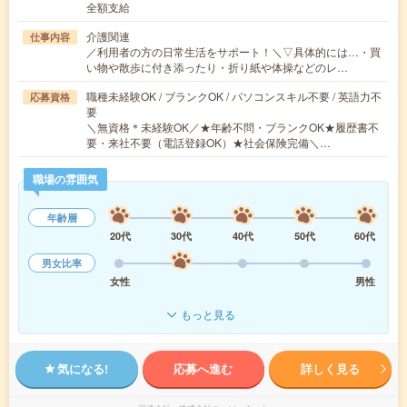
全額支給
介護関連
仕事内容
／利用者の方の日常生活をサポート！＼▽具体的には…・買
い物や散歩に付き添ったり・折り紙や体操などのレ…
職種未経験OK / ブランクOK / パソコンスキル不要 / 英語力不
応募資格
要
＼無資格＊未経験OK／★年齢不問・ブランクOK★履歴書不
要・来社不要（電話登録OK）★社会保険完備＼…
職場の雰囲気
年齢層
20代
30代
40代
50代
60代
男女比率
女性
男性
もっと見る
気になる!
応募へ進む
詳しく見る