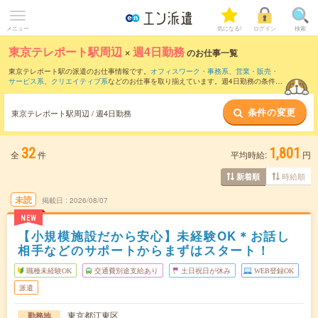
メニュー
気になる!
ログイン
検索
東京テレポート駅周辺
×
週4日勤務
のお仕事一覧
東京テレポート駅の派遣のお仕事情報です。
オフィスワーク・事務系
、
営業・販売・
サービス系
、
クリエイティブ系
などのお仕事を取り揃えています。週4日勤務の条件の
他に、
交通費別途支給あり
、
職種未経験OK
、
友だちと一緒の応募OK
などのこだわり
条件も取り揃えています。
条件の変更
東京テレポート駅周辺 / 週4日勤務
32
1,801
全
件
平均時給:
円
時給順
新着順
未読
掲載日
2026/08/07
NEW
【小規模施設だから安心】未経験OK＊お話し
相手などのサポートからまずはスタート！
職種未経験OK
交通費別途支給あり
土日祝日が休み
WEB登録OK
派遣
東京都江東区
勤務地