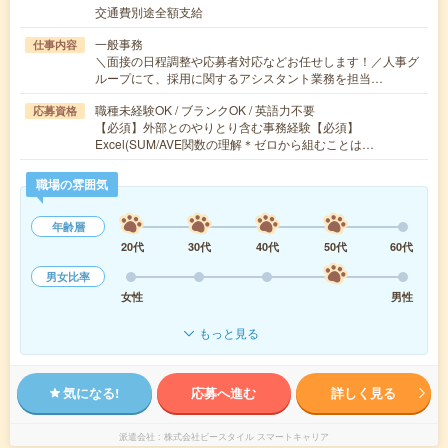
交通費別途全額支給
一般事務
仕事内容
＼面接の日程調整や応募者対応などお任せします！／人事グ
ループにて、採用に関するアシスタント業務を担当…
職種未経験OK / ブランクOK / 英語力不要
応募資格
【必須】外部とのやりとり含む事務経験【必須】
Excel(SUM/AVE関数の理解＊ゼロから組むことは…
職場の雰囲気
年齢層
20代
30代
40代
50代
60代
男女比率
女性
男性
もっと見る
気になる!
応募へ進む
詳しく見る
派遣会社
株式会社ビースタイル スマートキャリア