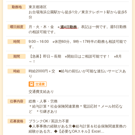
東京都港区
勤務地
お台場海浜公園駅から徒歩1分／東京テレポート駅から徒歩5
分
月・火・木・金 ※
。表記は一例です。週5日勤務
週4日勤務
曜日頻度
の相談可能です。
9:00～16:00 ※休憩60分。9時～17時半の勤務も相談可能で
時間
す。
【急募】即日～長期 ※開始日はご相談可能です！ ※8月
期間
～！
時給2000円＋交 ■給与の前払いが可能な速払いサービスあ
時給
り
交通費
交通費支給あり
総務・人事・労務
仕事内容
＊給与計算＊社会保険関連業務＊電話応対＊メール対応な
ど ＊引継ぎあり
ブランクOK / 英語力不要
応募資格
◆人事事務の経験がある方◆給与計算＆社会保険関連業務の
経験がある方。◆【必要なOAスキル】Excel…