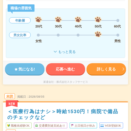
職場の雰囲気
年齢層
20代
30代
40代
50代
60代
男女比率
女性
男性
もっと見る
気になる!
応募へ進む
詳しく見る
派遣会社
株式会社スタッフサービス
未読
掲載日
2026/08/05
NEW
＜医療行為はナシ＞時給1530円！病院で備品
のチェックなど
職種未経験OK
交通費別途支給あり
土日祝日が休み
WEB登録OK