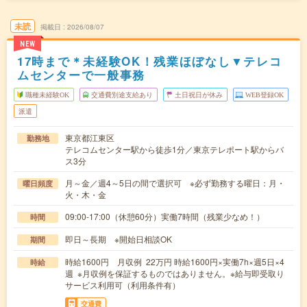
未読
掲載日
2026/08/07
NEW
17時まで＊未経験OK！残業ほぼなし▼テレコ
ムセンターで一般事務
職種未経験OK
交通費別途支給あり
土日祝日が休み
WEB登録OK
派遣
東京都江東区
勤務地
テレコムセンター駅から徒歩1分／東京テレポート駅からバ
ス3分
月～金／週4～5日の間で選択可 ※必ず勤務する曜日：月・
曜日頻度
火・木・金
09:00-17:00（休憩60分）実働7時間（残業少なめ！）
時間
即日～長期 ※開始日相談OK
期間
時給1600円 月収例 22万円 時給1600円×実働7h×週5日×4
時給
週 ※月収例を保証するものではありません。※給与即受取り
サービス利用可（利用条件有）
交通費