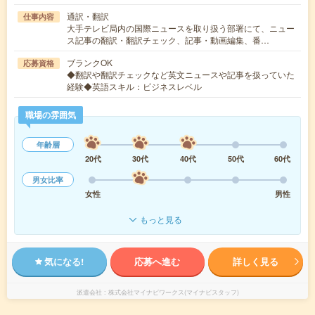
通訳・翻訳
仕事内容
大手テレビ局内の国際ニュースを取り扱う部署にて、ニュー
ス記事の翻訳・翻訳チェック、記事・動画編集、番…
ブランクOK
応募資格
◆翻訳や翻訳チェックなど英文ニュースや記事を扱っていた
経験◆英語スキル：ビジネスレベル
職場の雰囲気
年齢層
20代
30代
40代
50代
60代
男女比率
女性
男性
もっと見る
気になる!
応募へ進む
詳しく見る
派遣会社
株式会社マイナビワークス(マイナビスタッフ)