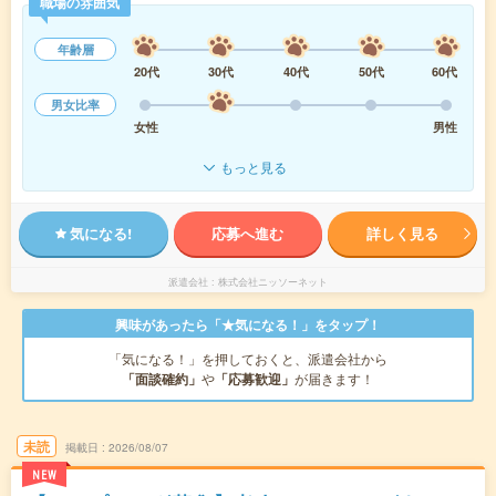
職場の雰囲気
年齢層
20代
30代
40代
50代
60代
男女比率
女性
男性
もっと見る
気になる!
応募へ進む
詳しく見る
派遣会社
株式会社ニッソーネット
興味があったら「★気になる！」をタップ！
「気になる！」を押しておくと、派遣会社から
「面談確約」
や
「応募歓迎」
が届きます！
未読
掲載日
2026/08/07
NEW