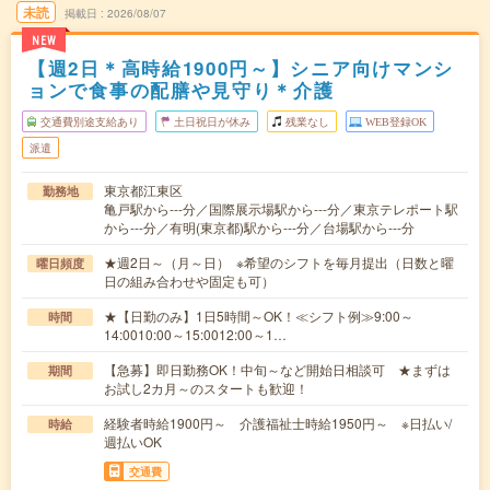
未読
掲載日
2026/08/07
NEW
【週2日＊高時給1900円～】シニア向けマンシ
ョンで食事の配膳や見守り＊介護
交通費別途支給あり
土日祝日が休み
残業なし
WEB登録OK
派遣
東京都江東区
勤務地
亀戸駅から---分／国際展示場駅から---分／東京テレポート駅
から---分／有明(東京都)駅から---分／台場駅から---分
★週2日～（月～日） ※希望のシフトを毎月提出（日数と曜
曜日頻度
日の組み合わせや固定も可）
★【日勤のみ】1日5時間～OK！≪シフト例≫9:00～
時間
14:0010:00～15:0012:00～1…
【急募】即日勤務OK！中旬～など開始日相談可 ★まずは
期間
お試し2カ月～のスタートも歓迎！
経験者時給1900円～ 介護福祉士時給1950円～ ※日払い/
時給
週払いOK
交通費