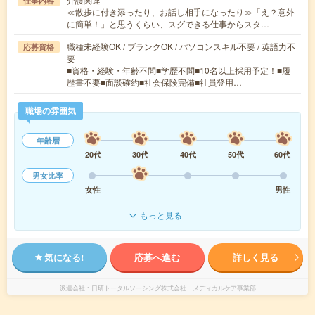
仕事内容
≪散歩に付き添ったり、お話し相手になったり≫「え？意外
に簡単！」と思うくらい、スグできる仕事からスタ…
職種未経験OK / ブランクOK / パソコンスキル不要 / 英語力不
応募資格
要
■資格・経験・年齢不問■学歴不問■10名以上採用予定！■履
歴書不要■面談確約■社会保険完備■社員登用…
職場の雰囲気
年齢層
20代
30代
40代
50代
60代
男女比率
女性
男性
もっと見る
気になる!
応募へ進む
詳しく見る
派遣会社
日研トータルソーシング株式会社 メディカルケア事業部