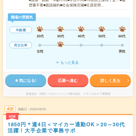
歴書不要■面談確約■社会保険完備■社員登用…
職場の雰囲気
年齢層
20代
30代
40代
50代
60代
男女比率
女性
男性
もっと見る
気になる!
応募へ進む
詳しく見る
派遣会社
日研トータルソーシング株式会社 メディカルケア事業部
未読
掲載日
2026/08/05
NEW
1850円＊週4日＜マイカー通勤OK＞20～30代
活躍！大手企業で事務サポ