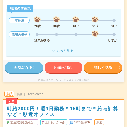
職場の雰囲気
年齢層
20代
30代
40代
50代
60代
職場の様子
活気がある
しずか
もっと見る
気になる!
応募へ進む
詳しく見る
派遣会社
パーソルテンプスタッフ株式会社
未読
掲載日
2026/08/05
NEW
時給2000円！週4日勤務＊16時まで＊給与計算
など＊駅近オフィス
交通費別途支給あり
土日祝日が休み
WEB登録OK
派遣