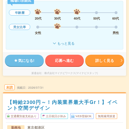
職場の雰囲気
年齢層
20代
30代
40代
50代
60代
男女比率
女性
男性
もっと見る
気になる!
応募へ進む
詳しく見る
派遣会社
株式会社マイナビワークス(マイナビスタッフ)
未読
掲載日
2026/07/31
【時給2300円～！内装業界最大手Gr！】イベ
ント空間デザイン
交通費別途支給あり
土日祝日が休み
WEB登録OK
無期雇用派遣
東京都港区
勤務地