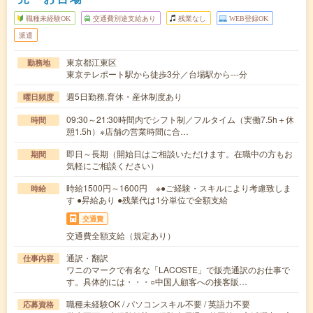
職種未経験OK
交通費別途支給あり
残業なし
WEB登録OK
派遣
東京都江東区
勤務地
東京テレポート駅から徒歩3分／台場駅から---分
週5日勤務,育休・産休制度あり
曜日頻度
09:30～21:30時間内でシフト制／フルタイム（実働7.5h＋休
時間
憩1.5h）※店舗の営業時間に合…
即日～長期（開始日はご相談いただけます。在職中の方もお
期間
気軽にご相談ください）
時給1500円～1600円 ※●ご経験・スキルにより考慮致しま
時給
す ●昇給あり ●残業代は1分単位で全額支給
交通費
交通費全額支給（規定あり）
通訳・翻訳
仕事内容
ワニのマークで有名な「LACOSTE」で販売通訳のお仕事で
す。具体的には・・・○中国人顧客への接客販…
職種未経験OK / パソコンスキル不要 / 英語力不要
応募資格