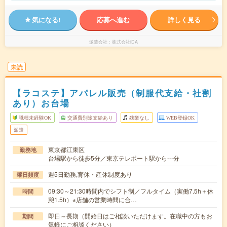
気になる!
応募へ進む
詳しく見る
派遣会社
株式会社iDA
未読
【ラコステ】アパレル販売（制服代支給・社割
あり）お台場
職種未経験OK
交通費別途支給あり
残業なし
WEB登録OK
派遣
東京都江東区
勤務地
台場駅から徒歩5分／東京テレポート駅から---分
週5日勤務,育休・産休制度あり
曜日頻度
09:30～21:30時間内でシフト制／フルタイム（実働7.5h＋休
時間
憩1.5h）※店舗の営業時間に合…
即日～長期（開始日はご相談いただけます。在職中の方もお
期間
気軽にご相談ください）