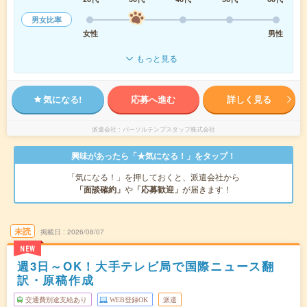
男女比率
女性
男性
もっと見る
気になる!
応募へ進む
詳しく見る
派遣会社
パーソルテンプスタッフ株式会社
興味があったら「★気になる！」をタップ！
「気になる！」を押しておくと、派遣会社から
「面談確約」
や
「応募歓迎」
が届きます！
未読
掲載日
2026/08/07
NEW
週3日～OK！大手テレビ局で国際ニュース翻
訳・原稿作成
交通費別途支給あり
WEB登録OK
派遣