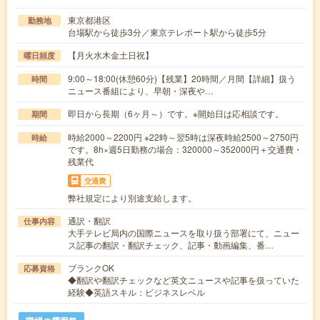
東京都港区
勤務地
台場駅から徒歩3分／東京テレポート駅から徒歩5分
【月火水木金土日祝】
曜日頻度
9:00～18:00(休憩60分)【残業】20時間／月間【詳細】扱う
時間
ニュース番組により、早朝・深夜や…
即日から長期（6ヶ月～）です。※開始日は応相談です。
期間
時給2000～2200円 ※22時～翌5時は深夜時給2500～2750円
時給
です。8h×週5日勤務の場合：320000～352000円＋交通費・
残業代
交通費
弊社規定により別途支給します。
通訳・翻訳
仕事内容
大手テレビ局内の国際ニュースを取り扱う部署にて、ニュー
ス記事の翻訳・翻訳チェック、記事・動画編集、番…
ブランクOK
応募資格
◆翻訳や翻訳チェックなど英文ニュースや記事を扱っていた
経験◆英語スキル：ビジネスレベル