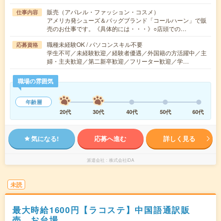
販売（アパレル・ファッション・コスメ）
仕事内容
アメリカ発シューズ＆バッグブランド「コールハーン」で販
売のお仕事です。《具体的には・・・》○店頭での…
職種未経験OK / パソコンスキル不要
応募資格
学生不可／未経験歓迎／経験者優遇／外国籍の方活躍中／主
婦・主夫歓迎／第二新卒歓迎／フリーター歓迎／学…
職場の雰囲気
年齢層
20代
30代
40代
50代
60代
気になる!
応募へ進む
詳しく見る
派遣会社
株式会社iDA
未読
最大時給1600円【ラコステ】中国語通訳販
売 お台場