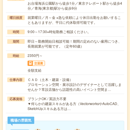
お台場海浜公園駅から徒歩1分／東京テレポート駅から徒歩4
分／青海(東京都)駅から徒歩9分
就業曜日／月～金 ※急な依頼により休日出勤をお願いするこ
曜日頻度
ともありますが、平日に代休取得可能です。
9:00～17:30※時短勤務ご相談ください。
時間
即日～勤務開始日相談可能！期間の定めのない雇用につき、
期間
長期就業が可能です。（定年60歳）
2350円～
時給
交通費
全額支給
ＣＡＤ（土木・建築・設備）
仕事内容
プロモーション空間・展示設計のデザイナーとして活躍しま
せんか？常設店舗から話題性の高いイベント空間ま…
ブランクOK / 英語力不要
応募資格
▼何らかの建築スキルがある方（VectorworksやAutoCAD、
SketchUpスキルある方は…
職場の雰囲気