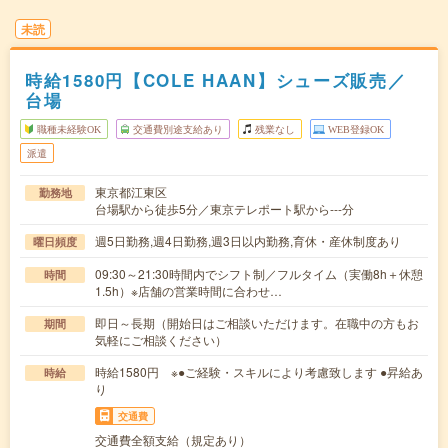
未読
時給1580円【COLE HAAN】シューズ販売／
台場
職種未経験OK
交通費別途支給あり
残業なし
WEB登録OK
派遣
東京都江東区
勤務地
台場駅から徒歩5分／東京テレポート駅から---分
週5日勤務,週4日勤務,週3日以内勤務,育休・産休制度あり
曜日頻度
09:30～21:30時間内でシフト制／フルタイム（実働8h＋休憩
時間
1.5h）※店舗の営業時間に合わせ…
即日～長期（開始日はご相談いただけます。在職中の方もお
期間
気軽にご相談ください）
時給1580円 ※●ご経験・スキルにより考慮致します ●昇給あ
時給
り
交通費
交通費全額支給（規定あり）