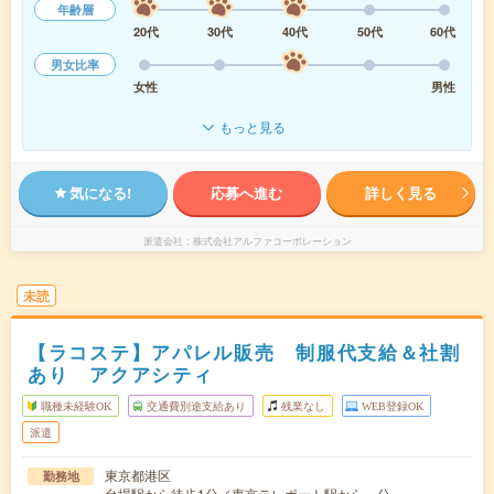
年齢層
20代
30代
40代
50代
60代
男女比率
女性
男性
もっと見る
気になる!
応募へ進む
詳しく見る
派遣会社
株式会社アルファコーポレーション
未読
【ラコステ】アパレル販売 制服代支給＆社割
あり アクアシティ
職種未経験OK
交通費別途支給あり
残業なし
WEB登録OK
派遣
東京都港区
勤務地
台場駅から徒歩1分／東京テレポート駅から---分