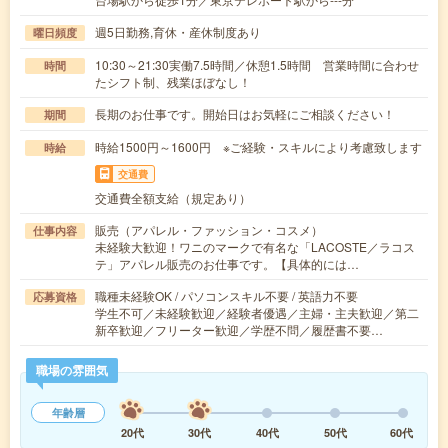
週5日勤務,育休・産休制度あり
曜日頻度
10:30～21:30実働7.5時間／休憩1.5時間 営業時間に合わせ
時間
たシフト制、残業ほぼなし！
長期のお仕事です。開始日はお気軽にご相談ください！
期間
時給1500円～1600円 ※ご経験・スキルにより考慮致します
時給
交通費
交通費全額支給（規定あり）
販売（アパレル・ファッション・コスメ）
仕事内容
未経験大歓迎！ワニのマークで有名な「LACOSTE／ラコス
テ」アパレル販売のお仕事です。【具体的には…
職種未経験OK / パソコンスキル不要 / 英語力不要
応募資格
学生不可／未経験歓迎／経験者優遇／主婦・主夫歓迎／第二
新卒歓迎／フリーター歓迎／学歴不問／履歴書不要…
職場の雰囲気
年齢層
20代
30代
40代
50代
60代