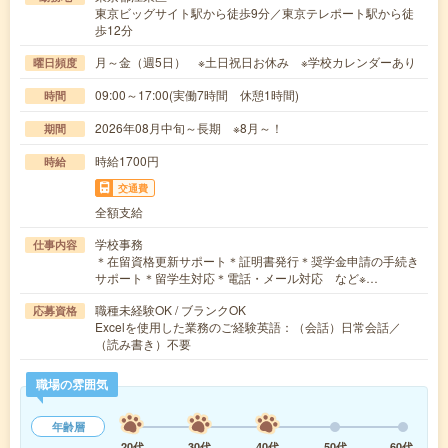
東京ビッグサイト駅から徒歩9分／東京テレポート駅から徒
歩12分
月～金（週5日） ※土日祝日お休み ※学校カレンダーあり
曜日頻度
09:00～17:00(実働7時間 休憩1時間)
時間
2026年08月中旬～長期 ※8月～！
期間
時給1700円
時給
交通費
全額支給
学校事務
仕事内容
＊在留資格更新サポート＊証明書発行＊奨学金申請の手続き
サポート＊留学生対応＊電話・メール対応 など※…
職種未経験OK / ブランクOK
応募資格
Excelを使用した業務のご経験英語：（会話）日常会話／
（読み書き）不要
職場の雰囲気
年齢層
20代
30代
40代
50代
60代