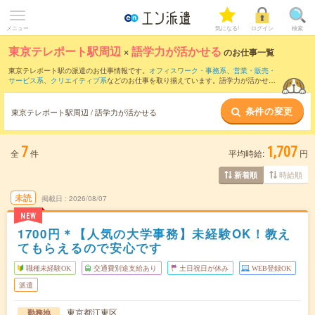
メニュー
気になる!
ログイン
検索
東京テレポート駅周辺
×
語学力が活かせる
のお仕事一覧
東京テレポート駅の派遣のお仕事情報です。
オフィスワーク・事務系
、
営業・販売・
サービス系
、
クリエイティブ系
などのお仕事を取り揃えています。語学力が活かせる
の条件の他に、
交通費別途支給あり
、
職種未経験OK
、
友だちと一緒の応募OK
などの
こだわり条件も取り揃えています。
条件の変更
東京テレポート駅周辺 / 語学力が活かせる
7
1,707
全
件
平均時給:
円
時給順
新着順
未読
掲載日
2026/08/07
NEW
1700円＊【人気の大学事務】未経験OK！教え
てもらえるので安心です
職種未経験OK
交通費別途支給あり
土日祝日が休み
WEB登録OK
派遣
東京都江東区
勤務地