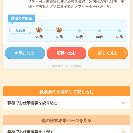
学生不可／未経験歓迎／経験者優遇／外国籍の方活躍中／主
婦・主夫歓迎／第二新卒歓迎／フリーター歓迎／学…
職場の雰囲気
年齢層
20代
30代
40代
50代
60代
気になる!
応募へ進む
詳しく見る
派遣会社
株式会社iDA
検索条件を追加して絞り込む
職種
でお仕事情報を絞り込む
他の検索結果ページを見る
職種
でお仕事情報をさがす