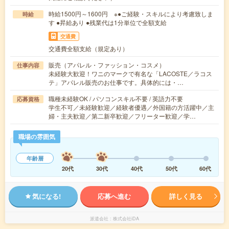
時給1500円～1600円 ※●ご経験・スキルにより考慮致しま
時給
す ●昇給あり ●残業代は1分単位で全額支給
交通費
交通費全額支給（規定あり）
販売（アパレル・ファッション・コスメ）
仕事内容
未経験大歓迎！ワニのマークで有名な「LACOSTE／ラコス
テ」アパレル販売のお仕事です。具体的には・…
職種未経験OK / パソコンスキル不要 / 英語力不要
応募資格
学生不可／未経験歓迎／経験者優遇／外国籍の方活躍中／主
婦・主夫歓迎／第二新卒歓迎／フリーター歓迎／学…
職場の雰囲気
年齢層
20代
30代
40代
50代
60代
気になる!
応募へ進む
詳しく見る
派遣会社
株式会社iDA