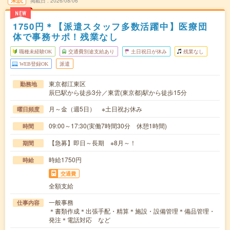
未読
掲載日
2026/08/06
NEW
1750円＊【派遣スタッフ多数活躍中】医療団
体で事務サポ！残業なし
職種未経験OK
交通費別途支給あり
土日祝日が休み
残業なし
WEB登録OK
派遣
東京都江東区
勤務地
辰巳駅から徒歩3分／東雲(東京都)駅から徒歩15分
月～金（週5日） ※土日祝お休み
曜日頻度
09:00～17:30(実働7時間30分 休憩1時間)
時間
【急募】即日～長期 ※8月～！
期間
時給1750円
時給
交通費
全額支給
一般事務
仕事内容
＊書類作成＊出張手配・精算＊施設・設備管理＊備品管理・
発注＊電話対応 など