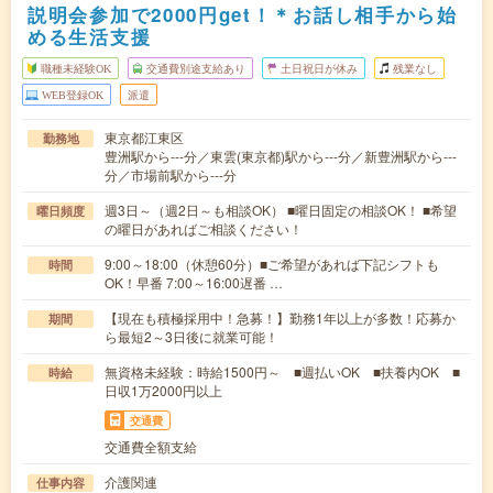
説明会参加で2000円get！＊お話し相手から始
める生活支援
職種未経験OK
交通費別途支給あり
土日祝日が休み
残業なし
WEB登録OK
派遣
東京都江東区
勤務地
豊洲駅から---分／東雲(東京都)駅から---分／新豊洲駅から---
分／市場前駅から---分
週3日～（週2日～も相談OK） ■曜日固定の相談OK！ ■希望
曜日頻度
の曜日があればご相談ください！
9:00～18:00（休憩60分）■ご希望があれば下記シフトも
時間
OK！早番 7:00～16:00遅番 …
【現在も積極採用中！急募！】勤務1年以上が多数！応募か
期間
ら最短2～3日後に就業可能！
無資格未経験：時給1500円～ ■週払いOK ■扶養内OK ■
時給
日収1万2000円以上
交通費
交通費全額支給
介護関連
仕事内容