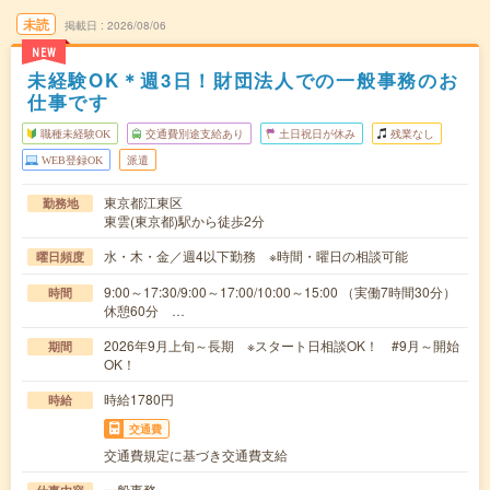
未読
掲載日
2026/08/06
NEW
未経験OK＊週3日！財団法人での一般事務のお
仕事です
職種未経験OK
交通費別途支給あり
土日祝日が休み
残業なし
WEB登録OK
派遣
東京都江東区
勤務地
東雲(東京都)駅から徒歩2分
水・木・金／週4以下勤務 ※時間・曜日の相談可能
曜日頻度
9:00～17:30/9:00～17:00/10:00～15:00 （実働7時間30分）
時間
休憩60分 …
2026年9月上旬～長期 ※スタート日相談OK！ #9月～開始
期間
OK！
時給1780円
時給
交通費
交通費規定に基づき交通費支給
一般事務