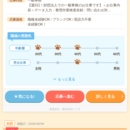
仕事内容
【週3日！財団法人での一般事務のお仕事です】＜お仕事内
容＞データ入力・整理作業検査依頼・問い合わせ対…
職種未経験OK / ブランクOK / 英語力不要
応募資格
未経験OK！
職場の雰囲気
年齢層
20代
30代
40代
50代
60代
男女比率
女性
男性
もっと見る
気になる!
応募へ進む
詳しく見る
派遣会社
株式会社パソナ
未読
掲載日
2026/08/06