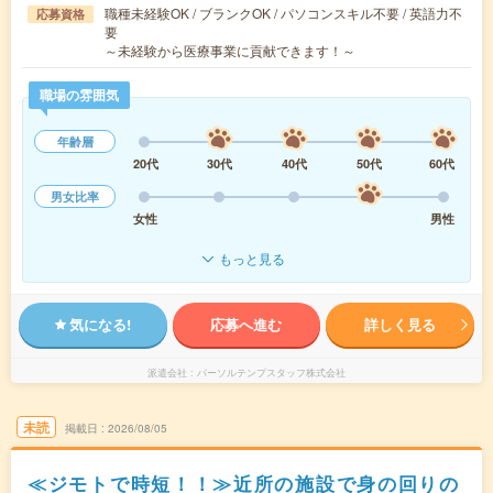
職種未経験OK / ブランクOK / パソコンスキル不要 / 英語力不
応募資格
要
～未経験から医療事業に貢献できます！～
職場の雰囲気
年齢層
20代
30代
40代
50代
60代
男女比率
女性
男性
もっと見る
気になる!
応募へ進む
詳しく見る
派遣会社
パーソルテンプスタッフ株式会社
未読
掲載日
2026/08/05
≪ジモトで時短！！≫近所の施設で身の回りの