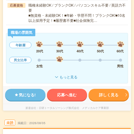
職種未経験OK / ブランクOK / パソコンスキル不要 / 英語力不
応募資格
要
■無資格・未経験OK！■年齢・学歴不問！ブランクOK!■10名
以上採用予定！■履歴書不要■社会保険完…
職場の雰囲気
年齢層
20代
30代
40代
50代
60代
男女比率
女性
男性
もっと見る
気になる!
応募へ進む
詳しく見る
派遣会社
日研トータルソーシング株式会社 メディカルケア事業部
未読
掲載日
2026/08/05