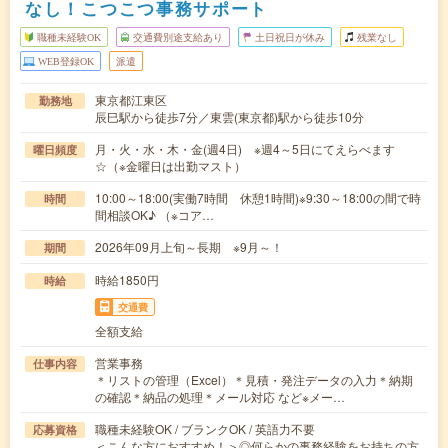
なし！こつこつ事務サポート
職種未経験OK
交通費別途支給あり
土日祝日が休み
残業なし
WEB登録OK
派遣
東京都江東区
勤務地
辰巳駅から徒歩7分／東雲(東京都)駅から徒歩10分
月・火・水・木・金(週4日) ※週4～5日にてえらべます
曜日頻度
☆（※金曜日は出勤マスト）
10:00～18:00(実働7時間 休憩1時間)※9:30～18:00の間で時
時間
間相談OK♪ （※コア…
2026年09月上旬～長期 ※9月～！
期間
時給1850円
時給
交通費
全額支給
営業事務
仕事内容
＊リストの管理（Excel）＊見積・発注データの入力＊納期
の確認＊納品の処理＊メール対応 など※メー…
職種未経験OK / ブランクOK / 英語力不要
応募資格
＜こんな方におすすめ！＞◎何らかの事務経験をお持ちの方