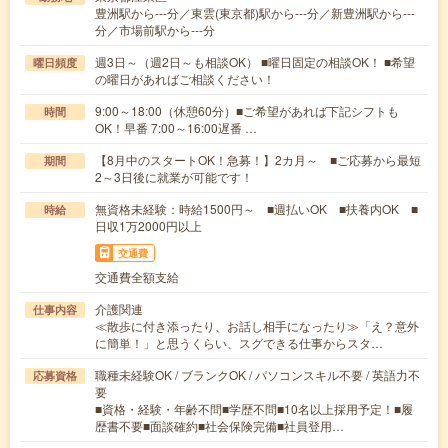
豊洲駅から---分／東雲(東京都)駅から---分／新豊洲駅から---
分／市場前駅から---分
週3日～（週2日～も相談OK） ■曜日固定の相談OK！ ■希望
曜日頻度
の曜日があればご相談ください！
9:00～18:00（休憩60分）■ご希望があれば下記シフトも
時間
OK！早番 7:00～16:00遅番 …
【8月中のスタートOK！急募！】2カ月～ ■ご応募から最短
期間
2～3日後に就業が可能です！
無資格未経験：時給1500円～ ■週払いOK ■扶養内OK ■
時給
日収1万2000円以上
交通費
交通費全額支給
介護関連
仕事内容
≪散歩に付き添ったり、お話し相手になったり≫「え？意外
に簡単！」と思うくらい、スグできる仕事からスタ…
職種未経験OK / ブランクOK / パソコンスキル不要 / 英語力不
応募資格
要
■資格・経験・年齢不問■学歴不問■10名以上採用予定！■履
歴書不要■面談確約■社会保険完備■社員登用…