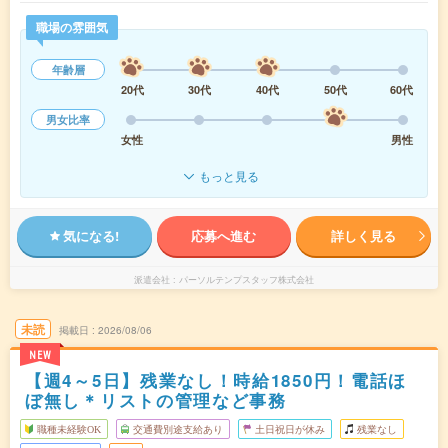
職場の雰囲気
年齢層
20代
30代
40代
50代
60代
男女比率
女性
男性
もっと見る
気になる!
応募へ進む
詳しく見る
派遣会社
パーソルテンプスタッフ株式会社
未読
掲載日
2026/08/06
NEW
【週4～5日】残業なし！時給1850円！電話ほ
ぼ無し＊リストの管理など事務
職種未経験OK
交通費別途支給あり
土日祝日が休み
残業なし