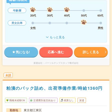
年齢層
20代
30代
40代
50代
60代
男女比率
女性
男性
もっと見る
気になる!
応募へ進む
詳しく見る
派遣会社
パーソルテンプスタッフ株式会社
未読
粕漬のパック詰め、出荷準備作業/時給1360円
職種未経験OK
交通費別途支給あり
残業なし
派遣
東京都江東区
勤務地