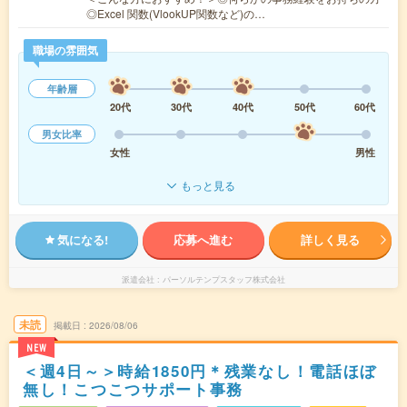
◎Excel 関数(VlookUP関数など)の…
職場の雰囲気
年齢層
20代
30代
40代
50代
60代
男女比率
女性
男性
もっと見る
気になる!
応募へ進む
詳しく見る
派遣会社
パーソルテンプスタッフ株式会社
未読
掲載日
2026/08/06
NEW
＜週4日～＞時給1850円＊残業なし！電話ほぼ
無し！こつこつサポート事務