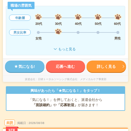
職場の雰囲気
年齢層
20代
30代
40代
50代
60代
男女比率
女性
男性
もっと見る
気になる!
応募へ進む
詳しく見る
派遣会社
日研トータルソーシング株式会社 メディカルケア事業部
興味があったら「★気になる！」をタップ！
「気になる！」を押しておくと、派遣会社から
「面談確約」
や
「応募歓迎」
が届きます！
未読
掲載日
2026/08/08
NEW