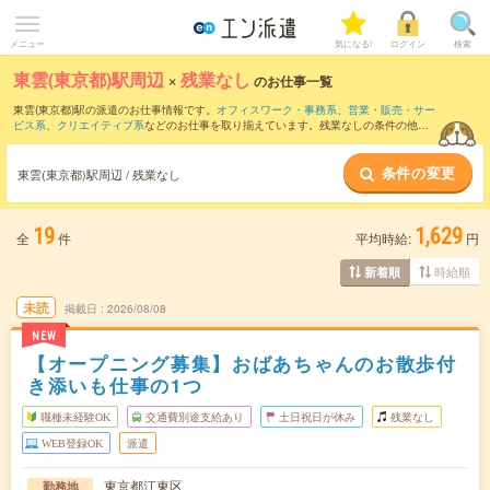
メニュー
気になる!
ログイン
検索
東雲(東京都)駅周辺
×
残業なし
のお仕事一覧
東雲(東京都)駅の派遣のお仕事情報です。
オフィスワーク・事務系
、
営業・販売・サー
ビス系
、
クリエイティブ系
などのお仕事を取り揃えています。残業なしの条件の他
に、
交通費別途支給あり
、
職種未経験OK
、
友だちと一緒の応募OK
などのこだわり条
件も取り揃えています。
条件の変更
東雲(東京都)駅周辺 / 残業なし
19
1,629
全
件
平均時給:
円
時給順
新着順
未読
掲載日
2026/08/08
NEW
【オープニング募集】おばあちゃんのお散歩付
き添いも仕事の1つ
職種未経験OK
交通費別途支給あり
土日祝日が休み
残業なし
WEB登録OK
派遣
東京都江東区
勤務地