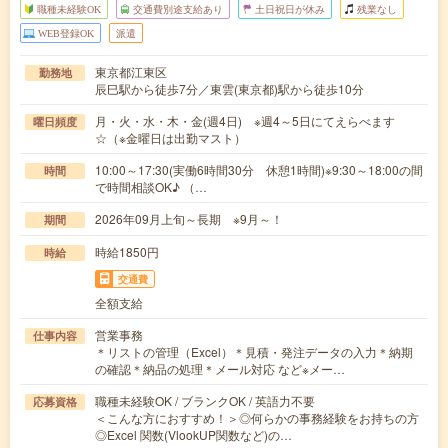
職種未経験OK
交通費別途支給あり
土日祝日が休み
残業なし
WEB登録OK
派遣
東京都江東区
勤務地
辰巳駅から徒歩7分／東雲(東京都)駅から徒歩10分
月・火・水・木・金(週4日) ※週4～5日にてえらべます
曜日頻度
☆（※金曜日は出勤マスト）
10:00～17:30(実働6時間30分 休憩1時間)※9:30～18:00の間
時間
で時間相談OK♪ （…
2026年09月上旬～長期 ※9月～！
期間
時給1850円
時給
交通費
全額支給
営業事務
仕事内容
＊リストの管理（Excel）＊見積・発注データの入力＊納期
の確認＊納品の処理＊メール対応 など※メー…
職種未経験OK / ブランクOK / 英語力不要
応募資格
＜こんな方におすすめ！＞◎何らかの事務経験をお持ちの方
◎Excel 関数(VlookUP関数など)の…