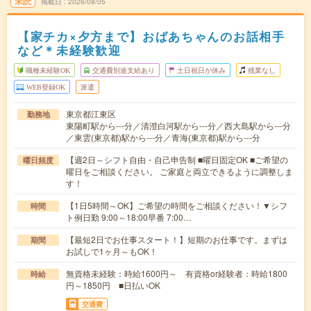
未読
掲載日
2026/08/05
【家チカ×夕方まで】おばあちゃんのお話相手
など＊未経験歓迎
職種未経験OK
交通費別途支給あり
土日祝日が休み
残業なし
WEB登録OK
派遣
東京都江東区
勤務地
東陽町駅から---分／清澄白河駅から---分／西大島駅から---分
／東雲(東京都)駅から---分／青海(東京都)駅から---分
【週2日～シフト自由・自己申告制 ■曜日固定OK ■ご希望の
曜日頻度
曜日をご相談ください。 ご家庭と両立できるように調整しま
す！
【1日5時間～OK】ご希望の時間をご相談ください！▼シフ
時間
ト例日勤 9:00～18:00早番 7:00…
【最短2日でお仕事スタート！】短期のお仕事です。まずは
期間
お試しで1ヶ月～もOK！
無資格未経験：時給1600円～ 有資格or経験者：時給1800
時給
円～1850円 ■日払いOK
交通費