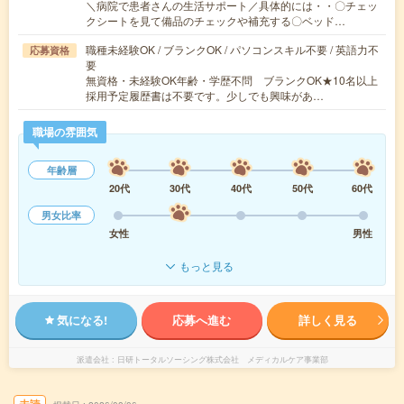
＼病院で患者さんの生活サポート／具体的には・・〇チェッ
クシートを見て備品のチェックや補充する〇ベッド…
職種未経験OK / ブランクOK / パソコンスキル不要 / 英語力不
応募資格
要
無資格・未経験OK年齢・学歴不問 ブランクOK★10名以上
採用予定履歴書は不要です。少しでも興味があ…
職場の雰囲気
年齢層
20代
30代
40代
50代
60代
男女比率
女性
男性
もっと見る
気になる!
応募へ進む
詳しく見る
派遣会社
日研トータルソーシング株式会社 メディカルケア事業部