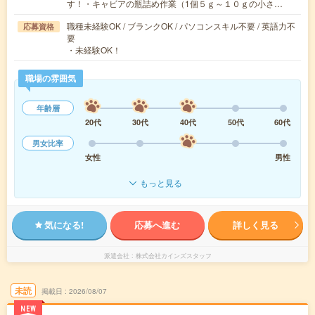
す！・キャビアの瓶詰め作業（1個５ｇ～１０ｇの小さ…
職種未経験OK / ブランクOK / パソコンスキル不要 / 英語力不
応募資格
要
・未経験OK！
職場の雰囲気
年齢層
20代
30代
40代
50代
60代
男女比率
女性
男性
もっと見る
気になる!
応募へ進む
詳しく見る
派遣会社
株式会社カインズスタッフ
未読
掲載日
2026/08/07
NEW