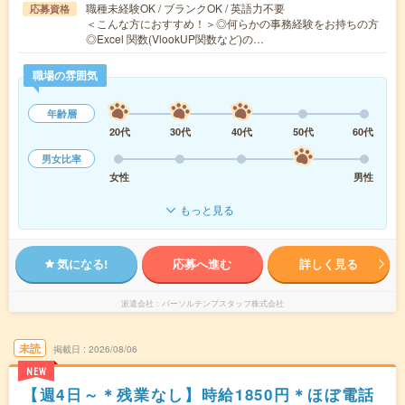
職種未経験OK / ブランクOK / 英語力不要
応募資格
＜こんな方におすすめ！＞◎何らかの事務経験をお持ちの方
◎Excel 関数(VlookUP関数など)の…
職場の雰囲気
年齢層
20代
30代
40代
50代
60代
男女比率
女性
男性
もっと見る
気になる!
応募へ進む
詳しく見る
派遣会社
パーソルテンプスタッフ株式会社
未読
掲載日
2026/08/06
NEW
【週4日～＊残業なし】時給1850円＊ほぼ電話