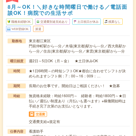
8月～OK！＼好きな時間曜日で働ける／電話面
談OK！病院での生活サポ
職種未経験OK
交通費別途支給あり
土日祝日が休み
残業なし
WEB登録OK
派遣
東京都江東区
勤務地
門前仲町駅から---分／木場(東京都)駅から---分／西大島駅か
ら---分／住吉(東京都)駅から---分／東雲(東京都)駅から---分
週2日～5日OK（月～金） ★土日休みOK
曜日頻度
★1日6時間～の時短シフトOK★都合に合わせてシフトが決
時間
められますシフト例：7：00～16：009：…
長期のお仕事です。開始日はご相談ください！ ★急募
期間
無資格未経験：時給1600円～ 経験者：時給1800円～★日
時給
払い／週払い制度あり（月払いも選べます）※稼働開始時は
手続き完了次第のお支払いとなります。
交通費
交通費支給※規定有
看護助手
仕事内容