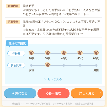
看護助手
仕事内容
≪病院でちょっとしたお手伝い≫〇お手洗い・入浴など生活
のお手伝い○診察室への付き添い○食事のサポート…
職種未経験OK / ブランクOK / パソコンスキル不要 / 英語力不
応募資格
要
≪無資格・未経験OK≫年齢不問★10名以上採用予定★履歴
書は不要です。▽応募後の流れ1)翌営業日まで…
職場の雰囲気
年齢層
20代
30代
40代
50代
60代
男女比率
女性
男性
もっと見る
気になる!
応募へ進む
詳しく見る
派遣会社
マンパワーグループ株式会社 ケアサービス事業部 （医療福祉介護関連）