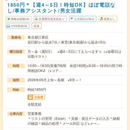
1850円＊【週4～5日！時短OK】ほぼ電話な
し/事務アシスタント/男女活躍
職種未経験OK
交通費別途支給あり
土日祝日が休み
残業なし
WEB登録OK
派遣
東京都江東区
勤務地
辰巳駅から徒歩7分／東雲(東京都)駅から徒歩10分
月～金（週5日） ※週4～5日にてえらべます☆（※金曜日は
曜日頻度
出勤マスト）
10:00～18:00(実働7時間 休憩1時間)※9:30～18:00の間で時
時間
間相談OK♪ （※コア…
2026年09月上旬～長期 ※9月～！
期間
時給1850円
時給
交通費
全額支給
営業事務
仕事内容
＊リストの管理（Excel）＊見積・発注データの入力＊納期
の確認＊納品の処理＊メール対応 など※メー…