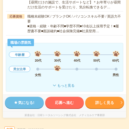
【昼間だけの施設で、生活サポートなど】＊お年寄りが昼間
だけ生活のサポートを受けたり、気分転換できるデ…
職種未経験OK / ブランクOK / パソコンスキル不要 / 英語力不
応募資格
要
■資格・経験・年齢不問■学歴不問■10名以上採用予定！■履
歴書不要■面談確約■社会保険完備■社員登用…
職場の雰囲気
年齢層
20代
30代
40代
50代
60代
男女比率
女性
男性
もっと見る
気になる!
応募へ進む
詳しく見る
派遣会社
日研トータルソーシング株式会社 メディカルケア事業部