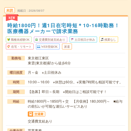
未読
掲載日
2026/08/07
NEW
時給1800円！週1日在宅時短＊10-16時勤務！
医療機器メーカーで請求業務
職種未経験OK
交通費別途支給あり
土日祝日が休み
残業なし
在宅・リモート
WEB登録OK
派遣
東京都江東区
勤務地
東雲(東京都)駅から徒歩6分
月～金 ※土日祝休み
曜日頻度
10:00～16:00 ※休憩は60分。※実働7時間も相談可能です。
時間
【急募】即日～長期 ※開始日はご相談可能です！
期間
時給1800円～1850円＋交 【月収例】180,000円～ ■給与
時給
の前払いが可能な速払いサービスあり
交通費
交通費支給あり
営業事務
仕事内容