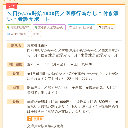
NEW
＼日払い×時給1600円／医療行為なし＊付き添
い＊看護サポート
職種未経験OK
交通費別途支給あり
土日祝日が休み
残業なし
WEB登録OK
派遣
東京都江東区
勤務地
門前仲町駅から---分／木場(東京都)駅から---分／西大島駅か
ら---分／住吉(東京都)駅から---分／東雲(東京都)駅から---分
週2日～5日OK（月～金） ★土日休みOK
曜日頻度
★1日6時間～の時短シフトOK★都合に合わせてシフトが決
時間
められますシフト例：7：00～16：009：…
開始日はご相談ください！ ★急募 ★職場が気に入れば、
期間
長期でも働けます！
無資格未経験：時給1600円～ 経験者：時給1800円～ ★
時給
日払い／週払い制度あり（月払いも選べます）※稼働開始時
は手続き完了次第のお支払いとなります。
交通費
交通費全額支給※規定有