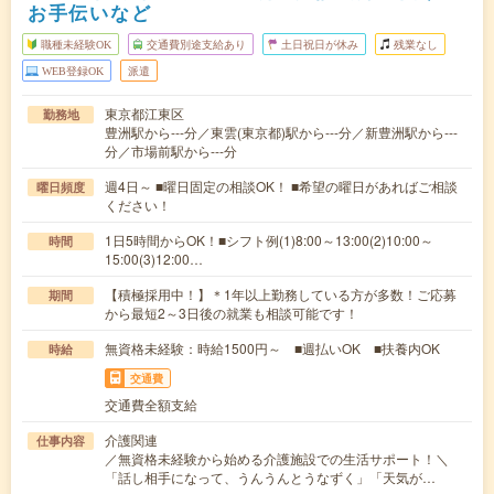
お手伝いなど
職種未経験OK
交通費別途支給あり
土日祝日が休み
残業なし
WEB登録OK
派遣
東京都江東区
勤務地
豊洲駅から---分／東雲(東京都)駅から---分／新豊洲駅から---
分／市場前駅から---分
週4日～ ■曜日固定の相談OK！ ■希望の曜日があればご相談
曜日頻度
ください！
1日5時間からOK！■シフト例(1)8:00～13:00(2)10:00～
時間
15:00(3)12:00…
【積極採用中！】＊1年以上勤務している方が多数！ご応募
期間
から最短2～3日後の就業も相談可能です！
無資格未経験：時給1500円～ ■週払いOK ■扶養内OK
時給
交通費
交通費全額支給
介護関連
仕事内容
／無資格未経験から始める介護施設での生活サポート！＼
「話し相手になって、うんうんとうなずく」「天気が…