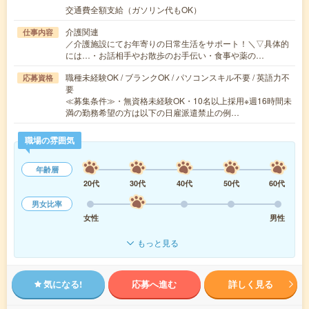
交通費全額支給（ガソリン代もOK）
介護関連
仕事内容
／介護施設にてお年寄りの日常生活をサポート！＼▽具体的
には…・お話相手やお散歩のお手伝い・食事や薬の…
職種未経験OK / ブランクOK / パソコンスキル不要 / 英語力不
応募資格
要
≪募集条件≫・無資格未経験OK・10名以上採用※週16時間未
満の勤務希望の方は以下の日雇派遣禁止の例…
職場の雰囲気
年齢層
20代
30代
40代
50代
60代
男女比率
女性
男性
もっと見る
気になる!
応募へ進む
詳しく見る