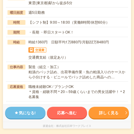
東雲(東京都)駅から徒歩5分
週5日勤務
曜日頻度
【シフト制】9:00～18:00（実働8時間/休憩60分）
時間
・長期 ・即日スタートOK！
期間
時給1360円 日額平均1万880円/月額22万8480円
時給
交通費
交通費支給（規定あり）
製造（組立・加工）
仕事内容
粕漬のパック詰め、出荷準備作業・魚の粕漬入りのケースか
ら小分けする・ビニールでパック詰めした商品への…
職種未経験OK / ブランクOK
応募資格
＊資格・経験不問＊20～59歳くらいまでの男女活躍中！＊2
名募集
気になる!
応募へ進む
詳しく見る
派遣会社
株式会社日本ワークプレイス