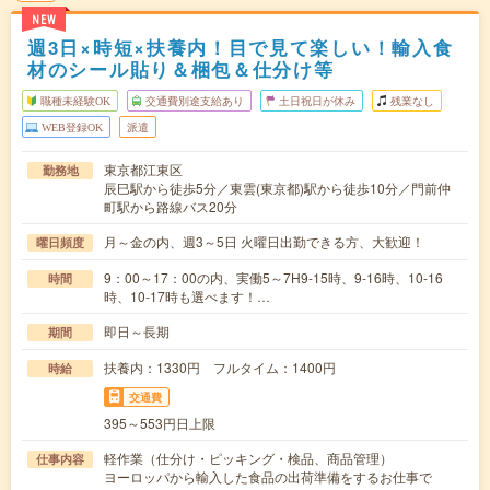
NEW
週3日×時短×扶養内！目で見て楽しい！輸入食
材のシール貼り＆梱包＆仕分け等
職種未経験OK
交通費別途支給あり
土日祝日が休み
残業なし
WEB登録OK
派遣
東京都江東区
勤務地
辰巳駅から徒歩5分／東雲(東京都)駅から徒歩10分／門前仲
町駅から路線バス20分
月～金の内、週3～5日 火曜日出勤できる方、大歓迎！
曜日頻度
9：00～17：00の内、実働5～7H9-15時、9-16時、10-16
時間
時、10-17時も選べます！…
即日～長期
期間
扶養内：1330円 フルタイム：1400円
時給
交通費
395～553円日上限
軽作業（仕分け・ピッキング・検品、商品管理）
仕事内容
ヨーロッパから輸入した食品の出荷準備をするお仕事で