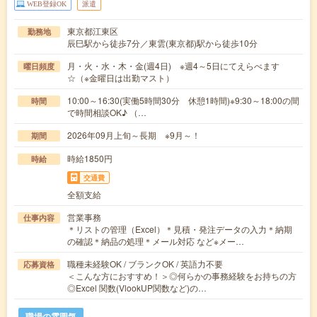
WEB登録OK
派遣
東京都江東区
勤務地
辰巳駅から徒歩7分／東雲(東京都)駅から徒歩10分
月・火・水・木・金(週4日) ※週4～5日にてえらべます
曜日頻度
☆（※金曜日は出勤マスト）
10:00～16:30(実働5時間30分 休憩1時間)※9:30～18:00の間
時間
で時間相談OK♪ （…
2026年09月上旬～長期 ※9月～！
期間
時給1850円
時給
交通費
全額支給
営業事務
仕事内容
＊リストの管理（Excel）＊見積・発注データの入力＊納期
の確認＊納品の処理＊メール対応 など※メー…
職種未経験OK / ブランクOK / 英語力不要
応募資格
＜こんな方におすすめ！＞◎何らかの事務経験をお持ちの方
◎Excel 関数(VlookUP関数など)の…
職場の雰囲気