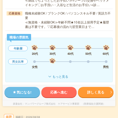
≪病院でちょっとしたお手伝い≫○シーツの交換やベッドメ
イキング〇お手洗い・入浴など生活のお手伝い○診…
職種未経験OK / ブランクOK / パソコンスキル不要 / 英語力不
応募資格
要
≪無資格・未経験OK≫年齢不問★10名以上採用予定★履歴
書は不要です。▽応募後の流れ1)翌営業日まで…
職場の雰囲気
年齢層
20代
30代
40代
50代
60代
男女比率
女性
男性
もっと見る
気になる!
応募へ進む
詳しく見る
派遣会社
マンパワーグループ株式会社 ケアサービス事業部 （医療福祉介護関連）
未読
掲載日
2026/08/08