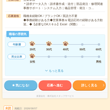
＊請求データ入力・請求書作成・送付｜部品発注・修理関連
事務サポート・システム入力｜備品管理・発注・コ…
職種未経験OK / ブランクOK / 英語力不要
応募資格
◆事務経験がある方◆営業事務＆電話応対の経験がある方歓
迎。◆【必要なOAスキル】Excel（関数） …
職場の雰囲気
年齢層
20代
30代
40代
50代
60代
男女比率
女性
男性
もっと見る
気になる!
応募へ進む
詳しく見る
派遣会社
株式会社スタッフサービス
未読
掲載日
2026/08/07