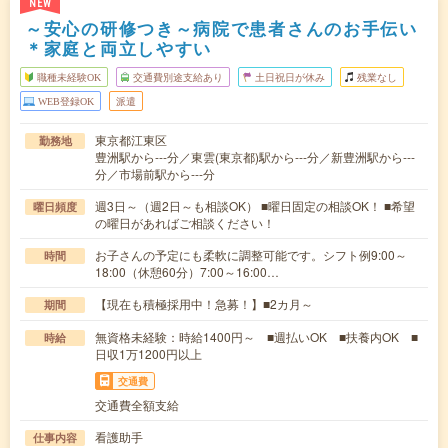
NEW
～安心の研修つき～病院で患者さんのお手伝い
＊家庭と両立しやすい
職種未経験OK
交通費別途支給あり
土日祝日が休み
残業なし
WEB登録OK
派遣
東京都江東区
勤務地
豊洲駅から---分／東雲(東京都)駅から---分／新豊洲駅から---
分／市場前駅から---分
週3日～（週2日～も相談OK） ■曜日固定の相談OK！ ■希望
曜日頻度
の曜日があればご相談ください！
お子さんの予定にも柔軟に調整可能です。シフト例9:00～
時間
18:00（休憩60分）7:00～16:00…
【現在も積極採用中！急募！】■2カ月～
期間
無資格未経験：時給1400円～ ■週払いOK ■扶養内OK ■
時給
日収1万1200円以上
交通費
交通費全額支給
看護助手
仕事内容