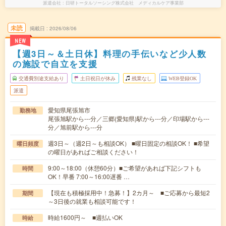
派遣会社
日研トータルソーシング株式会社 メディカルケア事業部
未読
掲載日
2026/08/06
NEW
【週3日～＆土日休】料理の手伝いなど少人数
の施設で自立を支援
交通費別途支給あり
土日祝日が休み
残業なし
WEB登録OK
派遣
愛知県尾張旭市
勤務地
尾張旭駅から---分／三郷(愛知県)駅から---分／印場駅から---
分／旭前駅から---分
週3日～（週2日～も相談OK） ■曜日固定の相談OK！ ■希望
曜日頻度
の曜日があればご相談ください！
9:00～18:00（休憩60分）■ご希望があれば下記シフトも
時間
OK！早番 7:00～16:00遅番 …
【現在も積極採用中！急募！】2カ月～ ■ご応募から最短2
期間
～3日後の就業も相談可能です！
時給1600円～ ■週払いOK
時給