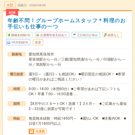
未読
掲載日
2026/08/06
NEW
年齢不問！グループホームスタッフ＊料理のお
手伝いも仕事の一つ
職種未経験OK
交通費別途支給あり
土日祝日が休み
残業なし
WEB登録OK
派遣
愛知県尾張旭市
勤務地
尾張旭駅から---分／三郷(愛知県)駅から---分／印場駅から---
分／旭前駅から---分
週3日～（週2日～も相談OK） ■曜日固定の相談OK！ ■希望
曜日頻度
の曜日があればご相談ください！
9:00～18:00（休憩60分）■ご希望があれば下記シフトも
時間
OK！早番 7:00～16:00遅番 …
【8月中のスタートOK！急募！】2カ月～ ■ご応募から最短
期間
2～3日後に就業が可能です！
無資格未経験：時給1450円～ ■週払いOK ■扶養内OK ■
時給
日収1万1600円以上
交通費