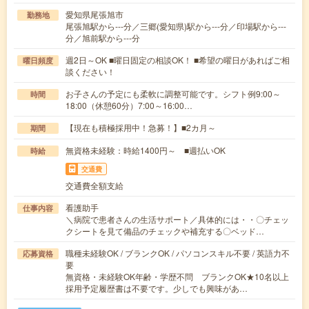
愛知県尾張旭市
勤務地
尾張旭駅から---分／三郷(愛知県)駅から---分／印場駅から---
分／旭前駅から---分
週2日～OK ■曜日固定の相談OK！ ■希望の曜日があればご相
曜日頻度
談ください！
お子さんの予定にも柔軟に調整可能です。シフト例9:00～
時間
18:00（休憩60分）7:00～16:00…
【現在も積極採用中！急募！】■2カ月～
期間
無資格未経験：時給1400円～ ■週払いOK
時給
交通費
交通費全額支給
看護助手
仕事内容
＼病院で患者さんの生活サポート／具体的には・・〇チェッ
クシートを見て備品のチェックや補充する〇ベッド…
職種未経験OK / ブランクOK / パソコンスキル不要 / 英語力不
応募資格
要
無資格・未経験OK年齢・学歴不問 ブランクOK★10名以上
採用予定履歴書は不要です。少しでも興味があ…