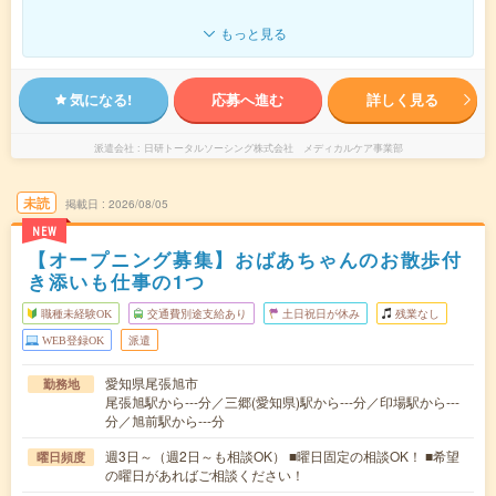
もっと見る
気になる!
応募へ進む
詳しく見る
派遣会社
日研トータルソーシング株式会社 メディカルケア事業部
未読
掲載日
2026/08/05
NEW
【オープニング募集】おばあちゃんのお散歩付
き添いも仕事の1つ
職種未経験OK
交通費別途支給あり
土日祝日が休み
残業なし
WEB登録OK
派遣
愛知県尾張旭市
勤務地
尾張旭駅から---分／三郷(愛知県)駅から---分／印場駅から---
分／旭前駅から---分
週3日～（週2日～も相談OK） ■曜日固定の相談OK！ ■希望
曜日頻度
の曜日があればご相談ください！