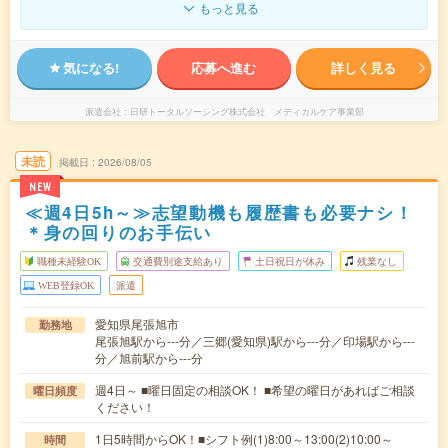
もっと見る
気になる!
応募へ進む
詳しく見る
派遣会社
日研トータルソーシング株式会社 メディカルケア事業部
未読
掲載日
2026/08/05
NEW
≪週4日5h～≫志望動機も履歴書も必要ナシ！
＊身の回りのお手伝い
職種未経験OK
交通費別途支給あり
土日祝日が休み
残業なし
WEB登録OK
派遣
愛知県尾張旭市
勤務地
尾張旭駅から---分／三郷(愛知県)駅から---分／印場駅から---
分／旭前駅から---分
週4日～ ■曜日固定の相談OK！ ■希望の曜日があればご相談
曜日頻度
ください！
1日5時間からOK！■シフト例(1)8:00～13:00(2)10:00～
時間