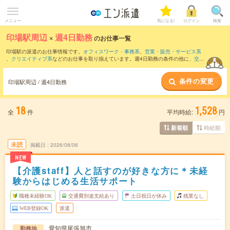
メニュー
気になる!
ログイン
検索
印場駅周辺
×
週4日勤務
のお仕事一覧
印場駅の派遣のお仕事情報です。
オフィスワーク・事務系
、
営業・販売・サービス系
、
クリエイティブ系
などのお仕事を取り揃えています。週4日勤務の条件の他に、
交通
費別途支給あり
、
職種未経験OK
、
友だちと一緒の応募OK
などのこだわり条件も取り
揃えています。
条件の変更
印場駅周辺 / 週4日勤務
18
1,528
全
件
平均時給:
円
時給順
新着順
未読
掲載日
2026/08/06
NEW
【介護staff】人と話すのが好きな方に＊未経
験からはじめる生活サポート
職種未経験OK
交通費別途支給あり
土日祝日が休み
残業なし
WEB登録OK
派遣
愛知県尾張旭市
勤務地