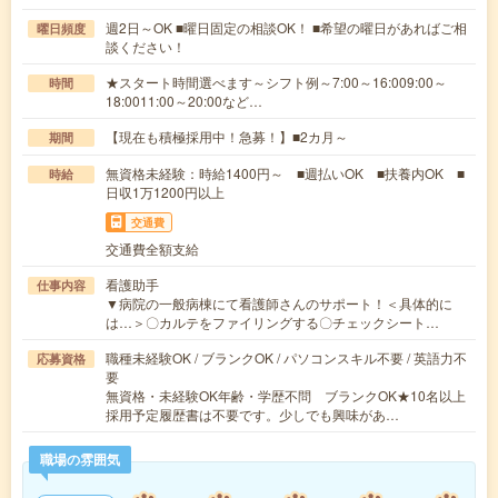
週2日～OK ■曜日固定の相談OK！ ■希望の曜日があればご相
曜日頻度
談ください！
★スタート時間選べます～シフト例～7:00～16:009:00～
時間
18:0011:00～20:00など…
【現在も積極採用中！急募！】■2カ月～
期間
無資格未経験：時給1400円～ ■週払いOK ■扶養内OK ■
時給
日収1万1200円以上
交通費
交通費全額支給
看護助手
仕事内容
▼病院の一般病棟にて看護師さんのサポート！＜具体的に
は…＞〇カルテをファイリングする〇チェックシート…
職種未経験OK / ブランクOK / パソコンスキル不要 / 英語力不
応募資格
要
無資格・未経験OK年齢・学歴不問 ブランクOK★10名以上
採用予定履歴書は不要です。少しでも興味があ…
職場の雰囲気