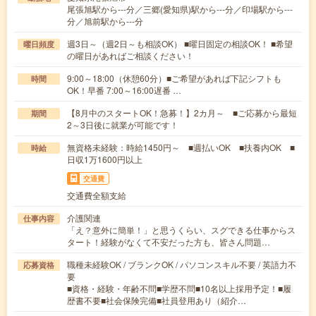
尾張旭駅から---分／三郷(愛知県)駅から---分／印場駅から---
分／旭前駅から---分
週3日～（週2日～も相談OK） ■曜日固定の相談OK！ ■希望
曜日頻度
の曜日があればご相談ください！
9:00～18:00（休憩60分）■ご希望があれば下記シフトも
時間
OK！早番 7:00～16:00遅番 …
【8月中のスタートOK！急募！】2カ月～ ■ご応募から最短
期間
2～3日後に就業が可能です！
無資格未経験：時給1450円～ ■週払いOK ■扶養内OK ■
時給
日収1万1600円以上
交通費
交通費全額支給
介護関連
仕事内容
「え？意外に簡単！」と思うくらい、スグできる仕事からス
タート！経験がなくて不安だった方も、皆さん問題…
職種未経験OK / ブランクOK / パソコンスキル不要 / 英語力不
応募資格
要
■資格・経験・年齢不問■学歴不問■10名以上採用予定！■履
歴書不要■社会保険完備■社員登用あり（紹介…