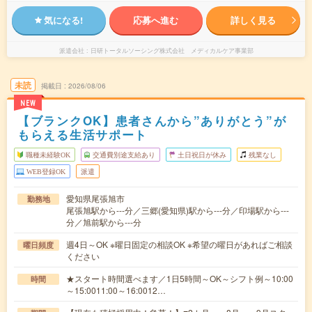
気になる!
応募へ進む
詳しく見る
派遣会社
日研トータルソーシング株式会社 メディカルケア事業部
未読
掲載日
2026/08/06
NEW
【ブランクOK】患者さんから”ありがとう”が
もらえる生活サポート
職種未経験OK
交通費別途支給あり
土日祝日が休み
残業なし
WEB登録OK
派遣
愛知県尾張旭市
勤務地
尾張旭駅から---分／三郷(愛知県)駅から---分／印場駅から---
分／旭前駅から---分
週4日～OK ※曜日固定の相談OK ※希望の曜日があればご相談
曜日頻度
ください
★スタート時間選べます／1日5時間～OK～シフト例～10:00
時間
～15:0011:00～16:0012…