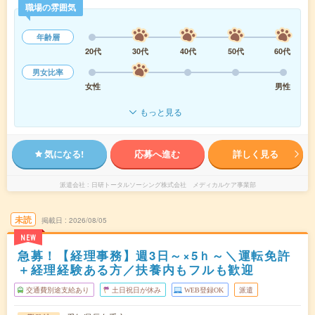
職場の雰囲気
年齢層
20代
30代
40代
50代
60代
男女比率
女性
男性
もっと見る
気になる!
応募へ進む
詳しく見る
派遣会社
日研トータルソーシング株式会社 メディカルケア事業部
未読
掲載日
2026/08/05
NEW
急募！【経理事務】週3日～×5ｈ～＼運転免許
＋経理経験ある方／扶養内もフルも歓迎
交通費別途支給あり
土日祝日が休み
WEB登録OK
派遣