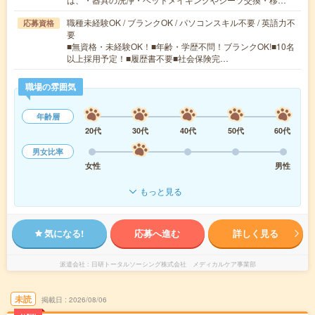
職種未経験OK / ブランクOK / パソコンスキル不要 / 英語力不
応募資格
要
■無資格・未経験OK！■年齢・学歴不問！ブランクOK!■10名
以上採用予定！■履歴書不要■社会保険完…
職場の雰囲気
年齢層
20代
30代
40代
50代
60代
男女比率
女性
男性
もっと見る
気になる!
応募へ進む
詳しく見る
派遣会社
日研トータルソーシング株式会社 メディカルケア事業部
未読
掲載日
2026/08/06