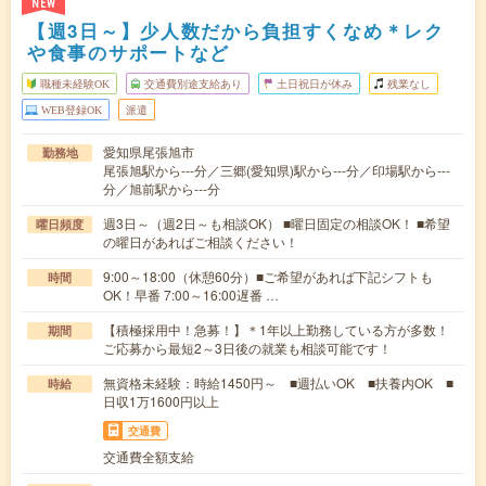
NEW
【週3日～】少人数だから負担すくなめ＊レク
や食事のサポートなど
職種未経験OK
交通費別途支給あり
土日祝日が休み
残業なし
WEB登録OK
派遣
愛知県尾張旭市
勤務地
尾張旭駅から---分／三郷(愛知県)駅から---分／印場駅から---
分／旭前駅から---分
週3日～（週2日～も相談OK） ■曜日固定の相談OK！ ■希望
曜日頻度
の曜日があればご相談ください！
9:00～18:00（休憩60分）■ご希望があれば下記シフトも
時間
OK！早番 7:00～16:00遅番 …
【積極採用中！急募！】＊1年以上勤務している方が多数！
期間
ご応募から最短2～3日後の就業も相談可能です！
無資格未経験：時給1450円～ ■週払いOK ■扶養内OK ■
時給
日収1万1600円以上
交通費
交通費全額支給