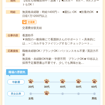
【現在も積極採用中！急募！】■2カ月～ 8月～、9月スター
期間
トもOK！
無資格未経験：時給1400円～ ■週払いOK ■扶養内OK ■
時給
日収1万1200円以上
交通費
交通費全額支給
看護助手
仕事内容
▼病院の一般病棟にて看護師さんのサポート！＜具体的に
は…＞〇カルテをファイリングする〇チェックシート…
職種未経験OK / ブランクOK / パソコンスキル不要 / 英語力不
応募資格
要
無資格・未経験OK年齢・学歴不問 ブランクOK★10名以上
採用予定履歴書は不要です。少しでも興味があ…
職場の雰囲気
年齢層
20代
30代
40代
50代
60代
男女比率
女性
男性