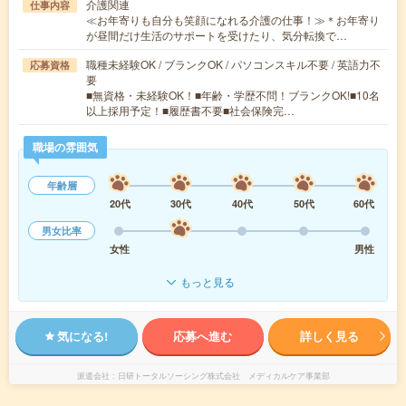
介護関連
仕事内容
≪お年寄りも自分も笑顔になれる介護の仕事！≫＊お年寄り
が昼間だけ生活のサポートを受けたり、気分転換で…
職種未経験OK / ブランクOK / パソコンスキル不要 / 英語力不
応募資格
要
■無資格・未経験OK！■年齢・学歴不問！ブランクOK!■10名
以上採用予定！■履歴書不要■社会保険完…
職場の雰囲気
年齢層
20代
30代
40代
50代
60代
男女比率
女性
男性
もっと見る
気になる!
応募へ進む
詳しく見る
派遣会社
日研トータルソーシング株式会社 メディカルケア事業部