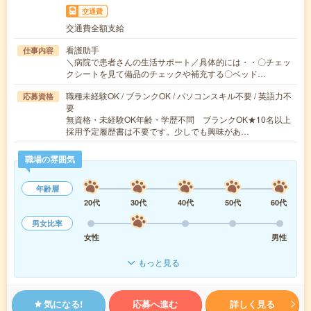
交通費
交通費全額支給
看護助手
仕事内容
＼病院で患者さんの生活サポート／具体的には・・〇チェッ
クシートを見て備品のチェックや補充する〇ベッド…
職種未経験OK / ブランクOK / パソコンスキル不要 / 英語力不
応募資格
要
無資格・未経験OK年齢・学歴不問 ブランクOK★10名以上
採用予定履歴書は不要です。少しでも興味があ…
職場の雰囲気
年齢層
20代
30代
40代
50代
60代
男女比率
女性
男性
もっと見る
気になる!
応募へ進む
詳しく見る