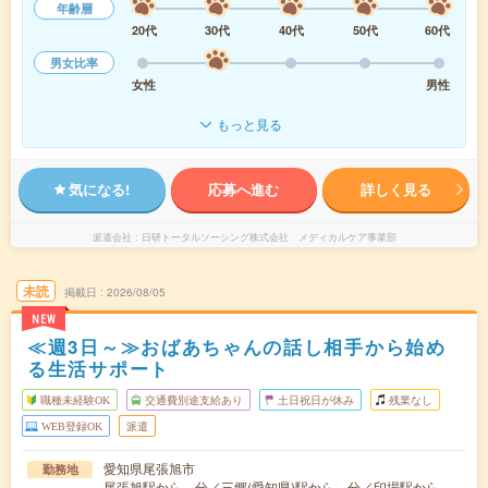
年齢層
20代
30代
40代
50代
60代
男女比率
女性
男性
もっと見る
気になる!
応募へ進む
詳しく見る
派遣会社
日研トータルソーシング株式会社 メディカルケア事業部
未読
掲載日
2026/08/05
NEW
≪週3日～≫おばあちゃんの話し相手から始め
る生活サポート
職種未経験OK
交通費別途支給あり
土日祝日が休み
残業なし
WEB登録OK
派遣
愛知県尾張旭市
勤務地
尾張旭駅から---分／三郷(愛知県)駅から---分／印場駅から---