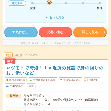
男女比率
女性
男性
もっと見る
気になる!
応募へ進む
詳しく見る
派遣会社
日研トータルソーシング株式会社 メディカルケア事業部
未読
掲載日
2026/08/05
NEW
≪ジモトで時短！！≫近所の施設で身の回りの
お手伝いなど
職種未経験OK
交通費別途支給あり
土日祝日が休み
残業なし
WEB登録OK
派遣
愛知県尾張旭市
勤務地
尾張旭駅から---分／三郷(愛知県)駅から---分／印場駅から---
分／旭前駅から---分