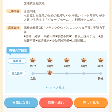
交通費全額支給
介護関連
仕事内容
≪自立した生活のための見守りやお手伝い！≫お年寄りが少
人数で生活する「グループホーム」。利用者さんが…
職種未経験OK / ブランクOK / パソコンスキル不要 / 英語力不
応募資格
要
■資格・経験・年齢不問■学歴不問■10名以上採用予定！■履
歴書不要■面談確約■社会保険完備■社員登用…
職場の雰囲気
年齢層
20代
30代
40代
50代
60代
男女比率
女性
男性
もっと見る
気になる!
応募へ進む
詳しく見る