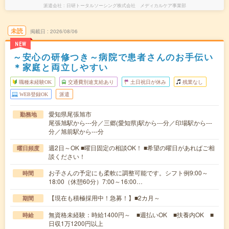
派遣会社
日研トータルソーシング株式会社 メディカルケア事業部
未読
掲載日
2026/08/06
NEW
～安心の研修つき～病院で患者さんのお手伝い
＊家庭と両立しやすい
職種未経験OK
交通費別途支給あり
土日祝日が休み
残業なし
WEB登録OK
派遣
愛知県尾張旭市
勤務地
尾張旭駅から---分／三郷(愛知県)駅から---分／印場駅から---
分／旭前駅から---分
週2日～OK ■曜日固定の相談OK！ ■希望の曜日があればご相
曜日頻度
談ください！
お子さんの予定にも柔軟に調整可能です。シフト例9:00～
時間
18:00（休憩60分）7:00～16:00…
【現在も積極採用中！急募！】■2カ月～
期間
無資格未経験：時給1400円～ ■週払いOK ■扶養内OK ■
時給
日収1万1200円以上