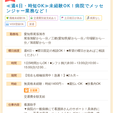
≪週4日・時短OK≫未経験OK！病院でメッセ
ンジャー業務など！
職種未経験OK
交通費別途支給あり
土日祝日が休み
残業なし
WEB登録OK
派遣
愛知県尾張旭市
勤務地
尾張旭駅から---分／三郷(愛知県)駅から---分／印場駅から---
分／旭前駅から---分
週4日～ ■曜日固定の相談OK！ ■希望の曜日があればご相談
曜日頻度
ください！
1日5時間からOK！■シフト例(1)8:00～13:00(2)10:00～
時間
15:00(3)12:00…
【現在も積極採用中！急募！】■2カ月～
期間
無資格未経験：時給1400円～ ■週払いOK ■扶養内OK
時給
交通費
交通費全額支給
看護助手
仕事内容
▼病院の一般病棟にて看護師さんのサポート！具体的に
は、・器具の洗浄・ベットメイキングやシーツ交換・移…