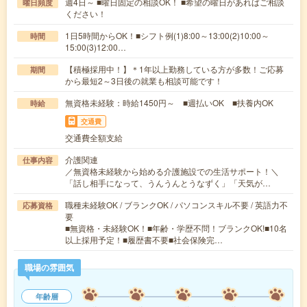
週4日～ ■曜日固定の相談OK！ ■希望の曜日があればご相談
曜日頻度
ください！
1日5時間からOK！■シフト例(1)8:00～13:00(2)10:00～
時間
15:00(3)12:00…
【積極採用中！】＊1年以上勤務している方が多数！ご応募
期間
から最短2～3日後の就業も相談可能です！
無資格未経験：時給1450円～ ■週払いOK ■扶養内OK
時給
交通費
交通費全額支給
介護関連
仕事内容
／無資格未経験から始める介護施設での生活サポート！＼
「話し相手になって、うんうんとうなずく」「天気が…
職種未経験OK / ブランクOK / パソコンスキル不要 / 英語力不
応募資格
要
■無資格・未経験OK！■年齢・学歴不問！ブランクOK!■10名
以上採用予定！■履歴書不要■社会保険完…
職場の雰囲気
年齢層