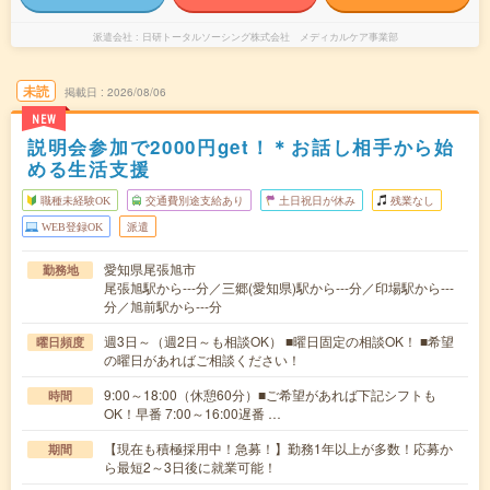
派遣会社
日研トータルソーシング株式会社 メディカルケア事業部
未読
掲載日
2026/08/06
NEW
説明会参加で2000円get！＊お話し相手から始
める生活支援
職種未経験OK
交通費別途支給あり
土日祝日が休み
残業なし
WEB登録OK
派遣
愛知県尾張旭市
勤務地
尾張旭駅から---分／三郷(愛知県)駅から---分／印場駅から---
分／旭前駅から---分
週3日～（週2日～も相談OK） ■曜日固定の相談OK！ ■希望
曜日頻度
の曜日があればご相談ください！
9:00～18:00（休憩60分）■ご希望があれば下記シフトも
時間
OK！早番 7:00～16:00遅番 …
【現在も積極採用中！急募！】勤務1年以上が多数！応募か
期間
ら最短2～3日後に就業可能！