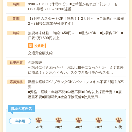
9:00～18:00（休憩60分）■ご希望があれば下記シフトも
時間
OK！早番 7:00～16:00遅番 …
【8月中のスタートOK！急募！】2カ月～ ■ご応募から最短
期間
2～3日後に就業が可能です！
無資格未経験：時給1450円～ ■週払いOK ■扶養内OK ■
時給
日収1万1600円以上
交通費
交通費全額支給
介護関連
仕事内容
≪散歩に付き添ったり、お話し相手になったり≫「え？意外
に簡単！」と思うくらい、スグできる仕事からスタ…
職種未経験OK / ブランクOK / パソコンスキル不要 / 英語力不
応募資格
要
■資格・経験・年齢不問■学歴不問■10名以上採用予定！■履
歴書不要■面談確約■社会保険完備■社員登用…
職場の雰囲気
年齢層
20代
30代
40代
50代
60代