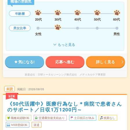
職場の雰囲気
年齢層
20代
30代
40代
50代
60代
男女比率
女性
男性
もっと見る
気になる!
応募へ進む
詳しく見る
派遣会社
日研トータルソーシング株式会社 メディカルケア事業部
未読
掲載日
2026/08/05
NEW
《50代活躍中》医療行為なし＊病院で患者さん
のサポート／日収1万1200円～
職種未経験OK
交通費別途支給あり
土日祝日が休み
残業なし
WEB登録OK
派遣