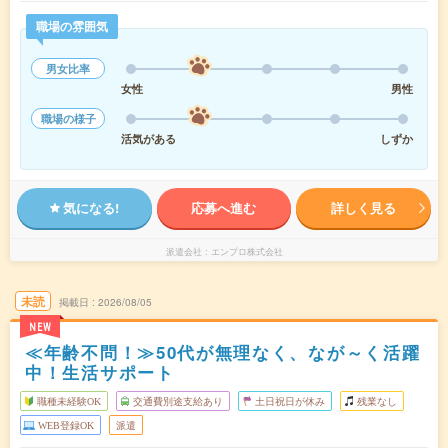
職場の雰囲気
男女比率
女性
男性
職場の様子
活気がある
しずか
気になる!
応募へ進む
詳しく見る
派遣会社
エンプロ株式会社
未読
掲載日
2026/08/05
NEW
≪年齢不問！≫50代が無理なく、なが～く活躍
中！生活サポート
職種未経験OK
交通費別途支給あり
土日祝日が休み
残業なし
WEB登録OK
派遣