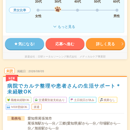
20代
30代
40代
50代
60代
男女比率
女性
男性
もっと見る
気になる!
応募へ進む
詳しく見る
派遣会社
日研トータルソーシング株式会社 メディカルケア事業部
未読
掲載日
2026/08/05
NEW
病院でカルテ整理や患者さんの生活サポート＊
未経験OK
職種未経験OK
交通費別途支給あり
土日祝日が休み
残業なし
WEB登録OK
派遣
愛知県尾張旭市
勤務地
尾張旭駅から---分／三郷(愛知県)駅から---分／印場駅から---
分／旭前駅から---分