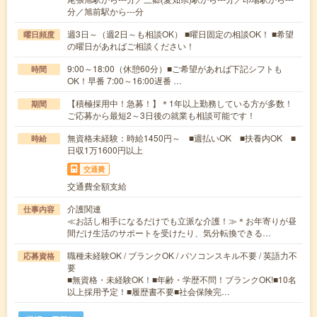
分／旭前駅から---分
週3日～（週2日～も相談OK） ■曜日固定の相談OK！ ■希望
曜日頻度
の曜日があればご相談ください！
9:00～18:00（休憩60分）■ご希望があれば下記シフトも
時間
OK！早番 7:00～16:00遅番 …
【積極採用中！急募！】＊1年以上勤務している方が多数！
期間
ご応募から最短2～3日後の就業も相談可能です！
無資格未経験：時給1450円～ ■週払いOK ■扶養内OK ■
時給
日収1万1600円以上
交通費
交通費全額支給
介護関連
仕事内容
≪お話し相手になるだけでも立派な介護！≫＊お年寄りが昼
間だけ生活のサポートを受けたり、気分転換できる…
職種未経験OK / ブランクOK / パソコンスキル不要 / 英語力不
応募資格
要
■無資格・未経験OK！■年齢・学歴不問！ブランクOK!■10名
以上採用予定！■履歴書不要■社会保険完…