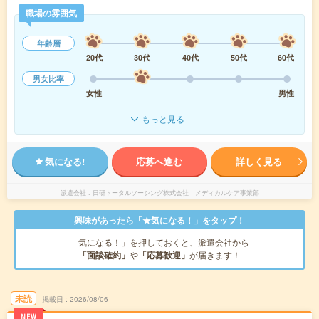
職場の雰囲気
年齢層
20代
30代
40代
50代
60代
男女比率
女性
男性
もっと見る
気になる!
応募へ進む
詳しく見る
派遣会社
日研トータルソーシング株式会社 メディカルケア事業部
興味があったら「★気になる！」をタップ！
「気になる！」を押しておくと、派遣会社から
「面談確約」
や
「応募歓迎」
が届きます！
未読
掲載日
2026/08/06
NEW