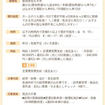
愛知県長久手市
勤務地
藤が丘(愛知県)駅から徒歩8分／本郷(愛知県)駅から車7分／
はなみずき通駅から車6分／印場駅から車12分
月～土のうち週3～5日で選択可能 ※日祝休み ※土曜日に勤務
曜日頻度
できる方は尚歓迎！ ＼ご家庭・私生活と両立◎！／ お子さ
んの行事や急な体調不良にも対応しやすい！
以下の時間内で実働5ｈ以上で選択可能月～金 9：15～
時間
18：15土曜日 8：45～17：45（休憩：…
即日～長期予定（3ヶ月更新）
期間
時給 1,500円 ＋ 交通費実費支給（規定あり） 〈月収例〉 ・
時給
90,000円＝週3日×5h（月に12日勤務した場合） ・240,000
円＝週5日×8h（月に20日勤務した場合）
交通費
交通費実費支給（規定あり）
経理・財務・会計・英文経理
仕事内容
形成外科での経理事務のお仕事です。・請求書管理・振込伝
票作成・支払い業務・引き落としチェック・NBで…
英語力不要
応募資格
■経理の実務経験■普通自動車第一種運転免許■Excel：初級
（SUM関数程度）※週20h未満の場合、…