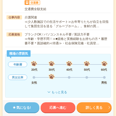
交通費
交通費全額支給
介護関連
仕事内容
≪少人数施設での生活サポート≫お年寄りたちが自立を目指
して集団生活を送る「グループホーム」。食材の買…
ブランクOK / パソコンスキル不要 / 英語力不要
応募資格
≪年齢・学歴不問！≫■資格と実務経験をお持ちの方＊履歴
書不要＊面談確約≪待遇≫・社会保険完備・社員登…
職場の雰囲気
年齢層
20代
30代
40代
50代
60代
男女比率
女性
男性
もっと見る
気になる!
応募へ進む
詳しく見る