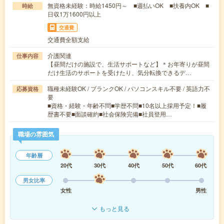
無資格未経験：時給1450円～ ■週払いOK ■扶養内OK ■
時給
日収1万1600円以上
交通費
交通費全額支給
介護関連
仕事内容
【昼間だけの施設で、生活サポートなど】＊お年寄りが昼間
だけ生活のサポートを受けたり、気分転換できるデ…
職種未経験OK / ブランクOK / パソコンスキル不要 / 英語力不
応募資格
要
■資格・経験・年齢不問■学歴不問■10名以上採用予定！■履
歴書不要■面談確約■社会保険完備■社員登用…
職場の雰囲気
年齢層
20代
30代
40代
50代
60代
男女比率
女性
男性
もっと見る