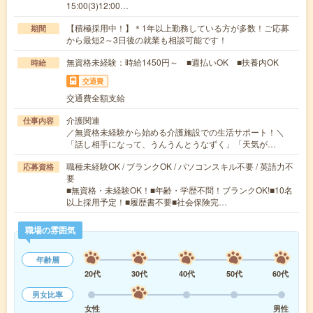
15:00(3)12:00…
【積極採用中！】＊1年以上勤務している方が多数！ご応募
期間
から最短2～3日後の就業も相談可能です！
無資格未経験：時給1450円～ ■週払いOK ■扶養内OK
時給
交通費
交通費全額支給
介護関連
仕事内容
／無資格未経験から始める介護施設での生活サポート！＼
「話し相手になって、うんうんとうなずく」「天気が…
職種未経験OK / ブランクOK / パソコンスキル不要 / 英語力不
応募資格
要
■無資格・未経験OK！■年齢・学歴不問！ブランクOK!■10名
以上採用予定！■履歴書不要■社会保険完…
職場の雰囲気
年齢層
20代
30代
40代
50代
60代
男女比率
女性
男性