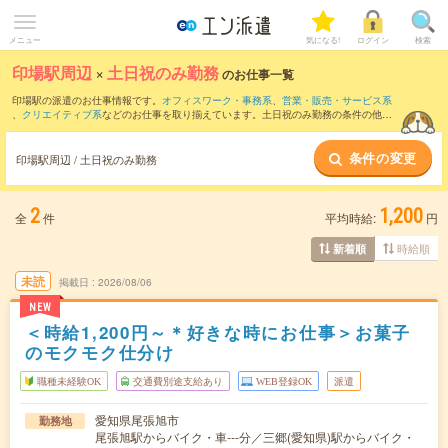
メニュー
気になる!
ログイン
検索
印場駅周辺
×
土日祝のみ勤務
のお仕事一覧
印場駅の派遣のお仕事情報です。
オフィスワーク・事務系
、
営業・販売・サービス系
、
クリエイティブ系
などのお仕事を取り揃えています。土日祝のみ勤務の条件の他
に、
交通費別途支給あり
、
職種未経験OK
、
友だちと一緒の応募OK
などのこだわり条
件も取り揃えています。
条件の変更
印場駅周辺 / 土日祝のみ勤務
2
1,200
全
件
平均時給:
円
時給順
新着順
未読
掲載日
2026/08/06
NEW
＜時給1,200円～＊好きな時にお仕事＞お菓子
のモクモク仕分け
職種未経験OK
交通費別途支給あり
WEB登録OK
派遣
愛知県尾張旭市
勤務地
尾張旭駅からバイク・車---分／三郷(愛知県)駅からバイク・