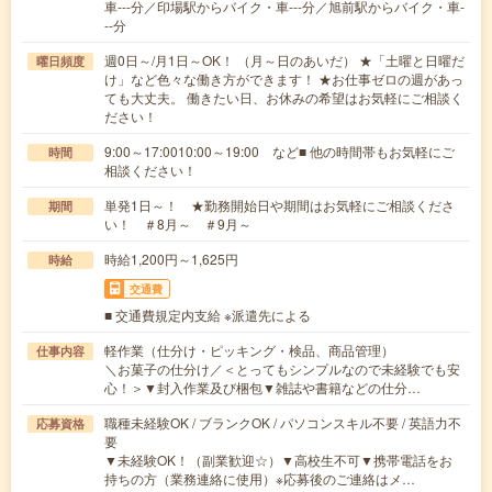
車---分／印場駅からバイク・車---分／旭前駅からバイク・車-
--分
週0日～/月1日～OK！ （月～日のあいだ） ★「土曜と日曜だ
曜日頻度
け」など色々な働き方ができます！ ★お仕事ゼロの週があっ
ても大丈夫。 働きたい日、お休みの希望はお気軽にご相談く
ださい！
9:00～17:0010:00～19:00 など■ 他の時間帯もお気軽にご
時間
相談ください！
単発1日～！ ★勤務開始日や期間はお気軽にご相談くださ
期間
い！ ＃8月～ ＃9月～
時給1,200円～1,625円
時給
交通費
■ 交通費規定内支給 ※派遣先による
軽作業（仕分け・ピッキング・検品、商品管理）
仕事内容
＼お菓子の仕分け／＜とってもシンプルなので未経験でも安
心！＞▼封入作業及び梱包▼雑誌や書籍などの仕分…
職種未経験OK / ブランクOK / パソコンスキル不要 / 英語力不
応募資格
要
▼未経験OK！（副業歓迎☆）▼高校生不可▼携帯電話をお
持ちの方（業務連絡に使用）※応募後のご連絡はメ…