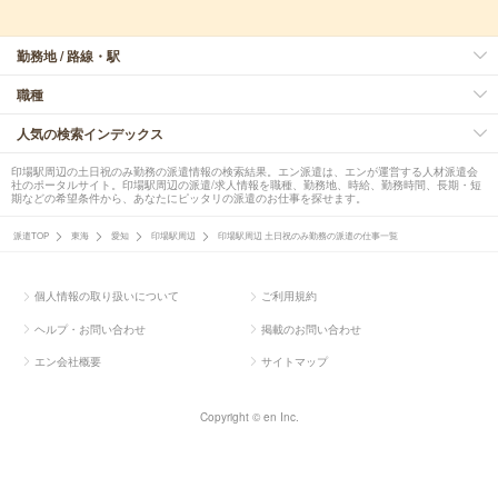
勤務地 / 路線・駅
職種
人気の検索インデックス
印場駅周辺の土日祝のみ勤務の派遣情報の検索結果。エン派遣は、エンが運営する人材派遣会
社のポータルサイト。印場駅周辺の派遣/求人情報を職種、勤務地、時給、勤務時間、長期・短
期などの希望条件から、あなたにピッタリの派遣のお仕事を探せます。
派遣TOP
東海
愛知
印場駅周辺
印場駅周辺 土日祝のみ勤務の派遣の仕事一覧
個人情報の取り扱いについて
ご利用規約
ヘルプ・お問い合わせ
掲載のお問い合わせ
エン会社概要
サイトマップ
Copyright © en Inc.