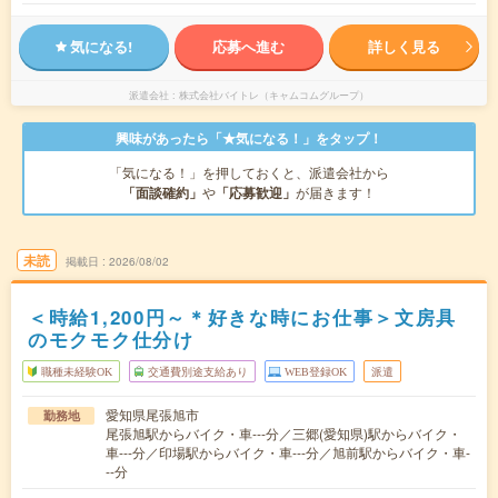
気になる!
応募へ進む
詳しく見る
派遣会社
株式会社バイトレ（キャムコムグループ）
興味があったら「★気になる！」をタップ！
「気になる！」を押しておくと、派遣会社から
「面談確約」
や
「応募歓迎」
が届きます！
未読
掲載日
2026/08/02
＜時給1,200円～＊好きな時にお仕事＞文房具
のモクモク仕分け
職種未経験OK
交通費別途支給あり
WEB登録OK
派遣
愛知県尾張旭市
勤務地
尾張旭駅からバイク・車---分／三郷(愛知県)駅からバイク・
車---分／印場駅からバイク・車---分／旭前駅からバイク・車-
--分