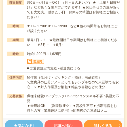
週0日～/月1日～OK！ （月～日のあいだ） ★「土曜と日曜だ
曜日頻度
け」など色々な働き方ができます！ ★お仕事ゼロの週があっ
ても大丈夫。 働きたい日、お休みの希望はお気軽にご相談く
ださい！
9:00～17:0010:00～19:00 など■ 他の時間帯もお気軽にご
時間
相談ください！
単発1日～！ ★勤務開始日や期間はお気軽にご相談くださ
期間
い！ ＃8月～ ＃9月～
時給1,200円～1,625円
時給
交通費
■ 交通費規定内支給 ※派遣先による
軽作業（仕分け・ピッキング・検品、商品管理）
仕事内容
＼文房具の仕分け／＜とってもシンプルなので未経験でも安
心！＞▼封入作業及び梱包▼雑誌や書籍などの仕分…
職種未経験OK / ブランクOK / パソコンスキル不要 / 英語力不
応募資格
要
▼未経験OK！（副業歓迎☆）▼高校生不可▼携帯電話をお
持ちの方（業務連絡に使用）※応募後のご連絡はメ…
気になる!
応募へ進む
詳しく見る