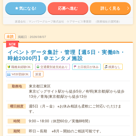
気になる!
応募へ進む
詳しく見る
派遣会社
マンパワーグループ株式会社 ケアサービス事業部 （医療福祉介護関連）
未読
掲載日
2026/08/07
NEW
イベントデータ集計・管理【週5日・実働8h・
時給2000円】＠エンタメ施設
職種未経験OK
交通費別途支給あり
土日祝日が休み
残業なし
WEB登録OK
派遣
東京都江東区
勤務地
東京ビッグサイト駅から徒歩5分／有明(東京都)駅から徒歩
13分／青海(東京都)駅から徒歩13分
週5日（月～金） ※お休み相談も柔軟にご対応いただけま
曜日頻度
す。
9:00～18:00（休憩60分／実働8時間）
時間
即日～長期 ※8月～開始のご相談可能です。
期間