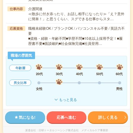
介護関連
仕事内容
≪散歩に付き添ったり、お話し相手になったり≫「え？意外
に簡単！」と思うくらい、スグできる仕事からスタ…
職種未経験OK / ブランクOK / パソコンスキル不要 / 英語力不
応募資格
要
■資格・経験・年齢不問■学歴不問■10名以上採用予定！■履
歴書不要■面談確約■社会保険完備■社員登用…
職場の雰囲気
年齢層
20代
30代
40代
50代
60代
男女比率
女性
男性
もっと見る
気になる!
応募へ進む
詳しく見る
派遣会社
日研トータルソーシング株式会社 メディカルケア事業部