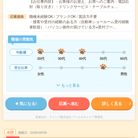
【お仕事内容】・お客様のお迎え、お席へのご案内・電話応
対（取り次ぎ）・ドリンクサービス・テーブルチェ…
職種未経験OK / ブランクOK / 英語力不要
応募資格
・接客や受付の経験のある方（自動車ショールーム受付経験
者歓迎）・パソコン操作の長けている方※受付ブー…
職場の雰囲気
年齢層
20代
30代
40代
50代
60代
男女比率
女性
男性
もっと見る
気になる!
応募へ進む
詳しく見る
派遣会社
アイング株式会社 アール＆キャリア事業部
未読
掲載日
2026/08/06