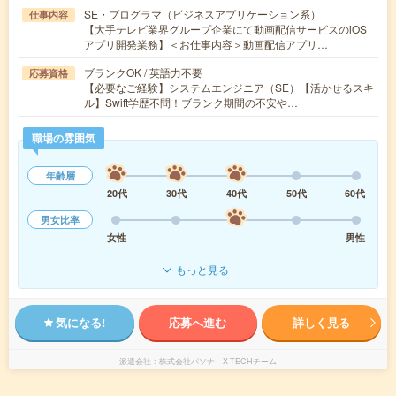
SE・プログラマ（ビジネスアプリケーション系）
仕事内容
【大手テレビ業界グループ企業にて動画配信サービスのiOS
アプリ開発業務】＜お仕事内容＞動画配信アプリ…
ブランクOK / 英語力不要
応募資格
【必要なご経験】システムエンジニア（SE）【活かせるスキ
ル】Swift学歴不問！ブランク期間の不安や…
職場の雰囲気
年齢層
20代
30代
40代
50代
60代
男女比率
女性
男性
もっと見る
気になる!
応募へ進む
詳しく見る
派遣会社
株式会社パソナ X-TECHチーム