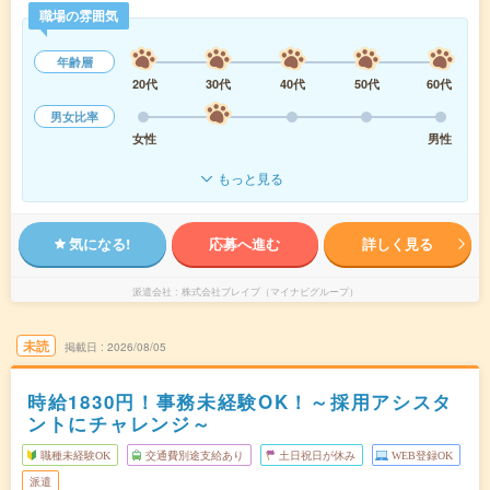
職場の雰囲気
年齢層
20代
30代
40代
50代
60代
男女比率
女性
男性
もっと見る
気になる!
応募へ進む
詳しく見る
派遣会社
株式会社ブレイブ（マイナビグループ）
未読
掲載日
2026/08/05
時給1830円！事務未経験OK！～採用アシスタ
ントにチャレンジ～
職種未経験OK
交通費別途支給あり
土日祝日が休み
WEB登録OK
派遣