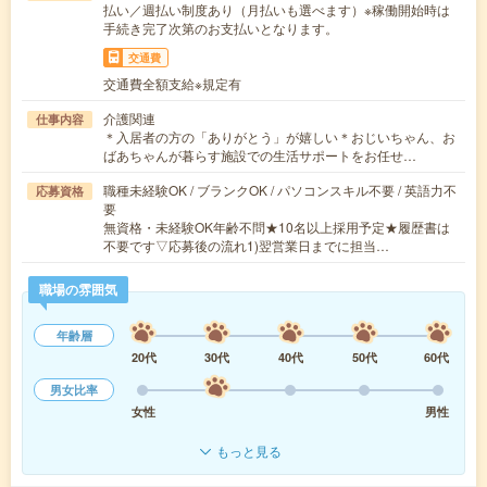
払い／週払い制度あり（月払いも選べます）※稼働開始時は
手続き完了次第のお支払いとなります。
交通費
交通費全額支給※規定有
介護関連
仕事内容
＊入居者の方の「ありがとう」が嬉しい＊おじいちゃん、お
ばあちゃんが暮らす施設での生活サポートをお任せ…
職種未経験OK / ブランクOK / パソコンスキル不要 / 英語力不
応募資格
要
無資格・未経験OK年齢不問★10名以上採用予定★履歴書は
不要です▽応募後の流れ1)翌営業日までに担当…
職場の雰囲気
年齢層
20代
30代
40代
50代
60代
男女比率
女性
男性
もっと見る