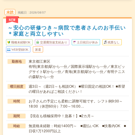
未読
掲載日
2026/08/07
NEW
～安心の研修つき～病院で患者さんのお手伝い
＊家庭と両立しやすい
職種未経験OK
交通費別途支給あり
土日祝日が休み
残業なし
WEB登録OK
派遣
東京都江東区
勤務地
有明(東京都)駅から---分／国際展示場駅から---分／東京ビッ
グサイト駅から---分／青海(東京都)駅から---分／有明テニス
の森駅から---分
週3日～（週2日～も相談OK） ■曜日固定の相談OK！ ■希望
曜日頻度
の曜日があればご相談ください！
お子さんの予定にも柔軟に調整可能です。シフト例9:00～
時間
18:00（休憩60分）7:00～16:00…
【現在も積極採用中！急募！】■2カ月～
期間
無資格未経験：時給1400円～ ■週払いOK ■扶養内OK ■
時給
日収1万1200円以上