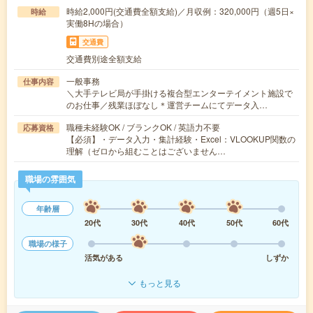
時給2,000円(交通費全額支給)／月収例：320,000円（週5日×
時給
実働8Hの場合）
交通費
交通費別途全額支給
一般事務
仕事内容
＼大手テレビ局が手掛ける複合型エンターテイメント施設で
のお仕事／残業ほぼなし＊運営チームにてデータ入…
職種未経験OK / ブランクOK / 英語力不要
応募資格
【必須】・データ入力・集計経験・Excel：VLOOKUP関数の
理解（ゼロから組むことはございません…
職場の雰囲気
年齢層
20代
30代
40代
50代
60代
職場の様子
活気がある
しずか
もっと見る