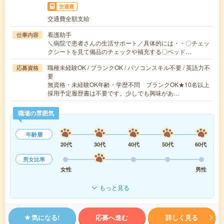
交通費
交通費全額支給
看護助手
仕事内容
＼病院で患者さんの生活サポート／具体的には・・〇チェッ
クシートを見て備品のチェックや補充する〇ベッド…
職種未経験OK / ブランクOK / パソコンスキル不要 / 英語力不
応募資格
要
無資格・未経験OK年齢・学歴不問 ブランクOK★10名以上
採用予定履歴書は不要です。少しでも興味があ…
職場の雰囲気
年齢層
20代
30代
40代
50代
60代
男女比率
女性
男性
もっと見る
気になる!
応募へ進む
詳しく見る