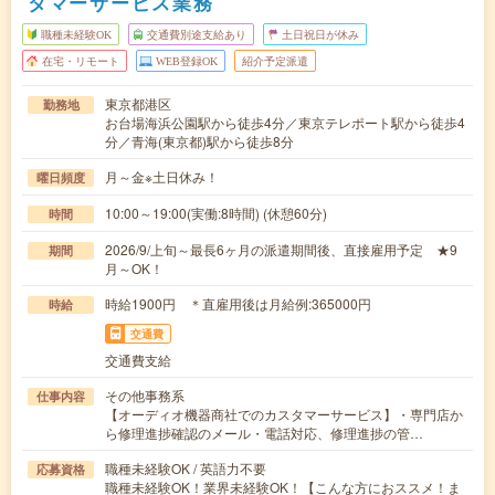
タマーサービス業務
職種未経験OK
交通費別途支給あり
土日祝日が休み
在宅・リモート
WEB登録OK
紹介予定派遣
東京都港区
勤務地
お台場海浜公園駅から徒歩4分／東京テレポート駅から徒歩4
分／青海(東京都)駅から徒歩8分
月～金※土日休み！
曜日頻度
10:00～19:00(実働:8時間) (休憩60分)
時間
2026/9/上旬～最長6ヶ月の派遣期間後、直接雇用予定 ★9
期間
月～OK！
時給1900円 ＊直雇用後は月給例:365000円
時給
交通費
交通費支給
その他事務系
仕事内容
【オーディオ機器商社でのカスタマーサービス】・専門店か
ら修理進捗確認のメール・電話対応、修理進捗の管…
職種未経験OK / 英語力不要
応募資格
職種未経験OK！業界未経験OK！【こんな方におススメ！ま