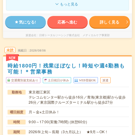
もっと見る
気になる!
応募へ進む
詳しく見る
派遣会社
日研トータルソーシング株式会社 メディカルケア事業部
未読
掲載日
2026/08/06
NEW
時給1800円！残業ほぼなし！時短や週4勤務も
可能！＊営業事務
交通費別途支給あり
土日祝日が休み
WEB登録OK
派遣
東京都江東区
勤務地
テレコムセンター駅から徒歩16分／青海(東京都)駅から徒歩
26分／東京国際クルーズターミナル駅から徒歩27分
月～金※土日休み！
曜日頻度
9:00～17:00(実働:7時間) (休憩60分)
時間
2026/9/上旬～長期（3カ月以上） ★9月～OK！
期間