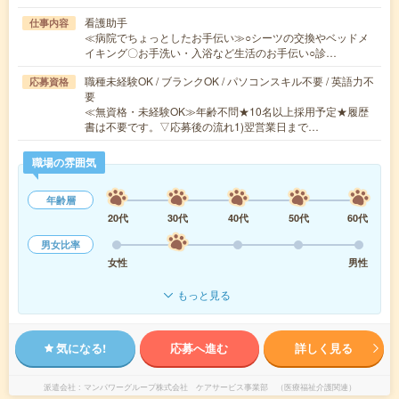
看護助手
仕事内容
≪病院でちょっとしたお手伝い≫○シーツの交換やベッドメ
イキング〇お手洗い・入浴など生活のお手伝い○診…
職種未経験OK / ブランクOK / パソコンスキル不要 / 英語力不
応募資格
要
≪無資格・未経験OK≫年齢不問★10名以上採用予定★履歴
書は不要です。▽応募後の流れ1)翌営業日まで…
職場の雰囲気
年齢層
20代
30代
40代
50代
60代
男女比率
女性
男性
もっと見る
気になる!
応募へ進む
詳しく見る
派遣会社
マンパワーグループ株式会社 ケアサービス事業部 （医療福祉介護関連）