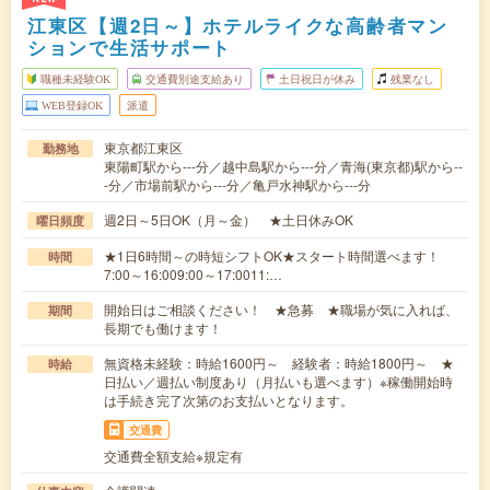
江東区【週2日～】ホテルライクな高齢者マン
ションで生活サポート
職種未経験OK
交通費別途支給あり
土日祝日が休み
残業なし
WEB登録OK
派遣
東京都江東区
勤務地
東陽町駅から---分／越中島駅から---分／青海(東京都)駅から--
-分／市場前駅から---分／亀戸水神駅から---分
週2日～5日OK（月～金） ★土日休みOK
曜日頻度
★1日6時間～の時短シフトOK★スタート時間選べます！
時間
7:00～16:009:00～17:0011:…
開始日はご相談ください！ ★急募 ★職場が気に入れば、
期間
長期でも働けます！
無資格未経験：時給1600円～ 経験者：時給1800円～ ★
時給
日払い／週払い制度あり（月払いも選べます）※稼働開始時
は手続き完了次第のお支払いとなります。
交通費
交通費全額支給※規定有