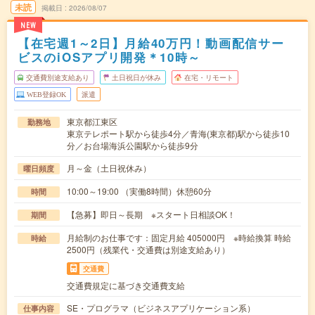
未読
掲載日
2026/08/07
NEW
【在宅週1～2日】月給40万円！動画配信サー
ビスのiOSアプリ開発＊10時～
交通費別途支給あり
土日祝日が休み
在宅・リモート
WEB登録OK
派遣
東京都江東区
勤務地
東京テレポート駅から徒歩4分／青海(東京都)駅から徒歩10
分／お台場海浜公園駅から徒歩9分
月～金（土日祝休み）
曜日頻度
10:00～19:00 （実働8時間）休憩60分
時間
【急募】即日～長期 ※スタート日相談OK！
期間
月給制のお仕事です：固定月給 405000円 ※時給換算 時給
時給
2500円（残業代・交通費は別途支給あり）
交通費
交通費規定に基づき交通費支給
SE・プログラマ（ビジネスアプリケーション系）
仕事内容