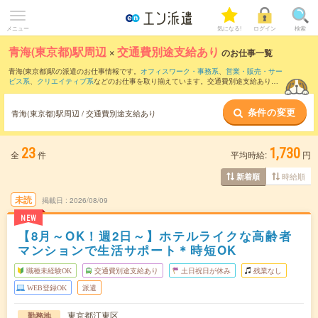
メニュー
気になる!
ログイン
検索
青海(東京都)駅周辺
×
交通費別途支給あり
のお仕事一覧
青海(東京都)駅の派遣のお仕事情報です。
オフィスワーク・事務系
、
営業・販売・サー
ビス系
、
クリエイティブ系
などのお仕事を取り揃えています。交通費別途支給ありの
条件の他に、
職種未経験OK
、
友だちと一緒の応募OK
、
残業なし
などのこだわり条件
も取り揃えています。
条件の変更
青海(東京都)駅周辺 / 交通費別途支給あり
23
1,730
全
件
平均時給:
円
時給順
新着順
未読
掲載日
2026/08/09
NEW
【8月～OK！週2日～】ホテルライクな高齢者
マンションで生活サポート＊時短OK
職種未経験OK
交通費別途支給あり
土日祝日が休み
残業なし
WEB登録OK
派遣
東京都江東区
勤務地