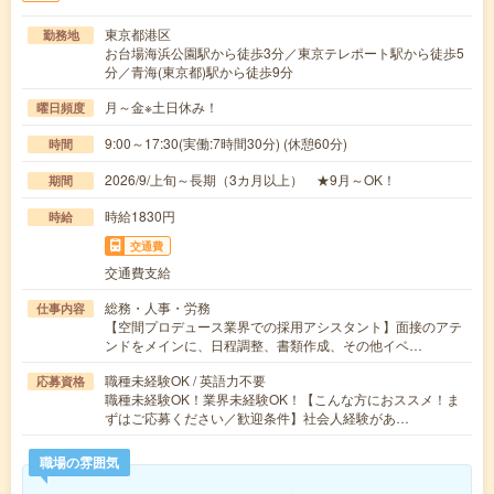
東京都港区
勤務地
お台場海浜公園駅から徒歩3分／東京テレポート駅から徒歩5
分／青海(東京都)駅から徒歩9分
月～金※土日休み！
曜日頻度
9:00～17:30(実働:7時間30分) (休憩60分)
時間
2026/9/上旬～長期（3カ月以上） ★9月～OK！
期間
時給1830円
時給
交通費
交通費支給
総務・人事・労務
仕事内容
【空間プロデュース業界での採用アシスタント】面接のアテ
ンドをメインに、日程調整、書類作成、その他イベ…
職種未経験OK / 英語力不要
応募資格
職種未経験OK！業界未経験OK！【こんな方におススメ！ま
ずはご応募ください／歓迎条件】社会人経験があ…
職場の雰囲気