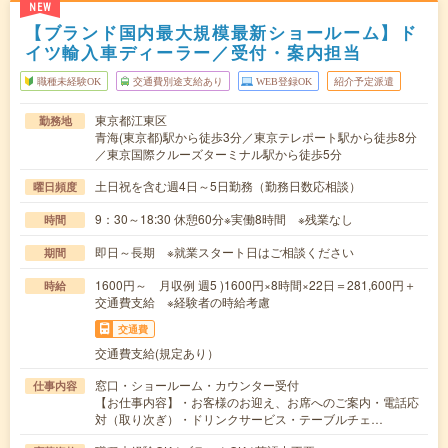
NEW
【ブランド国内最大規模最新ショールーム】ド
イツ輸入車ディーラー／受付・案内担当
職種未経験OK
交通費別途支給あり
WEB登録OK
紹介予定派遣
東京都江東区
勤務地
青海(東京都)駅から徒歩3分／東京テレポート駅から徒歩8分
／東京国際クルーズターミナル駅から徒歩5分
土日祝を含む週4日～5日勤務（勤務日数応相談）
曜日頻度
9：30～18:30 休憩60分※実働8時間 ※残業なし
時間
即日～長期 ※就業スタート日はご相談ください
期間
1600円～ 月収例 週5 )1600円×8時間×22日＝281,600円＋
時給
交通費支給 ※経験者の時給考慮
交通費
交通費支給(規定あり）
窓口・ショールーム・カウンター受付
仕事内容
【お仕事内容】・お客様のお迎え、お席へのご案内・電話応
対（取り次ぎ）・ドリンクサービス・テーブルチェ…