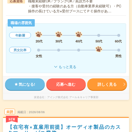
職種未経験OK / ブランクOK / 英語力不要
応募資格
・接客や受付の経験のある方（自動車業界未経験可）・PC
操作の長けている方※受付ブースにてＰＣ操作があ…
職場の雰囲気
年齢層
20代
30代
40代
50代
60代
男女比率
女性
男性
もっと見る
気になる!
応募へ進む
詳しく見る
派遣会社
アイング株式会社 アール＆キャリア事業部
未読
掲載日
2026/08/06
NEW
【在宅有×直雇用前提】オーディオ製品のカス