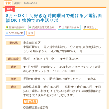
未読
掲載日
2026/08/08
NEW
8月～OK！＼好きな時間曜日で働ける／電話面
談OK！病院での生活サポ
職種未経験OK
交通費別途支給あり
土日祝日が休み
残業なし
WEB登録OK
派遣
東京都江東区
勤務地
東陽町駅から---分／越中島駅から---分／青海(東京都)駅から--
-分／市場前駅から---分／亀戸水神駅から---分
週2日～5日OK（月～金） ★土日休みOK
曜日頻度
★1日6時間～の時短シフトOK★都合に合わせてシフトが決
時間
められますシフト例：7：00～16：009：…
長期のお仕事です。開始日はご相談ください！ ★急募
期間
無資格未経験：時給1600円～ 経験者：時給1800円～★日
時給
払い／週払い制度あり（月払いも選べます）※稼働開始時は
手続き完了次第のお支払いとなります。
交通費
交通費支給※規定有