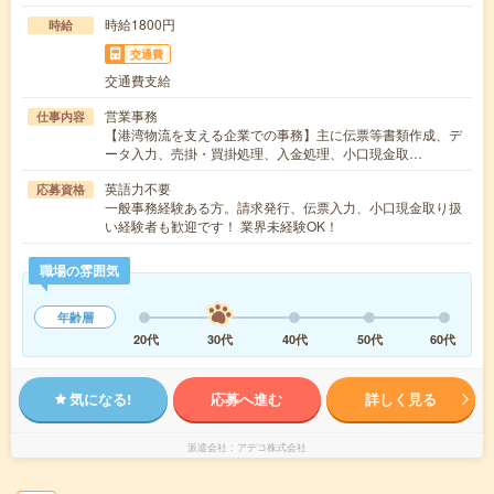
時給1800円
時給
交通費
交通費支給
営業事務
仕事内容
【港湾物流を支える企業での事務】主に伝票等書類作成、デ
ータ入力、売掛・買掛処理、入金処理、小口現金取…
英語力不要
応募資格
一般事務経験ある方。請求発行、伝票入力、小口現金取り扱
い経験者も歓迎です！ 業界未経験OK！
職場の雰囲気
年齢層
20代
30代
40代
50代
60代
気になる!
応募へ進む
詳しく見る
派遣会社
アデコ株式会社