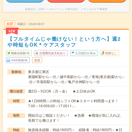
派遣会社
日研トータルソーシング株式会社 メディカルケア事業部
未読
掲載日
2026/08/07
NEW
【フルタイムじゃ働けない！という方へ】週2
や時短もOK＊ケアスタッフ
職種未経験OK
交通費別途支給あり
土日祝日が休み
残業なし
WEB登録OK
派遣
東京都江東区
勤務地
東陽町駅から---分／越中島駅から---分／青海(東京都)駅から--
-分／市場前駅から---分／亀戸水神駅から---分
週2日～5日OK（月～金） ★土日休みOK
曜日頻度
★1日6時間～の時短シフトOK★スタート時間選べます！
時間
7:00～16:009:00～17:0011:…
開始日はご相談ください！ ★急募 ★職場が気に入れば、
期間
長期でも働けます！
無資格未経験：時給1600円～ 経験者：時給1800円～★日
時給