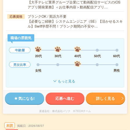
【大手テレビ業界グループ企業にて動画配信サービスのiOS
アプリ開発業務】＜お仕事内容＞動画配信アプリ…
ブランクOK / 英語力不要
応募資格
【必要なご経験】システムエンジニア（SE）【活かせるスキ
ル】Swift学歴不問！ブランク期間の不安や…
職場の雰囲気
年齢層
20代
30代
40代
50代
60代
男女比率
女性
男性
もっと見る
気になる!
応募へ進む
詳しく見る
派遣会社
株式会社パソナ X-TECHチーム
未読
掲載日
2026/08/07