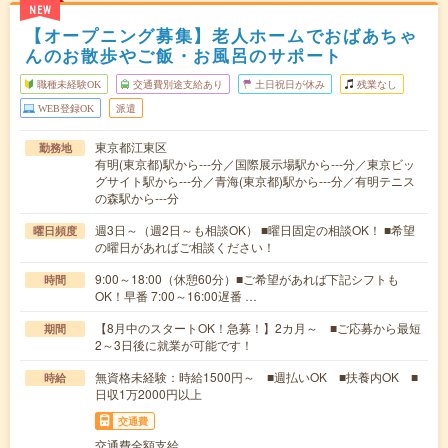
NEW
【オープニング募集】老人ホームでおばあちゃ
んのお散歩やご飯・お風呂のサポート
職種未経験OK
交通費別途支給あり
土日祝日が休み
残業なし
WEB登録OK
派遣
東京都江東区
勤務地
有明(東京都)駅から---分／国際展示場駅から---分／東京ビッ
グサイト駅から---分／青海(東京都)駅から---分／有明テニス
の森駅から---分
週3日～（週2日～も相談OK） ■曜日固定の相談OK！ ■希望
曜日頻度
の曜日があればご相談ください！
9:00～18:00（休憩60分）■ご希望があれば下記シフトも
時間
OK！早番 7:00～16:00遅番 …
【8月中のスタートOK！急募！】2カ月～ ■ご応募から最短
期間
2～3日後に就業が可能です！
無資格未経験：時給1500円～ ■週払いOK ■扶養内OK ■
時給
日収1万2000円以上
交通費
交通費全額支給