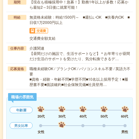
【現在も積極採用中！急募！】勤務1年以上が多数！応募か
期間
ら最短2～3日後に就業可能！
無資格未経験：時給1500円～ ■週払いOK ■扶養内OK ■
時給
日収1万2000円以上
交通費
交通費全額支給
介護関連
仕事内容
【昼間だけの施設で、生活サポートなど】＊お年寄りが昼間
だけ生活のサポートを受けたり、気分転換できるデ…
職種未経験OK / ブランクOK / パソコンスキル不要 / 英語力不
応募資格
要
■資格・経験・年齢不問■学歴不問■10名以上採用予定！■履
歴書不要■面談確約■社会保険完備■社員登用…
職場の雰囲気
年齢層
20代
30代
40代
50代
60代
男女比率
女性
男性