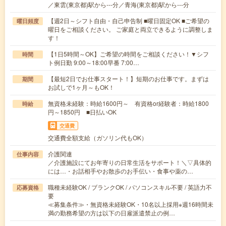
／東雲(東京都)駅から---分／青海(東京都)駅から---分
【週2日～シフト自由・自己申告制 ■曜日固定OK ■ご希望の
曜日頻度
曜日をご相談ください。 ご家庭と両立できるように調整しま
す！
【1日5時間～OK】ご希望の時間をご相談ください！▼シフ
時間
ト例日勤 9:00～18:00早番 7:00…
【最短2日でお仕事スタート！】短期のお仕事です。まずは
期間
お試しで1ヶ月～もOK！
無資格未経験：時給1600円～ 有資格or経験者：時給1800
時給
円～1850円 ■日払いOK
交通費
交通費全額支給（ガソリン代もOK）
介護関連
仕事内容
／介護施設にてお年寄りの日常生活をサポート！＼▽具体的
には…・お話相手やお散歩のお手伝い・食事や薬の…
職種未経験OK / ブランクOK / パソコンスキル不要 / 英語力不
応募資格
要
≪募集条件≫・無資格未経験OK・10名以上採用※週16時間未
満の勤務希望の方は以下の日雇派遣禁止の例…