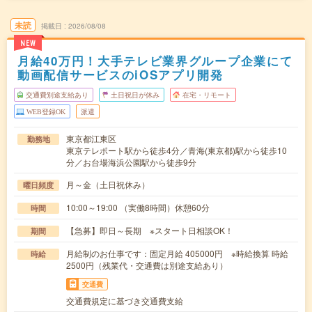
未読
掲載日
2026/08/08
NEW
月給40万円！大手テレビ業界グループ企業にて
動画配信サービスのiOSアプリ開発
交通費別途支給あり
土日祝日が休み
在宅・リモート
WEB登録OK
派遣
東京都江東区
勤務地
東京テレポート駅から徒歩4分／青海(東京都)駅から徒歩10
分／お台場海浜公園駅から徒歩9分
月～金（土日祝休み）
曜日頻度
10:00～19:00 （実働8時間）休憩60分
時間
【急募】即日～長期 ※スタート日相談OK！
期間
月給制のお仕事です：固定月給 405000円 ※時給換算 時給
時給
2500円（残業代・交通費は別途支給あり）
交通費
交通費規定に基づき交通費支給