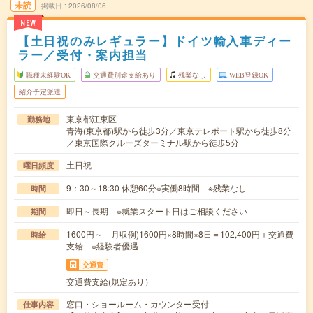
未読
掲載日
2026/08/06
NEW
【土日祝のみレギュラー】ドイツ輸入車ディー
ラー／受付・案内担当
職種未経験OK
交通費別途支給あり
残業なし
WEB登録OK
紹介予定派遣
東京都江東区
勤務地
青海(東京都)駅から徒歩3分／東京テレポート駅から徒歩8分
／東京国際クルーズターミナル駅から徒歩5分
土日祝
曜日頻度
9：30～18:30 休憩60分※実働8時間 ※残業なし
時間
即日～長期 ※就業スタート日はご相談ください
期間
1600円～ 月収例)1600円×8時間×8日＝102,400円＋交通費
時給
支給 ※経験者優遇
交通費
交通費支給(規定あり）
窓口・ショールーム・カウンター受付
仕事内容