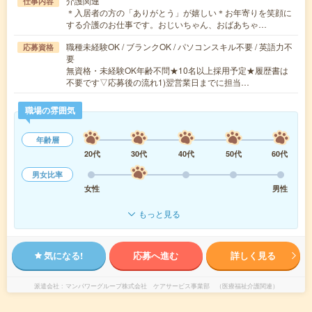
介護関連
仕事内容
＊入居者の方の「ありがとう」が嬉しい＊お年寄りを笑顔に
する介護のお仕事です。おじいちゃん、おばあちゃ…
職種未経験OK / ブランクOK / パソコンスキル不要 / 英語力不
応募資格
要
無資格・未経験OK年齢不問★10名以上採用予定★履歴書は
不要です▽応募後の流れ1)翌営業日までに担当…
職場の雰囲気
年齢層
20代
30代
40代
50代
60代
男女比率
女性
男性
もっと見る
気になる!
応募へ進む
詳しく見る
派遣会社
マンパワーグループ株式会社 ケアサービス事業部 （医療福祉介護関連）