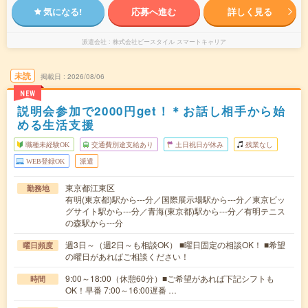
気になる!
応募へ進む
詳しく見る
派遣会社
株式会社ビースタイル スマートキャリア
未読
掲載日
2026/08/06
NEW
説明会参加で2000円get！＊お話し相手から始
める生活支援
職種未経験OK
交通費別途支給あり
土日祝日が休み
残業なし
WEB登録OK
派遣
東京都江東区
勤務地
有明(東京都)駅から---分／国際展示場駅から---分／東京ビッ
グサイト駅から---分／青海(東京都)駅から---分／有明テニス
の森駅から---分
週3日～（週2日～も相談OK） ■曜日固定の相談OK！ ■希望
曜日頻度
の曜日があればご相談ください！
9:00～18:00（休憩60分）■ご希望があれば下記シフトも
時間
OK！早番 7:00～16:00遅番 …