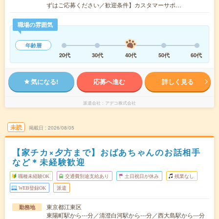
ずはご応募ください／歓迎条件】カスタマーサポ…
職場の雰囲気
年齢層
20代
30代
40代
50代
60代
気になる!
応募へ進む
詳しく見る
派遣会社
アデコ株式会社
未読
掲載日
2026/08/05
【家チカ×夕方まで】おばあちゃんのお話相手
など＊未経験歓迎
職種未経験OK
交通費別途支給あり
土日祝日が休み
残業なし
WEB登録OK
派遣
東京都江東区
勤務地
東陽町駅から---分／清澄白河駅から---分／西大島駅から---分