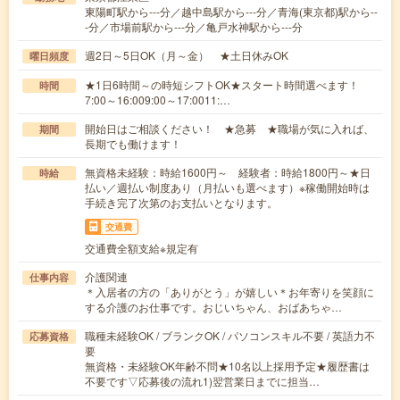
東陽町駅から---分／越中島駅から---分／青海(東京都)駅から--
-分／市場前駅から---分／亀戸水神駅から---分
週2日～5日OK（月～金） ★土日休みOK
曜日頻度
★1日6時間～の時短シフトOK★スタート時間選べます！
時間
7:00～16:009:00～17:0011:…
開始日はご相談ください！ ★急募 ★職場が気に入れば、
期間
長期でも働けます！
無資格未経験：時給1600円～ 経験者：時給1800円～★日
時給
払い／週払い制度あり（月払いも選べます）※稼働開始時は
手続き完了次第のお支払いとなります。
交通費
交通費全額支給※規定有
介護関連
仕事内容
＊入居者の方の「ありがとう」が嬉しい＊お年寄りを笑顔に
する介護のお仕事です。おじいちゃん、おばあちゃ…
職種未経験OK / ブランクOK / パソコンスキル不要 / 英語力不
応募資格
要
無資格・未経験OK年齢不問★10名以上採用予定★履歴書は
不要です▽応募後の流れ1)翌営業日までに担当…