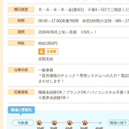
曜日頻度
月・火・水・木・金(週4日) ※週4～5日でご相談く
時間
09:00～17:00(実働7時間 休憩1時間)※定時：8時
期間
2026年09月上旬～長期 ※9月～！
時給
時給1850円
交通費
全額支給
仕事内容
一般事務
＊販売価格のチェック＊専用システムへの入力＊電話
まかせします！
応募資格
職種未経験OK / ブランクOK / パソコンスキル不要 /
※業界未経験OK！
職場の雰囲気
年齢層
職場の様子
20代
30代
40代
50代
60代