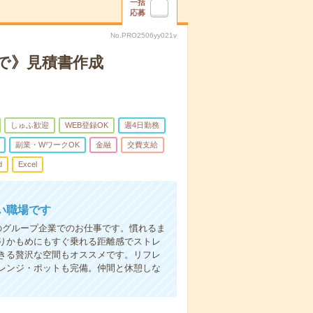
一括
応募
No.PRO2506yy021v
まで》見積書作成
しゅふ歓迎
WEB登録OK
週4日勤務
副業・WワークOK
金融
交費支給
d
Excel
い職場です
のグループ企業でのお仕事です。慣れるま
りかもめにもすぐ乗れる距離感でストレ
きる贅沢な空間もオススメです。リフレ
レンジ・ポットも完備。仲間と休憩しな