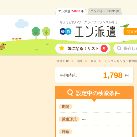
エン派遣
74686
件
エンバイト
82531
件
ちょうど良いワークライフバランスが叶う
関東版
気になる！リスト
0
保存し
派遣TOP
関東
東京
テレコムセンター駅周
,
1
7
9
8
平均時給:
円
設定中の検索条件
期間
---
派遣形式
---
時給
---