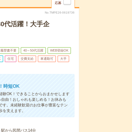
応募
No.TMPE26-0619736
30代活躍！大手企
履歴書不要
40～50代活躍
WEB登録OK
K
住宅
交費支給
車通勤可
大手
！時短OK
経験OK！できることからおまかせします
ル自由！おしゃれも楽しめる！お休みも
です。未経験歓迎のお仕事が豊富なテン
歩を支えます。
駅から民間バス14分