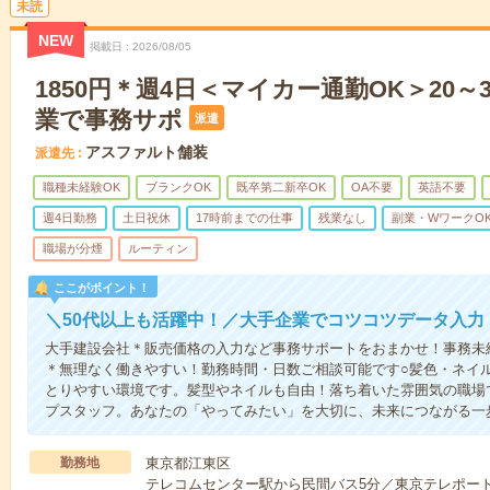
未読
NEW
掲載日
2026/08/05
1850円＊週4日＜マイカー通勤OK＞20～
業で事務サポ
派遣
アスファルト舗装
派遣先
職種未経験OK
ブランクOK
既卒第二新卒OK
OA不要
英語不要
週4日勤務
土日祝休
17時前までの仕事
残業なし
副業・WワークO
職場が分煙
ルーティン
ここがポイント！
＼50代以上も活躍中！／大手企業でコツコツデータ入力
大手建設会社＊販売価格の入力など事務サポートをおまかせ！事務未
＊無理なく働きやすい！勤務時間・日数ご相談可能です○髪色・ネイ
とりやすい環境です。髪型やネイルも自由！落ち着いた雰囲気の職場
プスタッフ。あなたの「やってみたい」を大切に、未来につながる一
勤務地
東京都江東区
テレコムセンター駅から民間バス5分／東京テレポート