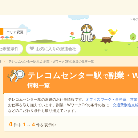
ヘル
エリア変更
た希望条件
お気に入りの派遣会社
辺
テレコムセンター駅周辺 副業・WワークOKの派遣の仕事一覧
テレコムセンター駅
副業・
で
情報一覧
テレコムセンター駅の派遣のお仕事情報です。
オフィスワーク・事務系
、
営業
お仕事を取り揃えています。副業・WワークOKの条件の他に、
交通費別途支
などのこだわり条件も取り揃えています。
4
1
4
件中
～
件を表示中