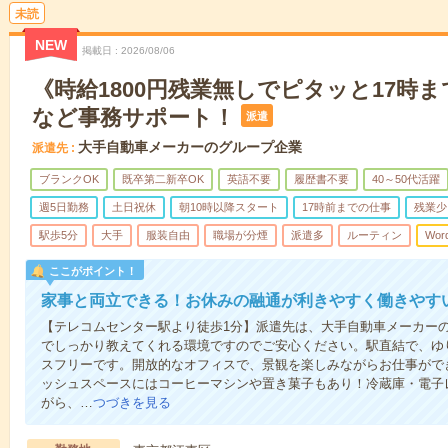
未読
NEW
掲載日
2026/08/06
《時給1800円残業無しでピタッと17時
など事務サポート！
派遣
大手自動車メーカーのグループ企業
派遣先
ブランクOK
既卒第二新卒OK
英語不要
履歴書不要
40～50代活躍
週5日勤務
土日祝休
朝10時以降スタート
17時前までの仕事
残業少
駅歩5分
大手
服装自由
職場が分煙
派遣多
ルーティン
Wor
ここがポイント！
家事と両立できる！お休みの融通が利きやすく働きやす
【テレコムセンター駅より徒歩1分】派遣先は、大手自動車メーカー
でしっかり教えてくれる環境ですのでご安心ください。駅直結で、ゆ
スフリーです。開放的なオフィスで、景観を楽しみながらお仕事がで
ッシュスペースにはコーヒーマシンや置き菓子もあり！冷蔵庫・電子
がら、…
つづきを見る