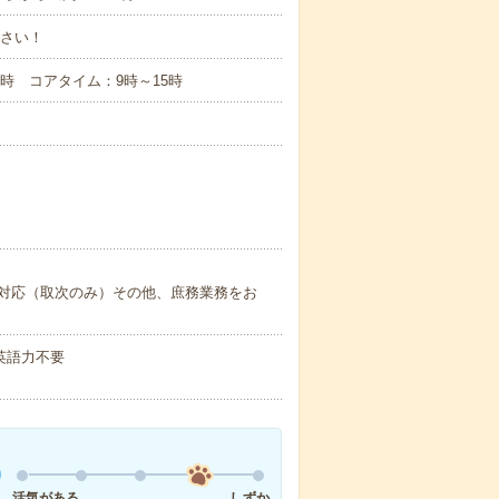
ださい！
～17時 コアタイム：9時～15時
対応（取次のみ）その他、庶務業務をお
 英語力不要
活気がある
しずか