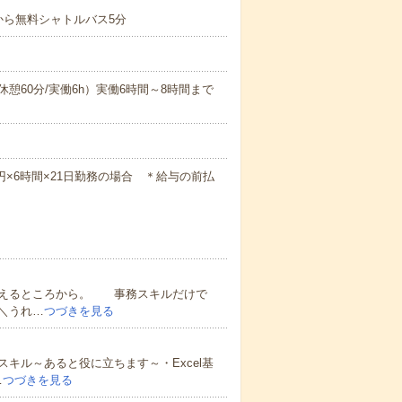
から無料シャトルバス5分
0（休憩60分/実働6h）実働6時間～8時間まで
00円×6時間×21日勤務の場合 ＊給与の前払
覚えるところから。 事務スキルだけで
＼うれ…
つづきを見る
キル～あると役に立ちます～・Excel基
…
つづきを見る