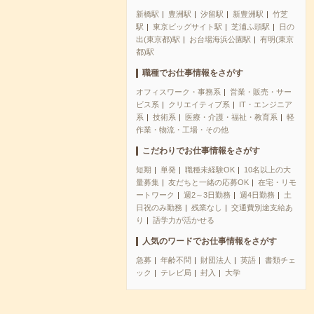
新橋駅
豊洲駅
汐留駅
新豊洲駅
竹芝
駅
東京ビッグサイト駅
芝浦ふ頭駅
日の
出(東京都)駅
お台場海浜公園駅
有明(東京
都)駅
職種でお仕事情報をさがす
オフィスワーク・事務系
営業・販売・サー
ビス系
クリエイティブ系
IT・エンジニア
系
技術系
医療・介護・福祉・教育系
軽
作業・物流・工場・その他
こだわりでお仕事情報をさがす
短期
単発
職種未経験OK
10名以上の大
量募集
友だちと一緒の応募OK
在宅・リモ
ートワーク
週2～3日勤務
週4日勤務
土
日祝のみ勤務
残業なし
交通費別途支給あ
り
語学力が活かせる
人気のワードでお仕事情報をさがす
急募
年齢不問
財団法人
英語
書類チェ
ック
テレビ局
封入
大学