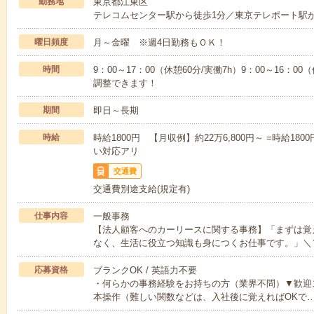
勤務地
東京都江東区
テレコムセンター駅から徒歩1分／東京テレポート駅
曜日頻度
月～金曜 ※週4日勤務もＯＫ！
時間
9：00～17：00（休憩60分/実働7h）9：00～16：0
調整できます！
期間
即日～長期
時給
時給1800円 【月収例】約22万6,800円～ =時給18
い対応アリ
交通費
交通費別途支給(規定有)
仕事内容
一般事務
【法人顧客へのカーリースに関する事務】「まずは
なく、生活に役立つ知識も身につくお仕事です。」＼
応募資格
ブランクOK / 英語力不要
・何らかの事務経験をお持ちの方（業界不問）▼歓迎ス
本操作（難しい関数などは、入社後に覚えればOKで