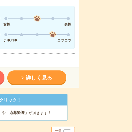
女性
男性
テキパキ
コツコツ
詳しく見る
クリック！
」
や
「応募歓迎」
が届きます！
一括