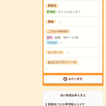
勤務地
テレコムセンター
駅/路線
職種
---
こだわりINDEX
副業・WワークOK
絶対
---
できれば
キーワード
---
あなたのプロフィール
---
条件の変更
他の検索結果を見る
勤務地でお仕事情報をさがす