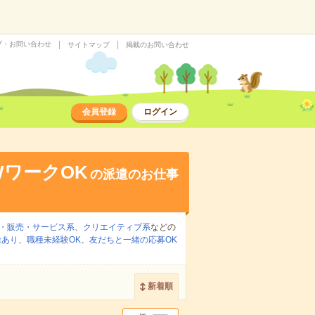
プ・お問い合わせ
サイトマップ
掲載のお問い合わせ
会員登録
ログイン
WワークOK
の派遣のお仕事
・販売・サービス系
、
クリエイティブ系
などの
給あり
、
職種未経験OK
、
友だちと一緒の応募OK
新着順