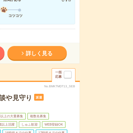
コツコツ
詳しく見る
一括
応募
No.BMKTMDT13_SEB
談や見守り
派遣
名以上の大量募集
複数名募集
0歳以上活躍
しゅふ歓迎
WEB登録OK
16時前までの仕事
17時前までの仕事