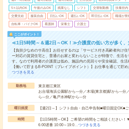
5ｈ以内OK
午後のみOK
残業なし
シフト
交替制勤務
扶養控内
交費支給
服装自由
日払いOK
週払いOK
即日払いOK
職場が禁
自転車・バイクOK
看護師
栄養士
介護士
ここがポイント！
≪1日5時間～＆週2日～OK！≫介護度の低い方が多く
【負担少なめのサ高住】お任せするのは「サービス付き高齢者向け住
ー対応の賃貸住宅と、普通のお家と変わらないことが特徴で、生活を
す。なので利用者の介護度は低め。施設内の見回りや安全確認、生活
【働いて貯まるB-POINT（ブレイブポイント）】お仕事を通じて貯めた
つづきを見る
勤務地
東京都江東区
お台場海浜公園駅から---分／木場(東京都)駅から---
ら---分／亀戸水神駅から---分
曜日頻度
【週2日～】シフト自由・自己申告制■曜日固定OK■
時間
【1日5時間～OK】ご希望の時間をご相談ください！▼シフト例
6:00遅番 10:00～19:0…
つづきを見る