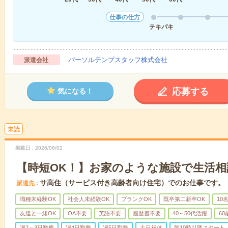
仕事の仕方
テキパキ
パーソルテンプスタッフ株式会社
派遣会社
応募する
気になる！
未読
掲載日
2026/08/02
【時短OK！】お家のような施設で生活相
サ高住（サービス付き高齢者向け住宅）でのお仕事です。
派遣先
職種未経験OK
社会人未経験OK
ブランクOK
既卒第二新卒OK
10
友達と一緒OK
OA不要
英語不要
履歴書不要
40～50代活躍
6
週2～3日勤務
週4日勤務
週5日勤務
土日祝休
朝10時以降スタート