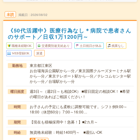
未読
掲載日
2026/08/02
《50代活躍中》医療行為なし＊病院で患者さん
のサポート／日収1万1200円～
職種未経験OK
交通費別途支給あり
土日祝日が休み
残業なし
WEB登録OK
派遣
東京都江東区
勤務地
お台場海浜公園駅から---分／東京国際クルーズターミナル駅
から---分／東京テレポート駅から---分／テレコムセンター駅
から---分／台場駅から---分
週3日～（週2日～も相談OK） ■曜日固定の相談OK！ ■希望
曜日頻度
の曜日があればご相談ください！
お子さんの予定にも柔軟に調整可能です。シフト例9:00～
時間
18:00（休憩60分）7:00～16:00…
【現在も積極採用中！急募！】■2カ月～
期間
無資格未経験：時給1400円～ ■週払いOK
時給