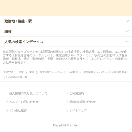
勤務地 / 路線・駅
職種
人気の検索インデックス
東京国際クルーズターミナル駅周辺の残業なしの派遣情報の検索結果。エン派遣は、エンが運
営する人材派遣会社のポータルサイト。東京国際クルーズターミナル駅周辺の派遣/求人情報を
職種、勤務地、時給、勤務時間、長期・短期などの希望条件から、あなたにピッタリの派遣の
お仕事を探せます。
派遣TOP
関東
東京
東京国際クルーズターミナル駅周辺
東京国際クルーズターミナル駅周辺 残業
なしの派遣の仕事一覧
個人情報の取り扱いについて
ご利用規約
ヘルプ・お問い合わせ
掲載のお問い合わせ
エン会社概要
サイトマップ
Copyright © en Inc.