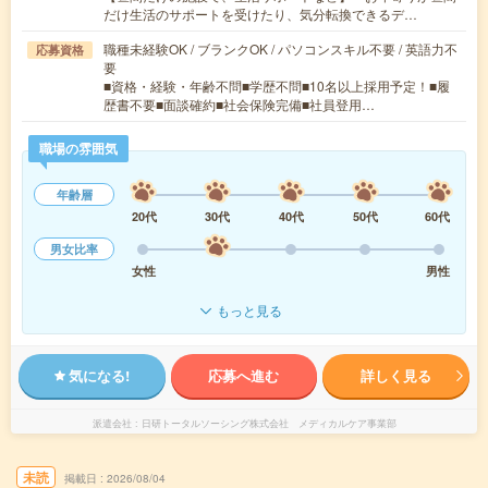
だけ生活のサポートを受けたり、気分転換できるデ…
職種未経験OK / ブランクOK / パソコンスキル不要 / 英語力不
応募資格
要
■資格・経験・年齢不問■学歴不問■10名以上採用予定！■履
歴書不要■面談確約■社会保険完備■社員登用…
職場の雰囲気
年齢層
20代
30代
40代
50代
60代
男女比率
女性
男性
もっと見る
気になる!
応募へ進む
詳しく見る
派遣会社
日研トータルソーシング株式会社 メディカルケア事業部
未読
掲載日
2026/08/04