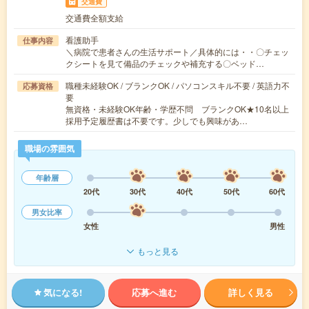
交通費
交通費全額支給
看護助手
仕事内容
＼病院で患者さんの生活サポート／具体的には・・〇チェッ
クシートを見て備品のチェックや補充する〇ベッド…
職種未経験OK / ブランクOK / パソコンスキル不要 / 英語力不
応募資格
要
無資格・未経験OK年齢・学歴不問 ブランクOK★10名以上
採用予定履歴書は不要です。少しでも興味があ…
職場の雰囲気
年齢層
20代
30代
40代
50代
60代
男女比率
女性
男性
もっと見る
気になる!
応募へ進む
詳しく見る