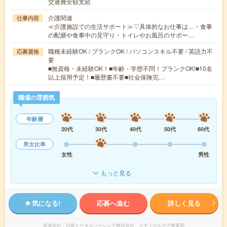
交通費全額支給
介護関連
仕事内容
≪介護施設での生活サポート≫▽具体的なお仕事は…・食事
の配膳や食事中の見守り・トイレやお風呂のサポー…
職種未経験OK / ブランクOK / パソコンスキル不要 / 英語力不
応募資格
要
■無資格・未経験OK！■年齢・学歴不問！ブランクOK!■10名
以上採用予定！■履歴書不要■社会保険完…
職場の雰囲気
年齢層
20代
30代
40代
50代
60代
男女比率
女性
男性
もっと見る
気になる!
応募へ進む
詳しく見る
派遣会社
日研トータルソーシング株式会社 メディカルケア事業部