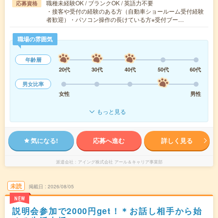
職種未経験OK / ブランクOK / 英語力不要
応募資格
・接客や受付の経験のある方（自動車ショールーム受付経験
者歓迎）・パソコン操作の長けている方※受付ブー…
職場の雰囲気
年齢層
20代
30代
40代
50代
60代
男女比率
女性
男性
もっと見る
気になる!
応募へ進む
詳しく見る
派遣会社
アイング株式会社 アール＆キャリア事業部
未読
掲載日
2026/08/05
NEW
説明会参加で2000円get！＊お話し相手から始