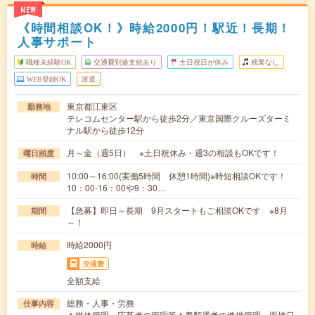
NEW
《時間相談OK！》時給2000円！駅近！長期！
人事サポート
職種未経験OK
交通費別途支給あり
土日祝日が休み
残業なし
WEB登録OK
派遣
東京都江東区
勤務地
テレコムセンター駅から徒歩2分／東京国際クルーズターミ
ナル駅から徒歩12分
月～金（週5日） ※土日祝休み・週3の相談もOKです！
曜日頻度
10:00～16:00(実働5時間 休憩1時間)※時短相談OKです！
時間
10：00-16：00や9：30…
【急募】即日～長期 9月スタートもご相談OKです ※8月
期間
～！
時給2000円
時給
交通費
全額支給
総務・人事・労務
仕事内容
＊媒体管理、応募者の管理等＊書類選考の進捗管理、面接日