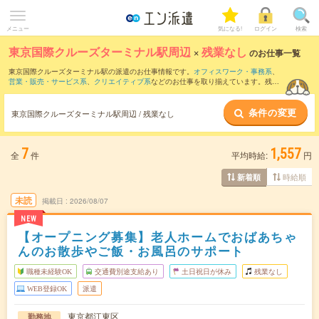
メニュー
気になる!
ログイン
検索
東京国際クルーズターミナル駅周辺
×
残業なし
のお仕事一覧
東京国際クルーズターミナル駅の派遣のお仕事情報です。
オフィスワーク・事務系
、
営業・販売・サービス系
、
クリエイティブ系
などのお仕事を取り揃えています。残業
なしの条件の他に、
交通費別途支給あり
、
職種未経験OK
、
友だちと一緒の応募OK
な
どのこだわり条件も取り揃えています。
条件の変更
東京国際クルーズターミナル駅周辺 / 残業なし
7
1,557
全
件
平均時給:
円
時給順
新着順
未読
掲載日
2026/08/07
NEW
【オープニング募集】老人ホームでおばあちゃ
んのお散歩やご飯・お風呂のサポート
職種未経験OK
交通費別途支給あり
土日祝日が休み
残業なし
WEB登録OK
派遣
東京都江東区
勤務地