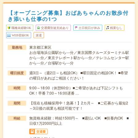
【オープニング募集】おばあちゃんのお散歩付
き添いも仕事の1つ
職種未経験OK
交通費別途支給あり
土日祝日が休み
残業なし
WEB登録OK
派遣
東京都江東区
勤務地
お台場海浜公園駅から---分／東京国際クルーズターミナル駅
から---分／東京テレポート駅から---分／テレコムセンター駅
から---分／台場駅から---分
週3日～（週2日～も相談OK） ■曜日固定の相談OK！ ■希望
曜日頻度
の曜日があればご相談ください！
9:00～18:00（休憩60分）■ご希望があれば下記シフトも
時間
OK！早番 7:00～16:00遅番 …
【現在も積極採用中！急募！】2カ月～ ■ご応募から最短2
期間
～3日後の就業も相談可能です！
無資格未経験：時給1500円～ ■週払いOK ■扶養内OK ■
時給
日収1万2000円以上
交通費