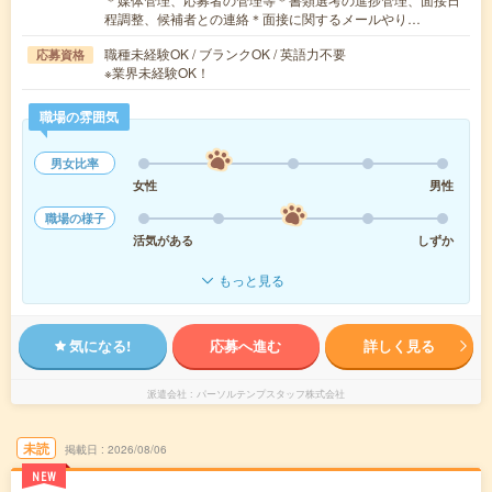
程調整、候補者との連絡＊面接に関するメールやり…
職種未経験OK / ブランクOK / 英語力不要
応募資格
※業界未経験OK！
職場の雰囲気
男女比率
女性
男性
職場の様子
活気がある
しずか
もっと見る
気になる!
応募へ進む
詳しく見る
派遣会社
パーソルテンプスタッフ株式会社
未読
掲載日
2026/08/06
NEW