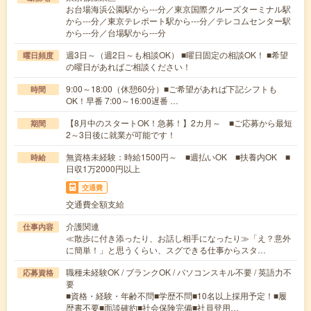
お台場海浜公園駅から---分／東京国際クルーズターミナル駅
から---分／東京テレポート駅から---分／テレコムセンター駅
から---分／台場駅から---分
週3日～（週2日～も相談OK） ■曜日固定の相談OK！ ■希望
曜日頻度
の曜日があればご相談ください！
9:00～18:00（休憩60分）■ご希望があれば下記シフトも
時間
OK！早番 7:00～16:00遅番 …
【8月中のスタートOK！急募！】2カ月～ ■ご応募から最短
期間
2～3日後に就業が可能です！
無資格未経験：時給1500円～ ■週払いOK ■扶養内OK ■
時給
日収1万2000円以上
交通費
交通費全額支給
介護関連
仕事内容
≪散歩に付き添ったり、お話し相手になったり≫「え？意外
に簡単！」と思うくらい、スグできる仕事からスタ…
職種未経験OK / ブランクOK / パソコンスキル不要 / 英語力不
応募資格
要
■資格・経験・年齢不問■学歴不問■10名以上採用予定！■履
歴書不要■面談確約■社会保険完備■社員登用…