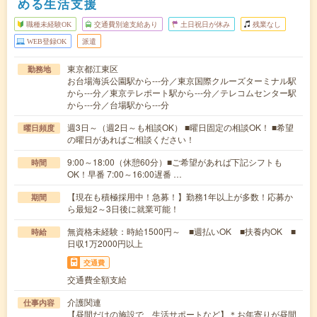
める生活支援
職種未経験OK
交通費別途支給あり
土日祝日が休み
残業なし
WEB登録OK
派遣
東京都江東区
勤務地
お台場海浜公園駅から---分／東京国際クルーズターミナル駅
から---分／東京テレポート駅から---分／テレコムセンター駅
から---分／台場駅から---分
週3日～（週2日～も相談OK） ■曜日固定の相談OK！ ■希望
曜日頻度
の曜日があればご相談ください！
9:00～18:00（休憩60分）■ご希望があれば下記シフトも
時間
OK！早番 7:00～16:00遅番 …
【現在も積極採用中！急募！】勤務1年以上が多数！応募か
期間
ら最短2～3日後に就業可能！
無資格未経験：時給1500円～ ■週払いOK ■扶養内OK ■
時給
日収1万2000円以上
交通費
交通費全額支給
介護関連
仕事内容
【昼間だけの施設で、生活サポートなど】＊お年寄りが昼間