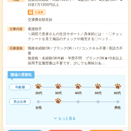
日収1万1200円以上
交通費
交通費全額支給
看護助手
仕事内容
＼病院で患者さんの生活サポート／具体的には・・〇チェッ
クシートを見て備品のチェックや補充する〇ベッド…
職種未経験OK / ブランクOK / パソコンスキル不要 / 英語力不
応募資格
要
無資格・未経験OK年齢・学歴不問 ブランクOK★10名以上
採用予定履歴書は不要です。少しでも興味があ…
職場の雰囲気
年齢層
20代
30代
40代
50代
60代
男女比率
女性
男性
もっと見る