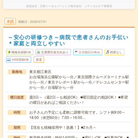
派遣会社
日研トータルソーシング株式会社 メディカルケア事業部
未読
掲載日
2026/07/31
～安心の研修つき～病院で患者さんのお手伝い
＊家庭と両立しやすい
職種未経験OK
交通費別途支給あり
土日祝日が休み
残業なし
WEB登録OK
派遣
東京都江東区
勤務地
お台場海浜公園駅から---分／東京国際クルーズターミナル駅
から---分／東京テレポート駅から---分／テレコムセンター駅
から---分／台場駅から---分
週3日～（週2日～も相談OK） ■曜日固定の相談OK！ ■希望
曜日頻度
の曜日があればご相談ください！
お子さんの予定にも柔軟に調整可能です。シフト例9:00～
時間
18:00（休憩60分）7:00～16:00…
【現在も積極採用中！急募！】■2カ月～
期間
無資格未経験：時給1400円～ ■週払いOK ■扶養内OK ■
時給