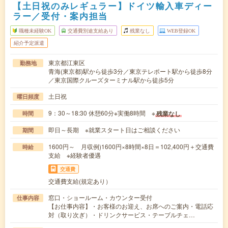
【土日祝のみレギュラー】ドイツ輸入車ディー
ラー／受付・案内担当
職種未経験OK
交通費別途支給あり
残業なし
WEB登録OK
紹介予定派遣
東京都江東区
勤務地
青海(東京都)駅から徒歩3分／東京テレポート駅から徒歩8分
／東京国際クルーズターミナル駅から徒歩5分
土日祝
曜日頻度
9：30～18:30 休憩60分※実働8時間 ※
残業なし
時間
即日～長期 ※就業スタート日はご相談ください
期間
1600円～ 月収例)1600円×8時間×8日＝102,400円＋交通費
時給
支給 ※経験者優遇
交通費
交通費支給(規定あり）
窓口・ショールーム・カウンター受付
仕事内容
【お仕事内容】・お客様のお迎え、お席へのご案内・電話応
対（取り次ぎ）・ドリンクサービス・テーブルチェ…