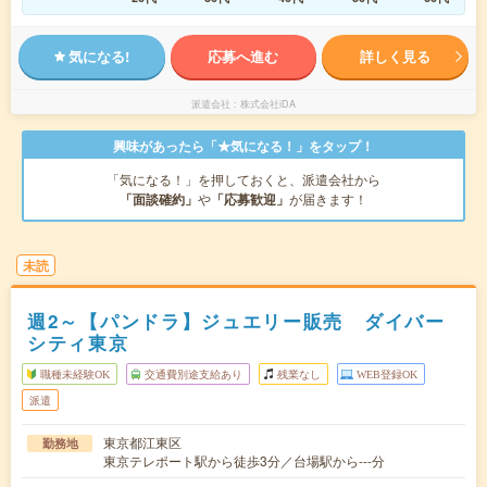
気になる!
応募へ進む
詳しく見る
派遣会社
株式会社iDA
興味があったら「★気になる！」をタップ！
「気になる！」を押しておくと、派遣会社から
「面談確約」
や
「応募歓迎」
が届きます！
未読
週2～【パンドラ】ジュエリー販売 ダイバー
シティ東京
職種未経験OK
交通費別途支給あり
残業なし
WEB登録OK
派遣
東京都江東区
勤務地
東京テレポート駅から徒歩3分／台場駅から---分