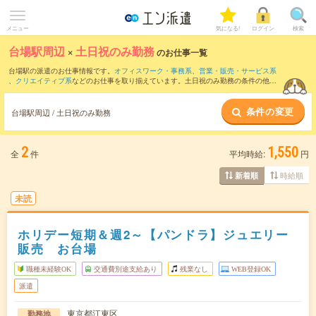
メニュー
気になる!
ログイン
検索
台場駅周辺
×
土日祝のみ勤務
のお仕事一覧
台場駅の派遣のお仕事情報です。
オフィスワーク・事務系
、
営業・販売・サービス系
、
クリエイティブ系
などのお仕事を取り揃えています。土日祝のみ勤務の条件の他
に、
交通費別途支給あり
、
職種未経験OK
、
友だちと一緒の応募OK
などのこだわり条
件も取り揃えています。
条件の変更
台場駅周辺 / 土日祝のみ勤務
2
1,550
全
件
平均時給:
円
時給順
新着順
未読
ホリデー短期＆週2～【パンドラ】ジュエリー
販売 お台場
職種未経験OK
交通費別途支給あり
残業なし
WEB登録OK
派遣
東京都江東区
勤務地