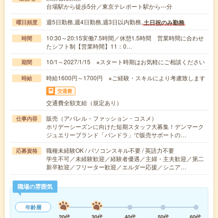
台場駅から徒歩5分／東京テレポート駅から---分
週5日勤務,週4日勤務,週3日以内勤務,
土日祝のみ勤務
曜日頻度
10:30～20:15実働7.5時間／休憩1.5時間 営業時間に合わせ
時間
たシフト制【営業時間】11：0…
10/1～2027/1/15 ※スタート時期はお気軽にご相談ください
期間
時給1600円～1700円 ※ご経験・スキルにより考慮致します
時給
交通費
交通費全額支給（規定あり）
販売（アパレル・ファッション・コスメ）
仕事内容
ホリデーシーズンに向けた短期スタッフ大募集！デンマーク
ジュエリーブランド「パンドラ」で販売サポートの…
職種未経験OK / パソコンスキル不要 / 英語力不要
応募資格
学生不可／未経験歓迎／経験者優遇／主婦・主夫歓迎／第二
新卒歓迎／フリーター歓迎／エルダー応援／シニア…
職場の雰囲気
年齢層
20代
30代
40代
50代
60代