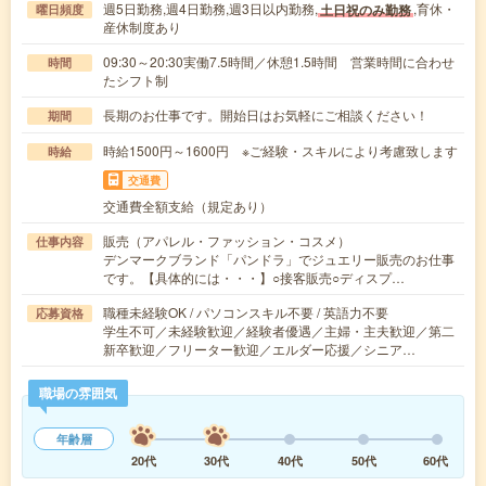
週5日勤務,週4日勤務,週3日以内勤務,
,育休・
土日祝のみ勤務
曜日頻度
産休制度あり
09:30～20:30実働7.5時間／休憩1.5時間 営業時間に合わせ
時間
たシフト制
長期のお仕事です。開始日はお気軽にご相談ください！
期間
時給1500円～1600円 ※ご経験・スキルにより考慮致します
時給
交通費
交通費全額支給（規定あり）
販売（アパレル・ファッション・コスメ）
仕事内容
デンマークブランド「パンドラ」でジュエリー販売のお仕事
です。【具体的には・・・】○接客販売○ディスプ…
職種未経験OK / パソコンスキル不要 / 英語力不要
応募資格
学生不可／未経験歓迎／経験者優遇／主婦・主夫歓迎／第二
新卒歓迎／フリーター歓迎／エルダー応援／シニア…
職場の雰囲気
年齢層
20代
30代
40代
50代
60代