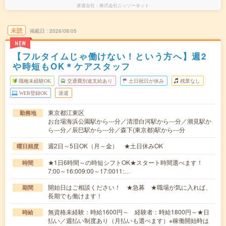
派遣会社
株式会社ニッソーネット
未読
掲載日
2026/08/05
NEW
【フルタイムじゃ働けない！という方へ】週2
や時短もOK＊ケアスタッフ
職種未経験OK
交通費別途支給あり
土日祝日が休み
残業なし
WEB登録OK
派遣
東京都江東区
勤務地
お台場海浜公園駅から---分／清澄白河駅から---分／潮見駅か
ら---分／辰巳駅から---分／森下(東京都)駅から---分
週2日～5日OK（月～金） ★土日休みOK
曜日頻度
★1日6時間～の時短シフトOK★スタート時間選べます！
時間
7:00～16:009:00～17:0011:…
開始日はご相談ください！ ★急募 ★職場が気に入れば、
期間
長期でも働けます！
無資格未経験：時給1600円～ 経験者：時給1800円～★日
時給
払い／週払い制度あり（月払いも選べます）※稼働開始時は