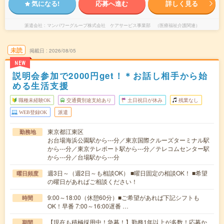
気になる!
応募へ進む
詳しく見る
派遣会社
マンパワーグループ株式会社 ケアサービス事業部 （医療福祉介護関連）
未読
掲載日
2026/08/05
NEW
説明会参加で2000円get！＊お話し相手から始
める生活支援
職種未経験OK
交通費別途支給あり
土日祝日が休み
残業なし
WEB登録OK
派遣
東京都江東区
勤務地
お台場海浜公園駅から---分／東京国際クルーズターミナル駅
から---分／東京テレポート駅から---分／テレコムセンター駅
から---分／台場駅から---分
週3日～（週2日～も相談OK） ■曜日固定の相談OK！ ■希望
曜日頻度
の曜日があればご相談ください！
9:00～18:00（休憩60分）■ご希望があれば下記シフトも
時間
OK！早番 7:00～16:00遅番 …
【現在も積極採用中！急募！】勤務1年以上が多数！応募か
期間