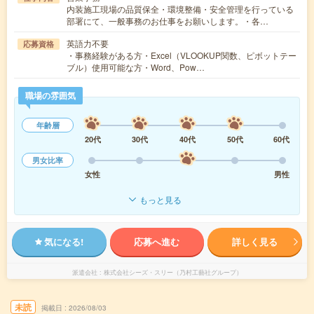
内装施工現場の品質保全・環境整備・安全管理を行っている
部署にて、一般事務のお仕事をお願いします。・各…
英語力不要
応募資格
・事務経験がある方・Excel（VLOOKUP関数、ピボットテー
ブル）使用可能な方・Word、Pow…
職場の雰囲気
年齢層
20代
30代
40代
50代
60代
男女比率
女性
男性
もっと見る
気になる!
応募へ進む
詳しく見る
派遣会社
株式会社シーズ・スリー（乃村工藝社グループ）
未読
掲載日
2026/08/03