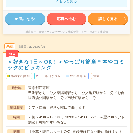
もっと見る
気になる!
応募へ進む
詳しく見る
派遣会社
日研トータルソーシング株式会社 メディカルケア事業部
未読
掲載日
2026/08/05
NEW
＜好きな1日～OK！＞やっぱり簡単＊本やコミ
ックのピッキング
職種未経験OK
土日祝日が休み
WEB登録OK
派遣
東京都江東区
勤務地
豊洲駅から---分／東陽町駅から---分／亀戸駅から---分／お台
場海浜公園駅から---分／南砂町駅から---分
シフト自由！好きな曜日で働けます！
曜日頻度
＜例＞9:00～18：00、10:00～19:00、22:00～翌7:00シフト
時間
調節も可能です〇あな…
【急募＊即日スタートOK】登録後は好きな時に働けます！
期間