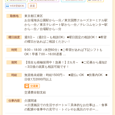
WEB登録OK
派遣
東京都江東区
勤務地
お台場海浜公園駅から---分／東京国際クルーズターミナル駅
から---分／東京テレポート駅から---分／テレコムセンター駅
から---分／台場駅から---分
週3日～（週2日～も相談OK） ■曜日固定の相談OK！ ■希望
曜日頻度
の曜日があればご相談ください！
9:00～18:00（休憩60分）■ご希望があれば下記シフトも
時間
OK！早番 7:00～16:00遅番 …
【現在も積極採用中！急募！】2カ月～ ■ご応募から最短2
期間
～3日後の就業も相談可能です！
無資格未経験：時給1500円～ ■週払いOK ■扶養内OK ■
時給
日収1万2000円以上
交通費
交通費全額支給
介護関連
仕事内容
≪介護施設での生活サポート≫▽具体的なお仕事は…・食事
の配膳や食事中の見守り・トイレやお風呂のサポー…