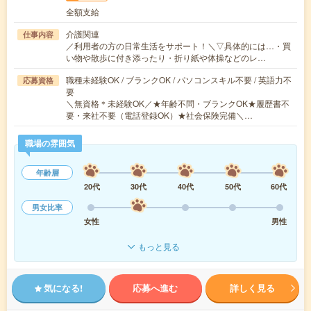
全額支給
介護関連
仕事内容
／利用者の方の日常生活をサポート！＼▽具体的には…・買
い物や散歩に付き添ったり・折り紙や体操などのレ…
職種未経験OK / ブランクOK / パソコンスキル不要 / 英語力不
応募資格
要
＼無資格＊未経験OK／★年齢不問・ブランクOK★履歴書不
要・来社不要（電話登録OK）★社会保険完備＼…
職場の雰囲気
年齢層
20代
30代
40代
50代
60代
男女比率
女性
男性
もっと見る
気になる!
応募へ進む
詳しく見る