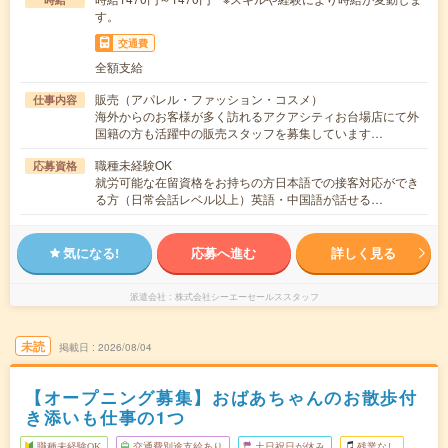
す。
交通費
全額支給
販売（アパレル・ファッション・コスメ）
仕事内容
海外からのお客様が多く訪れるアクアシティお台場店にて外
国籍の方も活躍中の販売スタッフを募集しています…
職種未経験OK
応募資格
就労可能な在留資格をお持ちの方日本語での接客対応ができ
る方（日常会話レベル以上）英語・中国語が話せる…
気になる!
応募へ進む
詳しく見る
派遣会社
株式会社シーエーセールススタッフ
未読
掲載日
2026/08/04
【オープニング募集】おばあちゃんのお散歩付
き添いも仕事の1つ
職種未経験OK
交通費別途支給あり
土日祝日が休み
残業なし