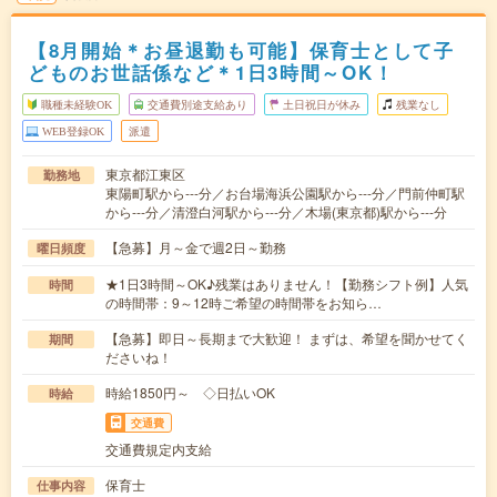
【8月開始＊お昼退勤も可能】保育士として子
どものお世話係など＊1日3時間～OK！
職種未経験OK
交通費別途支給あり
土日祝日が休み
残業なし
WEB登録OK
派遣
東京都江東区
勤務地
東陽町駅から---分／お台場海浜公園駅から---分／門前仲町駅
から---分／清澄白河駅から---分／木場(東京都)駅から---分
【急募】月～金で週2日～勤務
曜日頻度
★1日3時間～OK♪残業はありません！【勤務シフト例】人気
時間
の時間帯：9～12時ご希望の時間帯をお知ら…
【急募】即日～長期まで大歓迎！ まずは、希望を聞かせてく
期間
ださいね！
時給1850円～ ◇日払いOK
時給
交通費
交通費規定内支給
保育士
仕事内容