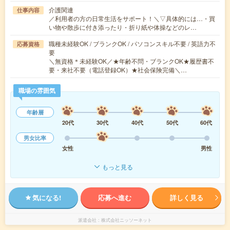
介護関連
仕事内容
／利用者の方の日常生活をサポート！＼▽具体的には…・買
い物や散歩に付き添ったり・折り紙や体操などのレ…
職種未経験OK / ブランクOK / パソコンスキル不要 / 英語力不
応募資格
要
＼無資格＊未経験OK／★年齢不問・ブランクOK★履歴書不
要・来社不要（電話登録OK）★社会保険完備＼…
職場の雰囲気
年齢層
20代
30代
40代
50代
60代
男女比率
女性
男性
もっと見る
気になる!
応募へ進む
詳しく見る
派遣会社
株式会社ニッソーネット