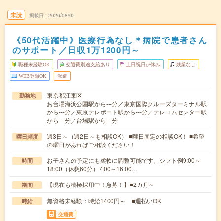
未読
掲載日
2026/08/02
《50代活躍中》医療行為なし＊病院で患者さん
のサポート／日収1万1200円～
職種未経験OK
交通費別途支給あり
土日祝日が休み
残業なし
WEB登録OK
派遣
東京都江東区
勤務地
お台場海浜公園駅から---分／東京国際クルーズターミナル駅
から---分／東京テレポート駅から---分／テレコムセンター駅
から---分／台場駅から---分
週3日～（週2日～も相談OK） ■曜日固定の相談OK！ ■希望
曜日頻度
の曜日があればご相談ください！
お子さんの予定にも柔軟に調整可能です。シフト例9:00～
時間
18:00（休憩60分）7:00～16:00…
【現在も積極採用中！急募！】■2カ月～
期間
無資格未経験：時給1400円～ ■週払いOK
時給
交通費