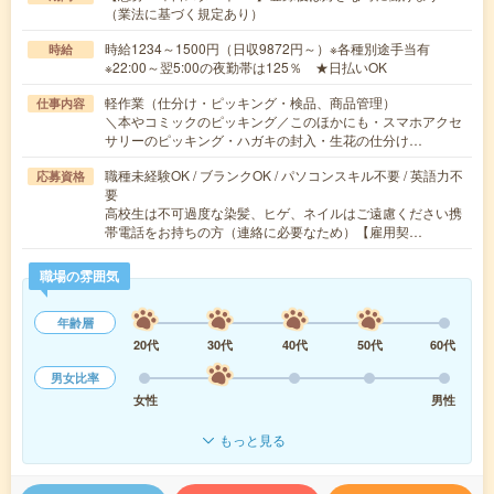
（業法に基づく規定あり）
時給1234～1500円（日収9872円～）※各種別途手当有
時給
※22:00～翌5:00の夜勤帯は125％ ★日払いOK
軽作業（仕分け・ピッキング・検品、商品管理）
仕事内容
＼本やコミックのピッキング／このほかにも・スマホアクセ
サリーのピッキング・ハガキの封入・生花の仕分け…
職種未経験OK / ブランクOK / パソコンスキル不要 / 英語力不
応募資格
要
高校生は不可過度な染髪、ヒゲ、ネイルはご遠慮ください携
帯電話をお持ちの方（連絡に必要なため）【雇用契…
職場の雰囲気
年齢層
20代
30代
40代
50代
60代
男女比率
女性
男性
もっと見る