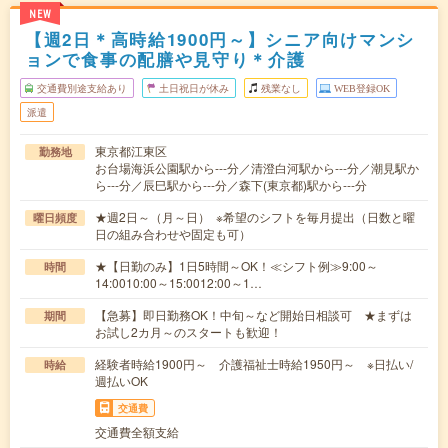
NEW
【週2日＊高時給1900円～】シニア向けマンシ
ョンで食事の配膳や見守り＊介護
交通費別途支給あり
土日祝日が休み
残業なし
WEB登録OK
派遣
東京都江東区
勤務地
お台場海浜公園駅から---分／清澄白河駅から---分／潮見駅か
ら---分／辰巳駅から---分／森下(東京都)駅から---分
★週2日～（月～日） ※希望のシフトを毎月提出（日数と曜
曜日頻度
日の組み合わせや固定も可）
★【日勤のみ】1日5時間～OK！≪シフト例≫9:00～
時間
14:0010:00～15:0012:00～1…
【急募】即日勤務OK！中旬～など開始日相談可 ★まずは
期間
お試し2カ月～のスタートも歓迎！
経験者時給1900円～ 介護福祉士時給1950円～ ※日払い/
時給
週払いOK
交通費
交通費全額支給