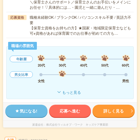
＼保育士さんのサポート／保育士さんのお手伝いをメインに
お任せ！▽具体的には…・園児と一緒に遊んだり・…
職種未経験OK / ブランクOK / パソコンスキル不要 / 英語力不
応募資格
要
【保育士資格をお持ちの方】★国家・地域限定保育士なども
可※資格があれば保育園でのお仕事が初めての方も…
職場の雰囲気
年齢層
20代
30代
40代
50代
60代
男女比率
女性
男性
もっと見る
気になる!
応募へ進む
詳しく見る
派遣会社
株式会社ウィルオブ・ワーク キッズケア事業部
未読