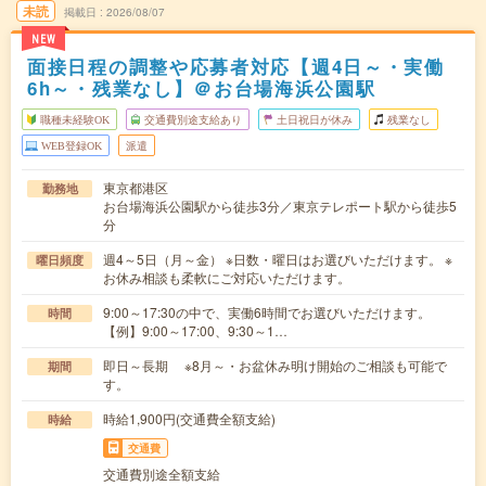
未読
掲載日
2026/08/07
NEW
面接日程の調整や応募者対応【週4日～・実働
6h～・残業なし】＠お台場海浜公園駅
職種未経験OK
交通費別途支給あり
土日祝日が休み
残業なし
WEB登録OK
派遣
東京都港区
勤務地
お台場海浜公園駅から徒歩3分／東京テレポート駅から徒歩5
分
週4～5日（月～金） ※日数・曜日はお選びいただけます。 ※
曜日頻度
お休み相談も柔軟にご対応いただけます。
9:00～17:30の中で、実働6時間でお選びいただけます。
時間
【例】9:00～17:00、9:30～1…
即日～長期 ※8月～・お盆休み明け開始のご相談も可能で
期間
す。
時給1,900円(交通費全額支給)
時給
交通費
交通費別途全額支給