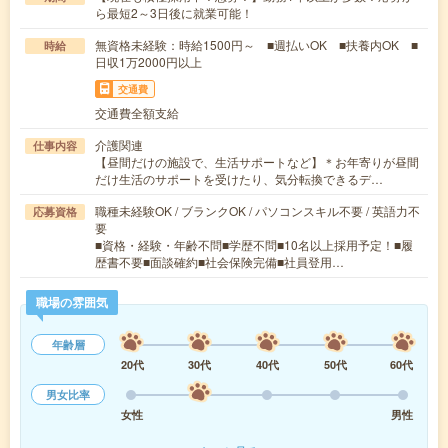
ら最短2～3日後に就業可能！
無資格未経験：時給1500円～ ■週払いOK ■扶養内OK ■
時給
日収1万2000円以上
交通費
交通費全額支給
介護関連
仕事内容
【昼間だけの施設で、生活サポートなど】＊お年寄りが昼間
だけ生活のサポートを受けたり、気分転換できるデ…
職種未経験OK / ブランクOK / パソコンスキル不要 / 英語力不
応募資格
要
■資格・経験・年齢不問■学歴不問■10名以上採用予定！■履
歴書不要■面談確約■社会保険完備■社員登用…
職場の雰囲気
年齢層
20代
30代
40代
50代
60代
男女比率
女性
男性