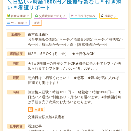
＼日払い×時給1600円／医療行為なし＊付き添
い＊看護サポート
職種未経験OK
交通費別途支給あり
土日祝日が休み
残業なし
WEB登録OK
派遣
東京都江東区
勤務地
お台場海浜公園駅から---分／清澄白河駅から---分／潮見駅か
ら---分／辰巳駅から---分／森下(東京都)駅から---分
週2日～5日OK（月～金） ★土日休みOK
曜日頻度
★1日6時間～の時短シフトOK★都合に合わせてシフトが決
時間
められますシフト例：7：00～16：009：…
開始日はご相談ください！ ★急募 ★職場が気に入れば、
期間
長期でも働けます！
無資格未経験：時給1600円～ 経験者：時給1800円～ ★
時給
日払い／週払い制度あり（月払いも選べます）※稼働開始時
は手続き完了次第のお支払いとなります。
交通費
交通費全額支給※規定有
看護助手
仕事内容
≪病院でちょっとしたお手伝い≫〇お手洗い・入浴など生活