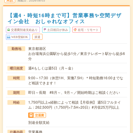
掲載日
2026/08/03
【週4・時短16時まで可】営業事務✨空間デザ
イン会社 おしゃれなオフィス
交通費別途支給あり
土日祝日が休み
在宅・リモート
WEB登録OK
派遣
東京都港区
勤務地
お台場海浜公園駅から徒歩1分／東京テレポート駅から徒歩6
分
週4もしくは週5日（月～金）
曜日頻度
9:00～17:30（休憩1H、実働7.5H）＊時短勤務16:00までな
時間
ど相談できます！
即日～長期 #8月～、9月～／開始時期はご相談ください
期間
1,750円以上※経験によって相談【月収例】 週5日フルタイ
時給
ム：262,500円（1,750円×7.5H×20日）#月収25万円以上
交通費
別途全額支給
営業事務
仕事内容