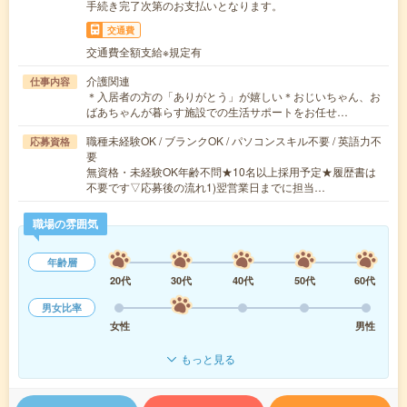
手続き完了次第のお支払いとなります。
交通費
交通費全額支給※規定有
介護関連
仕事内容
＊入居者の方の「ありがとう」が嬉しい＊おじいちゃん、お
ばあちゃんが暮らす施設での生活サポートをお任せ…
職種未経験OK / ブランクOK / パソコンスキル不要 / 英語力不
応募資格
要
無資格・未経験OK年齢不問★10名以上採用予定★履歴書は
不要です▽応募後の流れ1)翌営業日までに担当…
職場の雰囲気
年齢層
20代
30代
40代
50代
60代
男女比率
女性
男性
もっと見る