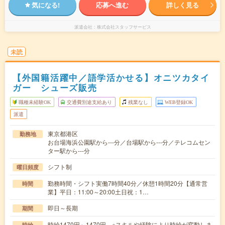
気になる!
応募へ進む
詳しく見る
派遣会社
株式会社スタッフサービス
未読
【外国籍活躍中／語学活かせる】オニツカタイ
ガー シューズ販売
職種未経験OK
交通費別途支給あり
残業なし
WEB登録OK
派遣
東京都港区
勤務地
お台場海浜公園駅から---分／台場駅から---分／テレコムセン
ター駅から---分
シフト制
曜日頻度
勤務時間・シフト実働7時間40分／休憩1時間20分【通常営
時間
業】平日：11:00～20:00土日祝：1…
即日～長期
期間
時給1470円～1470円 ※スキルや経験により時給が変動しま
時給