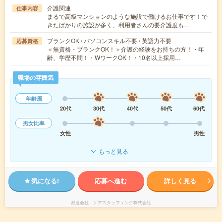
介護関連
仕事内容
まるで高級マンションのような施設で働けるお仕事です！で
きたばかりの施設が多く、利用者さんの要介護度も…
ブランクOK / パソコンスキル不要 / 英語力不要
応募資格
＜無資格・ブランクOK！＞介護の経験をお持ちの方！・年
齢、学歴不問！・WワークOK！・10名以上採用…
職場の雰囲気
年齢層
20代
30代
40代
50代
60代
男女比率
女性
男性
もっと見る
気になる!
応募へ進む
詳しく見る
派遣会社
ケアスタッフィング株式会社