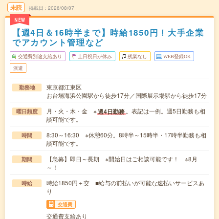
未読
掲載日
2026/08/07
NEW
【週4日＆16時半まで】時給1850円！大手企業
でアカウント管理など
交通費別途支給あり
土日祝日が休み
残業なし
WEB登録OK
派遣
東京都江東区
勤務地
お台場海浜公園駅から徒歩17分／国際展示場駅から徒歩17分
月・火・木・金 ※
。表記は一例。週5日勤務も相
週4日勤務
曜日頻度
談可能です。
8:30～16:30 ※休憩60分。8時半～15時半・17時半勤務も相
時間
談可能です。
【急募】即日～長期 ※開始日はご相談可能です！ ※8月
期間
～！
時給1850円＋交 ■給与の前払いが可能な速払いサービスあ
時給
り
交通費
交通費支給あり