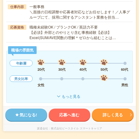
一般事務
仕事内容
＼面接の日程調整や応募者対応などお任せします！／人事グ
ループにて、採用に関するアシスタント業務を担当…
職種未経験OK / ブランクOK / 英語力不要
応募資格
【必須】外部とのやりとり含む事務経験【必須】
Excel(SUM/AVE関数の理解＊ゼロから組むことは…
職場の雰囲気
年齢層
20代
30代
40代
50代
60代
男女比率
女性
男性
もっと見る
気になる!
応募へ進む
詳しく見る
派遣会社
株式会社ビースタイル スマートキャリア