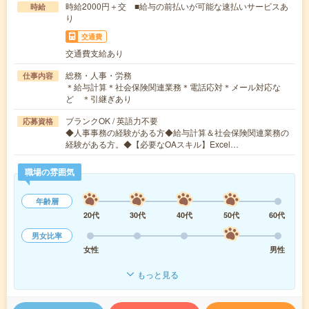
時給2000円＋交 ■給与の前払いが可能な速払いサービスあ
時給
り
交通費
交通費支給あり
総務・人事・労務
仕事内容
＊給与計算＊社会保険関連業務＊電話応対＊メール対応な
ど ＊引継ぎあり
ブランクOK / 英語力不要
応募資格
◆人事事務の経験がある方◆給与計算＆社会保険関連業務の
経験がある方。◆【必要なOAスキル】Excel…
職場の雰囲気
年齢層
20代
30代
40代
50代
60代
男女比率
女性
男性
もっと見る