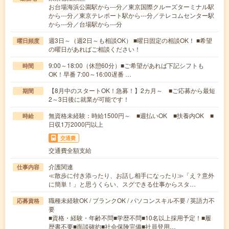
お台場海浜公園駅から---分／東京国際クルーズターミナル駅
から---分／東京テレポート駅から---分／テレコムセンター駅
から---分／台場駅から---分
週3日～（週2日～も相談OK） ■曜日固定の相談OK！ ■希望
曜日頻度
の曜日があればご相談ください！
9:00～18:00（休憩60分）■ご希望があれば下記シフトも
時間
OK！早番 7:00～16:00遅番 …
【8月中のスタートOK！急募！】2カ月～ ■ご応募から最短
期間
2～3日後に就業が可能です！
無資格未経験：時給1500円～ ■週払いOK ■扶養内OK ■
時給
日収1万2000円以上
交通費
交通費全額支給
介護関連
仕事内容
≪散歩に付き添ったり、お話し相手になったり≫「え？意外
に簡単！」と思うくらい、スグできる仕事からスタ…
職種未経験OK / ブランクOK / パソコンスキル不要 / 英語力不
応募資格
要
■資格・経験・年齢不問■学歴不問■10名以上採用予定！■履
歴書不要■面談確約■社会保険完備■社員登用…