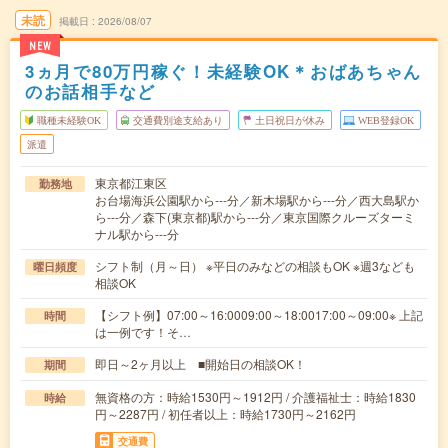
未読
掲載日
2026/08/07
NEW
3ヵ月で80万円稼ぐ！未経験OK＊おばあちゃん
のお話相手など
職種未経験OK
交通費別途支給あり
土日祝日が休み
WEB登録OK
派遣
東京都江東区
勤務地
お台場海浜公園駅から---分／新木場駅から---分／西大島駅か
ら---分／森下(東京都)駅から---分／東京国際クルーズターミ
ナル駅から---分
シフト制（月～日） ※平日のみなどの相談もOK ※週3なども
曜日頻度
相談OK
【シフト例】07:00～16:0009:00～18:0017:00～09:00※ 上記
時間
は一例です！そ…
即日～2ヶ月以上 ■開始日の相談OK！
期間
無資格の方：時給1530円～1912円 / 介護福祉士：時給1830
時給
円～2287円 / 初任者以上：時給1730円～2162円
交通費