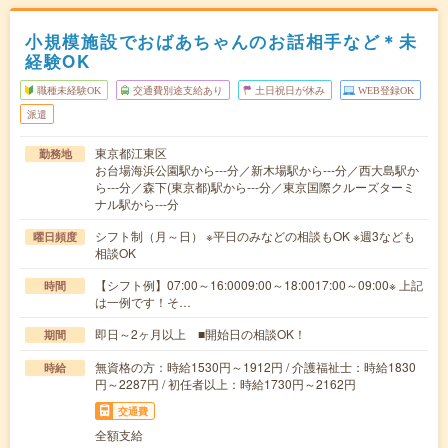
小規模施設でおばあちゃんのお話相手など＊未
経験OK
職種未経験OK
交通費別途支給あり
土日祝日が休み
WEB登録OK
派遣
東京都江東区
勤務地
お台場海浜公園駅から---分／新木場駅から---分／西大島駅か
ら---分／森下(東京都)駅から---分／東京国際クルーズターミ
ナル駅から---分
シフト制（月～日） ※平日のみなどの相談もOK ※週3なども
曜日頻度
相談OK
【シフト例】07:00～16:0009:00～18:0017:00～09:00※ 上記
時間
は一例です！そ…
即日～2ヶ月以上 ■開始日の相談OK！
期間
無資格の方：時給1530円～1912円 / 介護福祉士：時給1830
時給
円～2287円 / 初任者以上：時給1730円～2162円
交通費
全額支給