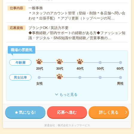
一般事務
仕事内容
＊スタッフのアカウント管理（登録・削除＊各店舗へ問い合
わせ＊出張手配）＊アプリ更新（トップページの写…
ブランクOK / 英語力不要
応募資格
◆事務経験／部内サポートの経験がある方◆ファッション知
識・デジタル・SNS知識や運用経験／営業事務の…
職場の雰囲気
年齢層
20代
30代
40代
50代
60代
男女比率
女性
男性
もっと見る
気になる!
応募へ進む
詳しく見る
派遣会社
株式会社スタッフサービス