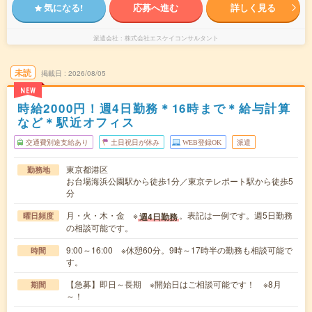
気になる!
応募へ進む
詳しく見る
派遣会社
株式会社エスケイコンサルタント
未読
掲載日
2026/08/05
NEW
時給2000円！週4日勤務＊16時まで＊給与計算
など＊駅近オフィス
交通費別途支給あり
土日祝日が休み
WEB登録OK
派遣
東京都港区
勤務地
お台場海浜公園駅から徒歩1分／東京テレポート駅から徒歩5
分
月・火・木・金 ※
。表記は一例です。週5日勤務
週4日勤務
曜日頻度
の相談可能です。
9:00～16:00 ※休憩60分。9時～17時半の勤務も相談可能で
時間
す。
【急募】即日～長期 ※開始日はご相談可能です！ ※8月
期間
～！