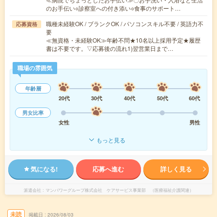
のお手伝い○診察室への付き添い○食事のサポート…
職種未経験OK / ブランクOK / パソコンスキル不要 / 英語力不
応募資格
要
≪無資格・未経験OK≫年齢不問★10名以上採用予定★履歴
書は不要です。▽応募後の流れ1)翌営業日まで…
職場の雰囲気
年齢層
20代
30代
40代
50代
60代
男女比率
女性
男性
もっと見る
気になる!
応募へ進む
詳しく見る
派遣会社
マンパワーグループ株式会社 ケアサービス事業部 （医療福祉介護関連）
未読
掲載日
2026/08/03