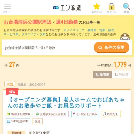
メニュー
気になる!
ログイン
検索
お台場海浜公園駅周辺
×
週4日勤務
のお仕事一覧
お台場海浜公園駅の派遣のお仕事情報です。
オフィスワーク・事務系
、
営業・販売・
サービス系
、
クリエイティブ系
などのお仕事を取り揃えています。週4日勤務の条件の
他に、
交通費別途支給あり
、
職種未経験OK
、
友だちと一緒の応募OK
などのこだわり
条件も取り揃えています。
条件の変更
お台場海浜公園駅周辺 / 週4日勤務
27
1,779
全
件
平均時給:
円
時給順
新着順
未読
掲載日
2026/08/07
NEW
【オープニング募集】老人ホームでおばあちゃ
んのお散歩やご飯・お風呂のサポート
職種未経験OK
交通費別途支給あり
土日祝日が休み
残業なし
WEB登録OK
派遣
東京都江東区
勤務地