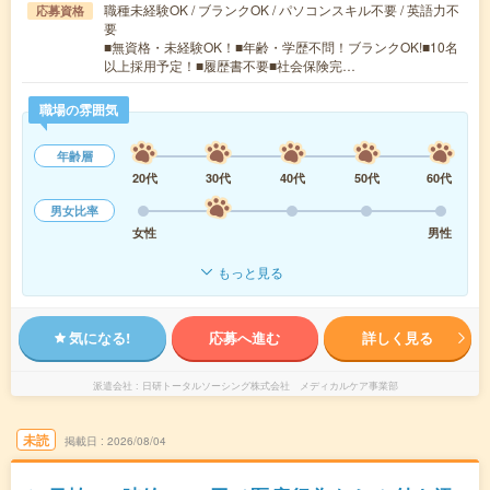
職種未経験OK / ブランクOK / パソコンスキル不要 / 英語力不
応募資格
要
■無資格・未経験OK！■年齢・学歴不問！ブランクOK!■10名
以上採用予定！■履歴書不要■社会保険完…
職場の雰囲気
年齢層
20代
30代
40代
50代
60代
男女比率
女性
男性
もっと見る
気になる!
応募へ進む
詳しく見る
派遣会社
日研トータルソーシング株式会社 メディカルケア事業部
未読
掲載日
2026/08/04