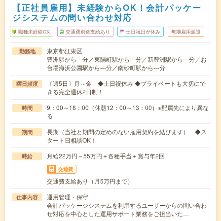
【正社員雇用】未経験からOK！会計パッケー
ジシステムの問い合わせ対応
職種未経験OK
交通費別途支給あり
土日祝日が休み
無期雇用派遣
東京都江東区
勤務地
豊洲駅から---分／東陽町駅から---分／新豊洲駅から---分／お
台場海浜公園駅から---分／南砂町駅から---分
〔週5日〕月～金 ◆土日祝休み ◆プライベートも大切にで
曜日頻度
きる完全週休2日制！
9：00～18：00（休憩12：00～13：00）※配属先により異な
時間
る
長期（当社と期間の定めのない雇用契約を結びます） ◆ス
期間
タート日相談OK！
月給22万円～55万円＋各種手当＋賞与年2回
時給
交通費
交通費支給あり（月5万円まで）
運用管理・保守
仕事内容
会計パッケージシステムを利用するユーザーからの問い合わ
せ対応を中心とした運用サポート業務をご担当いた…