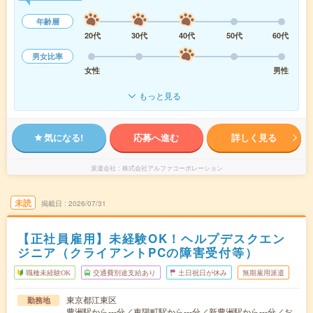
年齢層
20代
30代
40代
50代
60代
男女比率
女性
男性
もっと見る
気になる!
応募へ進む
詳しく見る
派遣会社
株式会社アルファコーポレーション
未読
掲載日
2026/07/31
【正社員雇用】未経験OK！ヘルプデスクエン
ジニア（クライアントPCの障害受付等）
職種未経験OK
交通費別途支給あり
土日祝日が休み
無期雇用派遣
東京都江東区
勤務地
豊洲駅から---分／東陽町駅から---分／新豊洲駅から---分／お