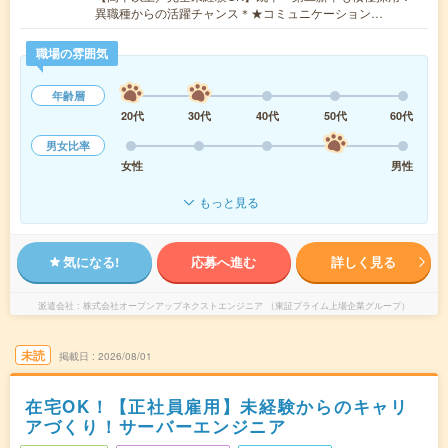
異職種からの活躍チャンス＊★コミュニケーション…
職場の雰囲気
年齢層
20代
30代
40代
50代
60代
男女比率
女性
男性
もっと見る
気になる!
応募へ進む
詳しく見る
派遣会社
株式会社オープンアップネクストエンジニア （東証プライム上場企業グループ）
未読
掲載日
2026/08/01
在宅OK！【正社員雇用】未経験からのキャリ
アづくり！サーバーエンジニア