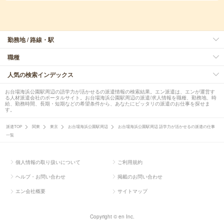
勤務地 / 路線・駅
職種
人気の検索インデックス
お台場海浜公園駅周辺の語学力が活かせるの派遣情報の検索結果。エン派遣は、エンが運営す
る人材派遣会社のポータルサイト。お台場海浜公園駅周辺の派遣/求人情報を職種、勤務地、時
給、勤務時間、長期・短期などの希望条件から、あなたにピッタリの派遣のお仕事を探せま
す。
派遣TOP
関東
東京
お台場海浜公園駅周辺
お台場海浜公園駅周辺 語学力が活かせるの派遣の仕事
一覧
個人情報の取り扱いについて
ご利用規約
ヘルプ・お問い合わせ
掲載のお問い合わせ
エン会社概要
サイトマップ
Copyright © en Inc.