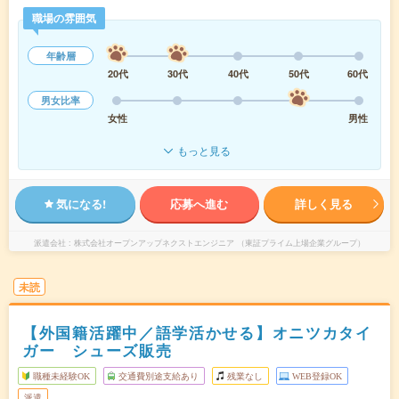
職場の雰囲気
年齢層
20代
30代
40代
50代
60代
男女比率
女性
男性
もっと見る
気になる!
応募へ進む
詳しく見る
派遣会社
株式会社オープンアップネクストエンジニア （東証プライム上場企業グループ）
未読
【外国籍活躍中／語学活かせる】オニツカタイ
ガー シューズ販売
職種未経験OK
交通費別途支給あり
残業なし
WEB登録OK
派遣