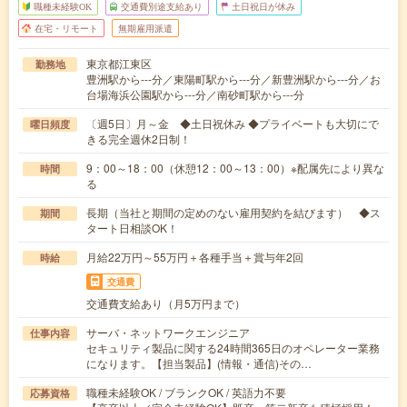
職種未経験OK
交通費別途支給あり
土日祝日が休み
在宅・リモート
無期雇用派遣
東京都江東区
勤務地
豊洲駅から---分／東陽町駅から---分／新豊洲駅から---分／お
台場海浜公園駅から---分／南砂町駅から---分
〔週5日〕月～金 ◆土日祝休み ◆プライベートも大切にで
曜日頻度
きる完全週休2日制！
9：00～18：00（休憩12：00～13：00）※配属先により異な
時間
る
長期（当社と期間の定めのない雇用契約を結びます） ◆ス
期間
タート日相談OK！
月給22万円～55万円＋各種手当＋賞与年2回
時給
交通費
交通費支給あり（月5万円まで）
サーバ・ネットワークエンジニア
仕事内容
セキュリティ製品に関する24時間365日のオペレーター業務
になります。【担当製品】(情報・通信)その…
職種未経験OK / ブランクOK / 英語力不要
応募資格