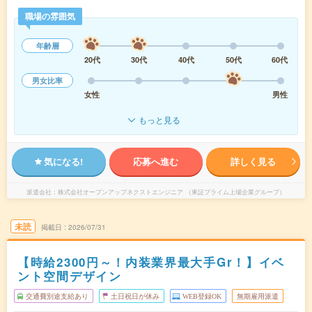
職場の雰囲気
年齢層
20代
30代
40代
50代
60代
男女比率
女性
男性
もっと見る
気になる!
応募へ進む
詳しく見る
派遣会社
株式会社オープンアップネクストエンジニア （東証プライム上場企業グループ）
未読
掲載日
2026/07/31
【時給2300円～！内装業界最大手Gr！】イベ
ント空間デザイン
交通費別途支給あり
土日祝日が休み
WEB登録OK
無期雇用派遣