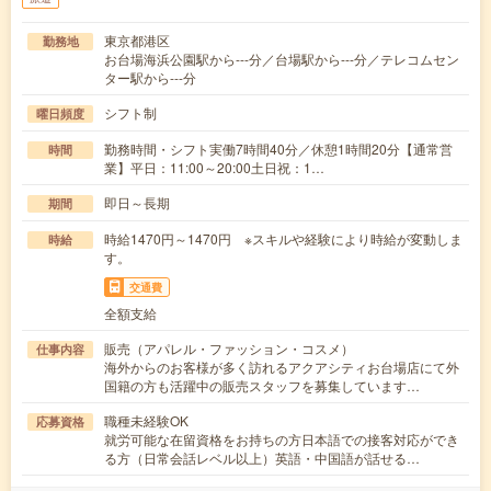
東京都港区
勤務地
お台場海浜公園駅から---分／台場駅から---分／テレコムセン
ター駅から---分
シフト制
曜日頻度
勤務時間・シフト実働7時間40分／休憩1時間20分【通常営
時間
業】平日：11:00～20:00土日祝：1…
即日～長期
期間
時給1470円～1470円 ※スキルや経験により時給が変動しま
時給
す。
交通費
全額支給
販売（アパレル・ファッション・コスメ）
仕事内容
海外からのお客様が多く訪れるアクアシティお台場店にて外
国籍の方も活躍中の販売スタッフを募集しています…
職種未経験OK
応募資格
就労可能な在留資格をお持ちの方日本語での接客対応ができ
る方（日常会話レベル以上）英語・中国語が話せる…