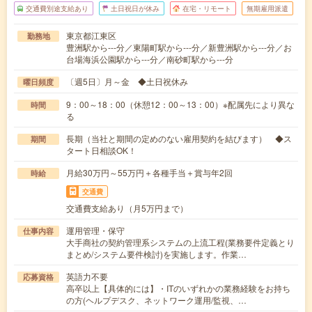
交通費別途支給あり
土日祝日が休み
在宅・リモート
無期雇用派遣
東京都江東区
勤務地
豊洲駅から---分／東陽町駅から---分／新豊洲駅から---分／お
台場海浜公園駅から---分／南砂町駅から---分
〔週5日〕月～金 ◆土日祝休み
曜日頻度
9：00～18：00（休憩12：00～13：00）※配属先により異な
時間
る
長期（当社と期間の定めのない雇用契約を結びます） ◆ス
期間
タート日相談OK！
月給30万円～55万円＋各種手当＋賞与年2回
時給
交通費
交通費支給あり（月5万円まで）
運用管理・保守
仕事内容
大手商社の契約管理系システムの上流工程(業務要件定義とり
まとめ/システム要件検討)を実施します。作業…
英語力不要
応募資格
高卒以上【具体的には】・ITのいずれかの業務経験をお持ち
の方(ヘルプデスク、ネットワーク運用/監視、…