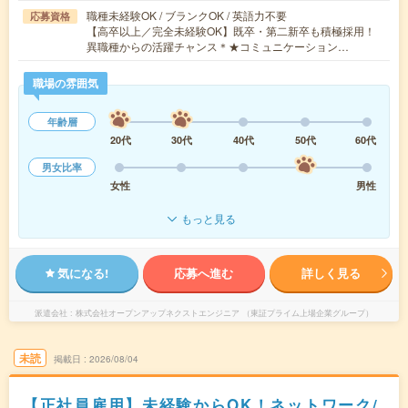
職種未経験OK / ブランクOK / 英語力不要
応募資格
【高卒以上／完全未経験OK】既卒・第二新卒も積極採用！
異職種からの活躍チャンス＊★コミュニケーション…
職場の雰囲気
年齢層
20代
30代
40代
50代
60代
男女比率
女性
男性
もっと見る
気になる!
応募へ進む
詳しく見る
派遣会社
株式会社オープンアップネクストエンジニア （東証プライム上場企業グループ）
未読
掲載日
2026/08/04
【正社員雇用】未経験からOK！ネットワーク/