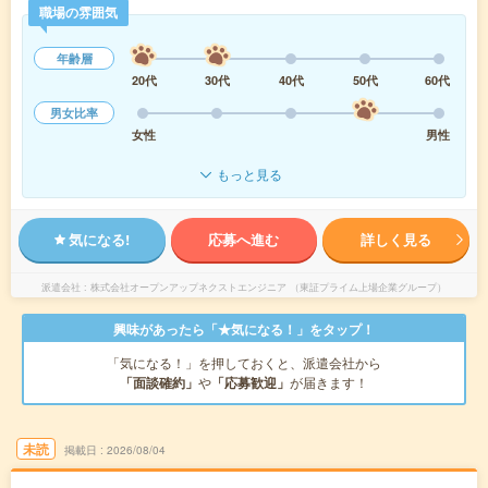
職場の雰囲気
年齢層
20代
30代
40代
50代
60代
男女比率
女性
男性
もっと見る
気になる!
応募へ進む
詳しく見る
派遣会社
株式会社オープンアップネクストエンジニア （東証プライム上場企業グループ）
興味があったら「★気になる！」をタップ！
「気になる！」を押しておくと、派遣会社から
「面談確約」
や
「応募歓迎」
が届きます！
未読
掲載日
2026/08/04