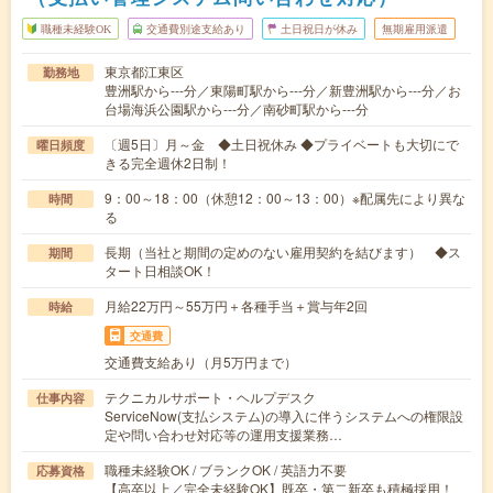
職種未経験OK
交通費別途支給あり
土日祝日が休み
無期雇用派遣
東京都江東区
勤務地
豊洲駅から---分／東陽町駅から---分／新豊洲駅から---分／お
台場海浜公園駅から---分／南砂町駅から---分
〔週5日〕月～金 ◆土日祝休み ◆プライベートも大切にで
曜日頻度
きる完全週休2日制！
9：00～18：00（休憩12：00～13：00）※配属先により異な
時間
る
長期（当社と期間の定めのない雇用契約を結びます） ◆ス
期間
タート日相談OK！
月給22万円～55万円＋各種手当＋賞与年2回
時給
交通費
交通費支給あり（月5万円まで）
テクニカルサポート・ヘルプデスク
仕事内容
ServiceNow(支払システム)の導入に伴うシステムへの権限設
定や問い合わせ対応等の運用支援業務…
職種未経験OK / ブランクOK / 英語力不要
応募資格
【高卒以上／完全未経験OK】既卒・第二新卒も積極採用！