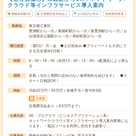
クラウド等インフラサービス導入案内
職種未経験OK
交通費別途支給あり
土日祝日が休み
無期雇用派遣
東京都江東区
勤務地
豊洲駅から---分／東陽町駅から---分／新豊洲駅から---分／お
台場海浜公園駅から---分／南砂町駅から---分
〔週5日〕月～金 ◆土日祝休み ◆プライベートも大切にで
曜日頻度
きる完全週休2日制！
9：00～18：00（休憩12：00～13：00）※配属先により異な
時間
る
長期（当社と期間の定めのない雇用契約を結びます） ◆ス
期間
タート日相談OK！
月給22万円～55万円＋各種手当＋賞与年2回
時給
交通費
交通費支給あり（月5万円まで）
SE・プログラマ（ビジネスアプリケーション系）
仕事内容
ネットワーク/クラウド等インフラサービス導入案内業務にな
ります。・電話/メールを利用し担当する顧客リ…
職種未経験OK / ブランクOK / 英語力不要
応募資格