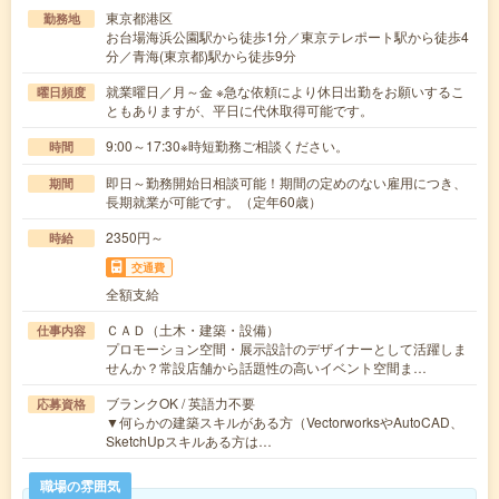
東京都港区
勤務地
お台場海浜公園駅から徒歩1分／東京テレポート駅から徒歩4
分／青海(東京都)駅から徒歩9分
就業曜日／月～金 ※急な依頼により休日出勤をお願いするこ
曜日頻度
ともありますが、平日に代休取得可能です。
9:00～17:30※時短勤務ご相談ください。
時間
即日～勤務開始日相談可能！期間の定めのない雇用につき、
期間
長期就業が可能です。（定年60歳）
2350円～
時給
交通費
全額支給
ＣＡＤ（土木・建築・設備）
仕事内容
プロモーション空間・展示設計のデザイナーとして活躍しま
せんか？常設店舗から話題性の高いイベント空間ま…
ブランクOK / 英語力不要
応募資格
▼何らかの建築スキルがある方（VectorworksやAutoCAD、
SketchUpスキルある方は…
職場の雰囲気