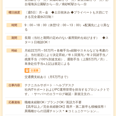
台場海浜公園駅から---分／南砂町駅から---分
〔週5日〕月～金 ◆土日祝休み ◆プライベートも大切にで
曜日頻度
きる完全週休2日制！
9：00～18：00（休憩12：00～13：00）※配属先により異な
時間
る
長期（当社と期間の定めのない雇用契約を結びます） ◆ス
期間
タート日相談OK！
月給22万円～55万円＋各種手当※経験やスキルなどを考慮の
時給
上、当社規定により決定昇給／年１回賞与／年２回諸手当／
残業手当（100%別途支給）、通勤手当（上限5万円／月）、
単身赴任手当※上記は規定による
交通費
交通費支給あり（月5万円まで）
テクニカルサポート・ヘルプデスク
仕事内容
社内ITサポートおよびPC運用管理を担当するプロジェクトで
す。・サーバーのエラーログ確認・新規注文の…
職種未経験OK / ブランクOK / 英語力不要
応募資格
【高卒以上／完全未経験OK】既卒・第二新卒も積極採用！
異職種からの活躍チャンス＊★コミュニケーション…