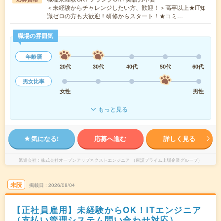
＜未経験からチャレンジしたい方、歓迎！＞高卒以上★IT知
識ゼロの方も大歓迎！研修からスタート！★コミ…
職場の雰囲気
年齢層
20代
30代
40代
50代
60代
男女比率
女性
男性
もっと見る
気になる!
応募へ進む
詳しく見る
派遣会社
株式会社オープンアップネクストエンジニア （東証プライム上場企業グループ）
未読
掲載日
2026/08/04
【正社員雇用】未経験からOK！ITエンジニア
（支払い管理システム問い合わせ対応）