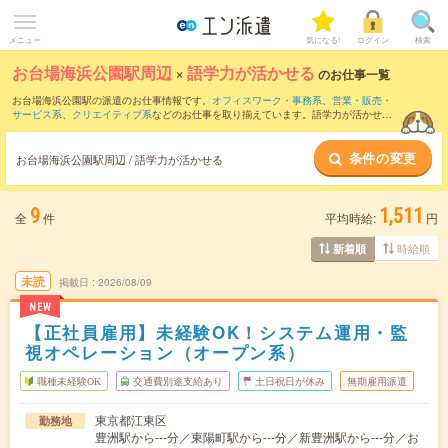
メニュー
気になる!
ログイン
検索
お台場海浜公園駅周辺
×
語学力が活かせる
のお仕事一覧
お台場海浜公園駅の派遣のお仕事情報です。
オフィスワーク・事務系
、
営業・販売・
サービス系
、
クリエイティブ系
などのお仕事を取り揃えています。語学力が活かせる
の条件の他に、
交通費別途支給あり
、
職種未経験OK
、
友だちと一緒の応募OK
などの
こだわり条件も取り揃えています。
条件の変更
お台場海浜公園駅周辺 / 語学力が活かせる
9
1,511
全
件
平均時給:
円
時給順
新着順
未読
掲載日
2026/08/09
NEW
【正社員雇用】未経験OK！システム運用・監
視オペレーション（オープン系）
職種未経験OK
交通費別途支給あり
土日祝日が休み
無期雇用派遣
東京都江東区
勤務地
豊洲駅から---分／東陽町駅から---分／新豊洲駅から---分／お