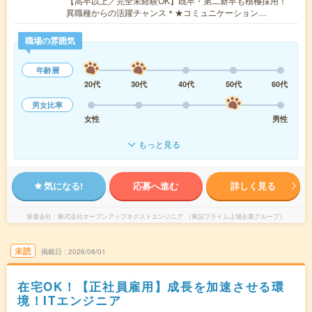
【高卒以上／完全未経験OK】既卒・第二新卒も積極採用！
異職種からの活躍チャンス＊★コミュニケーション…
職場の雰囲気
年齢層
20代
30代
40代
50代
60代
男女比率
女性
男性
もっと見る
気になる!
応募へ進む
詳しく見る
派遣会社
株式会社オープンアップネクストエンジニア （東証プライム上場企業グループ）
未読
掲載日
2026/08/01
在宅OK！【正社員雇用】成長を加速させる環
境！ITエンジニア