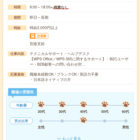
9:00～18:00※
残業なし
時間
即日～長期
期間
時給2,000円以上
時給
交通費
別途支給
テクニカルサポート・ヘルプデスク
仕事内容
【WPS Office／WPS 365に関するサポート】・B2Cユーザ
ー・B2B顧客への問い合わせ対…
職種未経験OK / ブランクOK / 英語力不要
応募資格
・日本語ネイティブの方
職場の雰囲気
年齢層
20代
30代
40代
50代
60代
男女比率
女性
男性
もっと見る