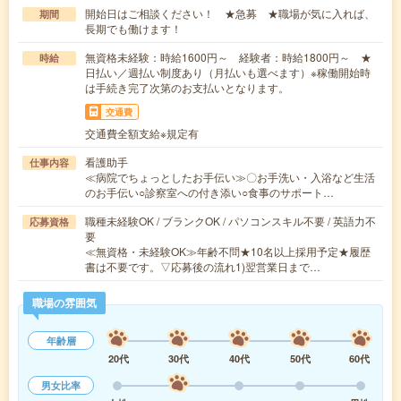
開始日はご相談ください！ ★急募 ★職場が気に入れば、
期間
長期でも働けます！
無資格未経験：時給1600円～ 経験者：時給1800円～ ★
時給
日払い／週払い制度あり（月払いも選べます）※稼働開始時
は手続き完了次第のお支払いとなります。
交通費
交通費全額支給※規定有
看護助手
仕事内容
≪病院でちょっとしたお手伝い≫〇お手洗い・入浴など生活
のお手伝い○診察室への付き添い○食事のサポート…
職種未経験OK / ブランクOK / パソコンスキル不要 / 英語力不
応募資格
要
≪無資格・未経験OK≫年齢不問★10名以上採用予定★履歴
書は不要です。▽応募後の流れ1)翌営業日まで…
職場の雰囲気
年齢層
20代
30代
40代
50代
60代
男女比率