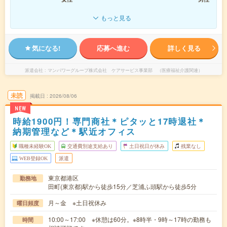
もっと見る
気になる!
応募へ進む
詳しく見る
派遣会社
マンパワーグループ株式会社 ケアサービス事業部 （医療福祉介護関連）
未読
掲載日
2026/08/06
NEW
時給1900円！専門商社＊ピタッと17時退社＊
納期管理など＊駅近オフィス
職種未経験OK
交通費別途支給あり
土日祝日が休み
残業なし
WEB登録OK
派遣
東京都港区
勤務地
田町(東京都)駅から徒歩15分／芝浦ふ頭駅から徒歩5分
月～金 ※土日祝休み
曜日頻度
10:00～17:00 ※休憩は60分。※8時半・9時～17時の勤務も
時間