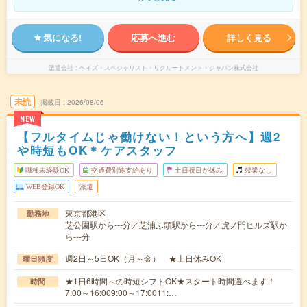
気になる!
応募へ進む
詳しく見る
派遣会社
ヘイズ・スペシャリスト・リクルートメント・ジャパン株式会社
未読
掲載日
2026/08/06
NEW
【フルタイムじゃ働けない！という方へ】週2
や時短もOK＊ケアスタッフ
職種未経験OK
交通費別途支給あり
土日祝日が休み
残業なし
WEB登録OK
派遣
東京都港区
勤務地
芝公園駅から---分／芝浦ふ頭駅から---分／虎ノ門ヒルズ駅か
ら---分
週2日～5日OK（月～金） ★土日休みOK
曜日頻度
★1日6時間～の時短シフトOK★スタート時間選べます！
時間
7:00～16:009:00～17:0011:…