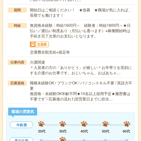
開始日はご相談ください！ ★急募 ★職場が気に入れば、
期間
長期でも働けます！
無資格未経験：時給1600円～ 経験者：時給1800円～★日
時給
払い／週払い制度あり（月払いも選べます）※稼働開始時は
手続き完了次第のお支払いとなります。
交通費
交通費全額支給※規定有
介護関連
仕事内容
＊入居者の方の「ありがとう」が嬉しい＊お年寄りを笑顔に
する介護のお仕事です。おじいちゃん、おばあちゃ…
職種未経験OK / ブランクOK / パソコンスキル不要 / 英語力不
応募資格
要
無資格・未経験OK年齢不問★10名以上採用予定★履歴書は
不要です▽応募後の流れ1)翌営業日までに担当…
職場の雰囲気
年齢層
20代
30代
40代
50代
60代
男女比率