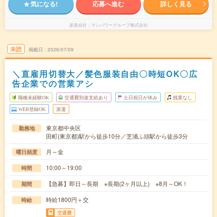
気になる!
応募へ進む
詳しく見る
派遣会社
マンパワーグループ株式会社
未読
掲載日
2026/07/09
＼直雇用切替大／髪色服装自由〇時短OK〇広
告企業での営業アシ
職種未経験OK
交通費別途支給あり
土日祝日が休み
残業なし
WEB登録OK
派遣
東京都中央区
勤務地
田町(東京都)駅から徒歩10分／芝浦ふ頭駅から徒歩3分
月～金
曜日頻度
10:00～19:00
時間
【急募】即日～長期 ※長期(2ヶ月以上) ※8月～OK！
期間
時給1800円＋交
時給
交通費