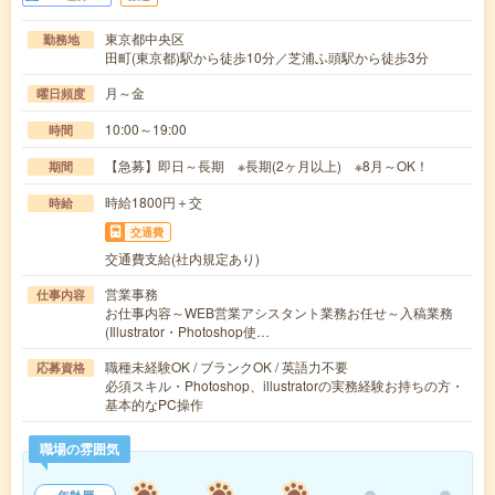
東京都中央区
勤務地
田町(東京都)駅から徒歩10分／芝浦ふ頭駅から徒歩3分
月～金
曜日頻度
10:00～19:00
時間
【急募】即日～長期 ※長期(2ヶ月以上) ※8月～OK！
期間
時給1800円＋交
時給
交通費
交通費支給(社内規定あり)
営業事務
仕事内容
お仕事内容～WEB営業アシスタント業務お任せ～入稿業務
(Illustrator・Photoshop使…
職種未経験OK / ブランクOK / 英語力不要
応募資格
必須スキル・Photoshop、illustratorの実務経験お持ちの方・
基本的なPC操作
職場の雰囲気