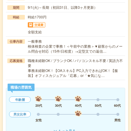
9/1(火)～長期（初回31日、以降3ヶ月更新）
期間
時給1700円
時給
交通費
全額支給
一般事務
仕事内容
検体検査の企業で事務！＜午前中の業務＞▼顧客からのメー
ル問合せ対応（15件/日程度）→定型文での返信…
職種未経験OK / ブランクOK / パソコンスキル不要 / 英語力不
応募資格
要
事務未経験OK！【OAスキル】PC入力できればOK！【服
装】オフィスカジュアル「応募」or「★気にな…
職場の雰囲気
年齢層
20代
30代
40代
50代
60代
男女比率
女性
男性
もっと見る