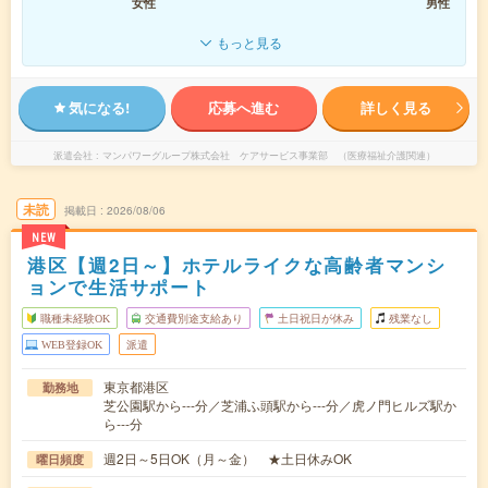
女性
男性
もっと見る
気になる!
応募へ進む
詳しく見る
派遣会社
マンパワーグループ株式会社 ケアサービス事業部 （医療福祉介護関連）
未読
掲載日
2026/08/06
NEW
港区【週2日～】ホテルライクな高齢者マンシ
ョンで生活サポート
職種未経験OK
交通費別途支給あり
土日祝日が休み
残業なし
WEB登録OK
派遣
東京都港区
勤務地
芝公園駅から---分／芝浦ふ頭駅から---分／虎ノ門ヒルズ駅か
ら---分
週2日～5日OK（月～金） ★土日休みOK
曜日頻度