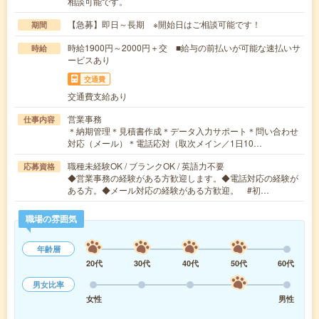
相談可能です。
【急募】即日～長期 ※開始日はご相談可能です！
期間
時給1900円～2000円＋交 ■給与の前払いが可能な速払いサ
時給
ービスあり
交通費
交通費支給あり
営業事務
仕事内容
＊納期管理＊見積書作成＊データ入力サポート＊問い合わせ
対応（メール）＊電話応対（取次メイン／1日10…
職種未経験OK / ブランクOK / 英語力不要
応募資格
◆営業事務の経験がある方歓迎します。◆電話対応の経験が
ある方。◆メール対応の経験がある方歓迎。 #初…
職場の雰囲気
年齢層
20代
30代
40代
50代
60代
男女比率
女性
男性