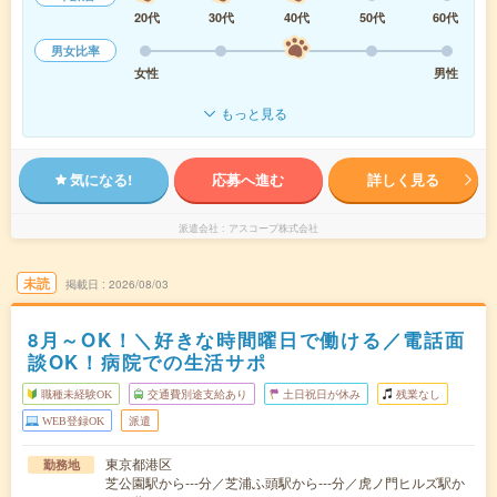
20代
30代
40代
50代
60代
男女比率
女性
男性
もっと見る
気になる!
応募へ進む
詳しく見る
派遣会社
アスコープ株式会社
未読
掲載日
2026/08/03
8月～OK！＼好きな時間曜日で働ける／電話面
談OK！病院での生活サポ
職種未経験OK
交通費別途支給あり
土日祝日が休み
残業なし
WEB登録OK
派遣
東京都港区
勤務地
芝公園駅から---分／芝浦ふ頭駅から---分／虎ノ門ヒルズ駅か