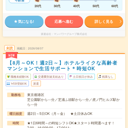
年齢層
20代
30代
40代
50代
60代
気になる!
応募へ進む
詳しく見る
派遣会社
マンパワーグループ株式会社
未読
掲載日
2026/08/07
NEW
【8月～OK！週2日～】ホテルライクな高齢者
マンションで生活サポート＊時短OK
職種未経験OK
交通費別途支給あり
土日祝日が休み
残業なし
WEB登録OK
派遣
東京都港区
勤務地
芝公園駅から---分／芝浦ふ頭駅から---分／虎ノ門ヒルズ駅か
ら---分
週2日～5日OK（月～金） ★土日休みOK
曜日頻度
★1日6時間～の時短シフトOK★スタート時間選べます！
時間
7:00～16:009:00～17:0011:…