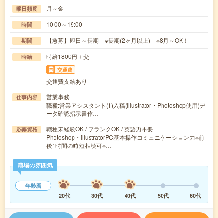
月～金
曜日頻度
10:00～19:00
時間
【急募】即日～長期 ※長期(2ヶ月以上) ※8月～OK！
期間
時給1800円＋交
時給
交通費
交通費支給あり
営業事務
仕事内容
職種:営業アシスタント(1)入稿(Illustrator・Photoshop使用)デ
ータ確認指示書作…
職種未経験OK / ブランクOK / 英語力不要
応募資格
Photoshop・illustratorPC基本操作コミュニケーション力※前
後1時間の時短相談可※…
職場の雰囲気
年齢層
20代
30代
40代
50代
60代