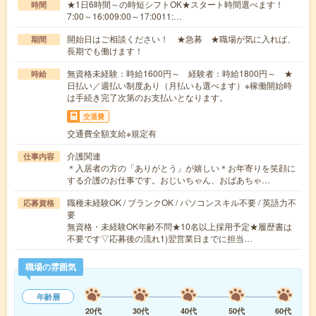
★1日6時間～の時短シフトOK★スタート時間選べます！
時間
7:00～16:009:00～17:0011:…
開始日はご相談ください！ ★急募 ★職場が気に入れば、
期間
長期でも働けます！
無資格未経験：時給1600円～ 経験者：時給1800円～ ★
時給
日払い／週払い制度あり（月払いも選べます）※稼働開始時
は手続き完了次第のお支払いとなります。
交通費
交通費全額支給※規定有
介護関連
仕事内容
＊入居者の方の「ありがとう」が嬉しい＊お年寄りを笑顔に
する介護のお仕事です。おじいちゃん、おばあちゃ…
職種未経験OK / ブランクOK / パソコンスキル不要 / 英語力不
応募資格
要
無資格・未経験OK年齢不問★10名以上採用予定★履歴書は
不要です▽応募後の流れ1)翌営業日までに担当…
職場の雰囲気
年齢層
20代
30代
40代
50代
60代