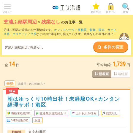
メニュー
気になる!
ログイン
検索
芝浦ふ頭駅周辺
×
残業なし
のお仕事一覧
芝浦ふ頭駅の派遣のお仕事情報です。
オフィスワーク・事務系
、
営業・販売・サービ
ス系
、
クリエイティブ系
などのお仕事を取り揃えています。残業なしの条件の他に、
交通費別途支給あり
、
職種未経験OK
、
友だちと一緒の応募OK
などのこだわり条件も
取り揃えています。
条件の変更
芝浦ふ頭駅周辺 / 残業なし
14
1,739
全
件
平均時給:
円
時給順
新着順
未読
掲載日
2026/08/07
NEW
朝はゆっくり10時出社！未経験OK×カンタン
経理サポ！港区
職種未経験OK
交通費別途支給あり
土日祝日が休み
残業なし
WEB登録OK
派遣
東京都港区
勤務地