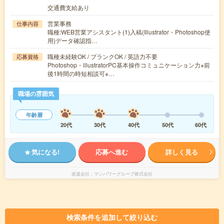
交通費支給あり
営業事務
仕事内容
職種:WEB営業アシスタント(1)入稿(Illustrator・Photoshop使
用)データ確認指…
職種未経験OK / ブランクOK / 英語力不要
応募資格
Photoshop・illustratorPC基本操作コミュニケーション力※前
後1時間の時短相談可※…
職場の雰囲気
年齢層
20代
30代
40代
50代
60代
気になる!
応募へ進む
詳しく見る
派遣会社
マンパワーグループ株式会社
検索条件を追加して絞り込む