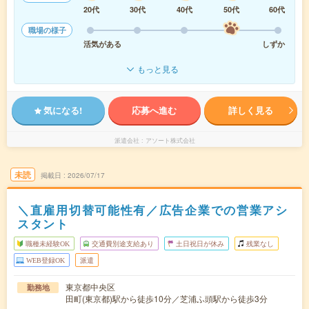
20代
30代
40代
50代
60代
職場の様子
活気がある
しずか
もっと見る
気になる!
応募へ進む
詳しく見る
派遣会社
アソート株式会社
未読
掲載日
2026/07/17
＼直雇用切替可能性有／広告企業での営業アシ
スタント
職種未経験OK
交通費別途支給あり
土日祝日が休み
残業なし
WEB登録OK
派遣
東京都中央区
勤務地
田町(東京都)駅から徒歩10分／芝浦ふ頭駅から徒歩3分