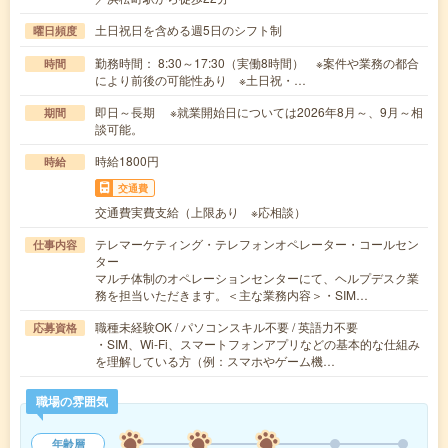
土日祝日を含める週5日のシフト制
曜日頻度
勤務時間： 8:30～17:30（実働8時間） ※案件や業務の都合
時間
により前後の可能性あり ※土日祝・…
即日～長期 ※就業開始日については2026年8月～、9月～相
期間
談可能。
時給1800円
時給
交通費
交通費実費支給（上限あり ※応相談）
テレマーケティング・テレフォンオペレーター・コールセン
仕事内容
ター
マルチ体制のオペレーションセンターにて、ヘルプデスク業
務を担当いただきます。＜主な業務内容＞・SIM…
職種未経験OK / パソコンスキル不要 / 英語力不要
応募資格
・SIM、Wi-Fi、スマートフォンアプリなどの基本的な仕組み
を理解している方（例：スマホやゲーム機…
職場の雰囲気
年齢層