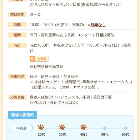
芝浦ふ頭駅から徒歩5分／田町(東京都)駅から徒歩15分
月～金
曜日頻度
10:00～18:00（休憩1h、実働7h）※
残業なし
時間
即日～契約更新のある長期 ※スタート日相談可能
期間
時給1850円 月収例:約27.1万円（1850円×7h×21日）+残業
時給
代
交通費
通勤交通費全額支給
経理・財務・会計・英文経理
仕事内容
＜ 未経験カンゲイ！ 経理部門×事務サポート ＞▼データ入力
（経理システム・Excel）▼マスタの登…
職種未経験OK / パソコンスキル不要 / 英語力不要
応募資格
◎PC入力・修正できればOK
職場の雰囲気
年齢層
20代
30代
40代
50代
60代