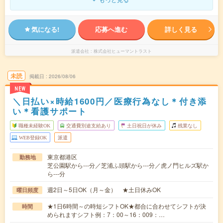
気になる!
応募へ進む
詳しく見る
派遣会社
株式会社ヒューマントラスト
未読
掲載日
2026/08/06
NEW
＼日払い×時給1600円／医療行為なし＊付き添
い＊看護サポート
職種未経験OK
交通費別途支給あり
土日祝日が休み
残業なし
WEB登録OK
派遣
東京都港区
勤務地
芝公園駅から---分／芝浦ふ頭駅から---分／虎ノ門ヒルズ駅か
ら---分
週2日～5日OK（月～金） ★土日休みOK
曜日頻度
★1日6時間～の時短シフトOK★都合に合わせてシフトが決
時間
められますシフト例：7：00～16：009：…