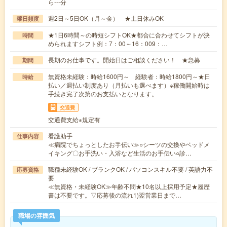
ら---分
週2日～5日OK（月～金） ★土日休みOK
曜日頻度
★1日6時間～の時短シフトOK★都合に合わせてシフトが決
時間
められますシフト例：7：00～16：009：…
長期のお仕事です。開始日はご相談ください！ ★急募
期間
無資格未経験：時給1600円～ 経験者：時給1800円～★日
時給
払い／週払い制度あり（月払いも選べます）※稼働開始時は
手続き完了次第のお支払いとなります。
交通費
交通費支給※規定有
看護助手
仕事内容
≪病院でちょっとしたお手伝い≫○シーツの交換やベッドメ
イキング〇お手洗い・入浴など生活のお手伝い○診…
職種未経験OK / ブランクOK / パソコンスキル不要 / 英語力不
応募資格
要
≪無資格・未経験OK≫年齢不問★10名以上採用予定★履歴
書は不要です。▽応募後の流れ1)翌営業日まで…
職場の雰囲気