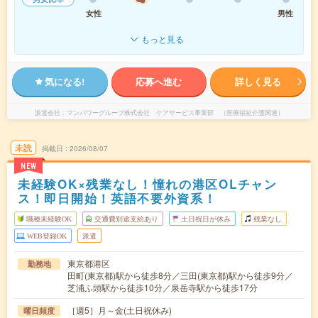
女性
男性
もっと見る
気になる!
応募へ進む
詳しく見る
派遣会社
マンパワーグループ株式会社 ケアサービス事業部 （医療福祉介護関連）
未読
掲載日
2026/08/07
NEW
未経験OK×残業なし！憧れの港区OLチャン
ス！即日開始！英語不要外資系！
職種未経験OK
交通費別途支給あり
土日祝日が休み
残業なし
WEB登録OK
派遣
東京都港区
勤務地
田町(東京都)駅から徒歩8分／三田(東京都)駅から徒歩9分／
芝浦ふ頭駅から徒歩10分／泉岳寺駅から徒歩17分
［週5］月～金(土日祝休み)
曜日頻度