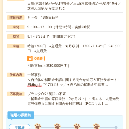
田町(東京都)駅から徒歩8分／三田(東京都)駅から徒歩10分／
芝浦ふ頭駅から徒歩13分
月～金 *週5日勤務
曜日頻度
9：00～17：00（休憩1時間）実働7時間
時間
9/1～3/29まで（期間限定予定）
期間
時給1700円 +交通費 ★月収例 1700×7H×21日=249,900
時給
円 +交通費
交通費
別途支給(上限30,000円/月)
一般事務
仕事内容
＼自治体の補助金申請に関する問合せ対応＆事務サポート！
で17時退社✨／▼自治体の補助金申請書…
残業なし
ブランクOK / 英語力不要
応募資格
・補助金申請の窓口業務（2か月以上）・省エネ、太陽光発
電設備導入に関する問合せ対応経験【PCスキル】…
職場の雰囲気
年齢層