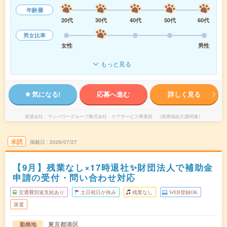
年齢層
20代
30代
40代
50代
60代
男女比率
女性
男性
もっと見る
気になる!
応募へ進む
詳しく見る
派遣会社
マンパワーグループ株式会社 ケアサービス事業部 （医療福祉介護関連）
未読
掲載日
2026/07/27
【9月】残業なし×17時退社✨財団法人で補助金
申請の受付・問い合わせ対応
交通費別途支給あり
土日祝日が休み
残業なし
WEB登録OK
派遣
東京都港区
勤務地