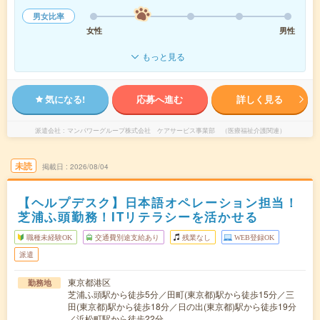
男女比率
女性
男性
もっと見る
気になる!
応募へ進む
詳しく見る
派遣会社
マンパワーグループ株式会社 ケアサービス事業部 （医療福祉介護関連）
未読
掲載日
2026/08/04
【ヘルプデスク】日本語オペレーション担当！
芝浦ふ頭勤務！ITリテラシーを活かせる
職種未経験OK
交通費別途支給あり
残業なし
WEB登録OK
派遣
東京都港区
勤務地
芝浦ふ頭駅から徒歩5分／田町(東京都)駅から徒歩15分／三
田(東京都)駅から徒歩18分／日の出(東京都)駅から徒歩19分
／浜松町駅から徒歩22分