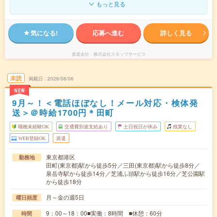
もっと見る
気になる!
応募へ進む
詳しく見る
派遣会社
株式会社スタッフサービス
未読
掲載日
2026/08/06
NEW
9月～！＜電話ほぼなし！メール対応・検体発
送＞＠時給1700円＊田町
職種未経験OK
交通費別途支給あり
土日祝日が休み
残業なし
WEB登録OK
派遣
東京都港区
勤務地
田町(東京都)駅から徒歩5分／三田(東京都)駅から徒歩8分／
泉岳寺駅から徒歩14分／芝浦ふ頭駅から徒歩16分／芝公園駅
から徒歩18分
月～金の週5日
曜日頻度
9：00～18：00■実働：8時間 ■休憩：60分
時間