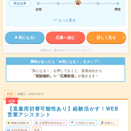
男女比率
女性
男性
もっと見る
気になる!
応募へ進む
詳しく見る
派遣会社
株式会社アヴァンティスタッフ
興味があったら「★気になる！」をタップ！
「気になる！」を押しておくと、派遣会社から
「面談確約」
や
「応募歓迎」
が届きます！
未読
掲載日
2026/08/07
NEW
【直雇用切替可能性あり】経験活かす！WEB
営業アシスタント
職種未経験OK
交通費別途支給あり
土日祝日が休み
残業なし
WEB登録OK
派遣