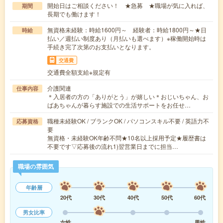
開始日はご相談ください！ ★急募 ★職場が気に入れば、
期間
長期でも働けます！
無資格未経験：時給1600円～ 経験者：時給1800円～★日
時給
払い／週払い制度あり（月払いも選べます）※稼働開始時は
手続き完了次第のお支払いとなります。
交通費
交通費全額支給※規定有
介護関連
仕事内容
＊入居者の方の「ありがとう」が嬉しい＊おじいちゃん、お
ばあちゃんが暮らす施設での生活サポートをお任せ…
職種未経験OK / ブランクOK / パソコンスキル不要 / 英語力不
応募資格
要
無資格・未経験OK年齢不問★10名以上採用予定★履歴書は
不要です▽応募後の流れ1)翌営業日までに担当…
職場の雰囲気
年齢層
20代
30代
40代
50代
60代
男女比率
女性
男性