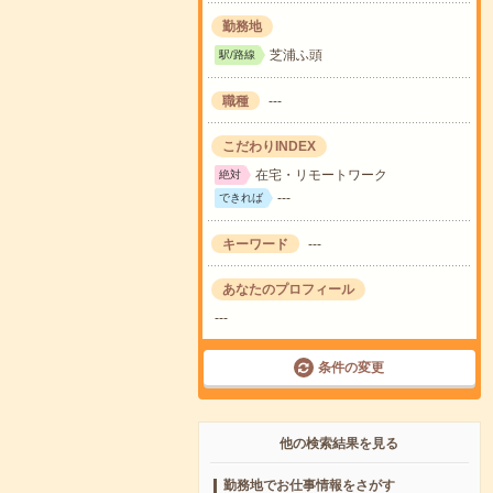
勤務地
芝浦ふ頭
駅/路線
職種
---
こだわりINDEX
在宅・リモートワーク
絶対
---
できれば
キーワード
---
あなたのプロフィール
---
条件の変更
他の検索結果を見る
勤務地でお仕事情報をさがす