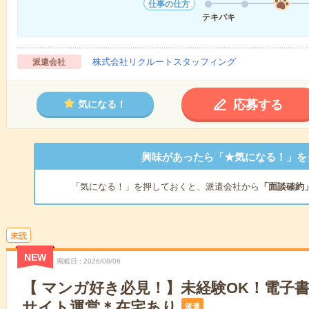
仕事の仕方
テキパキ
株式会社リクルートスタッフィング
派遣会社
応募する
気になる！
興味があったら「★気になる！」を
「気になる！」を押しておくと、派遣会社から
「面談確約
未読
NEW
掲載日
2026/08/06
【 マンガ好き必見！】未経験OK！電子
サイト運営＊在宅あり
派遣