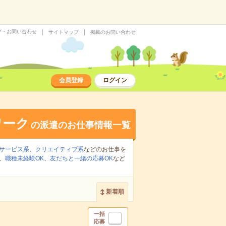
プ・お問い合わせ
サイトマップ
掲載のお問い合わせ
会員登録
ログイン
ワーク
の派遣のお仕事情報一覧
サービス系
、
クリエイティブ系
などのお仕事を
、
職種未経験OK
、
友だちと一緒の応募OK
など
新着順
一括
応募