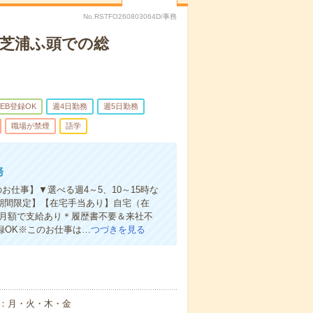
No.RSTFO260803064D/事務
時＊芝浦ふ頭での総
EB登録OK
週4日勤務
週5日勤務
職場が禁煙
語学
務
仕事】▼選べる週4～5、10～15時な
での期間限定】【在宅手当あり】自宅（在
き月額で支給あり＊履歴書不要＆来社不
録OK※このお仕事は…
つづきを見る
日：月・火・木・金