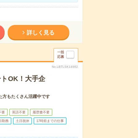
詳しく見る
一括
応募
No.LBTLSK14982
ートOK！大手企
た方もたくさん活躍中です
不要
英語不要
履歴書不要
日勤務
土日祝休
17時前までの仕事