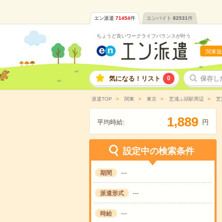
エン派遣
71454
件
エンバイト
82531
件
ちょうど良いワークライフバランスが叶う
関東版
気になる！リスト
0
保存し
派遣TOP
関東
東京
芝浦ふ頭駅周辺
芝
,
1
8
8
9
平均時給:
円
設定中の検索条件
期間
---
派遣形式
---
時給
---