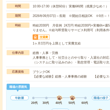
時間
10:00-17:00（休憩60分）実働6時間（残業少なめ！）
期間
2026年09月07日～長期 ※開始日相談OK ※9月～
時給
時給2030円 月収例 24万円 時給2030円×実働6h
りません。※給与即受取りサービス利用可（利用条件
交通費
1ヶ月3万円を上限として実費支給
仕事内容
総務・人事・労務
人事事務として・社労士とのやり取り・入退社の対応
（システムに取り込みのみ）・勤怠管理・電話取り次
応募資格
ブランクOK
【必要な経験】総務・人事事務の経験 【必要なス
職場の雰囲気
年齢層
職場の様子
20代
30代
40代
50代
60代