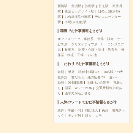
新橋駅
豊洲駅
汐留駅
竹芝駅
新豊洲
駅
東京ビッグサイト駅
日の出(東京都)
駅
お台場海浜公園駅
テレコムセンター
駅
有明(東京都)駅
職種でお仕事情報をさがす
オフィスワーク・事務系
営業・販売・サー
ビス系
クリエイティブ系
IT・エンジニア
系
技術系
医療・介護・福祉・教育系
軽
作業・物流・工場・その他
こだわりでお仕事情報をさがす
短期
単発
職種未経験OK
10名以上の大
量募集
友だちと一緒の応募OK
週2～3日
勤務
週4日勤務
土日祝のみ勤務
残業な
し
副業・WワークOK
交通費別途支給あ
り
語学力が活かせる
人気のワードでお仕事情報をさがす
急募
年齢不問
財団法人
英語
書類チェ
ック
テレビ局
封入
大学