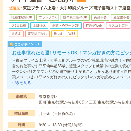
東証プライム上場・大手印刷グループ/電子書籍ストア運営
派遣先
職種未経験OK
ブランクOK
既卒第二新卒OK
英語不要
履歴書不要
週5日勤務
土日祝休
副業・WワークOK
IT通信Web
マスコミ広告
派遣多
電話対応なし
Excel
WEB
ここがポイント！
お仕事慣れたら週1リモートOK！マンガ好きの方にピッ
▽東証プライム上場・大手印刷グループの安定就業環境が魅力！▽国
営のお仕事です▽平均年齢35歳、派遣スタッフも就業中の企業で安心▽
ークOK▽社内でマンガの話題で盛り上がることも多々あります▽自席
憩スペースあり▽マンガ好きの方にピッタリ!マンガが読めるスペース
づきを見る
勤務地
東京都港区
田町(東京都)駅から徒歩8分／三田(東京都)駅から徒歩
曜日頻度
月～金（土日祝休み）
時間
9:30 ～ 18:30 (休憩1時間)