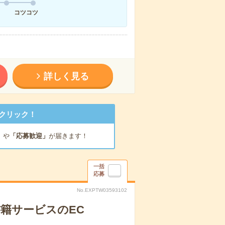
コツコツ
詳しく見る
クリック！
」
や
「応募歓迎」
が届きます！
一括
応募
No.EXPTW03593102
書籍サービスのEC