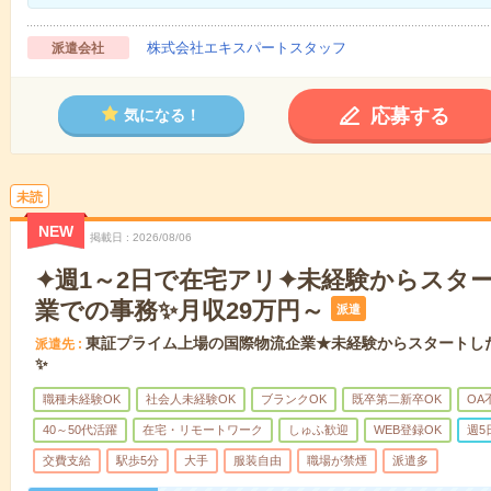
株式会社エキスパートスタッフ
派遣会社
応募する
気になる！
未読
NEW
掲載日
2026/08/06
✦週1～2日で在宅アリ✦未経験からスタ
業での事務✨月収29万円～
派遣
東証プライム上場の国際物流企業★未経験からスタートし
派遣先
✨
職種未経験OK
社会人未経験OK
ブランクOK
既卒第二新卒OK
OA
40～50代活躍
在宅・リモートワーク
しゅふ歓迎
WEB登録OK
週5
交費支給
駅歩5分
大手
服装自由
職場が禁煙
派遣多