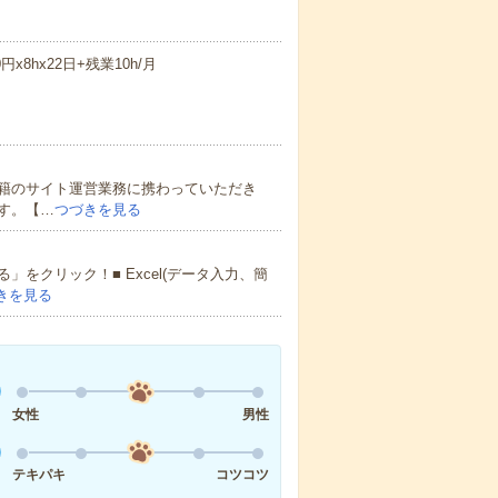
x8hx22日+残業10h/月
籍のサイト運営業務に携わっていただき
す。【…
つづきを見る
をクリック！■ Excel(データ入力、簡
きを見る
女性
男性
テキパキ
コツコツ