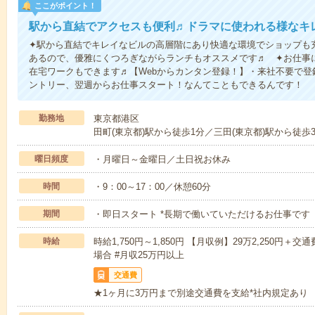
ここがポイント！
駅から直結でアクセスも便利♬ドラマに使われる様なキ
✦駅から直結でキレイなビルの高層階にあり快適な環境でショップも
あるので、優雅にくつろぎながらランチもオススメです♬ ✦お仕事に
在宅ワークもできます♬【Webからカンタン登録！】・来社不要で
ントリー、翌週からお仕事スタート！なんてこともできるんです！
勤務地
東京都港区
田町(東京都)駅から徒歩1分／三田(東京都)駅から徒歩
曜日頻度
・月曜日～金曜日／土日祝お休み
時間
・9：00～17：00／休憩60分
期間
・即日スタート *長期で働いていただけるお仕事です 
時給
時給1,750円～1,850円 【月収例】29万2,250円＋交通
場合 #月収25万円以上
交通費
★1ヶ月に3万円まで別途交通費を支給*社内規定あり