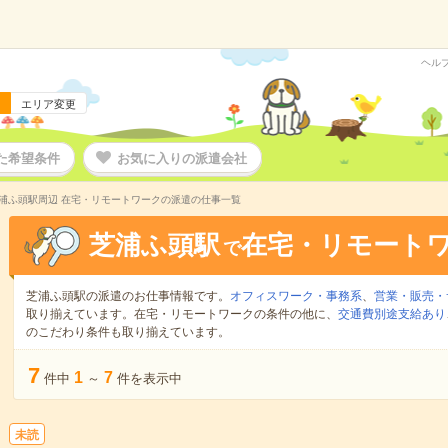
ヘル
エリア変更
た希望条件
お気に入りの派遣会社
浦ふ頭駅周辺 在宅・リモートワークの派遣の仕事一覧
芝浦ふ頭駅
在宅・リモート
で
芝浦ふ頭駅の派遣のお仕事情報です。
オフィスワーク・事務系
、
営業・販売・
取り揃えています。在宅・リモートワークの条件の他に、
交通費別途支給あり
のこだわり条件も取り揃えています。
7
1
7
件中
～
件を表示中
未読