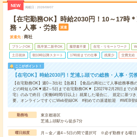
NEW
掲載日
2026/08/07
【在宅勤務OK】時給2030円！10～17
務・人事・労務
派遣
商社
派遣先
ブランクOK
既卒第二新卒OK
履歴書不要
在宅・リモートワーク
W
土日祝休
朝10時以降スタート
17時前までの仕事
残業少
交費支給
ここがポイント！
【在宅OK】時給2030円！芝浦ふ頭での総務・人事・労
【在宅勤務OK】週0～3出社【急募】【食品の商社にて人事総務事務のお
どの時短もOK▼週2～5日まで在宅勤務OK▼【2027年2月28日ま
宅）のみで終日（実働6時間/日以上）就業した場合に、 規定に基づ
要、オンラインですぐにWeb登録OK #初めての派遣歓迎 #WEB登
勤務地
東京都港区
芝浦ふ頭駅から徒歩7分
曜日頻度
月～金／週4～5日の間で選択可 ※必ず勤務する曜