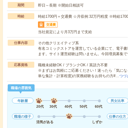
期間
即日～長期 ※開始日相談可
時給
時給1700円＋交通費 ☆月収例:32万円程度 ※時給1700円
交通費
当社規定により月3万円まで支給
仕事内容
その他クリエイティブ系
有名コミックストアを運営している企業にて、電子書
ます。サイト運営経験は問いません。今回増員募集で
応募資格
職種未経験OK / ブランクOK / 英語力不要
※まずはお気軽にご応募ください！迷ったら「気になる」
単な集計・計算程度)の実務経験をお持ちの方#…
つづ
職場の雰囲気
年齢層
男女比率
20代
30代
40代
50代
60代
職場の様子
仕事の仕方
活気がある
しずか