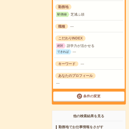
勤務地
芝浦ふ頭
駅/路線
職種
---
こだわりINDEX
語学力が活かせる
絶対
---
できれば
キーワード
---
あなたのプロフィール
---
条件の変更
他の検索結果を見る
勤務地でお仕事情報をさがす