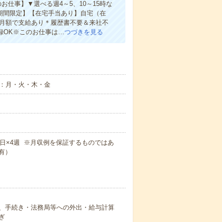
仕事】▼選べる週4～5、10～15時な
での期間限定】【在宅手当あり】自宅（在
き月額で支給あり＊履歴書不要＆来社不
録OK※このお仕事は…
つづきを見る
日：月・火・木・金
！
×週5日×4週 ※月収例を保証するものではあ
有）
、手続き・法務局等への外出・給与計算
ぎ