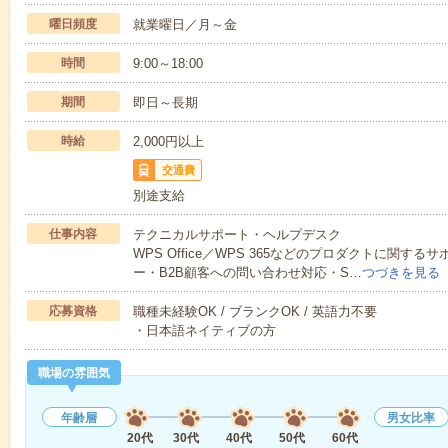
曜日頻度
就業曜日／月～金
時間
9:00～18:00
期間
即日～長期
時給
2,000円以上
交通費
別途支給
仕事内容
テクニカルサポート・ヘルプデスク
WPS Office／WPS 365などのプロダクトに関す
ー・B2B顧客への問い合わせ対応・S…
つづきを見る
応募資格
職種未経験OK / ブランクOK / 英語力不要
・日本語ネイティブの方
職場の雰囲気
年齢層
男女比率
20代
30代
40代
50代
60代