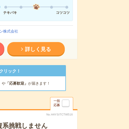
テキパキ
コツコツ
ン株式会社
詳しく見る
クリック！
」
や
「応募歓迎」
が届きます！
一括
応募
No.HAYSITCTW516
資系挑戦しません