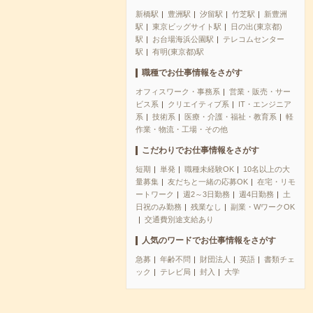
新橋駅
豊洲駅
汐留駅
竹芝駅
新豊洲
駅
東京ビッグサイト駅
日の出(東京都)
駅
お台場海浜公園駅
テレコムセンター
駅
有明(東京都)駅
職種でお仕事情報をさがす
オフィスワーク・事務系
営業・販売・サー
ビス系
クリエイティブ系
IT・エンジニア
系
技術系
医療・介護・福祉・教育系
軽
作業・物流・工場・その他
こだわりでお仕事情報をさがす
短期
単発
職種未経験OK
10名以上の大
量募集
友だちと一緒の応募OK
在宅・リモ
ートワーク
週2～3日勤務
週4日勤務
土
日祝のみ勤務
残業なし
副業・WワークOK
交通費別途支給あり
人気のワードでお仕事情報をさがす
急募
年齢不問
財団法人
英語
書類チェ
ック
テレビ局
封入
大学