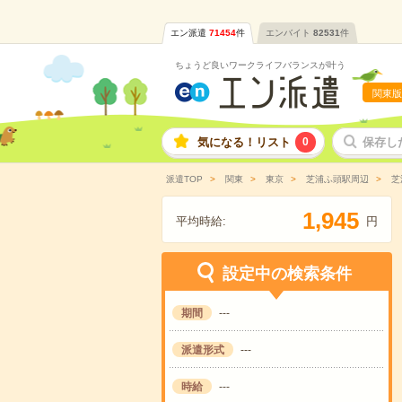
エン派遣
71454
件
エンバイト
82531
件
ちょうど良いワークライフバランスが叶う
関東版
気になる！リスト
0
保存し
派遣TOP
関東
東京
芝浦ふ頭駅周辺
芝
,
1
9
4
5
平均時給:
円
設定中の検索条件
期間
---
派遣形式
---
時給
---