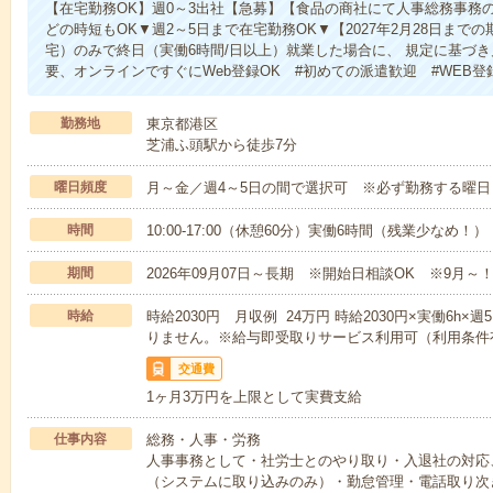
【在宅勤務OK】週0～3出社【急募】【食品の商社にて人事総務事務のお
どの時短もOK▼週2～5日まで在宅勤務OK▼【2027年2月28日ま
宅）のみで終日（実働6時間/日以上）就業した場合に、 規定に基づ
要、オンラインですぐにWeb登録OK #初めての派遣歓迎 #WEB登
勤務地
東京都港区
芝浦ふ頭駅から徒歩7分
曜日頻度
月～金／週4～5日の間で選択可 ※必ず勤務する曜
時間
10:00-17:00（休憩60分）実働6時間（残業少なめ！）
期間
2026年09月07日～長期 ※開始日相談OK ※9月～
時給
時給2030円 月収例 24万円 時給2030円×実働6h
りません。※給与即受取りサービス利用可（利用条件
交通費
1ヶ月3万円を上限として実費支給
仕事内容
総務・人事・労務
人事事務として・社労士とのやり取り・入退社の対応
（システムに取り込みのみ）・勤怠管理・電話取り次