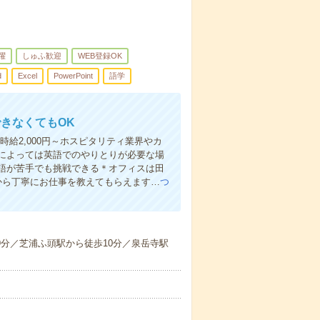
躍
しゅふ歓迎
WEB登録OK
d
Excel
PowerPoint
語学
できなくてもOK
時給2,000円～ホスピタリティ業界やカ
によっては英語でのやりとりが必要な場
語が苦手でも挑戦できる＊オフィスは田
から丁寧にお仕事を教えてもらえます…
つ
歩9分／芝浦ふ頭駅から徒歩10分／泉岳寺駅