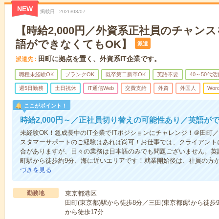
NEW
掲載日
2026/08/07
【時給2,000円／外資系正社員のチャン
語ができなくてもOK】
派遣
田町に拠点を置く、外資系IT企業です。
派遣先
職種未経験OK
ブランクOK
既卒第二新卒OK
英語不要
40～50代活
週5日勤務
土日祝休
IT通信Web
交費支給
外資
外国人
Wor
ここがポイント！
時給2,000円～／正社員切り替えの可能性あり／英語が
未経験OK！急成長中のIT企業でITポジションにチャレンジ！＠田町／
スタマーサポートのご経験はあれば尚可！お仕事では、クライアント
合がありますが、日々の業務は日本語のみでも問題ございません。英
町駅から徒歩約9分、海に近いエリアです！就業開始後は、社員の方
づきを見る
勤務地
東京都港区
田町(東京都)駅から徒歩8分／三田(東京都)駅から徒
から徒歩17分