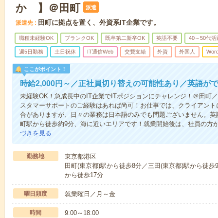
か 】＠田町
派遣
田町に拠点を置く、外資系IT企業です。
派遣先
職種未経験OK
ブランクOK
既卒第二新卒OK
英語不要
40～50代活
週5日勤務
土日祝休
IT通信Web
交費支給
外資
外国人
Wor
ここがポイント！
時給2,000円～／正社員切り替えの可能性あり／英語が
未経験OK！急成長中のIT企業でITポジションにチャレンジ！＠田町／
スタマーサポートのご経験はあれば尚可！お仕事では、クライアント
合がありますが、日々の業務は日本語のみでも問題ございません。英
町駅から徒歩約9分、海に近いエリアです！就業開始後は、社員の方
づきを見る
勤務地
東京都港区
田町(東京都)駅から徒歩8分／三田(東京都)駅から徒
から徒歩17分
曜日頻度
就業曜日／月～金
時間
9:00～18:00