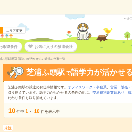
ヘル
エリア変更
た希望条件
お気に入りの派遣会社
浦ふ頭駅周辺 語学力が活かせるの派遣の仕事一覧
芝浦ふ頭駅
語学力が活かせ
で
芝浦ふ頭駅の派遣のお仕事情報です。
オフィスワーク・事務系
、
営業・販売・
取り揃えています。語学力が活かせるの条件の他に、
交通費別途支給あり
、
職
だわり条件も取り揃えています。
10
1
10
件中
～
件を表示中
未読