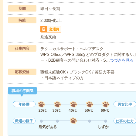
期間
即日～長期
時給
2,000円以上
交通費
別途支給
仕事内容
テクニカルサポート・ヘルプデスク
WPS Office／WPS 365などのプロダクトに関す
ー・B2B顧客への問い合わせ対応・S…
つづきを見る
応募資格
職種未経験OK / ブランクOK / 英語力不要
・日本語ネイティブの方
職場の雰囲気
年齢層
男女比率
20代
30代
40代
50代
60代
職場の様子
仕事の仕方
活気がある
しずか