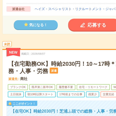
ヘイズ・スペシャリスト・リクルートメント・ジャパ
派遣会社
応募する
気になる！
未読
NEW
掲載日
2026/08/07
【在宅勤務OK】時給2030円！10～17
務・人事・労務
派遣
商社
派遣先
ブランクOK
既卒第二新卒OK
履歴書不要
在宅・リモートワーク
W
土日祝休
朝10時以降スタート
17時前までの仕事
残業少
交費支給
ここがポイント！
【在宅OK】時給2030円！芝浦ふ頭での総務・人事・労