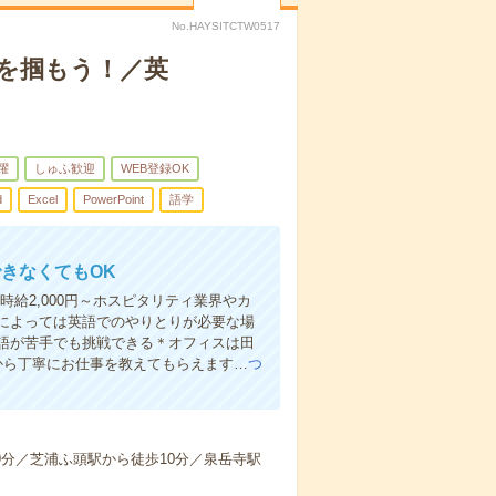
No.HAYSITCTW0517
スを掴もう！／英
躍
しゅふ歓迎
WEB登録OK
d
Excel
PowerPoint
語学
できなくてもOK
時給2,000円～ホスピタリティ業界やカ
によっては英語でのやりとりが必要な場
語が苦手でも挑戦できる＊オフィスは田
から丁寧にお仕事を教えてもらえます…
つ
歩9分／芝浦ふ頭駅から徒歩10分／泉岳寺駅