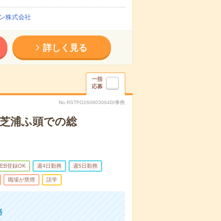
ン株式会社
詳しく見る
一括
応募
No.RSTFO260803064D/事務
時＊芝浦ふ頭での総
EB登録OK
週4日勤務
週5日勤務
職場が禁煙
語学
務