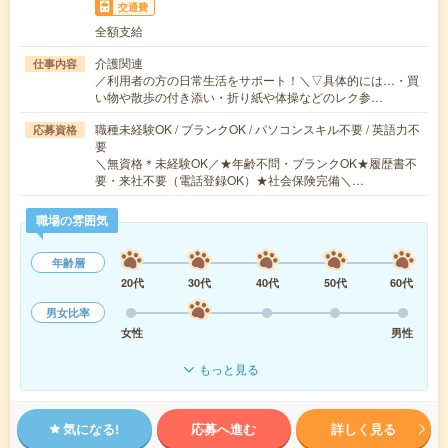
交通費
全額支給
介護関連
仕事内容
／利用者の方の日常生活をサポート！＼▽具体的には…・買
い物や散歩の付き添い・折り紙や体操などのレク参…
職種未経験OK / ブランクOK / パソコンスキル不要 / 英語力不
応募資格
要
＼無資格＊未経験OK／★年齢不問・ブランクOK★履歴書不
要・来社不要（電話登録OK）★社会保険完備＼…
職場の雰囲気
年齢層
20代
30代
40代
50代
60代
男女比率
女性
男性
もっと見る
気になる!
応募へ進む
詳しく見る