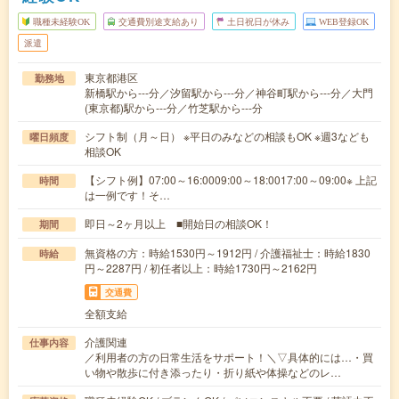
職種未経験OK
交通費別途支給あり
土日祝日が休み
WEB登録OK
派遣
東京都港区
勤務地
新橋駅から---分／汐留駅から---分／神谷町駅から---分／大門
(東京都)駅から---分／竹芝駅から---分
シフト制（月～日） ※平日のみなどの相談もOK ※週3なども
曜日頻度
相談OK
【シフト例】07:00～16:0009:00～18:0017:00～09:00※ 上記
時間
は一例です！そ…
即日～2ヶ月以上 ■開始日の相談OK！
期間
無資格の方：時給1530円～1912円 / 介護福祉士：時給1830
時給
円～2287円 / 初任者以上：時給1730円～2162円
交通費
全額支給
介護関連
仕事内容
／利用者の方の日常生活をサポート！＼▽具体的には…・買
い物や散歩に付き添ったり・折り紙や体操などのレ…