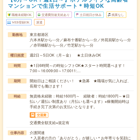
マンションで生活サポート＊時短OK
職種未経験OK
交通費別途支給あり
土日祝日が休み
残業なし
WEB登録OK
派遣
東京都港区
勤務地
六本木駅から---分／麻布十番駅から---分／外苑前駅から---分
／赤羽橋駅から---分／竹芝駅から---分
週2日～5日OK（月～金） ★土日休みOK
曜日頻度
★1日6時間～の時短シフトOK★スタート時間選べます！
時間
7:00～16:009:00～17:0011:…
開始日はご相談ください！ ★急募 ★職場が気に入れば、
期間
長期でも働けます！
無資格未経験：時給1600円～ 経験者：時給1800円～★日
時給
払い／週払い制度あり（月払いも選べます）※稼働開始時は
手続き完了次第のお支払いとなります。
交通費
交通費全額支給※規定有
介護関連
仕事内容
＊入居者の方の「ありがとう」が嬉しい＊お年寄りを笑顔に