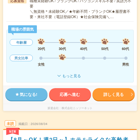
職種未経験OK / ブランクOK / パソコンスキル不要 / 英語力不
応募資格
要
＼無資格＊未経験OK／★年齢不問・ブランクOK★履歴書不
要・来社不要（電話登録OK）★社会保険完備＼…
職場の雰囲気
年齢層
20代
30代
40代
50代
60代
男女比率
女性
男性
もっと見る
気になる!
応募へ進む
詳しく見る
派遣会社
株式会社ニッソーネット
未読
掲載日
2026/08/04
NEW
【8月～OK！週2日～】ホテルライクな高齢者