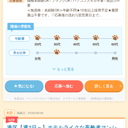
職種未経験OK / ブランクOK / パソコンスキル不要 / 英語力不
応募資格
要
≪無資格・未経験OK≫年齢不問★10名以上採用予定★履歴
書は不要です。▽応募後の流れ1)翌営業日まで…
職場の雰囲気
年齢層
20代
30代
40代
50代
60代
男女比率
女性
男性
もっと見る
気になる!
応募へ進む
詳しく見る
派遣会社
マンパワーグループ株式会社 ケアサービス事業部 （医療福祉介護関連）
未読
掲載日
2026/08/06
NEW
港区【週2日～】ホテルライクな高齢者マンシ