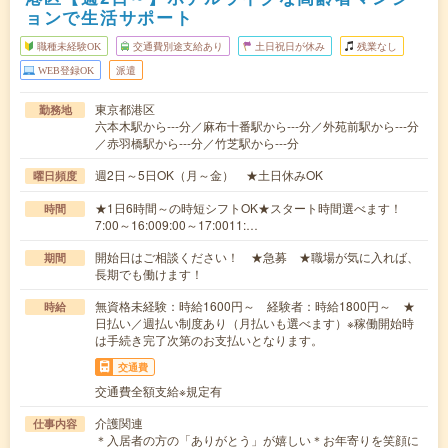
ョンで生活サポート
職種未経験OK
交通費別途支給あり
土日祝日が休み
残業なし
WEB登録OK
派遣
東京都港区
勤務地
六本木駅から---分／麻布十番駅から---分／外苑前駅から---分
／赤羽橋駅から---分／竹芝駅から---分
週2日～5日OK（月～金） ★土日休みOK
曜日頻度
★1日6時間～の時短シフトOK★スタート時間選べます！
時間
7:00～16:009:00～17:0011:…
開始日はご相談ください！ ★急募 ★職場が気に入れば、
期間
長期でも働けます！
無資格未経験：時給1600円～ 経験者：時給1800円～ ★
時給
日払い／週払い制度あり（月払いも選べます）※稼働開始時
は手続き完了次第のお支払いとなります。
交通費
交通費全額支給※規定有
介護関連
仕事内容
＊入居者の方の「ありがとう」が嬉しい＊お年寄りを笑顔に