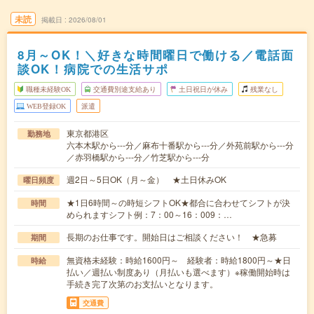
未読
掲載日
2026/08/01
8月～OK！＼好きな時間曜日で働ける／電話面
談OK！病院での生活サポ
職種未経験OK
交通費別途支給あり
土日祝日が休み
残業なし
WEB登録OK
派遣
東京都港区
勤務地
六本木駅から---分／麻布十番駅から---分／外苑前駅から---分
／赤羽橋駅から---分／竹芝駅から---分
週2日～5日OK（月～金） ★土日休みOK
曜日頻度
★1日6時間～の時短シフトOK★都合に合わせてシフトが決
時間
められますシフト例：7：00～16：009：…
長期のお仕事です。開始日はご相談ください！ ★急募
期間
無資格未経験：時給1600円～ 経験者：時給1800円～★日
時給
払い／週払い制度あり（月払いも選べます）※稼働開始時は
手続き完了次第のお支払いとなります。
交通費