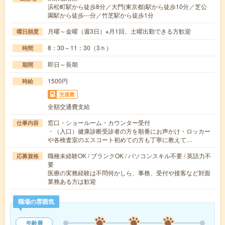
浜松町駅から徒歩8分／大門(東京都)駅から徒歩10分／芝公
園駅から徒歩---分／竹芝駅から徒歩1分
月曜～金曜（週3日）※月1回、土曜出勤できる方歓迎
曜日頻度
8：30～11：30（3ｈ）
時間
即日～長期
期間
1500円
時給
交通費
全額交通費支給
窓口・ショールーム・カウンター受付
仕事内容
・（入口）健康診断受診者の方を順番にお声かけ・ロッカー
や各検査室のエスコート初めての方も丁寧に教えて…
職種未経験OK / ブランクOK / パソコンスキル不要 / 英語力不
応募資格
要
医療の実務経験は不問何かしら、事務、受付や接客など対面
業務ある方は歓迎
職場の雰囲気
年齢層