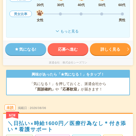
20代
30代
40代
50代
60代
男女比率
女性
男性
もっと見る
気になる!
応募へ進む
詳しく見る
派遣会社
株式会社シーズワン
興味があったら「★気になる！」をタップ！
「気になる！」を押しておくと、派遣会社から
「面談確約」
や
「応募歓迎」
が届きます！
未読
掲載日
2026/08/06
NEW
＼日払い×時給1600円／医療行為なし＊付き添
い＊看護サポート