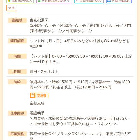
職種未経験OK
交通費別途支給あり
土日祝日が休み
WEB登録OK
派遣
東京都港区
勤務地
新橋駅から---分／汐留駅から---分／神谷町駅から---分／大門
(東京都)駅から---分／竹芝駅から---分
シフト制（月～日） ※平日のみなどの相談もOK ※週3なども
曜日頻度
相談OK
【シフト例】07:00～16:0009:00～18:0017:00～09:00※ 上記
時間
は一例です！そ…
即日～2ヶ月以上
期間
無資格の方：時給1530円～1912円 / 介護福祉士：時給1830
時給
円～2287円 / 初任者以上：時給1730円～2162円
交通費
全額支給
看護助手
仕事内容
＼無資格・未経験OKの看護助手／医療行為は一切行わない
ので未経験でも安心！▽具体的には…・リネンやシ…
職種未経験OK / ブランクOK / パソコンスキル不要 / 英語力不
応募資格
要