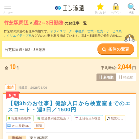
メニュー
気になる!
ログイン
検索
竹芝駅周辺
×
週2～3日勤務
のお仕事一覧
竹芝駅の派遣のお仕事情報です。
オフィスワーク・事務系
、
営業・販売・サービス系
、
クリエイティブ系
などのお仕事を取り揃えています。週2～3日勤務の条件の他に、
交通費別途支給あり
、
職種未経験OK
、
友だちと一緒の応募OK
などのこだわり条件も
取り揃えています。
条件の変更
竹芝駅周辺 / 週2～3日勤務
10
2,044
全
件
平均時給:
円
時給順
新着順
未読
掲載日
2026/08/06
NEW
【朝3hのお仕事】健診入口から検査室までのエ
スコート・週3日／1500円
職種未経験OK
交通費別途支給あり
土日祝日が休み
残業なし
WEB登録OK
派遣
東京都港区
勤務地