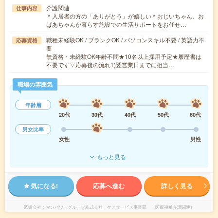
介護関連
仕事内容
＊入居者の方の「ありがとう」が嬉しい＊おじいちゃん、お
ばあちゃんが暮らす施設での生活サポートをお任せ…
職種未経験OK / ブランクOK / パソコンスキル不要 / 英語力不
応募資格
要
無資格・未経験OK年齢不問★10名以上採用予定★履歴書は
不要です▽応募後の流れ1)翌営業日までに担当…
職場の雰囲気
年齢層
20代
30代
40代
50代
60代
男女比率
女性
男性
もっと見る
気になる!
応募へ進む
詳しく見る
派遣会社
マンパワーグループ株式会社 ケアサービス事業部 （医療福祉介護関連）