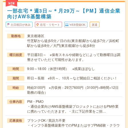
NEW
一部在宅＊週3日～＊月29万～【PM】通信企業
向けAWS基盤構築
土日祝日が休み
在宅・リモート
WEB登録OK
派遣
東京都港区
勤務地
竹芝駅から徒歩5分／日の出(東京都)駅から徒歩7分／浜松町
駅から徒歩8分／大門(東京都)駅から徒歩8分
平日週3日～ ※保有スキルや経験などによって勤務曜日は調
曜日頻度
整させていただく可能性があります。
9:00～18:00（休憩1時間） ※残業ほぼなし
時間
即日～長期 ※9月～、10月～など開始日ご相談ください！
期間
時給3100円 ※月収例：29万7600円（3100円×8時間×12日
時給
勤務の場合）
PM・PMO
仕事内容
・通信企業向けAWS基盤構築プロジェクトにおけるPM作業
に携わっていただきます。・主に下記作業をご担…
ブランクOK / 英語力不要
応募資格
・インフラ基盤構築案件でのPMまたはサブPM経験・クラウ