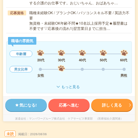
する介護のお仕事です。おじいちゃん、おばあちゃ…
職種未経験OK / ブランクOK / パソコンスキル不要 / 英語力不
応募資格
要
無資格・未経験OK年齢不問★10名以上採用予定★履歴書は
不要です▽応募後の流れ1)翌営業日までに担当…
職場の雰囲気
年齢層
20代
30代
40代
50代
60代
男女比率
女性
男性
もっと見る
気になる!
応募へ進む
詳しく見る
派遣会社
マンパワーグループ株式会社 ケアサービス事業部 （医療福祉介護関連）
未読
掲載日
2026/08/06