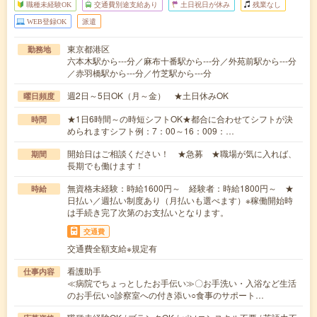
職種未経験OK
交通費別途支給あり
土日祝日が休み
残業なし
WEB登録OK
派遣
東京都港区
勤務地
六本木駅から---分／麻布十番駅から---分／外苑前駅から---分
／赤羽橋駅から---分／竹芝駅から---分
週2日～5日OK（月～金） ★土日休みOK
曜日頻度
★1日6時間～の時短シフトOK★都合に合わせてシフトが決
時間
められますシフト例：7：00～16：009：…
開始日はご相談ください！ ★急募 ★職場が気に入れば、
期間
長期でも働けます！
無資格未経験：時給1600円～ 経験者：時給1800円～ ★
時給
日払い／週払い制度あり（月払いも選べます）※稼働開始時
は手続き完了次第のお支払いとなります。
交通費
交通費全額支給※規定有
看護助手
仕事内容
≪病院でちょっとしたお手伝い≫〇お手洗い・入浴など生活
のお手伝い○診察室への付き添い○食事のサポート…