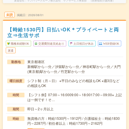
派遣会社
マンパワーグループ株式会社 ケアサービス事業部 （医療福祉介護関連）
未読
掲載日
2026/08/01
【時給1530円】日払いOK＊プライベートと両
立⇒生活サポ
職種未経験OK
交通費別途支給あり
土日祝日が休み
WEB登録OK
派遣
東京都港区
勤務地
新橋駅から---分／汐留駅から---分／神谷町駅から---分／大門
(東京都)駅から---分／竹芝駅から---分
シフト制（月～日） ※平日のみなどの相談もOK ※週3日など
曜日頻度
の相談もOK
【シフト例】07:00～16:0009:00～18:0017:00～09:00※ 上記
時間
は一例です！そ…
即日～2ヶ月以上
期間
無資格の方：時給1530円～1912円 / 介護福祉士：時給1830
時給
円～2287円 / 初任者以上：時給1730円～2162円