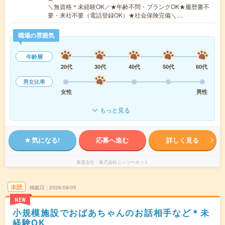
＼無資格＊未経験OK／★年齢不問・ブランクOK★履歴書不
要・来社不要（電話登録OK）★社会保険完備＼…
職場の雰囲気
年齢層
20代
30代
40代
50代
60代
男女比率
女性
男性
もっと見る
気になる!
応募へ進む
詳しく見る
派遣会社
株式会社ニッソーネット
未読
掲載日
2026/08/05
NEW
小規模施設でおばあちゃんのお話相手など＊未
経験OK