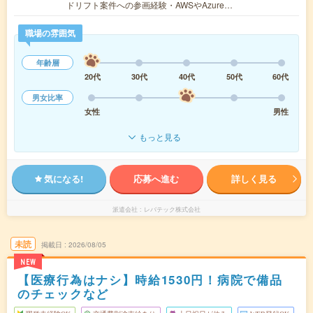
ドリフト案件への参画経験・AWSやAzure…
職場の雰囲気
年齢層
20代
30代
40代
50代
60代
男女比率
女性
男性
もっと見る
気になる!
応募へ進む
詳しく見る
派遣会社
レバテック株式会社
未読
掲載日
2026/08/05
NEW
【医療行為はナシ】時給1530円！病院で備品
のチェックなど