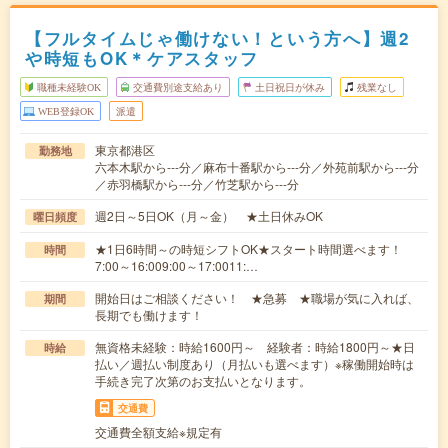
【フルタイムじゃ働けない！という方へ】週2
や時短もOK＊ケアスタッフ
職種未経験OK
交通費別途支給あり
土日祝日が休み
残業なし
WEB登録OK
派遣
東京都港区
勤務地
六本木駅から---分／麻布十番駅から---分／外苑前駅から---分
／赤羽橋駅から---分／竹芝駅から---分
週2日～5日OK（月～金） ★土日休みOK
曜日頻度
★1日6時間～の時短シフトOK★スタート時間選べます！
時間
7:00～16:009:00～17:0011:…
開始日はご相談ください！ ★急募 ★職場が気に入れば、
期間
長期でも働けます！
無資格未経験：時給1600円～ 経験者：時給1800円～★日
時給
払い／週払い制度あり（月払いも選べます）※稼働開始時は
手続き完了次第のお支払いとなります。
交通費
交通費全額支給※規定有