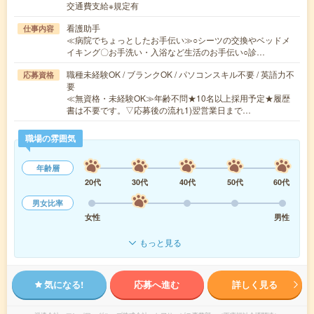
交通費支給※規定有
看護助手
仕事内容
≪病院でちょっとしたお手伝い≫○シーツの交換やベッドメ
イキング〇お手洗い・入浴など生活のお手伝い○診…
職種未経験OK / ブランクOK / パソコンスキル不要 / 英語力不
応募資格
要
≪無資格・未経験OK≫年齢不問★10名以上採用予定★履歴
書は不要です。▽応募後の流れ1)翌営業日まで…
職場の雰囲気
年齢層
20代
30代
40代
50代
60代
男女比率
女性
男性
もっと見る
気になる!
応募へ進む
詳しく見る