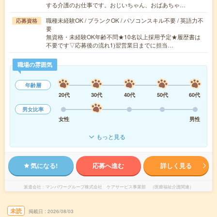
する介護のお仕事です。おじいちゃん、おばあちゃ…
職種未経験OK / ブランクOK / パソコンスキル不要 / 英語力不
応募資格
要
無資格・未経験OK年齢不問★10名以上採用予定★履歴書は
不要です▽応募後の流れ1)翌営業日までに担当…
職場の雰囲気
年齢層
20代
30代
40代
50代
60代
男女比率
女性
男性
もっと見る
気になる!
応募へ進む
詳しく見る
派遣会社
マンパワーグループ株式会社 ケアサービス事業部 （医療福祉介護関連）
未読
掲載日
2026/08/03