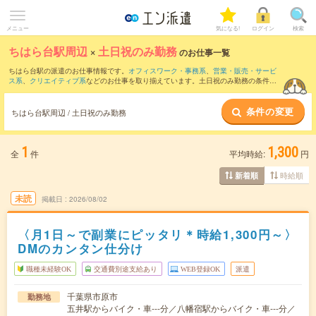
メニュー
気になる!
ログイン
検索
ちはら台駅周辺
×
土日祝のみ勤務
のお仕事一覧
ちはら台駅の派遣のお仕事情報です。
オフィスワーク・事務系
、
営業・販売・サービ
ス系
、
クリエイティブ系
などのお仕事を取り揃えています。土日祝のみ勤務の条件の
他に、
交通費別途支給あり
、
職種未経験OK
、
友だちと一緒の応募OK
などのこだわり
条件も取り揃えています。
条件の変更
ちはら台駅周辺 / 土日祝のみ勤務
1
1,300
全
件
平均時給:
円
時給順
新着順
未読
掲載日
2026/08/02
〈月1日～で副業にピッタリ＊時給1,300円～〉
DMのカンタン仕分け
職種未経験OK
交通費別途支給あり
WEB登録OK
派遣
千葉県市原市
勤務地
五井駅からバイク・車---分／八幡宿駅からバイク・車---分／