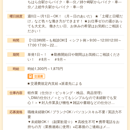
ちはら台駅からバイク・車---分／姉ケ崎駅からバイク・車---
分／上総牛久駅からバイク・車---分
週0日～/月1日～OK！ （月～日のあいだ） ★「土曜と日曜だ
曜日頻度
け」など色々な働き方ができます！ ★お仕事ゼロの週があっ
ても大丈夫。 働きたい日、お休みの希望はお気軽にご相談く
ださい！
【1日3時間～も相談OK!】＜シフト例＞9:00～12:0012:00～
時間
17:00 17:00～22…
単発1日～！ ★勤務開始日や期間はお気軽にご相談くださ
期間
い！ ＃8月～ ＃9月～
時給1,300円～1,875円
時給
交通費
■ 交通費規定内支給 ※派遣先による
軽作業（仕分け・ピッキング・検品、商品管理）
仕事内容
＼DMの仕分け／＜とってもシンプルなので未経験でも安
心！＞▼封入作業及び梱包▼雑誌や書籍などの仕分け…
職種未経験OK / ブランクOK / パソコンスキル不要 / 英語力不
応募資格
要
▼未経験OK！（副業歓迎☆）▼高校生不可▼携帯電話をお
持ちの方（業務連絡に使用）※応募後のご連絡はメ…