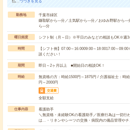
払…
つづきを見る
勤務地
千葉市緑区
鎌取駅から---分／土気駅から---分／おゆみ野駅から--
ら---分
曜日頻度
シフト制（月～日）※平日のみなどの相談もOK※週3
時間
【シフト例】07:00～16:0009:00～18:0017:00
談ください！
期間
即日～2ヶ月以上 ■開始日の相談OK！
時給
無資格の方：時給1500円～1875円 / 介護福祉士：時給1
円～2000円
交通費
全額支給
仕事内容
看護助手
＼無資格・未経験OKの看護助手／医療行為は一切行
は…・リネンやシーツの交換・病院内の備品管理やチ