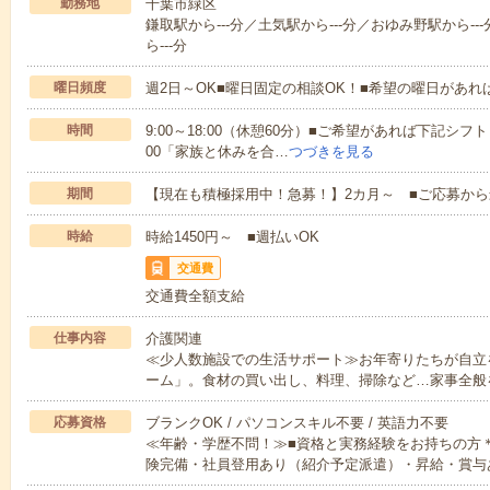
勤務地
千葉市緑区
鎌取駅から---分／土気駅から---分／おゆみ野駅から--
ら---分
曜日頻度
週2日～OK■曜日固定の相談OK！■希望の曜日があ
時間
9:00～18:00（休憩60分）■ご希望があれば下記シフトもOK
00「家族と休みを合…
つづきを見る
期間
【現在も積極採用中！急募！】2カ月～ ■ご応募から
時給
時給1450円～ ■週払いOK
交通費
交通費全額支給
仕事内容
介護関連
≪少人数施設での生活サポート≫お年寄りたちが自立
ーム」。食材の買い出し、料理、掃除など…家事全般
応募資格
ブランクOK / パソコンスキル不要 / 英語力不要
≪年齢・学歴不問！≫■資格と実務経験をお持ちの方
険完備・社員登用あり（紹介予定派遣）・昇給・賞与