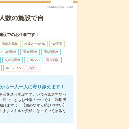
No.NSGCB31_GRD
人数の施設で自
施設でのお仕事です！
複数名募集
友達と一緒OK
OA不要
2～3日勤務
週4日勤務
週5日勤務
交替制勤務
扶養控内
医療福祉
ルーティン
介護士
だから一人一人に寄り添えます！
生活を送る施設です。いつも家庭でやっ
に近いこともお仕事の一つです。利用者
で働けますよ。【始めやすく続けやすい】
のままスキルや資格になっていく素敵な