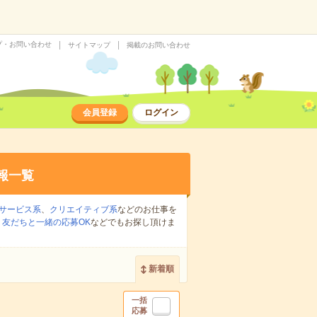
プ・お問い合わせ
サイトマップ
掲載のお問い合わせ
会員登録
ログイン
報一覧
サービス系
、
クリエイティブ系
などのお仕事を
、
友だちと一緒の応募OK
などでもお探し頂けま
新着順
一括
応募