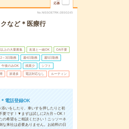
応募
No.NISSOETRK-2BSG245
ックなど＊医療行
名以上の大量募集
友達と一緒OK
OA不要
2～3日勤務
週4日勤務
週5日勤務
午後のみOK
残業少
シフト
煙
派遣多
電話対応なし
ルーティン
＊電話登録OK
付き添いをしたり、車いすを押したりと初
不要です！▼まずは試しに2カ月～OK！
たの希望をご相談ください！ニッソーネ
倒な来社は必要ありません。お給料の日