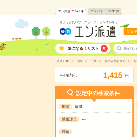
エン派遣
71573
件
エンバイト
82531
件
ちょうど良いワークライフバランスが叶う
関東版
気になる！リスト
0
保存し
派遣TOP
関東
千葉
おゆみ野駅周辺
お
,
1
4
1
5
平均時給:
円
設定中の検索条件
期間
短期
派遣形式
---
時給
---