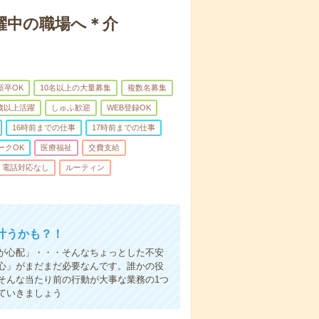
躍中の職場へ＊介
新卒OK
10名以上の大量募集
複数名募集
0歳以上活躍
しゅふ歓迎
WEB登録OK
16時前までの仕事
17時前までの仕事
ークOK
医療福祉
交費支給
電話対応なし
ルーティン
叶うかも？！
事が心配」・・・そんなちょっとした不安
心」がまだまだ必要なんです。誰かの役
そんな当たり前の行動が大事な業務の1つ
ていきましょう