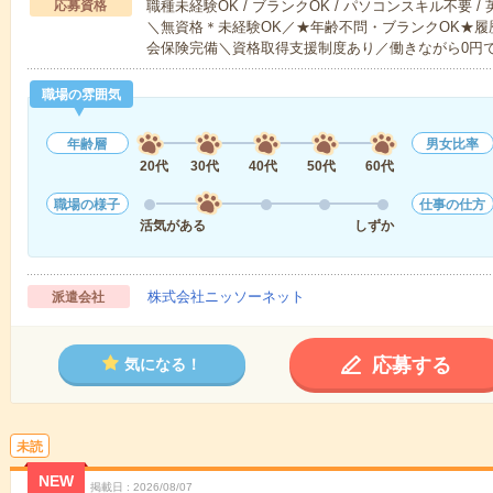
応募資格
職種未経験OK / ブランクOK / パソコンスキル不要 /
＼無資格＊未経験OK／★年齢不問・ブランクOK★履
会保険完備＼資格取得支援制度あり／働きながら0円
職場の雰囲気
年齢層
男女比率
20代
30代
40代
50代
60代
職場の様子
仕事の仕方
活気がある
しずか
株式会社ニッソーネット
派遣会社
応募する
気になる！
未読
NEW
掲載日
2026/08/07