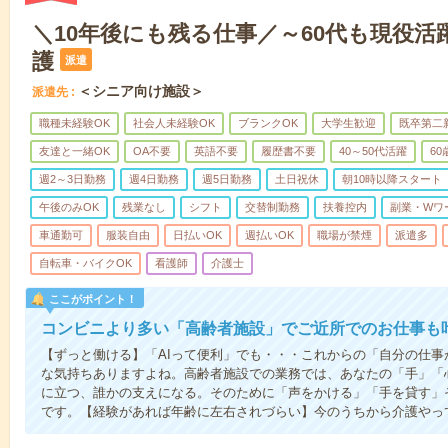
＼10年後にも残る仕事／～60代も現役活
護
派遣
＜シニア向け施設＞
派遣先
職種未経験OK
社会人未経験OK
ブランクOK
大学生歓迎
既卒第二
友達と一緒OK
OA不要
英語不要
履歴書不要
40～50代活躍
6
週2～3日勤務
週4日勤務
週5日勤務
土日祝休
朝10時以降スタート
午後のみOK
残業なし
シフト
交替制勤務
扶養控内
副業・Wワ
車通勤可
服装自由
日払いOK
週払いOK
職場が禁煙
派遣多
自転車・バイクOK
看護師
介護士
ここがポイント！
コンビニより多い「高齢者施設」でご近所でのお仕事も
【ずっと働ける】「AIって便利」でも・・・これからの「自分の仕
な気持ちありますよね。高齢者施設での業務では、あなたの「手」「
に立つ、誰かの支えになる。そのために「声をかける」「手を貸す」
です。【経験があれば年齢に左右されづらい】今のうちから介護やっ