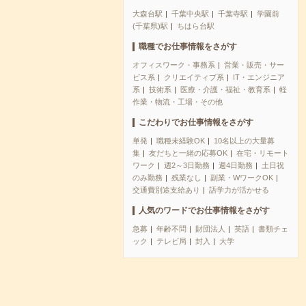
大森台駅
千葉中央駅
千葉寺駅
学園前
(千葉県)駅
ちはら台駅
職種でお仕事情報をさがす
オフィスワーク・事務系
営業・販売・サー
ビス系
クリエイティブ系
IT・エンジニア
系
技術系
医療・介護・福祉・教育系
軽
作業・物流・工場・その他
こだわりでお仕事情報をさがす
単発
職種未経験OK
10名以上の大量募
集
友だちと一緒の応募OK
在宅・リモート
ワーク
週2～3日勤務
週4日勤務
土日祝
のみ勤務
残業なし
副業・WワークOK
交通費別途支給あり
語学力が活かせる
人気のワードでお仕事情報をさがす
急募
年齢不問
財団法人
英語
書類チェ
ック
テレビ局
封入
大学