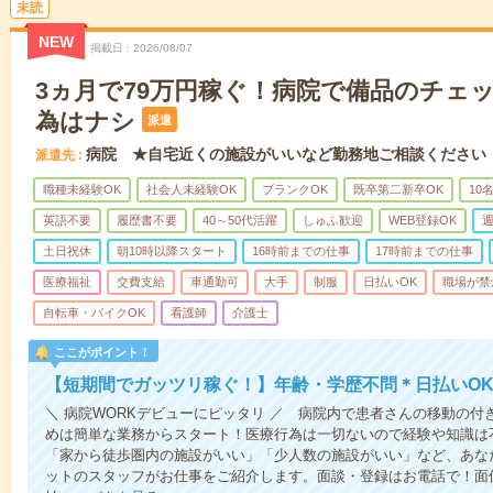
未読
NEW
掲載日
2026/08/07
3ヵ月で79万円稼ぐ！病院で備品のチェ
為はナシ
派遣
病院 ★自宅近くの施設がいいなど勤務地ご相談ください
派遣先
職種未経験OK
社会人未経験OK
ブランクOK
既卒第二新卒OK
10
英語不要
履歴書不要
40～50代活躍
しゅふ歓迎
WEB登録OK
週
土日祝休
朝10時以降スタート
16時前までの仕事
17時前までの仕事
医療福祉
交費支給
車通勤可
大手
制服
日払いOK
職場が禁
自転車・バイクOK
看護師
介護士
ここがポイント！
【短期間でガッツリ稼ぐ！】年齢・学歴不問＊日払いOK
＼ 病院WORKデビューにピッタリ ／ 病院内で患者さんの移動の
めは簡単な業務からスタート！医療行為は一切ないので経験や知識は
「家から徒歩圏内の施設がいい」「少人数の施設がいい」など、あな
ットのスタッフがお仕事をご紹介します。面談・登録はお電話で！面