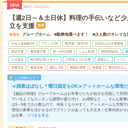
NEW
掲載日
2026/08/07
【週2日～＆土日休】料理の手伝いなど少
立を支援
派遣
グループホーム ■勤務地選べます！ ■少人数のキレイな
派遣先
社会人未経験OK
ブランクOK
既卒第二新卒OK
10名以上の大量募集
英語不要
履歴書不要
40～50代活躍
しゅふ歓迎
WEB登録OK
週
土日祝休
朝10時以降スタート
17時前までの仕事
残業なし
シフト
交費支給
服装自由
週払いOK
職場が禁煙
派遣多
電話対応なし
ここがポイント！
≪残業ほぼなし＊曜日固定もOK≫アットホームな環境
【施設の特徴】グループホームはお年寄りたちが自立を目指して共同
ているようなカンタンな調理や盛り付け、お掃除など…。そんな家事
は5～9名で少人数なので、仲良くなりやすく、アットホームな空間
普段の家事を活かせるのでブランクがあっても大丈夫！仕事内容がそ
お仕事…
つづきを見る