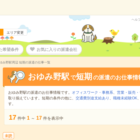
ヘル
エリア変更
た希望条件
お気に入りの派遣会社
ゆみ野駅周辺 短期の派遣の仕事一覧
おゆみ野駅
短期
で
の派遣のお仕事情
おゆみ野駅の派遣のお仕事情報です。
オフィスワーク・事務系
、
営業・販売・
取り揃えています。短期の条件の他に、
交通費別途支給あり
、
職種未経験OK
す。
17
1
17
件中
～
件を表示中
未読