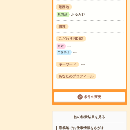
勤務地
おゆみ野
駅/路線
職種
---
こだわりINDEX
---
絶対
---
できれば
キーワード
---
あなたのプロフィール
---
条件の変更
他の検索結果を見る
勤務地でお仕事情報をさがす