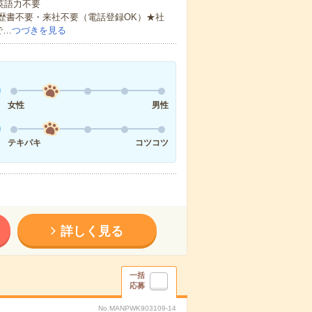
 英語力不要
歴書不要・来社不要（電話登録OK）★社
で…
つづきを見る
女性
男性
テキパキ
コツコツ
詳しく見る
一括
応募
No.MANPWK903109-14