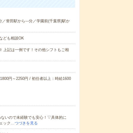
-分／誉田駅から---分／学園前(千葉県)駅か
なども相談OK
～09:00※ 上記は一例です！その他シフトもご相
800円～2250円 / 初任者以上：時給1600
わないので未経験でも安心！▽具体的に
ェック…
つづきを見る