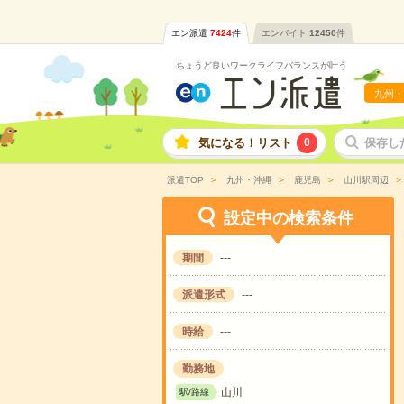
エン派遣
7424
件
エンバイト
12450
件
ちょうど良いワークライフバランスが叶う
九州・
気になる！リスト
0
保存し
派遣TOP
九州・沖縄
鹿児島
山川駅周辺
設定中の検索条件
期間
---
派遣形式
---
時給
---
勤務地
山川
駅/路線