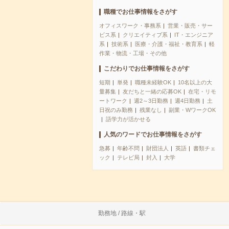
職種でお仕事情報をさがす
オフィスワーク・事務系
営業・販売・サー
ビス系
クリエイティブ系
IT・エンジニア
系
技術系
医療・介護・福祉・教育系
軽
作業・物流・工場・その他
こだわりでお仕事情報をさがす
短期
単発
職種未経験OK
10名以上の大
量募集
友だちと一緒の応募OK
在宅・リモ
ートワーク
週2～3日勤務
週4日勤務
土
日祝のみ勤務
残業なし
副業・WワークOK
語学力が活かせる
人気のワードでお仕事情報をさがす
急募
年齢不問
財団法人
英語
書類チェ
ック
テレビ局
封入
大学
勤務地 / 路線・駅