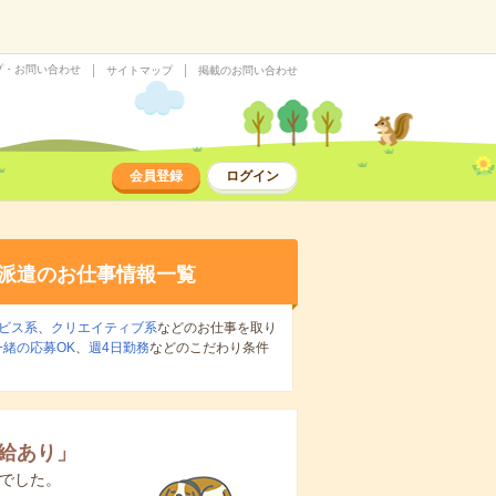
プ・お問い合わせ
サイトマップ
掲載のお問い合わせ
会員登録
ログイン
派遣のお仕事情報一覧
ビス系
、
クリエイティブ系
などのお仕事を取り
緒の応募OK
、
週4日勤務
などのこだわり条件
給あり
」
でした。