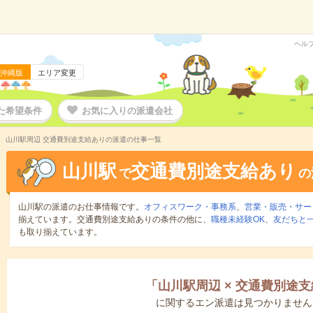
ヘル
沖縄版
エリア変更
た希望条件
お気に入りの派遣会社
山川駅周辺 交通費別途支給ありの派遣の仕事一覧
山川駅
交通費別途支給あり
で
の
山川駅の派遣のお仕事情報です。
オフィスワーク・事務系
、
営業・販売・サー
揃えています。交通費別途支給ありの条件の他に、
職種未経験OK
、
友だちと一
も取り揃えています。
「
山川駅周辺
×
交通費別途支
に関するエン派遣は見つかりません