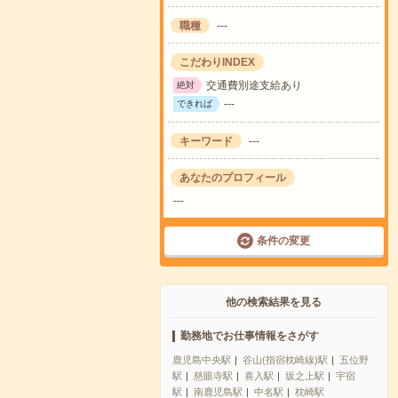
職種
---
こだわりINDEX
交通費別途支給あり
絶対
---
できれば
キーワード
---
あなたのプロフィール
---
条件の変更
他の検索結果を見る
勤務地でお仕事情報をさがす
鹿児島中央駅
谷山(指宿枕崎線)駅
五位野
駅
慈眼寺駅
喜入駅
坂之上駅
宇宿
駅
南鹿児島駅
中名駅
枕崎駅