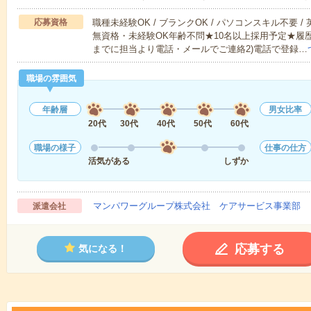
応募資格
職種未経験OK / ブランクOK / パソコンスキル不要 /
無資格・未経験OK年齢不問★10名以上採用予定★履
までに担当より電話・メールでご連絡2)電話で登録…
職場の雰囲気
年齢層
男女比率
20代
30代
40代
50代
60代
職場の様子
仕事の仕方
活気がある
しずか
マンパワーグループ株式会社 ケアサービス事業部 
派遣会社
応募する
気になる！