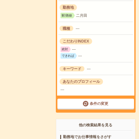
勤務地
二月田
駅/路線
職種
---
こだわりINDEX
---
絶対
---
できれば
キーワード
---
あなたのプロフィール
---
条件の変更
他の検索結果を見る
勤務地でお仕事情報をさがす