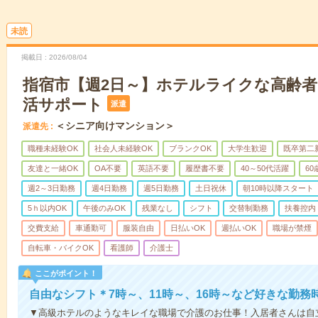
未読
掲載日
2026/08/04
指宿市【週2日～】ホテルライクな高齢
活サポート
派遣
＜シニア向けマンション＞
派遣先
職種未経験OK
社会人未経験OK
ブランクOK
大学生歓迎
既卒第二
友達と一緒OK
OA不要
英語不要
履歴書不要
40～50代活躍
6
週2～3日勤務
週4日勤務
週5日勤務
土日祝休
朝10時以降スタート
5ｈ以内OK
午後のみOK
残業なし
シフト
交替制勤務
扶養控内
交費支給
車通勤可
服装自由
日払いOK
週払いOK
職場が禁煙
自転車・バイクOK
看護師
介護士
ここがポイント！
自由なシフト＊7時～、11時～、16時～など好きな勤務
▼高級ホテルのようなキレイな職場で介護のお仕事！入居者さんは自