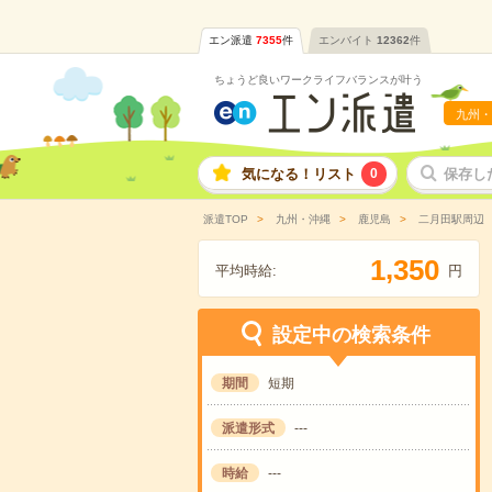
エン派遣
7355
件
エンバイト
12362
件
ちょうど良いワークライフバランスが叶う
九州・
気になる！リスト
0
保存し
派遣TOP
九州・沖縄
鹿児島
二月田駅周辺
,
1
3
5
0
平均時給:
円
設定中の検索条件
期間
短期
派遣形式
---
時給
---