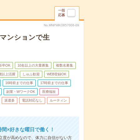
一括
応募
No.MNPWKO857006-09
者マンションで生
新卒OK
10名以上の大量募集
複数名募集
0歳以上活躍
しゅふ歓迎
WEB登録OK
16時前までの仕事
17時前までの仕事
副業・WワークOK
医療福祉
派遣多
電話対応なし
ルーティン
時間×好きな曜日で働く！
立度が高めなので、体力に自信がない方