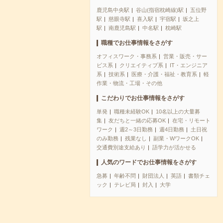
鹿児島中央駅
谷山(指宿枕崎線)駅
五位野
駅
慈眼寺駅
喜入駅
宇宿駅
坂之上
駅
南鹿児島駅
中名駅
枕崎駅
職種でお仕事情報をさがす
オフィスワーク・事務系
営業・販売・サー
ビス系
クリエイティブ系
IT・エンジニア
系
技術系
医療・介護・福祉・教育系
軽
作業・物流・工場・その他
こだわりでお仕事情報をさがす
単発
職種未経験OK
10名以上の大量募
集
友だちと一緒の応募OK
在宅・リモート
ワーク
週2～3日勤務
週4日勤務
土日祝
のみ勤務
残業なし
副業・WワークOK
交通費別途支給あり
語学力が活かせる
人気のワードでお仕事情報をさがす
急募
年齢不問
財団法人
英語
書類チェ
ック
テレビ局
封入
大学