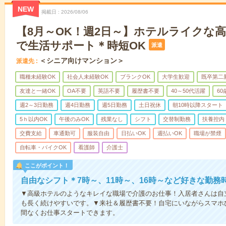
NEW
掲載日
2026/08/06
【8月～OK！週2日～】ホテルライクな
で生活サポート＊時短OK
派遣
＜シニア向けマンション＞
派遣先
職種未経験OK
社会人未経験OK
ブランクOK
大学生歓迎
既卒第二
友達と一緒OK
OA不要
英語不要
履歴書不要
40～50代活躍
6
週2～3日勤務
週4日勤務
週5日勤務
土日祝休
朝10時以降スタート
5ｈ以内OK
午後のみOK
残業なし
シフト
交替制勤務
扶養控内
交費支給
車通勤可
服装自由
日払いOK
週払いOK
職場が禁煙
自転車・バイクOK
看護師
介護士
ここがポイント！
自由なシフト＊7時～、11時～、16時～など好きな勤務
▼高級ホテルのようなキレイな職場で介護のお仕事！入居者さんは自
も長く続けやすいです。▼来社＆履歴書不要！自宅にいながらスマホ
間なくお仕事スタートできます。