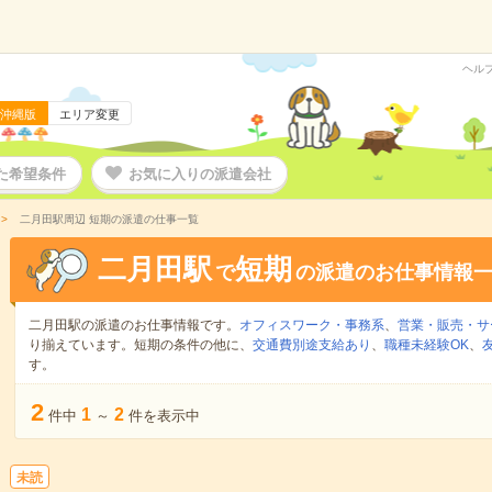
ヘル
沖縄版
エリア変更
た希望条件
お気に入りの派遣会社
二月田駅周辺 短期の派遣の仕事一覧
二月田駅
短期
で
の派遣のお仕事情報
二月田駅の派遣のお仕事情報です。
オフィスワーク・事務系
、
営業・販売・サ
り揃えています。短期の条件の他に、
交通費別途支給あり
、
職種未経験OK
、
す。
2
1
2
件中
～
件を表示中
未読