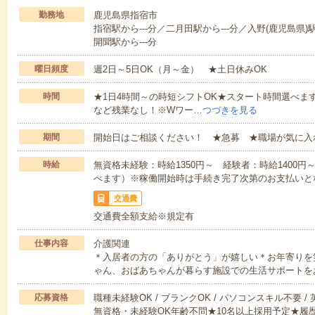
勤務地
鹿児島県指宿市
指宿駅から---分／二月田駅から---分／入野(鹿児島県)駅
開聞駅から---分
曜日頻度
週2日～5日OK（月～金） ★土日休みOK
時間
★1日4時間～の時短シフトOK★スタート時間選べます！7:00～1
など残業なし！※Wワー…
つづきを見る
期間
開始日はご相談ください！ ★急募 ★職場が気に入
時給
無資格未経験：時給1350円～ 経験者：時給1400
べます）※稼働開始時は手続き完了次第のお支払いと
交通費
交通費全額支給※規定有
仕事内容
介護関連
＊入居者の方の「ありがとう」が嬉しい＊お年寄りを
ゃん、おばあちゃんが暮らす施設での生活サポートを
応募資格
職種未経験OK / ブランクOK / パソコンスキル不要 /
無資格・未経験OK年齢不問★10名以上採用予定★履