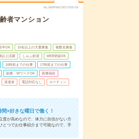
No.MNPWKO857006-09
高齢者マンション
新卒OK
10名以上の大量募集
複数名募集
0歳以上活躍
しゅふ歓迎
WEB登録OK
16時前までの仕事
17時前までの仕事
副業・WワークOK
医療福祉
派遣多
電話対応なし
ルーティン
時間×好きな曜日で働く！
立度が高めなので、体力に自信がない方
ひとつでお仕事紹介まで可能なので、手