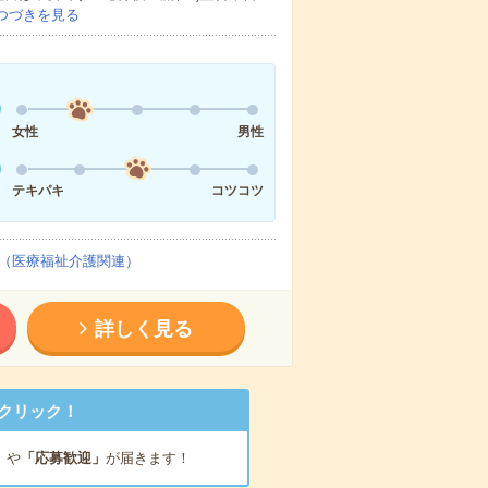
つづきを見る
女性
男性
テキパキ
コツコツ
（医療福祉介護関連）
詳しく見る
クリック！
」
や
「応募歓迎」
が届きます！