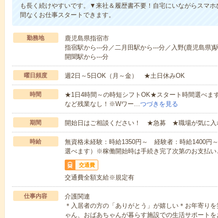
も長く続けやすいです。▼来社＆履歴書不要！自宅にいながらスマホ
間なくお仕事スタートできます。
勤務地
鹿児島県指宿市
指宿駅から---分／二月田駅から---分／入野(鹿児島県)駅
開聞駅から---分
曜日頻度
週2日～5日OK（月～金） ★土日休みOK
時間
★1日4時間～の時短シフトOK★スタート時間選べます！7:00～1
など残業なし！※Wワー…
つづきを見る
期間
開始日はご相談ください！ ★急募 ★職場が気に入
時給
無資格未経験：時給1350円～ 経験者：時給1400
選べます）※稼働開始時は手続き完了次第のお支払い
交通費
交通費全額支給※規定有
仕事内容
介護関連
＊入居者の方の「ありがとう」が嬉しい＊お年寄りを
ゃん、おばあちゃんが暮らす施設での生活サポートを