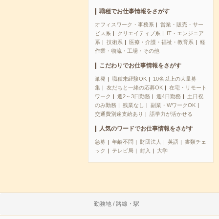
職種でお仕事情報をさがす
オフィスワーク・事務系
営業・販売・サー
ビス系
クリエイティブ系
IT・エンジニア
系
技術系
医療・介護・福祉・教育系
軽
作業・物流・工場・その他
こだわりでお仕事情報をさがす
単発
職種未経験OK
10名以上の大量募
集
友だちと一緒の応募OK
在宅・リモート
ワーク
週2～3日勤務
週4日勤務
土日祝
のみ勤務
残業なし
副業・WワークOK
交通費別途支給あり
語学力が活かせる
人気のワードでお仕事情報をさがす
急募
年齢不問
財団法人
英語
書類チェ
ック
テレビ局
封入
大学
勤務地 / 路線・駅