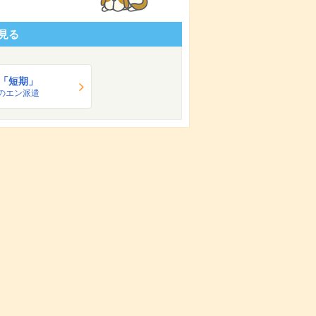
見る
「短期」
のエン派遣