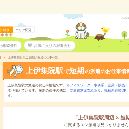
ヘル
沖縄版
エリア変更
た希望条件
お気に入りの派遣会社
辺
上伊集院駅周辺 短期の派遣の仕事一覧
上伊集院駅
短期
で
の派遣のお仕事情
上伊集院駅の派遣のお仕事情報です。
オフィスワーク・事務系
、
営業・販売・
取り揃えています。短期の条件の他に、
交通費別途支給あり
、
職種未経験OK
す。
「
上伊集院駅周辺
×
短
に関するエン派遣は見つかりません