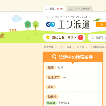
エン派遣
7424
件
エンバイト
12450
件
ちょうど良いワークライフバランスが叶う
九州・
気になる！リスト
0
保存し
派遣TOP
九州・沖縄
鹿児島
上伊集院駅周
設定中の検索条件
期間
短期
派遣形式
---
時給
---
勤務地
上伊集院
駅/路線