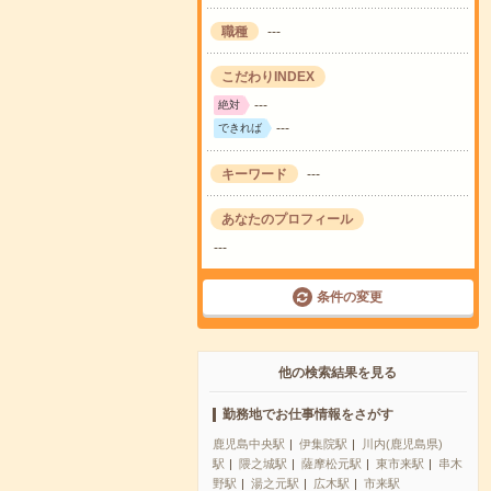
職種
---
こだわりINDEX
---
絶対
---
できれば
キーワード
---
あなたのプロフィール
---
条件の変更
他の検索結果を見る
勤務地でお仕事情報をさがす
鹿児島中央駅
伊集院駅
川内(鹿児島県)
駅
隈之城駅
薩摩松元駅
東市来駅
串木
野駅
湯之元駅
広木駅
市来駅