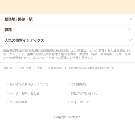
勤務地 / 路線・駅
職種
人気の検索インデックス
南由布駅周辺の週4日勤務の派遣情報の検索結果。エン派遣は、エンが運営する人材派遣会社の
ポータルサイト。南由布駅周辺の派遣/求人情報を職種、勤務地、時給、勤務時間、長期・短期
などの希望条件から、あなたにピッタリの派遣のお仕事を探せます。
派遣TOP
九州・沖縄
大分
南由布駅周辺
南由布駅周辺 週4日勤務の派遣の仕事一覧
個人情報の取り扱いについて
ご利用規約
ヘルプ・お問い合わせ
掲載のお問い合わせ
エン会社概要
サイトマップ
Copyright © en Inc.