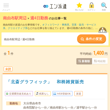
メニュー
気になる!
ログイン
検索
南由布駅周辺
×
週4日勤務
のお仕事一覧
南由布駅の派遣のお仕事情報です。
オフィスワーク・事務系
、
営業・販売・サービス
系
、
クリエイティブ系
などのお仕事を取り揃えています。週4日勤務の条件の他に、
交
通費別途支給あり
、
職種未経験OK
、
友だちと一緒の応募OK
などのこだわり条件も取
り揃えています。
条件の変更
南由布駅周辺 / 週4日勤務
1
1,400
全
件
平均時給:
円
時給順
新着順
未読
「北斎グラフィック」 和柄雑貨販売
交通費別途支給あり
残業なし
WEB登録OK
派遣
大分県由布市
勤務地
由布院駅から---分／南由布駅から---分／湯平駅から---分