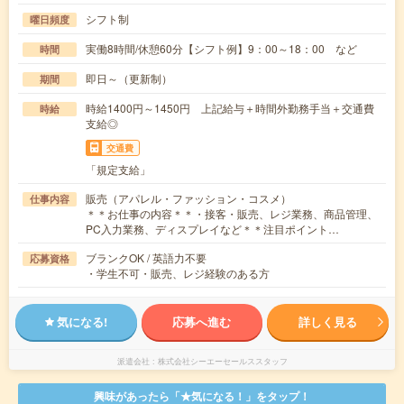
シフト制
曜日頻度
実働8時間/休憩60分【シフト例】9：00～18：00 など
時間
即日～（更新制）
期間
時給1400円～1450円 上記給与＋時間外勤務手当＋交通費
時給
支給◎
交通費
「規定支給」
販売（アパレル・ファッション・コスメ）
仕事内容
＊＊お仕事の内容＊＊・接客・販売、レジ業務、商品管理、
PC入力業務、ディスプレイなど＊＊注目ポイント…
ブランクOK / 英語力不要
応募資格
・学生不可・販売、レジ経験のある方
気になる!
応募へ進む
詳しく見る
派遣会社
株式会社シーエーセールススタッフ
興味があったら「★気になる！」をタップ！