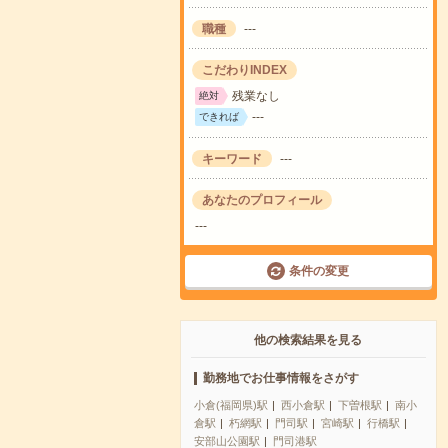
職種
---
こだわりINDEX
残業なし
絶対
---
できれば
キーワード
---
あなたのプロフィール
---
条件の変更
他の検索結果を見る
勤務地でお仕事情報をさがす
小倉(福岡県)駅
西小倉駅
下曽根駅
南小
倉駅
朽網駅
門司駅
宮崎駅
行橋駅
安部山公園駅
門司港駅