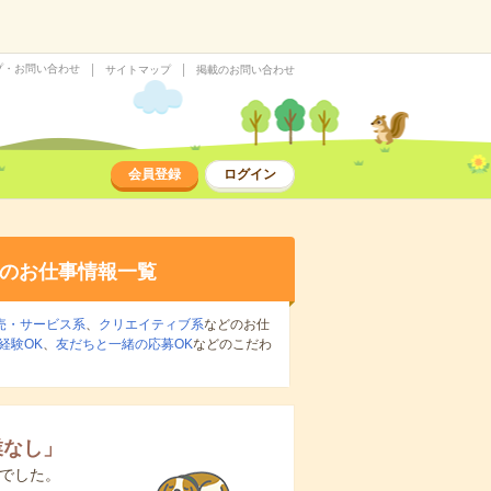
プ・お問い合わせ
サイトマップ
掲載のお問い合わせ
会員登録
ログイン
のお仕事情報一覧
売・サービス系
、
クリエイティブ系
などのお仕
経験OK
、
友だちと一緒の応募OK
などのこだわ
業なし
」
でした。