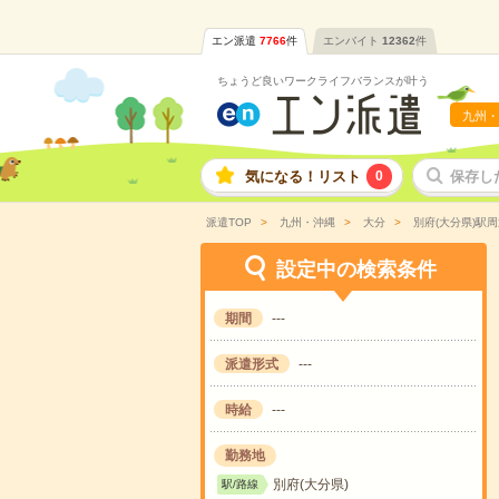
エン派遣
7766
件
エンバイト
12362
件
ちょうど良いワークライフバランスが叶う
九州・
気になる！リスト
0
保存し
派遣TOP
九州・沖縄
大分
別府(大分県)駅周
設定中の検索条件
期間
---
派遣形式
---
時給
---
勤務地
別府(大分県)
駅/路線