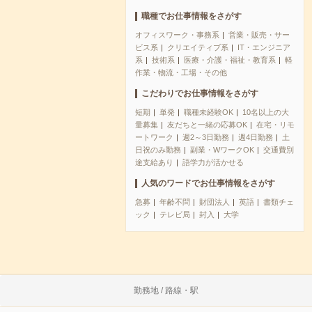
職種でお仕事情報をさがす
オフィスワーク・事務系
営業・販売・サー
ビス系
クリエイティブ系
IT・エンジニア
系
技術系
医療・介護・福祉・教育系
軽
作業・物流・工場・その他
こだわりでお仕事情報をさがす
短期
単発
職種未経験OK
10名以上の大
量募集
友だちと一緒の応募OK
在宅・リモ
ートワーク
週2～3日勤務
週4日勤務
土
日祝のみ勤務
副業・WワークOK
交通費別
途支給あり
語学力が活かせる
人気のワードでお仕事情報をさがす
急募
年齢不問
財団法人
英語
書類チェ
ック
テレビ局
封入
大学
勤務地 / 路線・駅