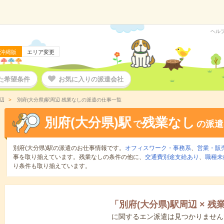
ヘル
沖縄版
エリア変更
た希望条件
お気に入りの派遣会社
辺
別府(大分県)駅周辺 残業なしの派遣の仕事一覧
別府(大分県)駅
残業なし
で
の派遣
別府(大分県)駅の派遣のお仕事情報です。
オフィスワーク・事務系
、
営業・販
事を取り揃えています。残業なしの条件の他に、
交通費別途支給あり
、
職種未
り条件も取り揃えています。
「
別府(大分県)駅周辺
×
残
に関するエン派遣は見つかりません