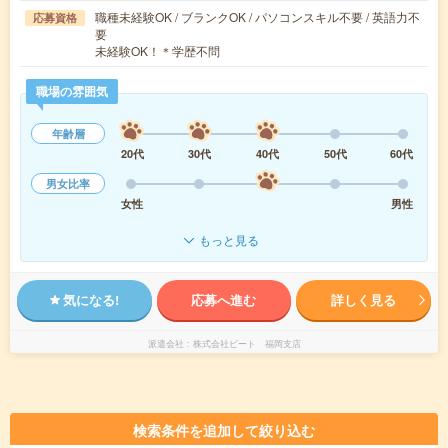
職種未経験OK / ブランクOK / パソコンスキル不要 / 英語力不
応募資格
要
未経験OK！＊学歴不問
職場の雰囲気
年齢層
20代
30代
40代
50代
60代
男女比率
女性
男性
もっと見る
気になる!
応募へ進む
詳しく見る
派遣会社
株式会社ビート 福岡支店
検索条件を追加して絞り込む