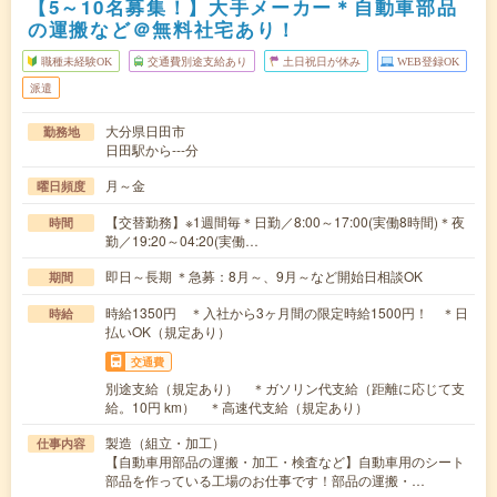
【5～10名募集！】大手メーカー＊自動車部品
の運搬など＠無料社宅あり！
職種未経験OK
交通費別途支給あり
土日祝日が休み
WEB登録OK
派遣
大分県日田市
勤務地
日田駅から---分
月～金
曜日頻度
【交替勤務】※1週間毎＊日勤／8:00～17:00(実働8時間)＊夜
時間
勤／19:20～04:20(実働…
即日～長期 ＊急募：8月～、9月～など開始日相談OK
期間
時給1350円 ＊入社から3ヶ月間の限定時給1500円！ ＊日
時給
払いOK（規定あり）
交通費
別途支給（規定あり） ＊ガソリン代支給（距離に応じて支
給。10円 km） ＊高速代支給（規定あり）
製造（組立・加工）
仕事内容
【自動車用部品の運搬・加工・検査など】自動車用のシート
部品を作っている工場のお仕事です！部品の運搬・…