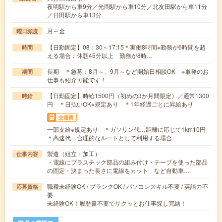
夜明駅から車9分／光岡駅から車10分／北友田駅から車11分
／日田駅から車13分
月～金
曜日頻度
【日勤固定】08：30～17:15＊実働8時間※勤務が6時間を超
時間
える場合：休憩45分以上 勤務が8時…
長期 ＊急募：8月～、9月～など開始日相談OK ※単発のお
期間
仕事も紹介可能です！
【日勤固定】時給1500円（初めの3か月間限定）／通常1300
時給
円 ＊日払いOK※規定あり ＊1年経過ごとに昇給あり
交通費
一部支給※規定あり ＊ガソリン代…距離に応じて1km10円
＊高速代…合理的なルートとして利用する場合
製造（組立・加工）
仕事内容
・電線にプラスチック部品の組み付け・テープを使った部品
の固定・決まった長さに電線をカット など自動車…
職種未経験OK / ブランクOK / パソコンスキル不要 / 英語力不
応募資格
要
未経験OK！履歴書不要でサクッとお仕事探し完結！