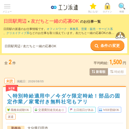
メニュー
気になる!
ログイン
検索
日田駅周辺
×
友だちと一緒の応募OK
のお仕事一覧
日田駅の派遣のお仕事情報です。
オフィスワーク・事務系
、
営業・販売・サービス系
、
クリエイティブ系
などのお仕事を取り揃えています。友だちと一緒の応募OKの条件
の他に、
交通費別途支給あり
、
職種未経験OK
、
週4日勤務
などのこだわり条件も取り
揃えています。
条件の変更
日田駅周辺 / 友だちと一緒の応募OK
2
1,500
全
件
平均時給:
円
時給順
新着順
未読
掲載日
2026/08/05
NEW
＼特別時給適用中／今ダケ限定時給！部品の固
定作業／家電付き無料社宅もアリ
職種未経験OK
交通費別途支給あり
土日祝日が休み
WEB登録OK
派遣
大分県日田市
勤務地