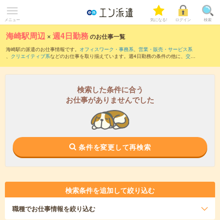
メニュー
気になる!
ログイン
検索
海崎駅周辺
×
週4日勤務
のお仕事一覧
海崎駅の派遣のお仕事情報です。
オフィスワーク・事務系
、
営業・販売・サービス系
、
クリエイティブ系
などのお仕事を取り揃えています。週4日勤務の条件の他に、
交通
費別途支給あり
、
職種未経験OK
、
友だちと一緒の応募OK
などのこだわり条件も取り
揃えています。
検索した条件に合う
お仕事がありませんでした
条件を変更して再検索
検索条件を追加して絞り込む
職種
でお仕事情報を絞り込む