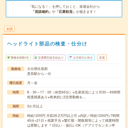
「気になる！」を押しておくと、派遣会社から
「面談確約」
や
「応募歓迎」
が届きます！
未読
ヘッドライト部品の検査・仕分け
職種未経験OK
交通費別途支給あり
土日祝日が休み
派遣
大分県玖珠郡
勤務地
恵良駅から---分
月～金
曜日頻度
8：30～17：00（休憩45分）※生産状況により月30～45時間
時間
程度残業あり※将来的に2交替勤務を…
3か月以上
期間
時給1200円 月収26.2万円以上可 ※内訳／時給1200円×7時間
時給
45分×21日＋残業手当 ※繁忙期・閑散期等によって残業時間
は変動します ＊日払い・仮払いOK（アプリでカンタン申