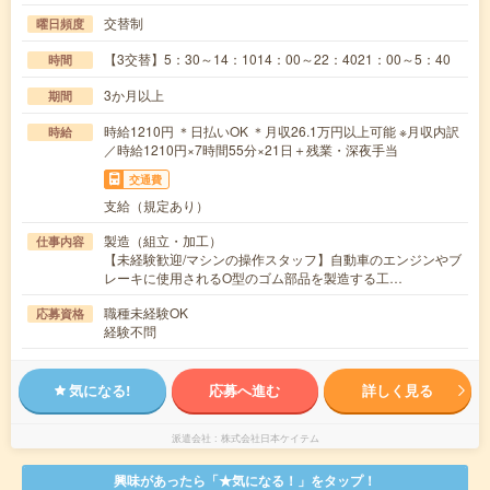
交替制
曜日頻度
【3交替】5：30～14：1014：00～22：4021：00～5：40
時間
3か月以上
期間
時給1210円 ＊日払いOK ＊月収26.1万円以上可能 ※月収内訳
時給
／時給1210円×7時間55分×21日＋残業・深夜手当
交通費
支給（規定あり）
製造（組立・加工）
仕事内容
【未経験歓迎/マシンの操作スタッフ】自動車のエンジンやブ
レーキに使用されるO型のゴム部品を製造する工…
職種未経験OK
応募資格
経験不問
気になる!
応募へ進む
詳しく見る
派遣会社
株式会社日本ケイテム
興味があったら「★気になる！」をタップ！