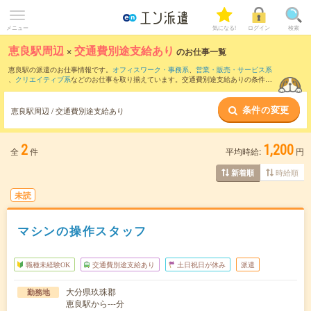
メニュー
気になる!
ログイン
検索
恵良駅周辺
×
交通費別途支給あり
のお仕事一覧
恵良駅の派遣のお仕事情報です。
オフィスワーク・事務系
、
営業・販売・サービス系
、
クリエイティブ系
などのお仕事を取り揃えています。交通費別途支給ありの条件の
他に、
職種未経験OK
、
友だちと一緒の応募OK
、
週4日勤務
などのこだわり条件も取り
揃えています。
条件の変更
恵良駅周辺 / 交通費別途支給あり
2
1,200
全
件
平均時給:
円
時給順
新着順
未読
マシンの操作スタッフ
職種未経験OK
交通費別途支給あり
土日祝日が休み
派遣
大分県玖珠郡
勤務地
恵良駅から---分