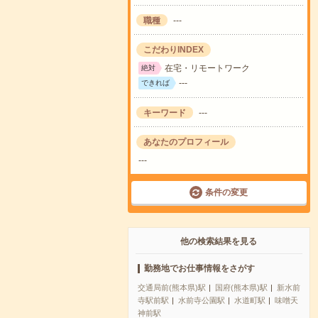
職種
---
こだわりINDEX
在宅・リモートワーク
絶対
---
できれば
キーワード
---
あなたのプロフィール
---
条件の変更
他の検索結果を見る
勤務地でお仕事情報をさがす
交通局前(熊本県)駅
国府(熊本県)駅
新水前
寺駅前駅
水前寺公園駅
水道町駅
味噌天
神前駅