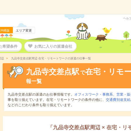
ヘル
沖縄版
エリア変更
た希望条件
お気に入りの派遣会社
周辺
九品寺交差点駅周辺 在宅・リモートワークの派遣の仕事一覧
九品寺交差点駅
在宅・リモ
で
報一覧
九品寺交差点駅の派遣のお仕事情報です。
オフィスワーク・事務系
、
営業・販
事を取り揃えています。在宅・リモートワークの条件の他に、
交通費別途支給
などのこだわり条件も取り揃えています。
「
九品寺交差点駅周辺
×
在宅・リ