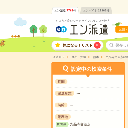
エン派遣
7766
件
エンバイト
12362
件
ちょうど良いワークライフバランスが叶う
九州・
気になる！リスト
0
保存し
派遣TOP
九州・沖縄
熊本
九品寺交差点駅
設定中の検索条件
期間
---
派遣形式
---
時給
---
勤務地
九品寺交差点
駅/路線