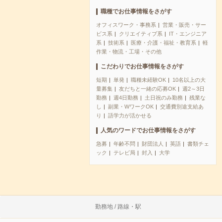
職種でお仕事情報をさがす
オフィスワーク・事務系
営業・販売・サー
ビス系
クリエイティブ系
IT・エンジニア
系
技術系
医療・介護・福祉・教育系
軽
作業・物流・工場・その他
こだわりでお仕事情報をさがす
短期
単発
職種未経験OK
10名以上の大
量募集
友だちと一緒の応募OK
週2～3日
勤務
週4日勤務
土日祝のみ勤務
残業な
し
副業・WワークOK
交通費別途支給あ
り
語学力が活かせる
人気のワードでお仕事情報をさがす
急募
年齢不問
財団法人
英語
書類チェ
ック
テレビ局
封入
大学
勤務地 / 路線・駅