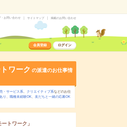
プ・お問い合わせ
サイトマップ
掲載のお問い合わせ
会員登録
ログイン
ートワーク
の派遣のお仕事情
売・サービス系
、
クリエイティブ系
などのお仕
あり
、
職種未経験OK
、
友だちと一緒の応募OK
モートワーク
」