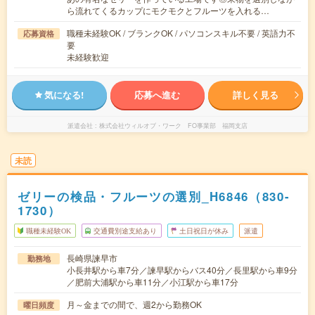
ら流れてくるカップにモクモクとフルーツを入れる…
職種未経験OK / ブランクOK / パソコンスキル不要 / 英語力不
応募資格
要
未経験歓迎
気になる!
応募へ進む
詳しく見る
派遣会社
株式会社ウィルオブ・ワーク FO事業部 福岡支店
未読
ゼリーの検品・フルーツの選別_H6846（830-
1730）
職種未経験OK
交通費別途支給あり
土日祝日が休み
派遣
長崎県諫早市
勤務地
小長井駅から車7分／諫早駅からバス40分／長里駅から車9分
／肥前大浦駅から車11分／小江駅から車17分
月～金までの間で、週2から勤務OK
曜日頻度