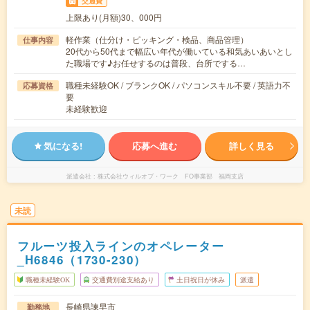
交通費
上限あり(月額)30、000円
軽作業（仕分け・ピッキング・検品、商品管理）
仕事内容
20代から50代まで幅広い年代が働いている和気あいあいとし
た職場です♪お任せするのは普段、台所でする…
職種未経験OK / ブランクOK / パソコンスキル不要 / 英語力不
応募資格
要
未経験歓迎
気になる!
応募へ進む
詳しく見る
派遣会社
株式会社ウィルオブ・ワーク FO事業部 福岡支店
未読
フルーツ投入ラインのオペレーター
_H6846（1730-230）
職種未経験OK
交通費別途支給あり
土日祝日が休み
派遣
長崎県諫早市
勤務地