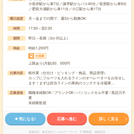
小長井駅から車7分／諫早駅からバス40分／長里駅から車9分
／肥前大浦駅から車11分／小江駅から車17分
月～金までの間で、週3から勤務OK
曜日頻度
17:30～翌2:30
時間
即日～長期（3か月以上）
期間
時給1,200円
時給
交通費
上限あり(月額)30、000円
軽作業（仕分け・ピッキング・検品、商品管理）
仕事内容
カップにフルーツを入れるラインのオペレーターをお任せし
ます！まずは担当ラインの果肉のコンテナを冷蔵庫…
職種未経験OK / ブランクOK / パソコンスキル不要 / 英語力不
応募資格
要
未経験歓迎
気になる!
応募へ進む
詳しく見る
派遣会社
株式会社ウィルオブ・ワーク FO事業部 福岡支店