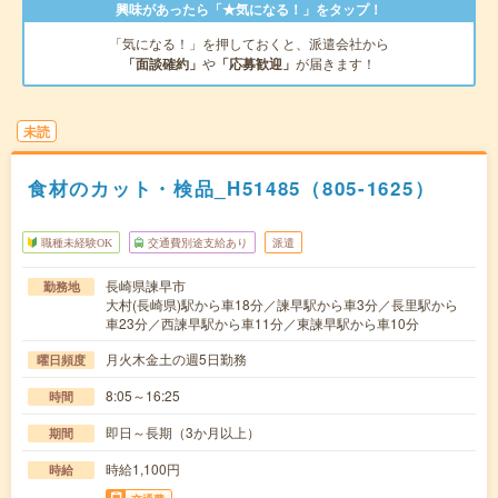
興味があったら「★気になる！」をタップ！
「気になる！」を押しておくと、派遣会社から
「面談確約」
や
「応募歓迎」
が届きます！
未読
食材のカット・検品_H51485（805-1625）
職種未経験OK
交通費別途支給あり
派遣
長崎県諫早市
勤務地
大村(長崎県)駅から車18分／諫早駅から車3分／長里駅から
車23分／西諫早駅から車11分／東諫早駅から車10分
月火木金土の週5日勤務
曜日頻度
8:05～16:25
時間
即日～長期（3か月以上）
期間
時給1,100円
時給