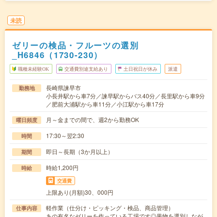
未読
ゼリーの検品・フルーツの選別
_H6846（1730-230）
職種未経験OK
交通費別途支給あり
土日祝日が休み
派遣
長崎県諫早市
勤務地
小長井駅から車7分／諫早駅からバス40分／長里駅から車9分
／肥前大浦駅から車11分／小江駅から車17分
月～金までの間で、週2から勤務OK
曜日頻度
17:30～翌2:30
時間
即日～長期（3か月以上）
期間
時給1,200円
時給
交通費
上限あり(月額)30、000円
軽作業（仕分け・ピッキング・検品、商品管理）
仕事内容
あの有名なゼリーを作っている工場です◎果物を選別しなが