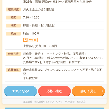
車23分／西諫早駅から車11分／東諫早駅から車10分
月火木金土の週5日勤務
曜日頻度
7:10～15:30
時間
即日～長期（3か月以上）
期間
時給1,100円
時給
交通費
上限あり(月額)30、000円
軽作業（仕分け・ピッキング・検品、商品管理）
仕事内容
20代から50代まで幅広い年代が働いている和気あいあいとし
た職場です♪お任せするのは普段、台所でする…
職種未経験OK / ブランクOK / パソコンスキル不要 / 英語力不
応募資格
要
未経験歓迎
気になる!
応募へ進む
詳しく見る
派遣会社
株式会社ウィルオブ・ワーク FO事業部 福岡支店