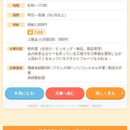
8:30～17:30
時間
即日～長期（3か月以上）
期間
時給1,200円
時給
交通費
上限あり(月額)30、000円
軽作業（仕分け・ピッキング・検品、商品管理）
仕事内容
あの有名なゼリーを作っている工場です◎果物を選別しなが
ら流れてくるカップにモクモクとフルーツを入れる…
職種未経験OK / ブランクOK / パソコンスキル不要 / 英語力不
応募資格
要
未経験歓迎
気になる!
応募へ進む
詳しく見る
派遣会社
株式会社ウィルオブ・ワーク FO事業部 福岡支店