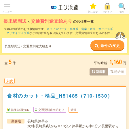
メニュー
気になる!
ログイン
検索
長里駅周辺
×
交通費別途支給あり
のお仕事一覧
長里駅の派遣のお仕事情報です。
オフィスワーク・事務系
、
営業・販売・サービス系
、
クリエイティブ系
などのお仕事を取り揃えています。交通費別途支給ありの条件の
他に、
職種未経験OK
、
友だちと一緒の応募OK
、
週4日勤務
などのこだわり条件も取り
揃えています。
条件の変更
長里駅周辺 / 交通費別途支給あり
5
1,160
全
件
平均時給:
円
時給順
新着順
未読
食材のカット・検品_H51485（710-1530）
職種未経験OK
交通費別途支給あり
派遣
長崎県諫早市
勤務地
大村(長崎県)駅から車18分／諫早駅から車3分／長里駅から